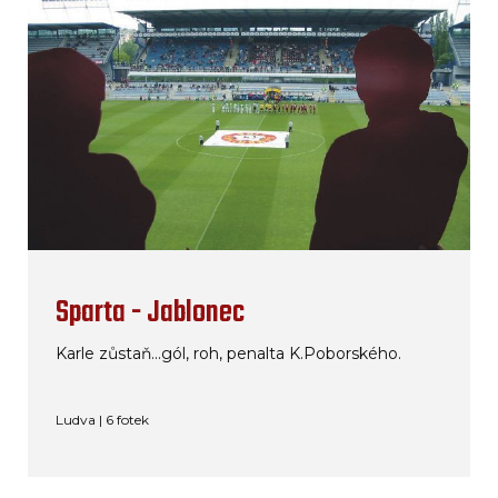
Sparta - Jablonec
Karle zůstaň...gól, roh, penalta K.Poborského.
Ludva | 6 fotek