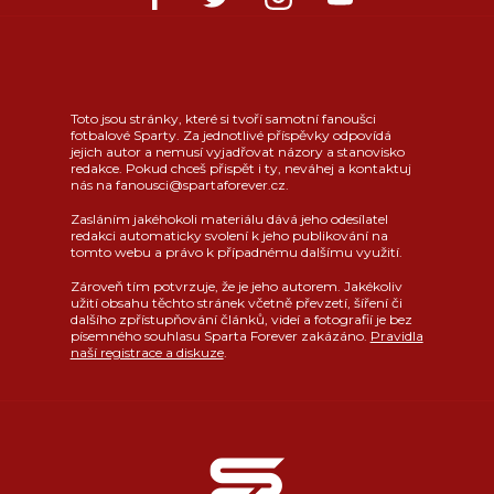
Toto jsou stránky, které si tvoří samotní fanoušci
fotbalové Sparty. Za jednotlivé příspěvky odpovídá
jejich autor a nemusí vyjadřovat názory a stanovisko
redakce. Pokud chceš přispět i ty, neváhej a kontaktuj
nás na fanousci@spartaforever.cz.
Zasláním jakéhokoli materiálu dává jeho odesílatel
redakci automaticky svolení k jeho publikování na
tomto webu a právo k případnému dalšímu využití.
Zároveň tím potvrzuje, že je jeho autorem. Jakékoliv
užití obsahu těchto stránek včetně převzetí, šíření či
dalšího zpřístupňování článků, videí a fotografií je bez
písemného souhlasu Sparta Forever zakázáno.
Pravidla
naší registrace a diskuze
.