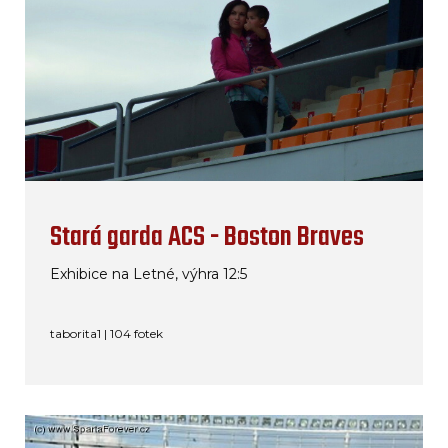
Stará garda ACS - Boston Braves
Exhibice na Letné, výhra 12:5
taborita1 | 104 fotek