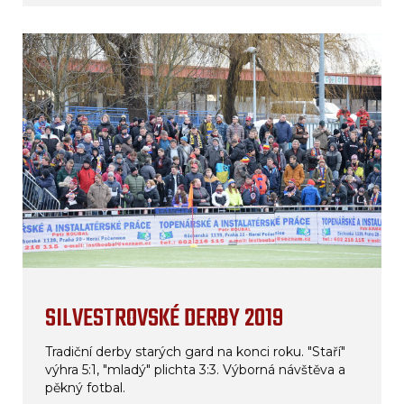
SILVESTROVSKÉ DERBY 2019
Tradiční derby starých gard na konci roku. "Staří"
výhra 5:1, "mladý" plichta 3:3. Výborná návštěva a
pěkný fotbal.