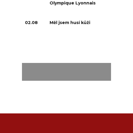
Olympique Lyonnais
02.08
Měl jsem husí kůži