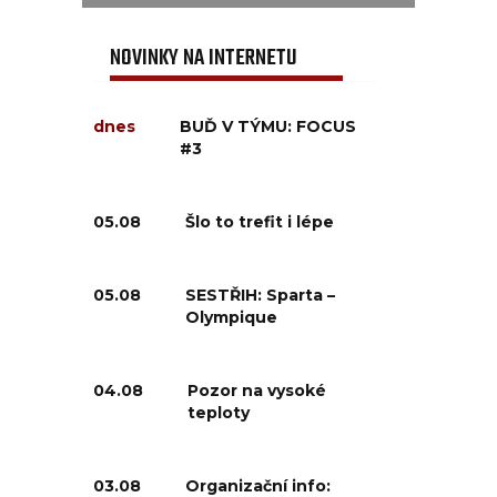
NOVINKY NA INTERNETU
dnes
BUĎ V TÝMU: FOCUS
#3
05.08
Šlo to trefit i lépe
05.08
SESTŘIH: Sparta –
Olympique
04.08
Pozor na vysoké
teploty
03.08
Organizační info: