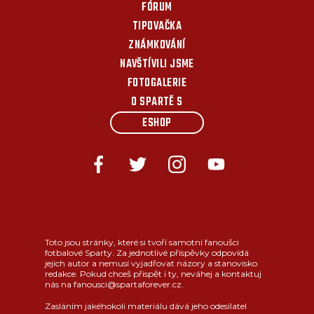
FÓRUM
TIPOVAČKA
ZNÁMKOVÁNÍ
NAVŠTÍVILI JSME
FOTOGALERIE
O SPARTĚ S
ESHOP
Toto jsou stránky, které si tvoří samotní fanoušci
fotbalové Sparty. Za jednotlivé příspěvky odpovídá
jejich autor a nemusí vyjadřovat názory a stanovisko
redakce. Pokud chceš přispět i ty, neváhej a kontaktuj
nás na fanousci@spartaforever.cz.
Zasláním jakéhokoli materiálu dává jeho odesílatel