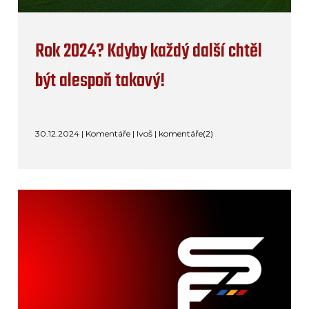
Rok 2024? Kdyby každý další chtěl
být alespoň takový!
30.12.2024 | Komentáře | Ivoš |
komentáře(2)