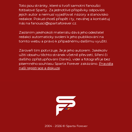
Toto jsou stránky, které si tvoří samotní fanoušci
fotbalové Sparty. Za jednotlivé příspěvky odpovídá
jejich autor a nemusí vyjadřovat názory a stanovisko
redakce. Pokud chceš přispět i ty, neváhej a kontaktuj
nás na fanousci@spartaforever.cz.
Zasláním jakéhokoli materiálu dává jeho odesílatel
redakci automaticky svolení k jeho publikování na
tomto webu a právo k případnému dalšímu využití.
Zároveň tím potvrzuje, že je jeho autorem. Jakékoliv
užití obsahu těchto stránek včetně převzetí, šíření či
dalšího zpřístupňování článků, videí a fotografií je bez
písemného souhlasu Sparta Forever zakázáno.
Pravidla
naší registrace a diskuze
.
2004 - 2026 © Sparta Forever