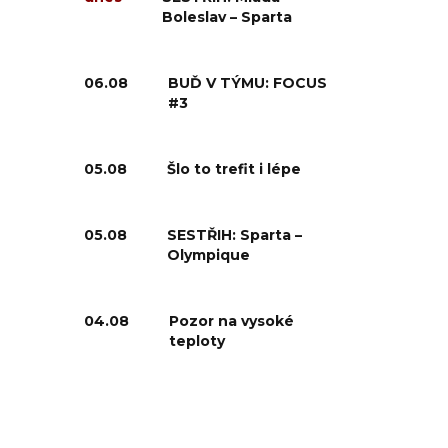
Boleslav – Sparta
06.08
BUĎ V TÝMU: FOCUS
#3
05.08
Šlo to trefit i lépe
05.08
SESTŘIH: Sparta –
Olympique
04.08
Pozor na vysoké
teploty