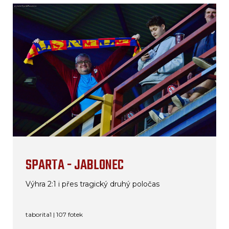
SPARTA - JABLONEC
Výhra 2:1 i přes tragický druhý poločas
taborita1 | 107 fotek