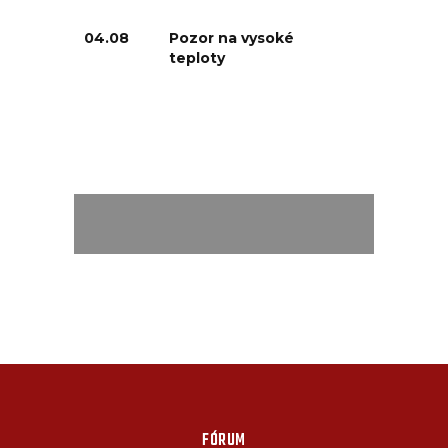
04.08
Pozor na vysoké
teploty
FÓRUM