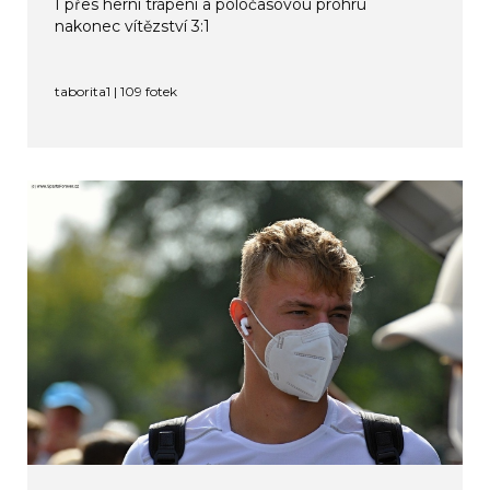
I přes herní trápení a poločasovou prohru
nakonec vítězství 3:1
taborita1 | 109 fotek