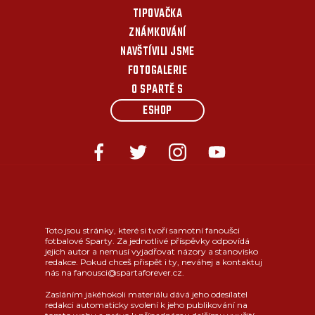
TIPOVAČKA
ZNÁMKOVÁNÍ
NAVŠTÍVILI JSME
FOTOGALERIE
O SPARTĚ S
ESHOP
Toto jsou stránky, které si tvoří samotní fanoušci
fotbalové Sparty. Za jednotlivé příspěvky odpovídá
jejich autor a nemusí vyjadřovat názory a stanovisko
redakce. Pokud chceš přispět i ty, neváhej a kontaktuj
nás na fanousci@spartaforever.cz.
Zasláním jakéhokoli materiálu dává jeho odesílatel
redakci automaticky svolení k jeho publikování na