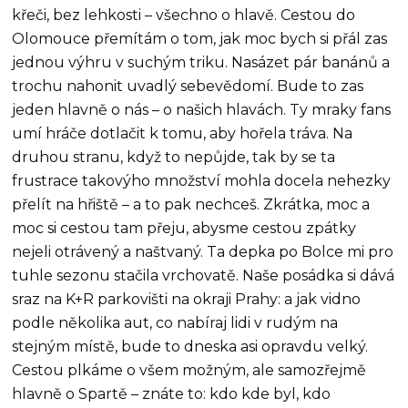
křeči, bez lehkosti – všechno o hlavě. Cestou do
Olomouce přemítám o tom, jak moc bych si přál zas
jednou výhru v suchým triku. Nasázet pár banánů a
trochu nahonit uvadlý sebevědomí. Bude to zas
jeden hlavně o nás – o našich hlavách. Ty mraky fans
umí hráče dotlačit k tomu, aby hořela tráva. Na
druhou stranu, když to nepůjde, tak by se ta
frustrace takovýho množství mohla docela nehezky
přelít na hřiště – a to pak nechceš. Zkrátka, moc a
moc si cestou tam přeju, abysme cestou zpátky
nejeli otrávený a naštvaný. Ta depka po Bolce mi pro
tuhle sezonu stačila vrchovatě. Naše posádka si dává
sraz na K+R parkovišti na okraji Prahy: a jak vidno
podle několika aut, co nabíraj lidi v rudým na
stejným místě, bude to dneska asi opravdu velký.
Cestou plkáme o všem možným, ale samozřejmě
hlavně o Spartě – znáte to: kdo kde byl, kdo