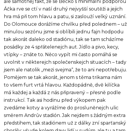
ale samotnej fakt, že se Béčko s minimální podporou
Áčka rve se ctí v naší druhý nejvyšší soutěži a jejich
hra má při tom hlavu a patu, si zaslouží velký uznání.
Do Olomouce dorážíme chvilku před polednem – už
minulou sezónu jsme si oblíbili jednu fajn hodpodu
tak akorát daleko od stadiónu, tak se tam scházíme
posádky ze 4 spřátelenejch aut. Jídlo a pivo, kecy,
vtípky – znáte to. Něco vypít mi často pomáhá se
uvolnit v některejch společenskejch situacích – tady
jsem ale natolik „mezi svejma“, že to ani nepotřebuju.
Pomějem se tak akorát, jenom s těma trikama nám
to všem furt vrtá hlavou. Každopádně, dvě kilíčka
má každej a každá z nás připravený – přesně podle
instrukcí. Tak asi hodinu před výkopem pak
zvedáme kotvy a vyrážíme do prosluněnejch ulic
směrem Andrův stadión. Jak nejdem s žádným extra
předstihem, tak stadiónem už z dálky zní sparťanský
chorály: všude kolem davy lidí v rudým, ale tu a tam