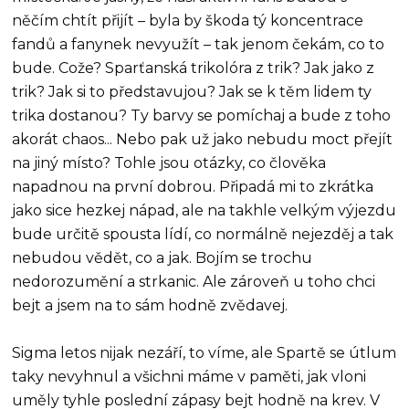
něčím chtít přijít – byla by škoda tý koncentrace
fandů a fanynek nevyužít – tak jenom čekám, co to
bude. Cože? Sparťanská trikolóra z trik? Jak jako z
trik? Jak si to představujou? Jak se k těm lidem ty
trika dostanou? Ty barvy se pomíchaj a bude z toho
akorát chaos... Nebo pak už jako nebudu moct přejít
na jiný místo? Tohle jsou otázky, co člověka
napadnou na první dobrou. Připadá mi to zkrátka
jako sice hezkej nápad, ale na takhle velkým výjezdu
bude určitě spousta lídí, co normálně nejezděj a tak
nebudou vědět, co a jak. Bojím se trochu
nedorozumění a strkanic. Ale zároveň u toho chci
bejt a jsem na to sám hodně zvědavej.
Sigma letos nijak nezáří, to víme, ale Spartě se útlum
taky nevyhnul a všichni máme v paměti, jak vloni
uměly tyhle poslední zápasy bejt hodně na krev. V