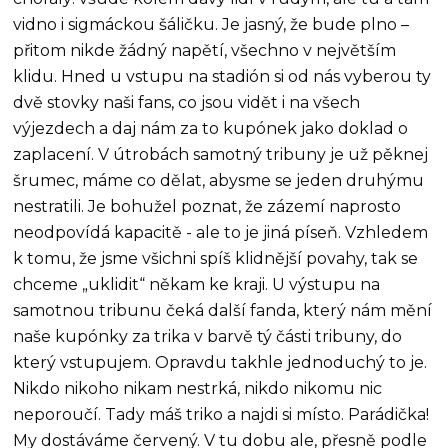
vidno i sigmáckou šáličku. Je jasný, že bude plno –
přitom nikde žádný napětí, všechno v největším
klidu. Hned u vstupu na stadión si od nás vyberou ty
dvě stovky naši fans, co jsou vidět i na všech
výjezdech a daj nám za to kupónek jako doklad o
zaplacení. V útrobách samotný tribuny je už pěknej
šrumec, máme co dělat, abysme se jeden druhýmu
nestratili. Je bohužel poznat, že zázemí naprosto
neodpovídá kapacitě - ale to je jiná píseň. Vzhledem
k tomu, že jsme všichni spíš klidnější povahy, tak se
chceme „uklidit“ někam ke kraji. U výstupu na
samotnou tribunu čeká další fanda, který nám mění
naše kupónky za trika v barvě tý části tribuny, do
který vstupujem. Opravdu takhle jednoduchý to je.
Nikdo nikoho nikam nestrká, nikdo nikomu nic
neporoučí. Tady máš triko a najdi si místo. Parádička!
My dostáváme červený. V tu dobu ale, přesně podle