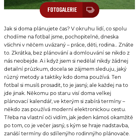
FOTOGALERIE
Jak si doma plánujete čas? V okruhu lidí, co spolu
chodíme na fotbal jsme, pochopitelně, dneska
všichni v něčem uvázaný – práce, děti, rodina... Znáte
to. Zkrátka, bez plánování a domlouvání se nikdo z
nás neobejde. A i když jsem si nedělal nikdy žádnej
detailní průzkum, docela se zájmem sleduju, jaký
různý metody a taktiky kdo doma používá. Ten
fotbal si musíš prosadit, to je jasný, ale každej na to
jde jinak. Někomu po staru visí doma velkej
plánovací kalendář, ve kterým si zabírá termíny –
někdo zas používá moderní elektronickou cestu.
Třeba na vlastní oči vidím, jak jeden kámoš okamžitě
po tom, co je večer jasný, s kým se hraje nadstavba,
zanáší termíny do sdílenýho rodinnýho plánovače.