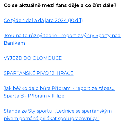
Co se aktuálně mezi fans děje a co číst dále?
Co týden dal a dá jaro 2024 (10.díl)
Jsou na to různý teorie - report z výhry Sparty nad
Baníkem
VÝJEZD DO OLOMOUCE
SPARŤANSKÉ PIVO 12. HRÁČE
Jak béčko dalo bůra Příbrami - report ze zápasu
Sparta B - Příbram v II. lize
Standa ze Stylsportu: „Lednice se sparťanským
pivem pomáhá přilákat spolupracovníky.“