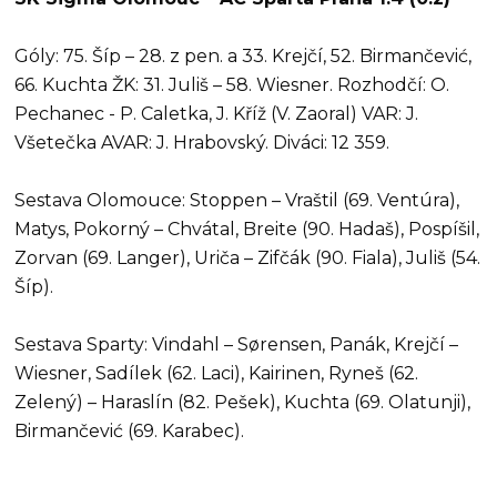
Góly: 75. Šíp – 28. z pen. a 33. Krejčí, 52. Birmančević,
66. Kuchta ŽK: 31. Juliš – 58. Wiesner. Rozhodčí: O.
Pechanec - P. Caletka, J. Kříž (V. Zaoral) VAR: J.
Všetečka AVAR: J. Hrabovský. Diváci: 12 359.
Sestava Olomouce: Stoppen – Vraštil (69. Ventúra),
Matys, Pokorný – Chvátal, Breite (90. Hadaš), Pospíšil,
Zorvan (69. Langer), Uriča – Zifčák (90. Fiala), Juliš (54.
Šíp).
Sestava Sparty: Vindahl – Sørensen, Panák, Krejčí –
Wiesner, Sadílek (62. Laci), Kairinen, Ryneš (62.
Zelený) – Haraslín (82. Pešek), Kuchta (69. Olatunji),
Birmančević (69. Karabec).