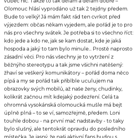
vůbec nic. Takže to tak dělám a dělám dobře –
Olomouc hlásí vyprodáno už tak 2 tejdny předem.
Bude to velký! Já mám fakt rád ten cvrkot před
výjezdem: občas někam vyjedem, ale pořád je to pro
nás pro všechny svátek. Je potřeba si to všechno říct:
kdo jede a kdo ne, jak se kam dostat, kde je jaká
hospoda a jaký to tam bylo minule... Prostě naprosto
zásadní věci. Pro nás všechny je to vytržení z
běžnýho stereotypu a tak jsme všichni natěšený:
žhaví se veškerý komunikátory – pořád doma něco
pípá a my se pořád tak přiblble uculujem na
obrazovky svých mobilů, až naše ženy, chudinky,
kolikrát začnou mít kdejaký podezření. Celá ta
ohromná vysokánská olomoucká mušle má bejt
úplně plná – to se ví, samozřejmě, předem. Loni
touhle dobou - na první mač nadstavby - to taky
bylo slušný, ale tentokrát opravdu do posledního
místečka. Je jasný, že naši aktivní fans budou s