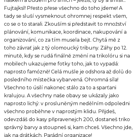
fiaskem a budem pro smích – jééžiš, ty by si smlsli...
Fujtajksl! Přesto přese všechno do toho jdeme! A
tady se sluší vysmeknout ohromnej respekt všem,
co se o to starali. Zkouším si představit to množství
plánování, komunikace, koordinace, nakupování a
organizování, co za tím musela bejt. Chytá mě z
toho závrať jak z tý olomoucký tribuny. Záhy po 12.
minutě, kdy se rudá finálně změní na trikolóru si na
mobilech ukazujeme fotky toho, jak to vypadá:
naprosto famózně! Celá mušle je odshora až dolů do
posledního místečka vybarvená. Ohromná síla!
Všechno to úsilí nakonec stálo za to a sparťani
kralujou. A všechny naše obavy se ukázaly jako
naprosto lichý: v prosluněným nedělním odpoledni
všechno proběhne v naprostým klidu. Přijdeš,
odevzdáš do kasy připravenejch 200, dostaneš triko
správný barvy a stoupneš si, kam chceš. Všechno jde,
jak na drátkách. Parádní organizace!