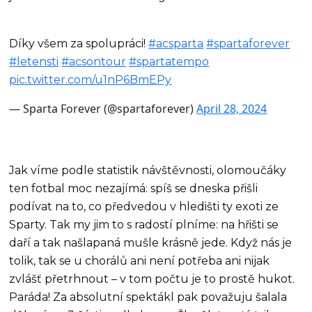
Díky všem za spolupráci!
#acsparta
#spartaforever
#letensti
#acsontour
#spartatempo
pic.twitter.com/u1nP6BmEPy
— Sparta Forever (@spartaforever)
April 28, 2024
Jak víme podle statistik návštěvnosti, olomoučáky
ten fotbal moc nezajímá: spíš se dneska přišli
podívat na to, co předvedou v hledišti ty exoti ze
Sparty. Tak my jim to s radostí plníme: na hřišti se
daří a tak našlapaná mušle krásně jede. Když nás je
tolik, tak se u chorálů ani není potřeba ani nijak
zvlášť přetrhnout – v tom počtu je to prostě hukot.
Paráda! Za absolutní spektákl pak považuju šalala