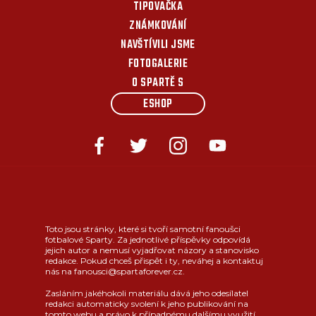
TIPOVAČKA
ZNÁMKOVÁNÍ
NAVŠTÍVILI JSME
FOTOGALERIE
O SPARTĚ S
ESHOP
Toto jsou stránky, které si tvoří samotní fanoušci
fotbalové Sparty. Za jednotlivé příspěvky odpovídá
jejich autor a nemusí vyjadřovat názory a stanovisko
redakce. Pokud chceš přispět i ty, neváhej a kontaktuj
nás na fanousci@spartaforever.cz.
Zasláním jakéhokoli materiálu dává jeho odesílatel
redakci automaticky svolení k jeho publikování na
tomto webu a právo k případnému dalšímu využití.