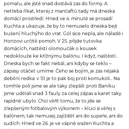
pomalu, ale jistě snad dostává zas do formy. A
netřeba říkat, kterej z mančaftů tady má dneska
domácí prostředí. Hned ve 4. minutě se prosadí
Kuchta a ukazuje, že by to nemuselo dneska bejt
bušení hluchýho do vrat. Gól sice nepla, ale náladě i
Honzovi určitě pomoh. V 25. přijde tutovka
domácích, naštěstí olomoučák o kousek
nedoklouže ke křížnýmu balónu. I když, naštěstí...
Dneska bych se fakt nebál, ani kdyby se teklo –
zápasy otáčet umíme. Čeho se bojím, je zas nějaká
debilní redka: v 10 je to pak boj proti komukoli... Na
tomhle poli jsme se ale taky zlepšili: proti Baníku
jsme udělali snad 3 fauly za celej zápas a karet taky
rapidně ubylo. Chci věřit tomu, že to jde se
zlepšeným fotbalovým výkonem – kluci si věřej s
balónem, tak nemusej zajíždět ani do supeře, ani do
sudích. Hned ve 26. je ve vápně sražen Kuchta a