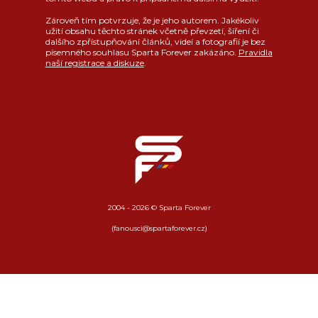
Zároveň tím potvrzuje, že je jeho autorem. Jakékoliv
užití obsahu těchto stránek včetně převzetí, šíření či
dalšího zpřístupňování článků, videí a fotografií je bez
písemného souhlasu Sparta Forever zakázáno.
Pravidla
naší registrace a diskuze
.
2004 - 2026 © Sparta Forever
(fanousci@spartaforever.cz)