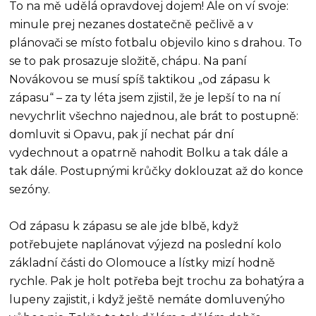
To na mě udělá opravdovej dojem! Ale on ví svoje:
minule prej nezanes dostatečně pečlivě a v
plánovači se místo fotbalu objevilo kino s drahou. To
se to pak prosazuje složitě, chápu. Na paní
Novákovou se musí spíš taktikou „od zápasu k
zápasu“ – za ty léta jsem zjistil, že je lepší to na ní
nevychrlit všechno najednou, ale brát to postupně:
domluvit si Opavu, pak jí nechat pár dní
vydechnout a opatrně nahodit Bolku a tak dále a
tak dále. Postupnými krůčky doklouzat až do konce
sezóny.
Od zápasu k zápasu se ale jde blbě, když
potřebujete naplánovat výjezd na poslední kolo
základní části do Olomouce a lístky mizí hodně
rychle. Pak je holt potřeba bejt trochu za bohatýra a
lupeny zajistit, i když ještě nemáte domluvenýho