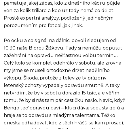
pamatuje jakej zápas, kdo z dnešního kádru půjde
ven za kolik triliard a kdo už tady nemá co dělat.
Prostě expertní analýzy, podložený jedinečným
porozuměním pro fotbal, jak jinak.
Po očku a co signál na dálnici dovolí sledujem od
10:30 naše B proti Žižkovu. Tady si nemůžu odpustit
zažehrání na opravdu nešťastnou volbu termínu.
Celý kolo se komplet odehrálo v sobotu, ale zrovna
my jsme se museli ortodoxně držet nedělního
výkopu. Škoda, protože z televize ty prázdný
letenský ochozy vypadaly opravdu smutně. A taky
netvrdím, že by v sobotu dorazilo 15 tisíc, ale věřím
tomu, že by si nás tam pár cestičku našlo. Navíc, když
Bengo teď opravdu baví – kluci dávaj spousty gólů a
hraje se to opravdu s mladýma talentama. Těžko
dneska odhadovat, kdo z těch hráčů se kam prosadí,