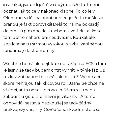
instrukcí, jsou lidi ještě v rudým, takže furt není
poznat, jak to celý nakonec klapne. To, co je v
Olomouci vidět na první pohled je, že ta mušle za
bránou je fakt obrovská! Dělá to na mě pokaždý
dojem – trpím docela strachem z vejšek, takže se
tam úplně nahoru ani neodvážím. Koukat ale
zezdola na tu strmou vysokou stavbu zaplněnou
fandama je fakt ohromný!
Všechno to má ale bejt kulisou k zápasu ACS a tam
je jasný, že tady budem chtít vyhrát. V týhle fázi už
rozkaz zní naprosto jasně: jakkoli za 3! Výkon ani
skóre nehrajou tak klíčovou roli. Jasně, že chceme
všichni, ať to nejsou nervy a můžem si i trochu
zabouřit u gólů, ale hlavní je vítězství. A tomu
odpovídá i sestava: nezkoušej se tady žádný
překvapivý varianty. Osvědčená skvadra, která se