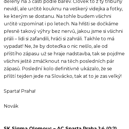
dělený na 3 části podle barev. Člověk to z tý tribuny
nevidí, ale určitě kouknu na veškerý videjka a fotky,
ke kterým se dostanu. Na tohle budem všichni
určitě vzpomínat i po letech. Na hřišti se dočkáme
přesně takový výhry bez nervů, jakou jsme si všichni
přáli – lidi si zafandili, hráči si zahráli. Takhle to má
vypadat! Ne, že by doteďka o nic nešlo, ale od
příštího zápasu už se hraje nadstavba, tak se pojďme
všichni ještě zmáčknout na těch posledních pár
zápasů. Poslední kolo definitivně ukázalo, že se
příští tejden jede na Slovácko, tak ať to je zas velký!
Sparta! Praha!
Novák
SK Sigma Olomouc – AC Sparta Praha 1:4 (0:2)