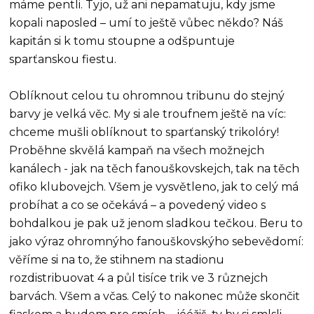
máme pentli. Tyjo, už ani nepamatuju, kdy jsme
kopali naposled – umí to ještě vůbec někdo? Náš
kapitán si k tomu stoupne a odšpuntuje
sparťanskou fiestu.
Oblíknout celou tu ohromnou tribunu do stejný
barvy je velká věc. My si ale troufnem ještě na víc:
chceme mušli oblíknout to sparťanský trikolóry!
Proběhne skvělá kampaň na všech možnejch
kanálech - jak na těch fanouškovskejch, tak na těch
ofiko klubovejch. Všem je vysvětleno, jak to celý má
probíhat a co se očekává – a povedený video s
bohdalkou je pak už jenom sladkou tečkou. Beru to
jako výraz ohromnýho fanouškovskýho sebevědomí:
věříme si na to, že stihnem na stadionu
rozdistribuovat 4 a půl tisíce trik ve 3 různejch
barvách. Všem a včas. Celý to nakonec může skončit