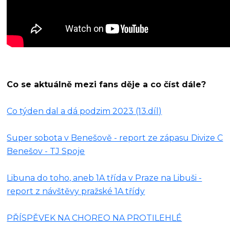
Co se aktuálně mezi fans děje a co číst dále?
Co týden dal a dá podzim 2023 (13.díl)
Super sobota v Benešově - report ze zápasu Divize C
Benešov - TJ Spoje
Libuna do toho, aneb 1A třída v Praze na Libuši -
report z návštěvy pražské 1A třídy
PŘÍSPĚVEK NA CHOREO NA PROTILEHLÉ