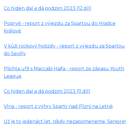
Co týden dal a dá podzim 2023 (12.díl)
Poprvé - report z výjezdu za Spartou do Hradce
Králové
V kůži rockový hvězdy - report z výjezdu za Spartou
do Sevilly
Plichta u19 s Maccabi Haifa - report ze zápasu Youth
League
Co týden dal a dá podzim 2023 (11.díl)
Vlna - report z výhry Sparty nad Plzní na Letné
Už je to jedenáct let, nikdy nezapomeneme, Seniore!