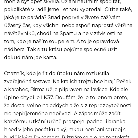
mohla být opět skvělá. Už ani neumím spočítat,
pokolikáté v řadě jsme Letnou vyprodali. Cítíte také,
jaká je to paráda? Snad poprvé v životě zažívám
úžasný čas, kdy všichni, nebo aspoň naprostá většina
návštěvníků, chodí na Spartu a ne v závislosti na
tom, kdo je naším soupeřem. A to je opravdová
nádhera. Tak si tu krásu pojďme společně užít,
dokud nám jde karta.
Otazník, kdo je fit do útoku nám rozluštila
zveřejněná sestava. Na krajích trojzubce hrají Pešek
a Karabec, Birma už je připraven na lavičce. Kdo ale
úplně chybí je LK37. Doufám, že je to jenom proto,
že dostal volno na oddych a že si z reprezbytečnosti
nic nepříjemného nepřivezl. A zápas může začít.
Každému utkání určitě prospěje, padne-li branka
hned v jeho počátku a výjimkou není ani souboj s
budějckým Dynamem. Přiznám se ale, že tentokrát