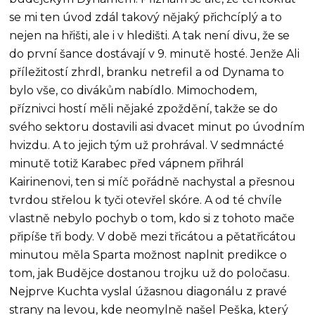
se mi ten úvod zdál takový nějaký přichcíplý a to
nejen na hřišti, ale i v hledišti. A tak není divu, že se
do první šance dostávají v 9. minutě hosté. Jenže Ali
příležitostí zhrdl, branku netrefil a od Dynama to
bylo vše, co divákům nabídlo. Mimochodem,
příznivci hostí měli nějaké zpoždění, takže se do
svého sektoru dostavili asi dvacet minut po úvodním
hvizdu. A to jejich tým už prohrával. V sedmnácté
minutě totiž Karabec před vápnem přihrál
Kairinenovi, ten si míč pořádně nachystal a přesnou
tvrdou střelou k tyči otevřel skóre. A od té chvíle
vlastně nebylo pochyb o tom, kdo si z tohoto mače
připíše tři body. V době mezi třicátou a pětatřicátou
minutou měla Sparta možnost naplnit predikce o
tom, jak Budějce dostanou trojku už do poločasu.
Nejprve Kuchta vyslal úžasnou diagonálu z pravé
strany na levou, kde neomylně našel Peška, který