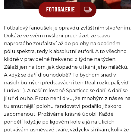
FOTOGALERIE
Fotbalový fanoušek je opravdu zvláštním stvořením.
Dokáže ve svém myšlení přecházet ze stavu
naprostého zoufalství až do polohy na opačném
pólu spektra, tedy k absolutní euforii. A to všechno
klidně v pravidelné frekvenci z týdne na týden.
Záleží jen na tom, jak dopadne utkání jeho miláčků.
A když se daří dlouhodobě? To bychom snad v
našich bujných představách i ten Real rozkopali, viď
Ludvo :-). A naší milované Spartičce se daří. A daří se
jí už dlouho. Proto není divu, že mnohým z nás se na
tu smutnější polohu fandovství podařilo již skoro
zapomenout. Prožíváme krásné údobí. Každé
pondělí když je po ligovém kole a já na ulicích
potkávám usměvavé tváře, vždycky si říkám, kolik že