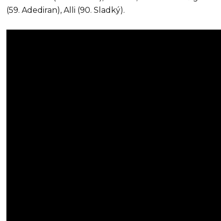
(59. Adediran), Alli (90. Sladký).