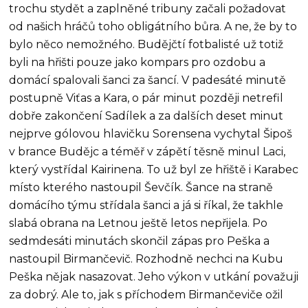
trochu stydět a zaplněné tribuny začali požadovat
od našich hráčů toho obligátního bůra. A ne, že by to
bylo něco nemožného. Budějčtí fotbalisté už totiž
byli na hřišti pouze jako kompars pro ozdobu a
domácí spalovali šanci za šancí. V padesáté minutě
postupně Viťas a Kara, o pár minut později netrefil
dobře zakončení Sadílek a za dalších deset minut
nejprve gólovou hlavičku Sorensena vychytal Šipoš
v brance Budějc a téměř v zápětí těsně minul Laci,
který vystřídal Kairinena. To už byl ze hřiště i Karabec
místo kterého nastoupil Ševčík. Šance na straně
domácího týmu střídala šanci a já si říkal, že takhle
slabá obrana na Letnou ještě letos nepřijela. Po
sedmdesáti minutách skončil zápas pro Peška a
nastoupil Birmančevič. Rozhodně nechci na Kubu
Peška nějak nasazovat. Jeho výkon v utkání považuji
za dobrý. Ale to, jak s příchodem Birmančeviče ožil