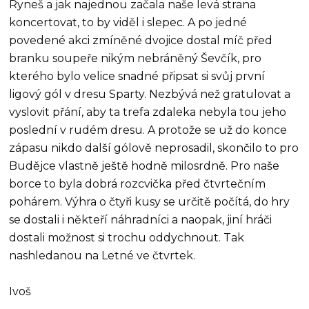
Ryneš a jak najednou začala naše levá strana
koncertovat, to by viděl i slepec. A po jedné
povedené akci zmíněné dvojice dostal míč před
branku soupeře nikým nebráněný Ševčík, pro
kterého bylo velice snadné připsat si svůj první
ligový gól v dresu Sparty. Nezbývá než gratulovat a
vyslovit přání, aby ta trefa zdaleka nebyla tou jeho
poslední v rudém dresu. A protože se už do konce
zápasu nikdo další gólově neprosadil, skončilo to pro
Budějce vlastně ještě hodně milosrdně. Pro naše
borce to byla dobrá rozcvička před čtvrtečním
pohárem. Výhra o čtyři kusy se určitě počítá, do hry
se dostali i někteří náhradníci a naopak, jiní hráči
dostali možnost si trochu oddychnout. Tak
nashledanou na Letné ve čtvrtek.
Ivoš