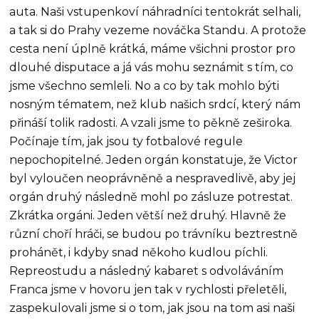
auta. Naši vstupenkoví náhradníci tentokrát selhali,
a tak si do Prahy vezeme nováčka Standu. A protože
cesta není úplně krátká, máme všichni prostor pro
dlouhé disputace a já vás mohu seznámit s tím, co
jsme všechno semleli. No a co by tak mohlo býti
nosným tématem, než klub našich srdcí, který nám
přináší tolik radosti. A vzali jsme to pěkně zeširoka.
Počínaje tím, jak jsou ty fotbalové regule
nepochopitelné. Jeden orgán konstatuje, že Victor
byl vyloučen neoprávněně a nespravedlivě, aby jej
orgán druhý následně mohl po zásluze potrestat.
Zkrátka orgáni. Jeden větší než druhý. Hlavně že
různí choří hráči, se budou po trávníku beztrestně
prohánět, i kdyby snad někoho kudlou píchli.
Repreostudu a následný kabaret s odvoláváním
Franca jsme v hovoru jen tak v rychlosti přeletěli,
zaspekulovali jsme si o tom, jak jsou na tom asi naši