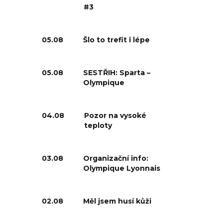
#3
05.08
Šlo to trefit i lépe
05.08
SESTŘIH: Sparta –
Olympique
04.08
Pozor na vysoké
teploty
03.08
Organizační info:
Olympique Lyonnais
02.08
Měl jsem husí kůži