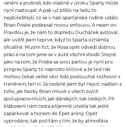
ranění a probrali, kdo vlastně v útoku Sparty může
nyní nastoupit. A pak už přišlo na řadu to
nejdůležitější, co se v naší sparťanské rodině událo.
Brian Priske podepsal novou smlouvu. A nejen on.
Pravdou je, že nám to dopředu Ducháček avizoval,
ale uvěřil jsem teprve, když to Sparta oznámila
oficiálně. Musím říct, že Rosa opět odvedl dobrou
práci a na tom jsme se v autě všichni shodli. Stejně
jako na tom, že Priske se svou partou je nyní pro
progres Sparty to naprosto klíčové a že teď nás
mohou čekat velké věci. Kdo poslouchal rozhovor s
trenérem, ten ví. Já osobně jsem byl nejvíc nadšen z
toho, jak hezky Brian mluvil o všech svých
spolupracovnících, jak dánských, tak českých. Při
klábosení nám cesta příjemně utekla tak ještě
zaparkovat a honem do Epet arény. Opět
vyprodáno, tak počítám s tím, že by atmosféra