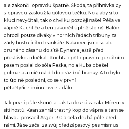
ale zakončil opravdu špatně. Škoda, ta přihrávka by
si opravdu zasloužila gólovou tečku. No a aby si to
kluci nevyčítali, tak o chvilku později našel Péša ve
vápně Kuchtiče a ten zakončil úplně stejně. Balón
ohrozil pouze diváky v horních řadách tribuny za
zády hostujícího brankáře. Nakonec jsme se ale
druhého zásahu do sítě Dynama ještě před
přestávkou dočkali. Kuchta opět opravdu geniálním
pasem poslal do sóla Peška, no a Kuba obešel
golmana a míč uklidil do prázdné branky. A to bylo
to úplně poslední, co se v první
pětačtyřicetiminutovce událo.
Jak první půle skončila, tak ta druhá začala. Míčem v
síti hostů. Kaan zahrál trestný kop do vápna a tam se
hlavou prosadil Asger. 3:0 a celá druhá půle před
námi. Já se začal za svůj předzápasový pesimismus