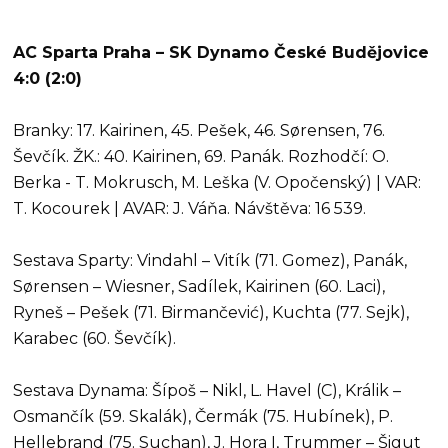
AC Sparta Praha – SK Dynamo České Budějovice
4:0 (2:0)
Branky: 17. Kairinen, 45. Pešek, 46. Sørensen, 76.
Ševčík. ŽK.: 40. Kairinen, 69. Panák. Rozhodčí: O.
Berka - T. Mokrusch, M. Leška (V. Opočenský) | VAR:
T. Kocourek | AVAR: J. Váňa. Návštěva: 16 539.
Sestava Sparty: Vindahl – Vitík (71. Gomez), Panák,
Sørensen – Wiesner, Sadílek, Kairinen (60. Laci),
Ryneš – Pešek (71. Birmančević), Kuchta (77. Sejk),
Karabec (60. Ševčík).
Sestava Dynama: Šípoš – Nikl, L. Havel (C), Králik –
Osmančík (59. Skalák), Čermák (75. Hubínek), P.
Hellebrand (75. Suchan), J. Hora I, Trummer – Šigut