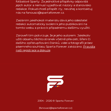
fotbalové Sparty. Za jednotlivé příspěvky odpovídá
jejich autor a nemusí vyjadřovat názory a stanovisko
redakce. Pokud chceš přispět i ty, neváhej a kontaktuj
nás na fanousci@spartaforever.cz.
Zasláním jakéhokoli materiálu dává jeho odesílatel
redakci automaticky svolení k jeho publikování na
tomto webu a právo k případnému dalšímu využití.
Zároveň tím potvrzuje, že je jeho autorem. Jakékoliv
užití obsahu těchto stránek včetně převzetí, šíření či
dalšího zpřístupňování článků, videí a fotografií je bez
písemného souhlasu Sparta Forever zakázáno.
Pravidla
naší registrace a diskuze
.
2004 - 2026 © Sparta Forever
(fanousci@spartaforever.cz)