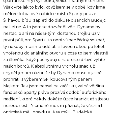
sparťanské hry i výsledků, velice snadným terčem.
Však víte jak to bylo, když jsem se v době, kdy jsme
měli ve fotbalové nabídce místo Sparty pouze
Šilhavou bídu, zapletl do diskuse o šancích Budějc
na Letné. A to jsem se dozvěděl věci. Dynamo by
nestačilo ani na náš B-tým, dostanou trojku už v
první půli, pro Spartu to není vůbec žádný soupeř,
ty nekopy musíme udělat i s levou rukou po loket
vnořenou do análního otvoru a cože to jsem vlastně
za člověka, když pochybuji o naprosto drtivé výhře
našich borců. K absolutnímu vrcholu snad už
chyběl jenom názor, že by Dynamo muselo jasně
prohrát i s výběrem SF, koučovaným panem
Majkem. Jak jsem napsal na začátku, valná většina
fanoušků Sparty právě prožívá období euforického
nadšení, které někdy dokáže úzce hraničit až s jistou
nesoudností. Nicméně musím přiznat, že všichni ti
optimisté měli pravdu a já se mýlil. Budějcké