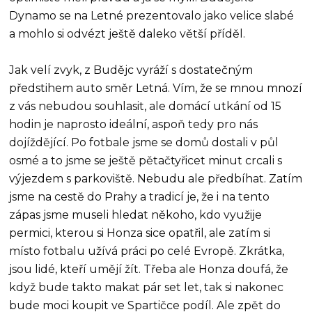
Dynamo se na Letné prezentovalo jako velice slabé
a mohlo si odvézt ještě daleko větší příděl.
Jak velí zvyk, z Budějc vyráží s dostatečným
předstihem auto směr Letná. Vím, že se mnou mnozí
z vás nebudou souhlasit, ale domácí utkání od 15
hodin je naprosto ideální, aspoň tedy pro nás
dojíždějící. Po fotbale jsme se domů dostali v půl
osmé a to jsme se ještě pětačtyřicet minut crcali s
výjezdem s parkoviště. Nebudu ale předbíhat. Zatím
jsme na cestě do Prahy a tradicí je, že i na tento
zápas jsme museli hledat někoho, kdo využije
permici, kterou si Honza sice opatřil, ale zatím si
místo fotbalu užívá práci po celé Evropě. Zkrátka,
jsou lidé, kteří umějí žít. Třeba ale Honza doufá, že
když bude takto makat pár set let, tak si nakonec
bude moci koupit ve Spartičce podíl. Ale zpět do