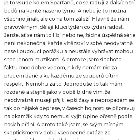
je to všude kolem Sparťanů, co se radují z dalších tří
bodů na kontě našeho týmu. A nebo je to možná
všechno jinak, ale co na tom záleží. Hlavně že nám
pravověrným, dělají kluci týden co týden radost.
Jenže, ať se nám to líbí nebo ne, žádná úspěšná série
není nekonečná, každé vítězství v sobě neodvratně
nese i budoucí porážku a neustále vyhrávat mohou
snad jenom muzikanti. A protože jsem si tohoto
faktu moc dobře vědom, nikdy nemám nic za
předem dané a ke každému ze soupeřů cítím
respekt. Nemohu za to. Jednoduše to tak mám
rozdané a stejně jako v době bídné vím, že
neodvratně musejí přijít lepší časy a nepropadám se
tak do nějaké deprese, v časech hojnosti se připravuji
na okamžik kdy to nemusí vyjít úplně přesně podle
našich přání. A proto také jsem, se svým mírným
skepticismem v době všeobecné extáze ze