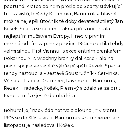
podruhé. Krátce po něm přešlo do Sparty stávkující
trio slávistů, hvězdy Krummer, Baumruk a hlavně
možná nejlepší útočník té doby devatenáctiletý Jan
Košek. Sparta se rázem - takřka přes noc - stala
nejlepším mužstvem Evropy. Hned v prvním
mezinárodním zápase v prosinci 1904 rozdrtila tehdy
velmi silnou First Viennu i s excelentním brankářem
Pekarnou 7-2. Všechny branky dal Košek, ale na
pravé spojce ke skvělé výhře přispěl i Rezek. Sparta
tehdy nastoupila v sestavě Soustružník - Červinka,
Včelák - Trapek, Krummer, Raymund - Baumruk,
Rezek, Hradecký, Košek, Plesnivý a zdálo se, že drtit
Evropu může ještě dlouhá léta.
Bohužel její nadvláda netrvala dlouho, již v srpnu
1905 se do Slávie vrátil Baumruk s Krummerem a v
listopadu je následoval i Košek.