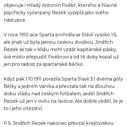
objevuje i mladý Antonín Fivébr, kterého si hlavně
psychicky vyčerpaný Rezek vypiplá jako svého
nástupce.
V roce 1910 sice Sparta prohrála se Slávií vysoko 1:5,
ale jinak už byla jasnou českou dvojkou. Jindřich
Rezek se tak v klidu mohl vzdát kapitánské pásky,
své místo přepustit Fivébrovi a od té doby kopal už
jen pro radost za sparťanské béčko.
Když pak 1.10.1911 porazila Sparta Slavii 3:1 dvěma góly
Bělky a jedním Vaníka a převzala tak na dlouhou
dobu vládu nad českým fotbalem, seděl Jindřich
Rezek už jen v civilu na lavičce. Ale dobře věděl, že je
to i jeho vítězství.
P.S. Jindřich Rezek nakonec převzal krejčovskou