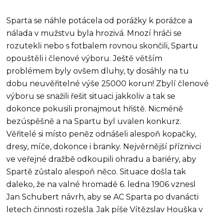
Sparta se náhle potácela od porážky k porážce a
nálada v mužstvu byla hrozivá. Mnozí hráči se
rozutekli nebo s fotbalem rovnou skončili, Spartu
opouštěli i členové výboru. Ještě větším
problémem byly ovšem dluhy, ty dosáhly na tu
dobu neuvěřitelné výše 25000 korun! Zbylí členové
výboru se snažili řešit situaci jakkoliv a tak se
dokonce pokusili pronajmout hřiště. Nicméně
bezúspěšně a na Spartu byl uvalen konkurz.
Věřitelé si místo peněz odnášeli alespoň kopačky,
dresy, míče, dokonce i branky. Nejvěrnější příznivci
ve veřejné dražbě odkoupili ohradu a bariéry, aby
Spartě zůstalo alespoň něco. Situace došla tak
daleko, že na valné hromadě 6. ledna 1906 vznesl
Jan Schubert návrh, aby se AC Sparta po dvanácti
letech činnosti rozešla. Jak píše Vítězslav Houška v