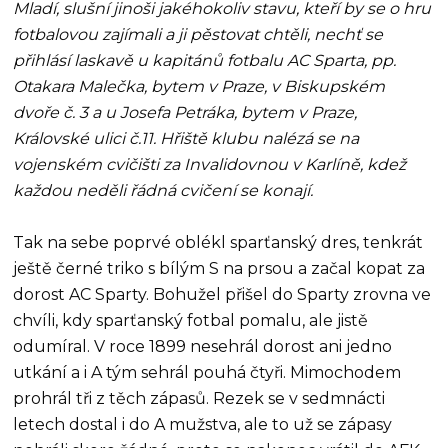
Mladí, slušní jinoši jakéhokoliv stavu, kteří by se o hru
fotbalovou zajímali a ji pěstovat chtěli, nechť se
přihlásí laskavě u kapitánů fotbalu AC Sparta, pp.
Otakara Malečka, bytem v Praze, v Biskupském
dvoře č. 3 a u Josefa Petráka, bytem v Praze,
Královské ulici č.11. Hřiště klubu nalézá se na
vojenském cvičišti za Invalidovnou v Karlíně, kdež
každou neděli řádná cvičení se konají.
Tak na sebe poprvé oblékl sparťanský dres, tenkrát
ještě černé triko s bílým S na prsou a začal kopat za
dorost AC Sparty. Bohužel přišel do Sparty zrovna ve
chvíli, kdy sparťanský fotbal pomalu, ale jistě
odumíral. V roce 1899 nesehrál dorost ani jedno
utkání a i A tým sehrál pouhá čtyři. Mimochodem
prohrál tři z těch zápasů. Rezek se v sedmnácti
letech dostal i do A mužstva, ale to už se zápasy