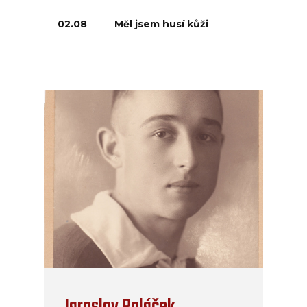
02.08
Měl jsem husí kůži
Jaroslav Poláček