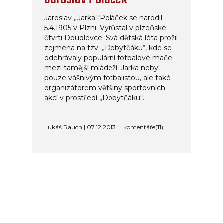
Jaroslav „Jarka “Poláček se narodil
5.4.1905 v Plzni. Vyrůstal v plzeňské
čtvrti Doudlevce. Svá dětská léta prožil
zejména na tzv. „Dobytčáku“, kde se
odehrávaly populární fotbalové mače
mezi tamější mládeží. Jarka nebyl
pouze vášnivým fotbalistou, ale také
organizátorem většiny sportovních
akcí v prostředí „Dobytčáku“.
Lukáš Rauch | 07.12.2013 | | komentáře(11)