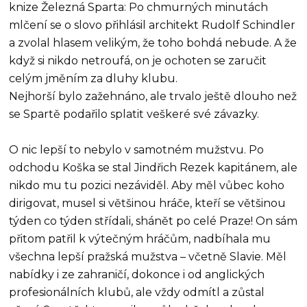
knize Železná Sparta: Po chmurných minutách
mlčení se o slovo přihlásil architekt Rudolf Schindler
a zvolal hlasem velikým, že toho bohdá nebude. A že
když si nikdo netroufá, on je ochoten se zaručit
celým jměním za dluhy klubu.
Nejhorší bylo zažehnáno, ale trvalo ještě dlouho než
se Spartě podařilo splatit veškeré své závazky.
O nic lepší to nebylo v samotném mužstvu. Po
odchodu Koška se stal Jindřich Rezek kapitánem, ale
nikdo mu tu pozici nezáviděl. Aby měl vůbec koho
dirigovat, musel si většinou hráče, kteří se většinou
týden co týden střídali, shánět po celé Praze! On sám
přitom patřil k výtečným hráčům, nadbíhala mu
všechna lepší pražská mužstva – včetně Slavie. Měl
nabídky i ze zahraničí, dokonce i od anglických
profesionálních klubů, ale vždy odmítl a zůstal