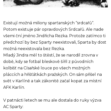
Existují možná miliony sparťanských “srdcařů“.
Potom existuje pár opravdových Srdcařů. Ale nade
všemi ční jméno Jindřicha Rezka. Protože zatímco ti
předchozí by bez Sparty neexistovali, Sparta by dost
možná neexistovala bez Rezka.
Mladý Jindra měl to štěstí, že se narodil zrovna v
době, kdy se fotbal bleskově šířil z původních
kolbišť na Císařské louce po všech možných
pláccích a hřišťátkách pražských. On sám přišel na
svět v Karlíně a tak zákonitě začal kopat za místní
AFK Karlín.
V patnácti letech se mu ale dostala do ruky výzva
AC Sparty: