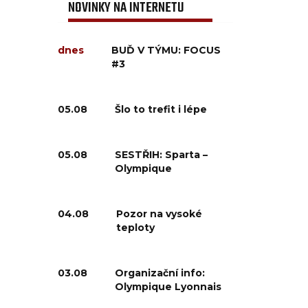
NOVINKY NA INTERNETU
dnes
BUĎ V TÝMU: FOCUS
#3
05.08
Šlo to trefit i lépe
05.08
SESTŘIH: Sparta –
Olympique
04.08
Pozor na vysoké
teploty
03.08
Organizační info:
Olympique Lyonnais