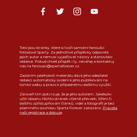
Toto jsou stránky, které si tvoří samotní fanoušci
fotbalové Sparty. Za jednotlivé příspěvky odpovídá
jejich autor a nemusí vyjadřovat názory a stanovisko
redakce. Pokud chceš přispět i ty, neváhej a kontaktuj
nás na fanousci@spartaforever.cz.
Zasláním jakéhokoli materiálu dává jeho odesílatel
redakci automaticky svolení k jeho publikování na
tomto webu a právo k případnému dalšímu využití.
Zároveň tím potvrzuje, že je jeho autorem. Jakékoliv
užití obsahu těchto stránek včetně převzetí, šíření či
dalšího zpřístupňování článků, videí a fotografií je bez
písemného souhlasu Sparta Forever zakázáno.
Pravidla
naší registrace a diskuze
.