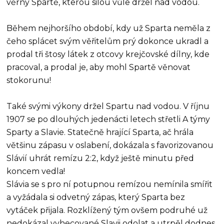
věrný Spartě, kterou silou vůle držel nad vodou.
Během nejhoršího období, kdy už Sparta neměla z
čeho splácet svým věřitelům prý dokonce ukradl a
prodal tři štosy látek z otcovy krejčovské dílny, kde
pracoval, a prodal je, aby mohl Spartě věnovat
stokorunu!
Také svými výkony držel Spartu nad vodou. V říjnu
1907 se po dlouhých jedenácti letech střetli A týmy
Sparty a Slavie. Statečně hrající Sparta, ač hrála
většinu zápasu v oslabení, dokázala s favorizovanou
Slávií uhrát remízu 2:2, když ještě minutu před
koncem vedla!
Slávia se s pro ní potupnou remízou nemínila smířit
a vyžádala si odvetný zápas, který Sparta bez
vytáček přijala. Rozklížený tým ovšem podruhé už
nedokázal vyhecované Slavii odolat a utrpěl dodnes