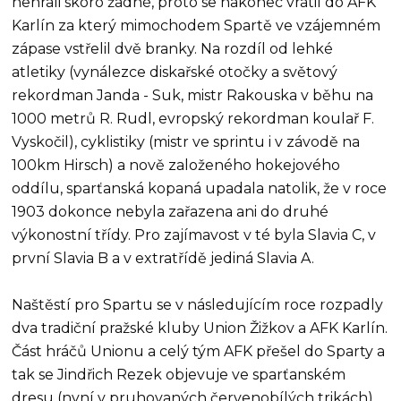
nehráli skoro žádné, proto se nakonec vrátil do AFK
Karlín za který mimochodem Spartě ve vzájemném
zápase vstřelil dvě branky. Na rozdíl od lehké
atletiky (vynálezce diskařské otočky a světový
rekordman Janda - Suk, mistr Rakouska v běhu na
1000 metrů R. Rudl, evropský rekordman koulař F.
Vyskočil), cyklistiky (mistr ve sprintu i v závodě na
100km Hirsch) a nově založeného hokejového
oddílu, sparťanská kopaná upadala natolik, že v roce
1903 dokonce nebyla zařazena ani do druhé
výkonostní třídy. Pro zajímavost v té byla Slavia C, v
první Slavia B a v extratřídě jediná Slavia A.
Naštěstí pro Spartu se v následujícím roce rozpadly
dva tradiční pražské kluby Union Žižkov a AFK Karlín.
Část hráčů Unionu a celý tým AFK přešel do Sparty a
tak se Jindřich Rezek objevuje ve sparťanském
dresu (nyní v pruhovaných červenobílých trikách)