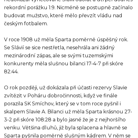
rekordní porážku 1:9. Nicméně se postupně začínalo
budovat mužstvo, které mělo převzít vládu nad
českým fotbalem.
V roce 1908 už měla Sparta poměrně úspěšný rok.
Se Slávií se sice nestřetla, nesehrála ani žádný
mezinárodní zápas, ale se svými tuzemskými
konkurenty měla slušnou bilanci 17-4-7 při skóre
82:44.
O rok později, už dokázala při účasti rezervy Slavie
zvítězit v Poháru dobročinnosti, když ve finále
porazila SK Smíchov, který se v tom roce pyšnil i
skalpem Slavie A. Bilanci už měla Sparta krásnou 27-
3-2 při skóre 108:28 a bylo jasné že je z nejhoršího
venku. Většina dluhů, již byla splacena a hlavně se
Sparta pyšnila poměrně slušným kádrem. V něm se