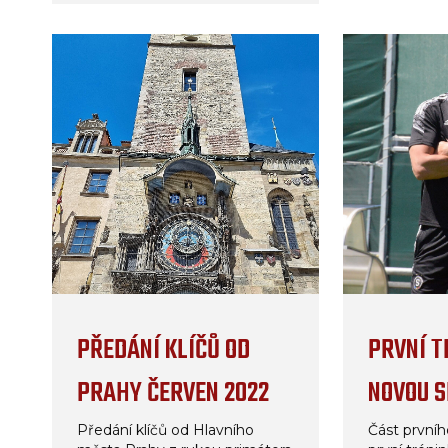
PŘEDÁNÍ KLÍČŮ OD
PRVNÍ T
PRAHY ČERVEN 2022
NOVOU 
Předání klíčů od Hlavního
Část první