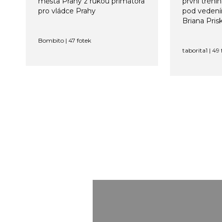
města Prahy z rukou primátora
první trén
pro vládce Prahy
pod vedení
Briana Pri
Bombito | 47 fotek
taborita1 | 49