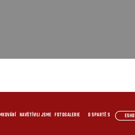
MKOVÁNÍ
NAVŠTÍVILI JSME
FOTOGALERIE
O SPARTĚ S
ESHO