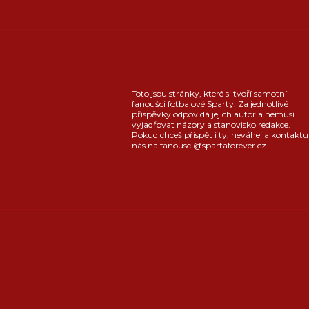
Toto jsou stránky, které si tvoří samotní
fanoušci fotbalové Sparty. Za jednotlivé
příspěvky odpovídá jejich autor a nemusí
vyjadřovat názory a stanovisko redakce.
Pokud chceš přispět i ty, neváhej a kontaktu
nás na fanousci@spartaforever.cz.