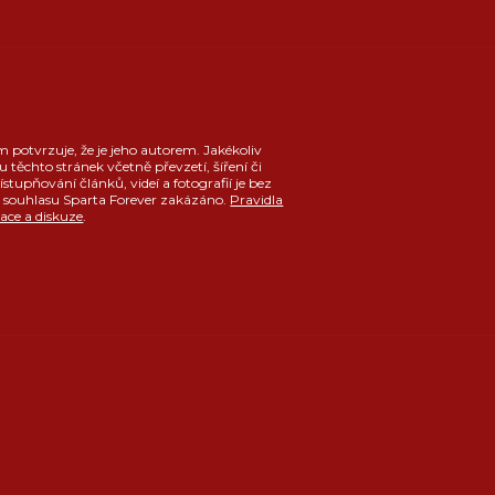
m potvrzuje, že je jeho autorem. Jakékoliv
u těchto stránek včetně převzetí, šíření či
ístupňování článků, videí a fotografií je bez
souhlasu Sparta Forever zakázáno.
Pravidla
race a diskuze
.