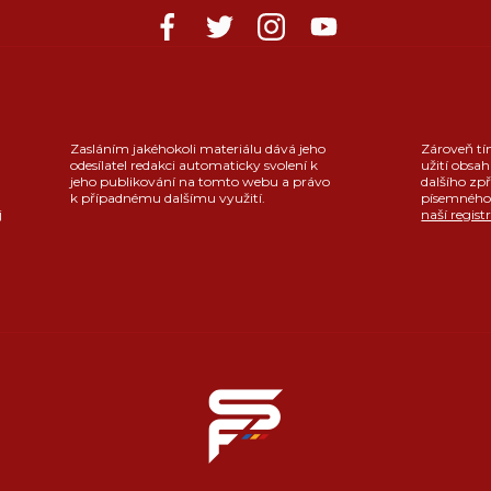
Zasláním jakéhokoli materiálu dává jeho
Zároveň tí
odesílatel redakci automaticky svolení k
užití obsah
jeho publikování na tomto webu a právo
dalšího zpř
k případnému dalšímu využití.
písemného 
j
naší regist