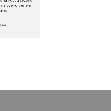
ink na novou sezonu
m nového trenéra
skeho
 fotek