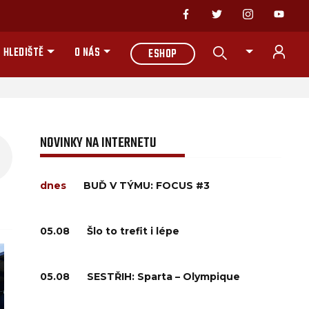
 HLEDIŠTĚ
O NÁS
ESHOP
NOVINKY NA INTERNETU
dnes
BUĎ V TÝMU: FOCUS #3
05.08
Šlo to trefit i lépe
05.08
SESTŘIH: Sparta – Olympique