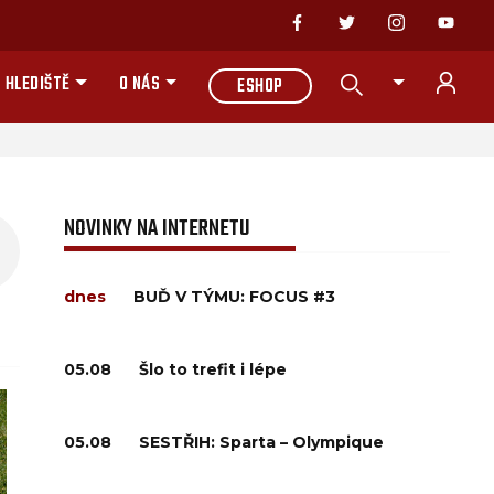
 HLEDIŠTĚ
O NÁS
ESHOP
NOVINKY NA INTERNETU
dnes
BUĎ V TÝMU: FOCUS #3
05.08
Šlo to trefit i lépe
05.08
SESTŘIH: Sparta – Olympique