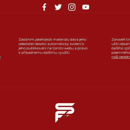
Zasláním jakéhokoli materiálu dává jeho
Zároveň tí
odesílatel redakci automaticky svolení k
užití obsah
jeho publikování na tomto webu a právo
dalšího zpř
k případnému dalšímu využití.
písemného 
j
naší regist