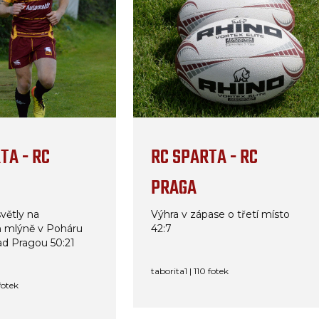
TA - RC
RC SPARTA - RC
PRAGA
větly na
Výhra v zápase o třetí místo
 mlýně v Poháru
42:7
ad Pragou 50:21
taborita1 | 110 fotek
fotek