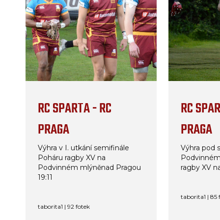
RC SPARTA - RC
RC SPAR
PRAGA
PRAGA
Výhra v I. utkání semifinále
Výhra pod s
Poháru ragby XV na
Podvinném
Podvinném mlýněnad Pragou
ragby XV n
19:11
taborita1 | 85 
taborita1 | 92 fotek