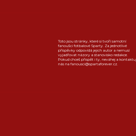
Toto jsou stránky, které si tvoří samotní
fanoušci fotbalové Sparty. Za jednotlivé
příspěvky odpovídá jejich autor a nemusí
vyjadřovat názory a stanovisko redakce.
Pokud chceš přispět i ty, neváhej a kontaktu
nás na fanousci@spartaforever.cz.