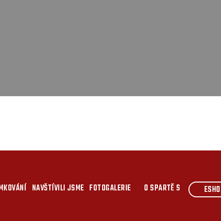
MKOVÁNÍ
NAVŠTÍVILI JSME
FOTOGALERIE
O SPARTĚ S
ESHO