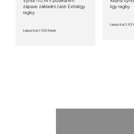
Výhra 110:14 v posledním
Klidná výhra
zápase základní části Extraligy
ligy ragby
ragby.
taborita1 | 93 
taborita1 | 105 fotek