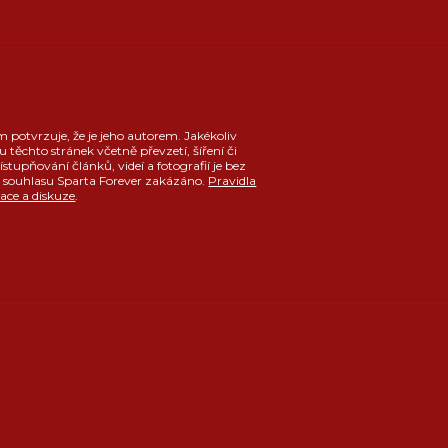
m potvrzuje, že je jeho autorem. Jakékoliv
u těchto stránek včetně převzetí, šíření či
ístupňování článků, videí a fotografií je bez
souhlasu Sparta Forever zakázáno.
Pravidla
race a diskuze
.