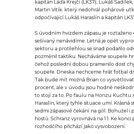
kapitán Láďa Krejčí (LK37), Lukáš Sadílek,
Martin Vitík. který nedohrál pohárové utk
odpočívající Lukáš Haraslín a kapitán LK
S úvodním hvizdem zápasu je roztaženo c
sešívaný nenávidíme. Letná je opět vyprod
sektoru a protilehlou se snad podařilo odv
pozměnil taktiku. Necháváme soupeře hr
čehož poslední dobou pramenilo dost chyb
soupeře. Dneska nechceme hrát fotbal dn
Tak bude mít možná Brian co vysvětlovat.
procent, ale v úvodu jsou hodně neškodní
to stojí za to. Po faulu na Honzu Kuchtu
Haraslín, který tyhle situace umí. Krásná s
sedmi zápasové čekání na gól. Bohužel i 
hostů. Schranz vyrovnává na 1:1. Ke konci
rozhodčího přichází jako vysvobození.