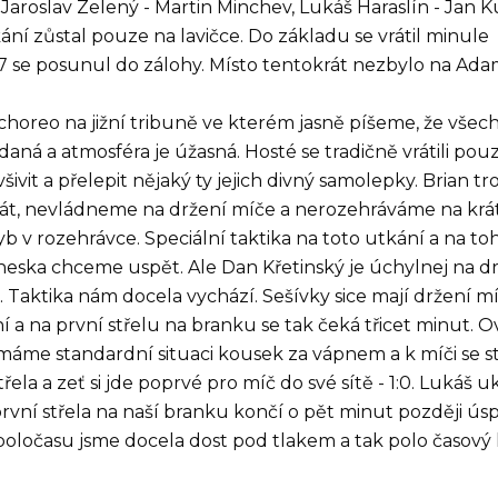
 Jaroslav Zelený - Martin Minchev, Lukáš Haraslín - Jan K
ání zůstal pouze na lavičce. Do základu se vrátil minule
37 se posunul do zálohy. Místo tentokrát nezbylo na Ada
horeo na jižní tribuně ve kterém jasně píšeme, že všec
aná a atmosféra je úžasná. Hosté se tradičně vrátili pou
šivit a přelepit nějaký ty jejich divný samolepky. Brian t
át, nevládneme na držení míče a nerozehráváme na krát
 v rozehrávce. Speciální taktika na toto utkání a na to
eska chceme uspět. Ale Dan Křetinský je úchylnej na dr
 Taktika nám docela vychází. Sešívky sice mají držení m
 a na první střelu na branku se tak čeká třicet minut.
 máme standardní situaci kousek za vápnem a k míči se s
třela a zeť si jde poprvé pro míč do své sítě - 1:0. Lukáš 
první střela na naší branku končí o pět minut později 
 poločasu jsme docela dost pod tlakem a tak polo časový