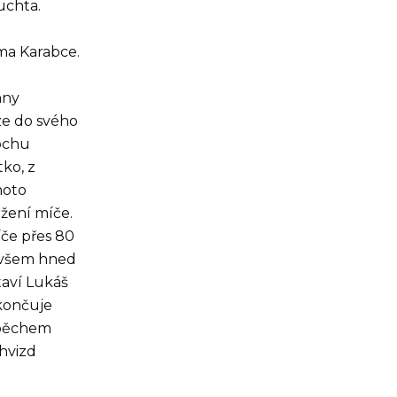
uchta.
ma Karabce.
hny
ze do svého
rochu
ko, z
hoto
žení míče.
íče přes 80
 Ovšem hned
taví Lukáš
ukončuje
úspěchem
 hvizd