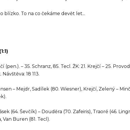
to blízko. To na co čekáme devět let...
1:1)
í (pen.). – 35. Schranz, 85. Tecl. ŽK: 21. Krejčí – 25. Provo
. Návštěva: 18 113.
nsen – Mejdr, Sadílek (80. Wiesner), Krejčí, Zelený – Minč
k).
sek (64. Ševčík) – Douděra (70. Zafeiris), Traoré (46. Lingr
, Van Buren (81. Tecl).