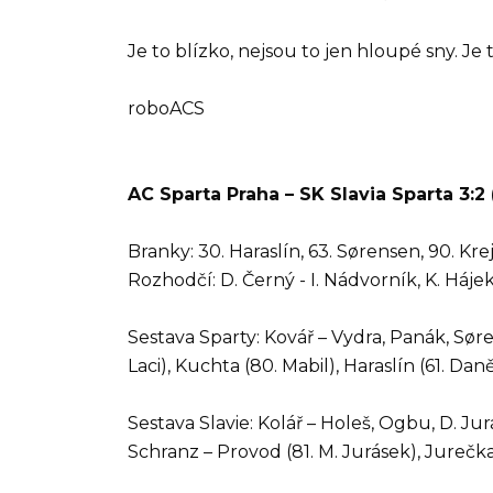
Je to blízko, nejsou to jen hloupé sny. Je 
roboACS
AC Sparta Praha – SK Slavia Sparta 3:2 (
Branky: 30. Haraslín, 63. Sørensen, 90. Krejč
Rozhodčí: D. Černý - I. Nádvorník, K. Hájek
Sestava Sparty: Kovář – Vydra, Panák, Søre
Laci), Kuchta (80. Mabil), Haraslín (61. Daně
Sestava Slavie: Kolář – Holeš, Ogbu, D. Jurá
Schranz – Provod (81. M. Jurásek), Jurečka