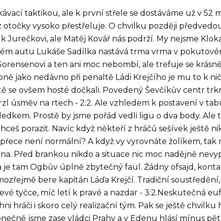
vací taktikou, ale k první střele se dostáváme už v 52 
otočky vysoko přestřeluje. O chvilku později předvedo
k Jurečkovi, ale Matěj Kovář nás podrží. My nejsme Klok
hém autu Lukáše Sadílka nastává trma vrma v pokutov
 Sorensenovi a ten ani moc nebombí, ale trefuje se krásn
bně jako nedávno při penaltě Ládi Krejčího je mu to k nič
utě se ovšem hosté dočkali. Povedený Ševčíkův centr tr
l úsměv na rtech - 2:2. Ale vzhledem k postavení v tab
edkem. Prostě by jsme pořád vedli ligu o dva body. Ale 
hceš porazit. Navíc když někteří z hráčů sešívek ještě n
e přece není normální? A když vy vyrovnáte žolíkem, tak 
pna. Před brankou nikdo a situace nic moc nadějně nevy
 a je tam Ogbův úplně zbytečný faul. Žádny ofsajd, konta
amozřejmě bere kapitán Láďa Krejčí. Tradiční soustředění,
evé tyčce, míč letí k pravé a nazdar - 3:2.Neskutečná euf
 hráči i skoro celý realizační tým. Pak se ještě chvilku h
onečně jsme zase vládci Prahy a v Edenu hlásí mínus pět