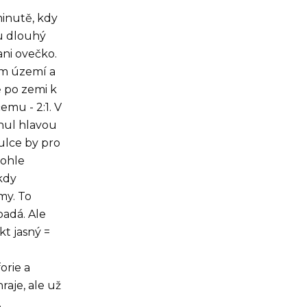
minutě, kdy
u dlouhý
ani ovečko.
ém území a
ě po zemi k
emu - 2:1. V
knul hlavou
ulce by pro
tohle
ikdy
my. To
padá. Ale
kt jasný =
orie a
raje, ale už
.