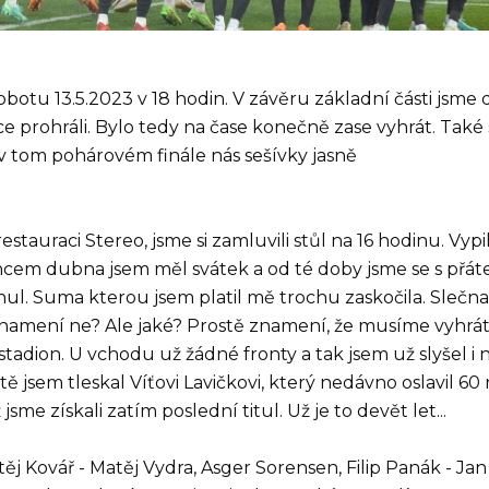
obotu 13.5.2023 v 18 hodin. V závěru základní části jsme
e prohráli. Bylo tedy na čase konečně zase vyhrát. Také 
 v tom pohárovém finále nás sešívky jasně
stauraci Stereo, jsme si zamluvili stůl na 16 hodinu. Vypil
oncem dubna jsem měl svátek a od té doby jsme se s přátel
knul. Suma kterou jsem platil mě trochu zaskočila. Sleč
znamení ne? Ale jaké? Prostě znamení, že musíme vyhrát
 stadion. U vchodu už žádné fronty a tak jsem už slyšel 
ě jsem tleskal Víťovi Lavičkovi, který nedávno oslavil 60
sme získali zatím poslední titul. Už je to devět let...
 Kovář - Matěj Vydra, Asger Sorensen, Filip Panák - Jan