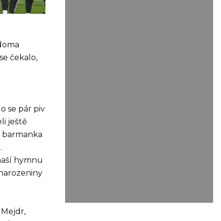
 doma
se čekalo,
o se pár piv
i ještě
na barmanka
.
i naší hymnu
 narozeniny
 Mejdr,