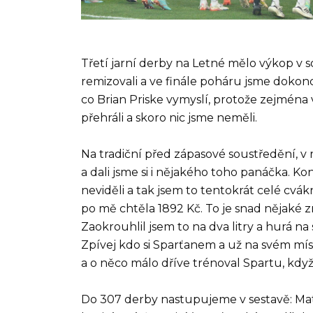
Třetí jarní derby na Letné mělo výkop v s
remizovali a ve finále poháru jsme dokonc
co Brian Priske vymyslí, protože zejména
přehráli a skoro nic jsme neměli.
Na tradiční před zápasové soustředění, v re
a dali jsme si i nějakého toho panáčka. K
neviděli a tak jsem to tentokrát celé cvá
po mě chtěla 1892 Kč. To je snad nějaké 
Zaokrouhlil jsem to na dva litry a hurá na
Zpívej kdo si Sparťanem a už na svém míst
a o něco málo dříve trénoval Spartu, když j
Do 307 derby nastupujeme v sestavě: Matěj