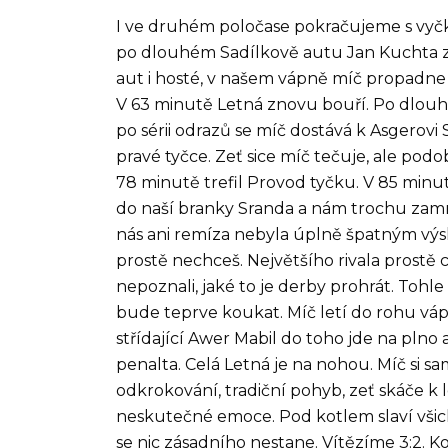
I ve druhém poločase pokračujeme s vyčká
po dlouhém Sadílkově autu Jan Kuchta z 
aut i hosté, v našem vápně míč propadne 
V 63 minutě Letná znovu bouří. Po dlou
po sérii odrazů se míč dostává k Asgerovi
pravé tyčce. Zeť sice míč tečuje, ale podo
78 minutě trefil Provod tyčku. V 85 min
do naší branky Sranda a nám trochu zamrz
nás ani remíza nebyla úplně špatným výsl
prostě nechceš. Největšího rivala prostě c
nepoznali, jaké to je derby prohrát. Tohl
bude teprve koukat. Míč letí do rohu vá
střídající Awer Mabil do toho jde na plno
penalta. Celá Letná je na nohou. Míč si s
odkrokování, tradiční pohyb, zeť skáče k l
neskutečné emoce. Pod kotlem slaví všichni
se nic zásadního nestane. Vítězíme 3:2. K