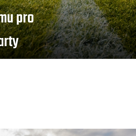
mu pro
arty