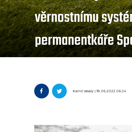
věrnostnímu systé
permanentkáře Sp
Kamil Veselý | 18.06.2022 06:24