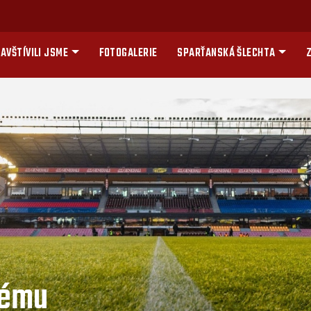
AVŠTÍVILI JSME
FOTOGALERIE
SPARŤANSKÁ ŠLECHTA
Z
vému