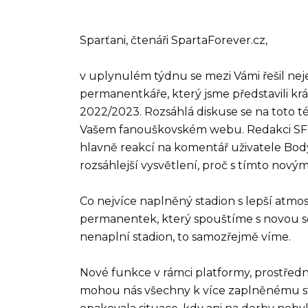
Sparťani, čtenáři SpartaForever.cz,
v uplynulém týdnu se mezi Vámi řešil nej
permanentkáře, který jsme představili k
2022/2023. Rozsáhlá diskuse se na toto té
Vašem fanouškovském webu. Redakci SF pr
hlavně reakcí na komentář uživatele Body
rozsáhlejší vysvětlení, proč s tímto nov
Co nejvíce naplněný stadion s lepší atmos
permanentek, který spouštíme s novou s
nenaplní stadion, to samozřejmě víme.
Nové funkce v rámci platformy, prostředn
mohou nás všechny k více zaplněnému st