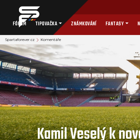
FÓRUM
TIPOVAČKA
ZNÁMKOVÁNÍ
FANTASY
N
Spartaforever.cz
Komentáře
Kamil Veselý k no