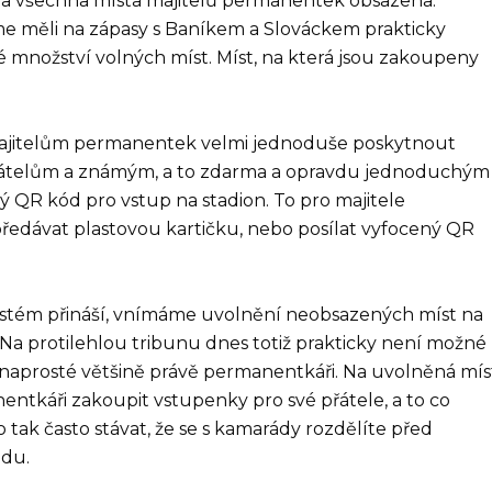
yla všechna místa majitelů permanentek obsazena.
me měli na zápasy s Baníkem a Slováckem prakticky
é množství volných míst. Míst, na která jsou zakoupeny
 majitelům permanentek velmi jednoduše poskytnout
átelům a známým, a to zdarma a opravdu jednoduchým
 QR kód pro vstup na stadion. To pro majitele
edávat plastovou kartičku, nebo posílat vyfocený QR
ystém přináší, vnímáme uvolnění neobsazených míst na
a protilehlou tribunu dnes totiž prakticky není možné
 naprosté většině právě permanentkáři. Na uvolněná mís
ntkáři zakoupit vstupenky pro své přátele, a to co
tak často stávat, že se s kamarády rozdělíte před
odu.