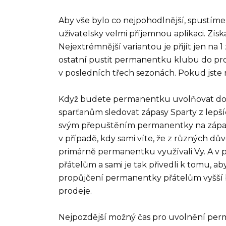
Aby vše bylo co nejpohodlnější, spustím
uživatelsky velmi příjemnou aplikaci. Zí
Nejextrémnější variantou je přijít jen na
ostatní pustit permanentku klubu do prode
v posledních třech sezonách. Pokud jste 
Když budete permanentku uvolňovat do 
sparťanům sledovat zápasy Sparty z lepší
svým přepuštěním permanentky na zápas př
v případě, kdy sami víte, že z různých dů
primárně permanentku využívali Vy. A v př
přátelům a sami je tak přivedli k tomu, ab
propůjčení permanentky přátelům vyšší 
prodeje.
Nejpozdější možný čas pro uvolnění per