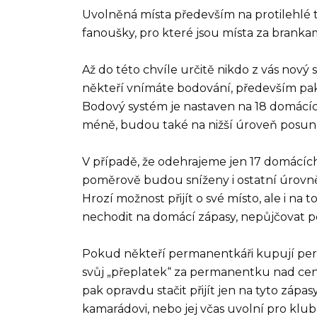
Uvolněná místa především na protilehlé 
fanoušky, pro které jsou místa za brankam
Až do této chvíle určitě nikdo z vás nov
někteří vnímáte bodování, především pak 
Bodový systém je nastaven na 18 domácíc
méně, budou také na nižší úroveň posunu
V případě, že odehrajeme jen 17 domácíc
poměrově budou sníženy i ostatní úrovně.
Hrozí možnost přijít o své místo, ale i na t
nechodit na domácí zápasy, nepůjčovat 
Pokud někteří permanentkáři kupují pe
svůj „přeplatek“ za permanentku nad ce
pak opravdu stačit přijít jen na tyto záp
kamarádovi, nebo jej včas uvolní pro klub