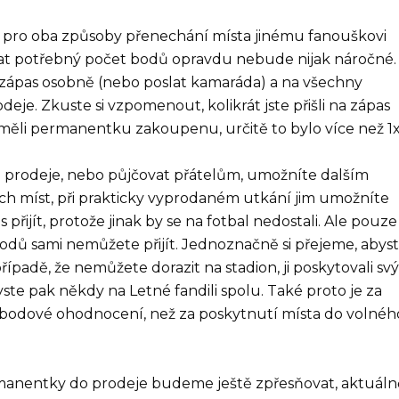
e pro oba způsoby přenechání místa jinému fanouškovi
skat potřebný počet bodů opravdu nebude nijak náročné.
 1 zápas osobně (nebo poslat kamaráda) a na všechny
je. Zkuste si vzpomenout, kolikrát jste přišli na zápas
měli permanentku zakoupenu, určitě to bylo více než 1x
prodeje, nebo půjčovat přátelům, umožníte dalším
ch míst, při prakticky vyprodaném utkání jim umožníte
ijít, protože jinak by se na fotbal nedostali. Ale pouze
vodů sami nemůžete přijít. Jednoznačně si přejeme, abys
ípadě, že nemůžete dorazit na stadion, ji poskytovali s
yste pak někdy na Letné fandili spolu. Také proto je za
bodové ohodnocení, než za poskytnutí místa do volnéh
manentky do prodeje budeme ještě zpřesňovat, aktuáln