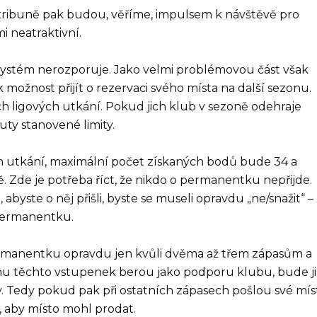
tribuně pak budou, věříme, impulsem k návštěvě pro
i neatraktivní.
ý systém nerozporuje. Jako velmi problémovou část však
možnost přijít o rezervaci svého místa na další sezonu.
h ligových utkání. Pokud jich klub v sezoně odehraje
ty stanovené limity.
h utkání, maximální počet získaných bodů bude 34 a
 Zde je potřeba říct, že nikdo o permanentku nepřijde.
o, abyste o něj přišli, byste se museli opravdu „ne/snažit“ –
permanentku.
rmanentku opravdu jen kvůli dvěma až třem zápasům a
nu těchto vstupenek berou jako podporu klubu, bude j
asy. Tedy pokud pak při ostatních zápasech pošlou své mís
, aby místo mohl prodat.