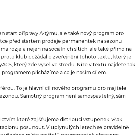
en start přípravy A-týmu, ale také nový program pro
rátce před startem prodeje permanentek na sezonu
ma rozjela nejen na sociálních sítích, ale také přímo na
oto klub požádal o zveřejnění tohoto textu, který je
ACS, který zde vyšel ve středu. Níže v textu najdete ta
ým programem přicházíme a co je naším cílem.
férou. To je hlavní cíl nového programu pro majitele
ezonou. Samotný program není samospasitelný, sám
ictvím které zajišťujeme distribuci vstupenek, však
adionu posunout. V uplynulých letech se pravidelně