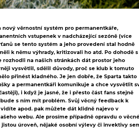
a nový věrnostní systém pro permanentkáře,
anentních vstupenek v nadcházející sezóně (více
arťanů se tento systém a jeho provedení stal hodně
měli k němu výhrady, kritizovali ho atd. Po dohodě s
ozhodli na našich stránkách dát prostor jeho
ěji vysvětlil, sdělil důvody, proč se klub k tomuto
mělo přinést kladného. Je jen dobře, že Sparta takto
šky a permanentkáři komunikuje a chce vysvětlit s
astěji), i když je jasné, že i přesto část fans stejně
bude s ním mít problém. Svůj věcný feedback k
 vidíte apod. pak můžete dát klidně najevo v
našeho webu. Ale prosíme případně opravdu o věcn
jistou úroveň, nějaké osobní výlevy či invektivy se