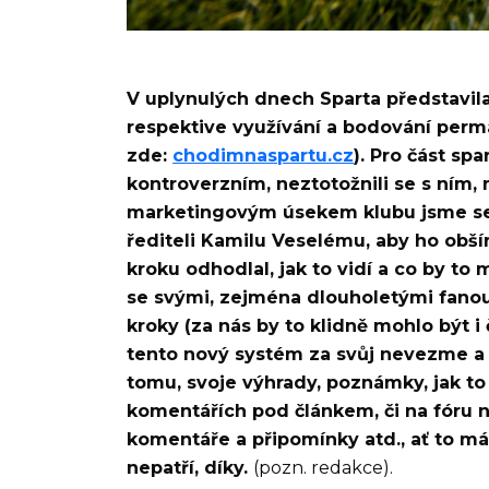
V uplynulých dnech Sparta představil
respektive využívání a bodování perm
zde:
chodimnaspartu.cz
). Pro část sp
kontroverzním, neztotožnili se s ním, 
marketingovým úsekem klubu jsme se r
řediteli Kamilu Veselému, aby ho obšírn
kroku odhodlal, jak to vidí a co by to 
se svými, zejména dlouholetými fanou
kroky (za nás by to klidně mohlo být i č
tento nový systém za svůj nevezme a 
tomu, svoje výhrady, poznámky, jak to
komentářích pod článkem, či na fóru 
komentáře a připomínky atd., ať to má 
nepatří, díky.
(pozn. redakce).