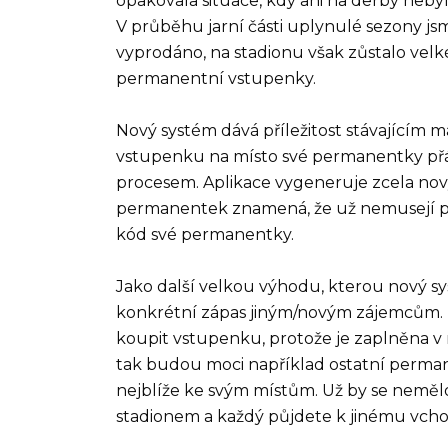
opakovala situace, kdy ani na derby neb
V průběhu jarní části uplynulé sezony js
vyprodáno, na stadionu však zůstalo velk
permanentní vstupenky.
Nový systém dává příležitost stávajícím
vstupenku na místo své permanentky př
procesem. Aplikace vygeneruje zcela nový
permanentek znamená, že už nemusejí př
kód své permanentky.
Jako další velkou výhodu, kterou nový s
konkrétní zápas jiným/novým zájemcům. N
koupit vstupenku, protože je zaplněna v
tak budou moci například ostatní permane
nejblíže ke svým místům. Už by se nemělo 
stadionem a každý půjdete k jinému vch