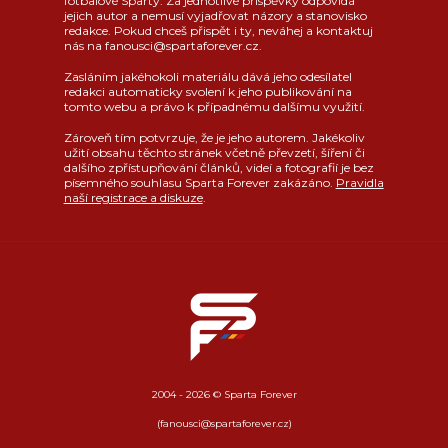
fotbalové Sparty. Za jednotlivé příspěvky odpovídá
jejich autor a nemusí vyjadřovat názory a stanovisko
redakce. Pokud chceš přispět i ty, neváhej a kontaktuj
nás na fanousci@spartaforever.cz.
Zasláním jakéhokoli materiálu dává jeho odesílatel
redakci automaticky svolení k jeho publikování na
tomto webu a právo k případnému dalšímu využití.
Zároveň tím potvrzuje, že je jeho autorem. Jakékoliv
užití obsahu těchto stránek včetně převzetí, šíření či
dalšího zpřístupňování článků, videí a fotografií je bez
písemného souhlasu Sparta Forever zakázáno.
Pravidla
naší registrace a diskuze
.
2004 - 2026 © Sparta Forever
(fanousci@spartaforever.cz)