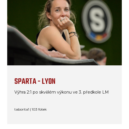
SPARTA - LYON
Výhra 2:1 po skvělém výkonu ve 3. předkole LM
taborita1 | 103 fotek