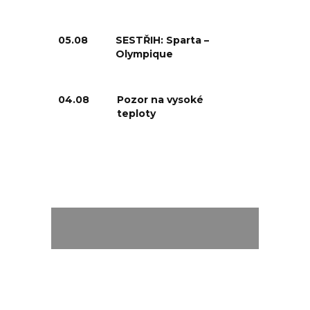
05.08
SESTŘIH: Sparta –
Olympique
04.08
Pozor na vysoké
teploty