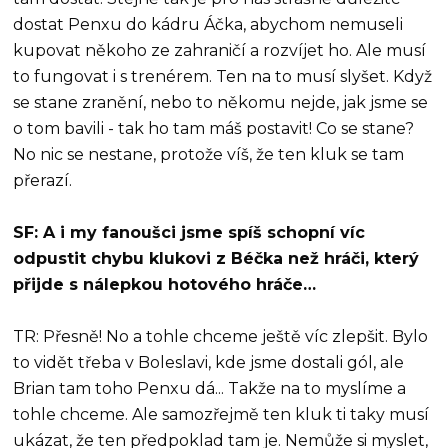
dostat Penxu do kádru Áčka, abychom nemuseli
kupovat někoho ze zahraničí a rozvíjet ho. Ale musí
to fungovat i s trenérem. Ten na to musí slyšet. Když
se stane zranění, nebo to někomu nejde, jak jsme se
o tom bavili - tak ho tam máš postavit! Co se stane?
No nic se nestane, protože víš, že ten kluk se tam
přerazí.
SF: A i my fanoušci jsme spíš schopní víc
odpustit chybu klukovi z Béčka než hráči, který
přijde s nálepkou hotového hráče…
TR: Přesně! No a tohle chceme ještě víc zlepšit. Bylo
to vidět třeba v Boleslavi, kde jsme dostali gól, ale
Brian tam toho Penxu dá... Takže na to myslíme a
tohle chceme. Ale samozřejmě ten kluk ti taky musí
ukázat, že ten předpoklad tam je. Nemůže si myslet,