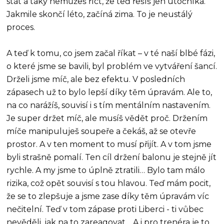
stát a taky nemůžeš říct, že teď řešíš jen útočníka.
Jakmile skončí léto, začíná zima. To je neustálý
proces.
A teď k tomu, co jsem začal říkat – v té naší blbé fázi,
o které jsme se bavili, byl problém ve vytváření šancí.
Drželi jsme míč, ale bez efektu. V posledních
zápasech už to bylo lepší díky těm úpravám. Ale to,
na co narážíš, souvisí i s tím mentálním nastavením.
Je super držet míč, ale musíš vědět proč. Držením
míče manipuluješ soupeře a čekáš, až se otevře
prostor. A v ten moment to musí přijít. A v tom jsme
byli strašně pomalí. Ten cíl držení balonu je stejně jít
rychle. A my jsme to úplně ztratili… Bylo tam málo
rizika, což opět souvisí s tou hlavou. Teď mám pocit,
že se to zlepšuje a jsme zase díky těm úpravám víc
nečitelní. Teď v tom zápase proti Liberci - ti vůbec
nevěděli, jak na to zareagovat… A i pro trenéra je to