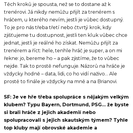
Těch kroků je spousta, než se to dostane až k
trenérovi. Já nikdy nemůžu přijít za trenérem s
hráčem, u kterého nevím, jestli je vůbec dostupný.
To je pro nás třeba třetí nebo čtvrtý krok, kdy
zjišťujeme tu dostupnost, jestli ten kluk vůbec chce
jednat, jestli je reálné ho získat. Nemůžu přijít za
trenérem a říct: hele, tenhle hráč je super, a on mi
řekne: jo, bereme ho – a pak zjistíme, že to vůbec
nejde. Tak to prostě nefunguje. Názorů na hráče je
vždycky hodně – data, lidi, co ho vidí naživo… Ale
prostě to finále je vždycky na mně a na Brianovi.
SF: Je ve hře třeba spolupráce s nějakým velkým
klubem? Typu Bayern, Dortmund, PSG… že byste
si brali hráče z jejich akademií nebo
spolupracovali s jejich skautským týmem? Tyhle
top kluby mají obrovské akademie a