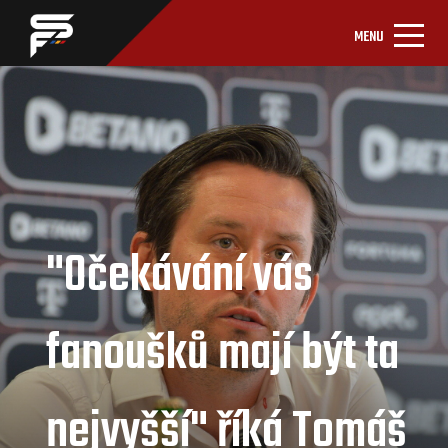
MENU
"Očekávání vás
fanoušků mají být ta
nejvyšší" říká Tomáš