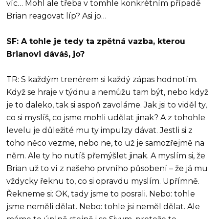
víc… Mohl ale třeba v tomhle konkrétním případě
Brian reagovat líp? Asi jo…
SF: A tohle je tedy ta zpětná vazba, kterou
Brianovi dáváš, jo?
TR: S každým trenérem si každý zápas hodnotím.
Když se hraje v týdnu a nemůžu tam být, nebo když
je to daleko, tak si aspoň zavoláme. Jak jsi to viděl ty,
co si myslíš, co jsme mohli udělat jinak? A z tohohle
levelu je důležité mu ty impulzy dávat. Jestli si z
toho něco vezme, nebo ne, to už je samozřejmě na
něm. Ale ty ho nutíš přemýšlet jinak. A myslím si, že
Brian už to ví z našeho prvního působení – že já mu
vždycky řeknu to, co si opravdu myslím. Upřímně.
Řekneme si: OK, tady jsme to posrali. Nebo: tohle
jsme neměli dělat. Nebo: tohle jsi neměl dělat. Ale