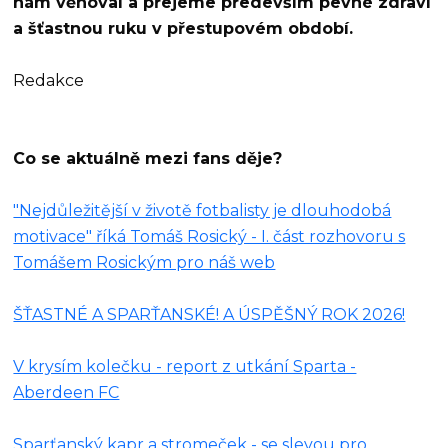
nám věnoval a přejeme především pevné zdraví
a šťastnou ruku v přestupovém období.
Redakce
Co se aktuálně mezi fans děje?
"Nejdůležitější v životě fotbalisty je dlouhodobá
motivace" říká Tomáš Rosický - I. část rozhovoru s
Tomášem Rosickým pro náš web
ŠŤASTNÉ A SPARŤANSKÉ! A ÚSPĚŠNÝ ROK 2026!
V krysím kolečku - report z utkání Sparta -
Aberdeen FC
Sparťanský kapr a stromeček - se slevou pro