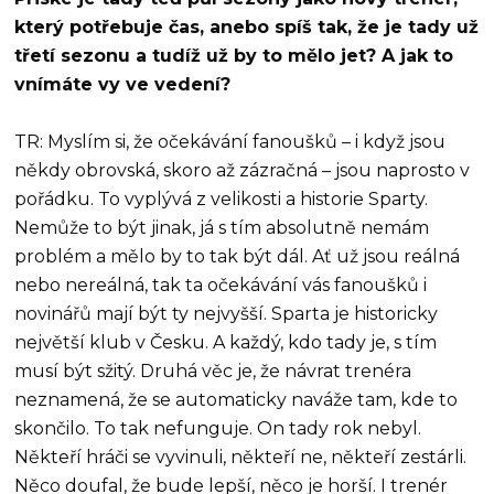
který potřebuje čas, anebo spíš tak, že je tady už
třetí sezonu a tudíž už by to mělo jet? A jak to
vnímáte vy ve vedení?
TR: Myslím si, že očekávání fanoušků – i když jsou
někdy obrovská, skoro až zázračná – jsou naprosto v
pořádku. To vyplývá z velikosti a historie Sparty.
Nemůže to být jinak, já s tím absolutně nemám
problém a mělo by to tak být dál. Ať už jsou reálná
nebo nereálná, tak ta očekávání vás fanoušků i
novinářů mají být ty nejvyšší. Sparta je historicky
největší klub v Česku. A každý, kdo tady je, s tím
musí být sžitý. Druhá věc je, že návrat trenéra
neznamená, že se automaticky naváže tam, kde to
skončilo. To tak nefunguje. On tady rok nebyl.
Někteří hráči se vyvinuli, někteří ne, někteří zestárli.
Něco doufal, že bude lepší, něco je horší. I trenér