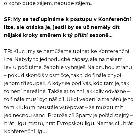
o koho bude zájem, nebude zájem…
SF: My se teď upínáme k postupu v Konferenční
lize, ale otázka je, jestli by se už neměly dít
nějaké kroky směrem k tý příští sezoně…
TR: Kluci, my se nemůžeme upínat ke Konferenční
lize. Nebyly to jednoduché zápasy, ale na našem
levlu počítáme, že tohle vyhraješ. Na druhou stranu
– pokud skončíš v osmičce, tak ti do finále chybí
jenom tři soupeři. A když se podíváš, kdo tam je, tak
to není nereálné. Takže ať to zní jakkoliv odvážně –
to finále musí být náš cíl. Úkol vedení a trenérů je to
těm klukům neustále vštěpovat – že můžou mít
jedinečnou šanci. Protože cíl Sparty je pořád stejný –
hrát Ligu mistrů, hrát Evropskou ligu. Nemáš cíl, hrát
Konferenční ligu.