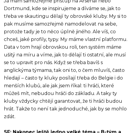
Já mám samozřejmě přístup na Arsenal nebo
Dortmund, kde se inspirujeme a díváme se, jak to
třeba ve skautingu dělají ty obrovské kluby. My si to
pak musíme samozřejmě namodelovat na sebe,
protože tady je to něco úplně jiného. Ale víš, co
chceš, jaké profily, typy. My máme vlastní platformu.
Data v tom hrají obrovskou roli, ten systém máme
ušitý na míru a víme, jak to dělají ti ostatní, ale musí
se to upravit pro nás. Když se třeba bavíš s
anglickýma týmama, tak oni to, o čem mluvíš, často
hledají – často ty kluky posílají třeba do Belgie i do
menších klubů, ale jak jsem říkal: ti hráči, které
můžeš mít, nebudou hráči do základu. A taky ty
kluby vždycky chtějí garantovat, že ti hráči budou
hrát. Takže to není tak jednoduché, jak by se mohlo
zdát.
SF: Nakonec ještě jedno velké téma – B-tým a