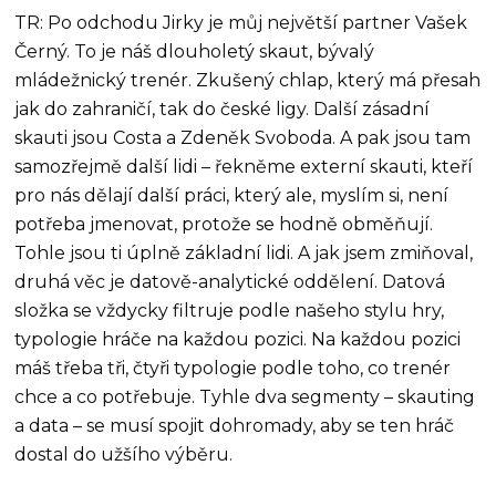
TR: Po odchodu Jirky je můj největší partner Vašek
Černý. To je náš dlouholetý skaut, bývalý
mládežnický trenér. Zkušený chlap, který má přesah
jak do zahraničí, tak do české ligy. Další zásadní
skauti jsou Costa a Zdeněk Svoboda. A pak jsou tam
samozřejmě další lidi – řekněme externí skauti, kteří
pro nás dělají další práci, který ale, myslím si, není
potřeba jmenovat, protože se hodně obměňují.
Tohle jsou ti úplně základní lidi. A jak jsem zmiňoval,
druhá věc je datově-analytické oddělení. Datová
složka se vždycky filtruje podle našeho stylu hry,
typologie hráče na každou pozici. Na každou pozici
máš třeba tři, čtyři typologie podle toho, co trenér
chce a co potřebuje. Tyhle dva segmenty – skauting
a data – se musí spojit dohromady, aby se ten hráč
dostal do užšího výběru.