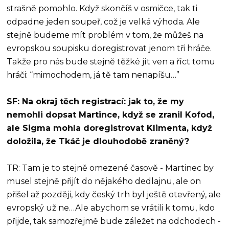
strašně pomohlo. Když skončíš v osmičce, tak ti
odpadne jeden soupeř, což je velká výhoda. Ale
stejně budeme mít problém v tom, že můžeš na
evropskou soupisku doregistrovat jenom tři hráče.
Takže pro nás bude stejně těžké jít ven a říct tomu
hráči: “mimochodem, já tě tam nenapíšu…”
SF: Na okraj těch registrací: jak to, že my
nemohli dopsat Martince, když se zranil Kofod,
ale Sigma mohla doregistrovat Klimenta, když
doložila, že Tkáč je dlouhodobě zraněný?
TR: Tam je to stejně omezené časově - Martinec by
musel stejně přijít do nějakého dedlajnu, ale on
přišel až později, kdy český trh byl ještě otevřený, ale
evropský už ne…Ale abychom se vrátili k tomu, kdo
přijde, tak samozřejmě bude záležet na odchodech -