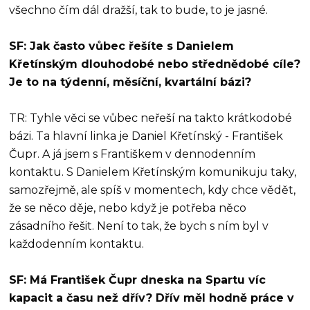
všechno čím dál dražší, tak to bude, to je jasné.
SF: Jak často vůbec řešíte s Danielem
Křetínským dlouhodobé nebo střednědobé cíle?
Je to na týdenní, měsíční, kvartální bázi?
TR: Tyhle věci se vůbec neřeší na takto krátkodobé
bázi. Ta hlavní linka je Daniel Křetínský - František
Čupr. A já jsem s Františkem v dennodenním
kontaktu. S Danielem Křetínským komunikuju taky,
samozřejmě, ale spíš v momentech, kdy chce vědět,
že se něco děje, nebo když je potřeba něco
zásadního řešit. Není to tak, že bych s ním byl v
každodenním kontaktu.
SF: Má František Čupr dneska na Spartu víc
kapacit a času než dřív? Dřív měl hodně práce v