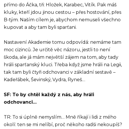
přímo do Áčka, tři: Hložek, Karabec, Vitík. Pak máš
kluky, kteří jdou jinou cestou – přes hostování, přes
B-tým. Naším cílem je, abychom nemuseli všechno
kupovat a aby tam byli sparťani.
Nastavení Akademie tomu odpovídá: nemáme tam
moc cizinců. Je určitě věc názoru, jestli to není
škoda, ale já mám největší zájem na tom, aby tady
hráli sparťanský kluci. Třeba když jsme hráli na Legii,
tak tam byli čtyři odchovanci v základní sestavě –
Kadeřábek, Ševinský, Vydra, Ryneš…
SF: To by chtěl každý z nás, aby hráli
odchovanci…
TR: To si úplně nemyslím… Mně říkají i lidi z mého
okolí: ten se mi nelíbí, proč někoho radši nekoupíš?