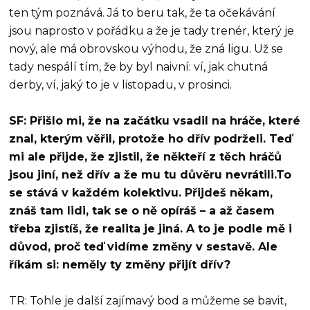
ten tým poznává. Já to beru tak, že ta očekávání
jsou naprosto v pořádku a že je tady trenér, který je
nový, ale má obrovskou výhodu, že zná ligu. Už se
tady nespálí tím, že by byl naivní: ví, jak chutná
derby, ví, jaký to je v listopadu, v prosinci.
SF: Přišlo mi, že na začátku vsadil na hráče, které
znal, kterým věřil, protože ho dřív podrželi. Teď
mi ale přijde, že zjistil, že někteří z těch hráčů
jsou jiní, než dřív a že mu tu důvěru nevrátili.To
se stává v každém kolektivu. Přijdeš někam,
znáš tam lidi, tak se o ně opíráš – a až časem
třeba zjistíš, že realita je jiná. A to je podle mě i
důvod, proč teď vidíme změny v sestavě. Ale
říkám si: neměly ty změny přijít dřív?
TR: Tohle je další zajímavý bod a můžeme se bavit,