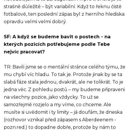
strašně důležité – být variabilní. Když to řeknu čistě
fotbalově, ten poslední zápas byl z herního hlediska
opravdu velmi velmi dobrý.
SF: A když se budeme bavit o postech - na
kterých pozicích potřebujeme podle Tebe
nejvíc pracovat?
TR: Bavili jsme se o mentální stránce celého týmu, že
mu chybí víc hladu. To tak je. Protože jinak by se ta
slabá fáze stala jednou, dvakrát, ale ne tolikrát. To je
jedna věc. Z pohledu postů – my budeme připraveni
na všechny pozice, jako vždycky. To už se
samozřejmě rozjelo a my víme, co chceme. Ale
musíte si uvědomit i ty limity – já doufám, že dneska
(rozhovor vznikal před zápasem s Aberdeenem -
pozn.red.) to dopadne dobře, protože by nám to