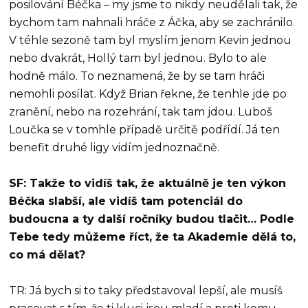
posilování Béčka – my jsme to nikdy neudělali tak, že
bychom tam nahnali hráče z Áčka, aby se zachránilo.
V téhle sezoně tam byl myslím jenom Kevin jednou
nebo dvakrát, Hollý tam byl jednou. Bylo to ale
hodně málo. To neznamená, že by se tam hráči
nemohli posílat. Když Brian řekne, že tenhle jde po
zranění, nebo na rozehrání, tak tam jdou. Luboš
Loučka se v tomhle případě určitě podřídí. Já ten
benefit druhé ligy vidím jednoznačně.
SF: Takže to vidíš tak, že aktuálně je ten výkon
Béčka slabší, ale vidíš tam potenciál do
budoucna a ty další ročníky budou tlačit… Podle
Tebe tedy můžeme říct, že ta Akademie dělá to,
co má dělat?
TR: Já bych si to taky představoval lepší, ale musíš