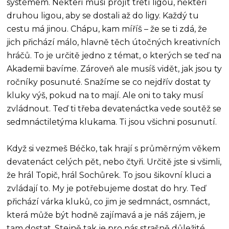
systémem. Někteří musí projít třetí ligou, někteří
druhou ligou, aby se dostali až do ligy. Každý tu
cestu má jinou. Chápu, kam míříš – že se ti zdá, že
jich přichází málo, hlavně těch útočných kreativních
hráčů. To je určitě jedno z témat, o kterých se teď na
Akademii bavíme. Zároveň ale musíš vidět, jak jsou ty
ročníky posunuté. Snažíme se co nejdřív dostat ty
kluky výš, pokud na to mají. Ale oni to taky musí
zvládnout. Teď ti třeba devatenáctka vede soutěž se
sedmnáctiletýma klukama. Ti jsou všichni posunutí.
Když si vezmeš Béčko, tak hrají s průměrným věkem
devatenáct celých pět, nebo čtyři. Určitě jste si všimli,
že hrál Topič, hrál Sochůrek. To jsou šikovní kluci a
zvládají to. My je potřebujeme dostat do hry. Teď
přichází várka kluků, co jim je sedmnáct, osmnáct,
která může být hodně zajímavá a je náš zájem, je
tam dostat. Stejně tak je pro nás strašně důležité