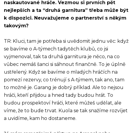
naskautované hráče. Vezmou si prvních pět
nejlepších a ta “druhá garnitura” třeba může být
k dispozici. Neuvažujeme o partnerství s někým
takovým?
TR: Kluci, tam je potřeba si uvědomit jednu věc: když
se bavíme o A-týmech tadytěch klubů, co jsi
vyjmenoval, tak ta druhá garnitura je něco, na co
vůbec nemáš šanci si sáhnout finančně. To je úplně
ustřelený. Když se bavíme o mladých hráčích na
pomezí rezervy, co trénují s A-týmem, tak ano, tam
to možné je. Garang je dobrý příklad. Ale to nejsou
hráči, kteří přijdou a hned tady budou hrát. To
budou prospektoví hráči, které můžeš udělat, ale
víme, že to bude trvat. Kuola se tak snažíme rozvíjet
a uvidíme, kam ho dostaneme.