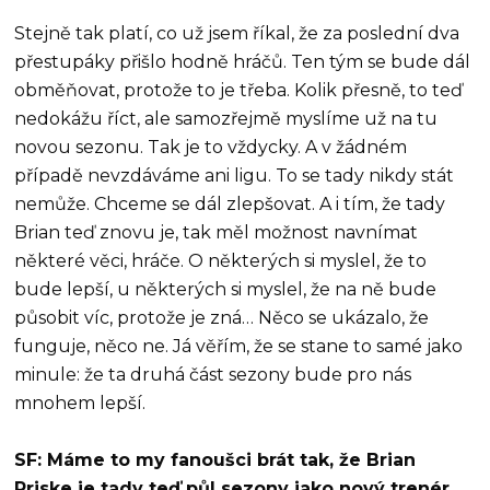
Stejně tak platí, co už jsem říkal, že za poslední dva
přestupáky přišlo hodně hráčů. Ten tým se bude dál
obměňovat, protože to je třeba. Kolik přesně, to teď
nedokážu říct, ale samozřejmě myslíme už na tu
novou sezonu. Tak je to vždycky. A v žádném
případě nevzdáváme ani ligu. To se tady nikdy stát
nemůže. Chceme se dál zlepšovat. A i tím, že tady
Brian teď znovu je, tak měl možnost navnímat
některé věci, hráče. O některých si myslel, že to
bude lepší, u některých si myslel, že na ně bude
působit víc, protože je zná… Něco se ukázalo, že
funguje, něco ne. Já věřím, že se stane to samé jako
minule: že ta druhá část sezony bude pro nás
mnohem lepší.
SF: Máme to my fanoušci brát tak, že Brian
Priske je tady teď půl sezony jako nový trenér,