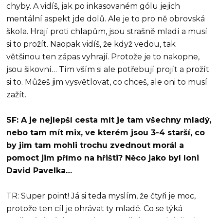
chyby. A vidíš, jak po inkasovaném gólu jejich
mentální aspekt jde dolů. Ale je to pro ně obrovská
škola. Hrají proti chlapům, jsou strašně mladí a musí
si to prožít. Naopak vidíš, že když vedou, tak
většinou ten zápas vyhrají. Protože je to nakopne,
jsou šikovní… Tím vším si ale potřebují projít a prožít
si to. Můžeš jim vysvětlovat, co chceš, ale oni to musí
zažít.
SF: A je nejlepší cesta mít je tam všechny mladý,
nebo tam mít mix, ve kterém jsou 3-4 starší, co
by jim tam mohli trochu zvednout morál a
pomoct jim přímo na hřišti? Něco jako byl loni
David Pavelka…
TR: Super point! Já si teda myslím, že čtyři je moc,
protože ten cíl je ohrávat ty mladé. Co se týká