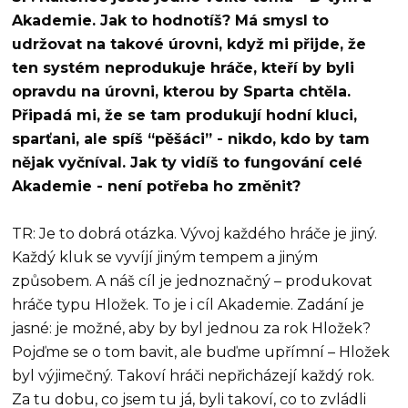
Akademie. Jak to hodnotíš? Má smysl to
udržovat na takové úrovni, když mi přijde, že
ten systém neprodukuje hráče, kteří by byli
opravdu na úrovni, kterou by Sparta chtěla.
Připadá mi, že se tam produkují hodní kluci,
sparťani, ale spíš “pěšáci” - nikdo, kdo by tam
nějak vyčníval. Jak ty vidíš to fungování celé
Akademie - není potřeba ho změnit?
TR: Je to dobrá otázka. Vývoj každého hráče je jiný.
Každý kluk se vyvíjí jiným tempem a jiným
způsobem. A náš cíl je jednoznačný – produkovat
hráče typu Hložek. To je i cíl Akademie. Zadání je
jasné: je možné, aby by byl jednou za rok Hložek?
Pojďme se o tom bavit, ale buďme upřímní – Hložek
byl výjimečný. Takoví hráči nepřicházejí každý rok.
Za tu dobu, co jsem tu já, byli takoví, co to zvládli