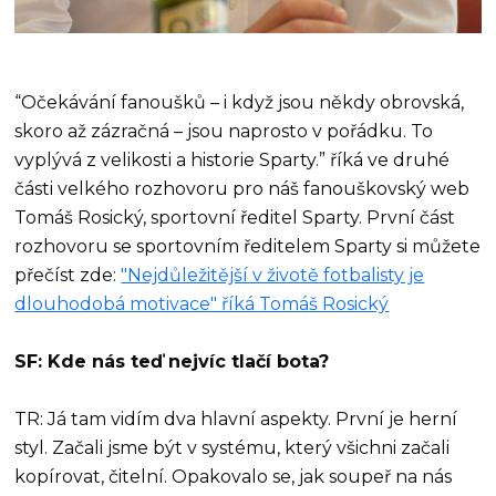
“Očekávání fanoušků – i když jsou někdy obrovská,
skoro až zázračná – jsou naprosto v pořádku. To
vyplývá z velikosti a historie Sparty.” říká ve druhé
části velkého rozhovoru pro náš fanouškovský web
Tomáš Rosický, sportovní ředitel Sparty. První část
rozhovoru se sportovním ředitelem Sparty si můžete
přečíst zde:
"Nejdůležitější v životě fotbalisty je
dlouhodobá motivace" říká Tomáš Rosický
SF: Kde nás teď nejvíc tlačí bota?
TR: Já tam vidím dva hlavní aspekty. První je herní
styl. Začali jsme být v systému, který všichni začali
kopírovat, čitelní. Opakovalo se, jak soupeř na nás