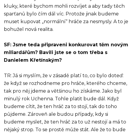
kluky, které bychom mohli rozvíjet a aby tady těch
sparťanů bylo čím dál víc. Protože jinak budeme
muset kupovat „normální“ hráče za nesmysly. A to je
bohužel nová realita.
SF: Jsme teda připraveni konkurovat těm novým
miliardářům? Bavili jste se o tom třeba s
Danielem Křetínským?
TR: Já si myslím, že v zásadě platí to, co bylo doteď:
že když se rozhodneme pro hráče, kterého chceme,
tak pro něj jdeme a většinou ho získáme. Jako byl
minulý rok Uchenna. Tohle platit bude dál. Když
budeme cítit, že ten hráč za to stojí, tak do toho
půjdeme. Zároveň ale budou případy, kdy si
budeme myslet, že ten hráč za to už nestojí a má to
nějaký strop. To se prostě může stát. Ale že to bude