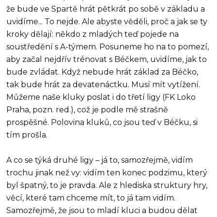
že bude ve Spartě hrát pětkrát po sobě v základu a
uvidíme... To nejde. Ale abyste věděli, proč a jak se ty
kroky dělají: někdo z mladých teď pojede na
soustředění s A-týmem. Posuneme ho na to pomezí,
aby začal nejdřív trénovat s Béčkem, uvidíme, jak to
bude zvládat. Když nebude hrát základ za Béčko,
tak bude hrát za devatenáctku. Musí mít vytížení.
Můžeme naše kluky poslat i do třetí ligy (FK Loko
Praha, pozn. red.), což je podle mě strašně
prospěšné. Polovina kluků, co jsou teď v Béčku, si
tím prošla.
A co se týká druhé ligy – já to, samozřejmě, vidím
trochu jinak než vy: vidím ten konec podzimu, který
byl špatný, to je pravda. Ale z hlediska struktury hry,
věcí, které tam chceme mít, to já tam vidím.
Samozřejmě, že jsou to mladí kluci a budou dělat