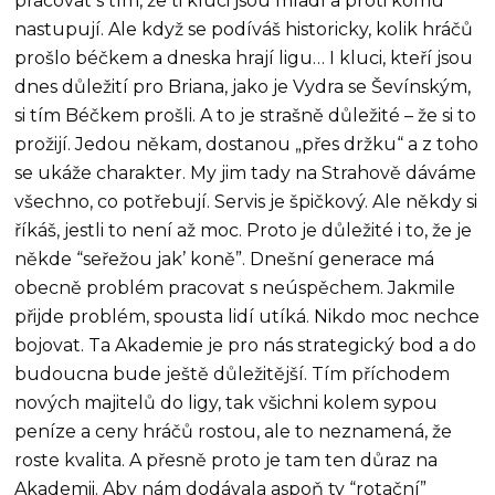
pracovat s tím, že ti kluci jsou mladí a proti komu
nastupují. Ale když se podíváš historicky, kolik hráčů
prošlo béčkem a dneska hrají ligu… I kluci, kteří jsou
dnes důležití pro Briana, jako je Vydra se Ševínským,
si tím Béčkem prošli. A to je strašně důležité – že si to
prožijí. Jedou někam, dostanou „přes držku“ a z toho
se ukáže charakter. My jim tady na Strahově dáváme
všechno, co potřebují. Servis je špičkový. Ale někdy si
říkáš, jestli to není až moc. Proto je důležité i to, že je
někde “seřežou jak’ koně”. Dnešní generace má
obecně problém pracovat s neúspěchem. Jakmile
přijde problém, spousta lidí utíká. Nikdo moc nechce
bojovat. Ta Akademie je pro nás strategický bod a do
budoucna bude ještě důležitější. Tím příchodem
nových majitelů do ligy, tak všichni kolem sypou
peníze a ceny hráčů rostou, ale to neznamená, že
roste kvalita. A přesně proto je tam ten důraz na
Akademii. Aby nám dodávala aspoň ty “rotační”