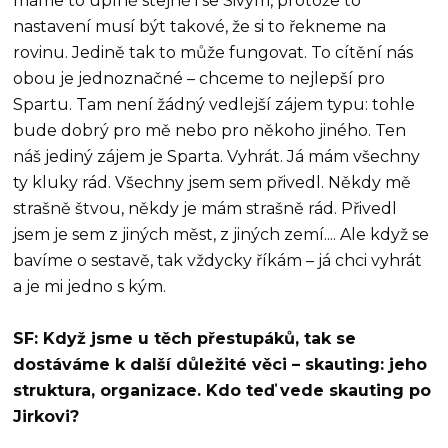
máme to úplně stejně i se Sivym, protože to
nastavení musí být takové, že si to řekneme na
rovinu. Jedině tak to může fungovat. To cítění nás
obou je jednoznačné – chceme to nejlepší pro
Spartu. Tam není žádný vedlejší zájem typu: tohle
bude dobrý pro mě nebo pro někoho jiného. Ten
náš jediný zájem je Sparta. Vyhrát. Já mám všechny
ty kluky rád. Všechny jsem sem přivedl. Někdy mě
strašně štvou, někdy je mám strašně rád. Přivedl
jsem je sem z jiných měst, z jiných zemí.... Ale když se
bavíme o sestavě, tak vždycky říkám – já chci vyhrát
a je mi jedno s kým.
SF: Když jsme u těch přestupáků, tak se
dostáváme k další důležité věci – skauting: jeho
struktura, organizace. Kdo teď vede skauting po
Jirkovi?