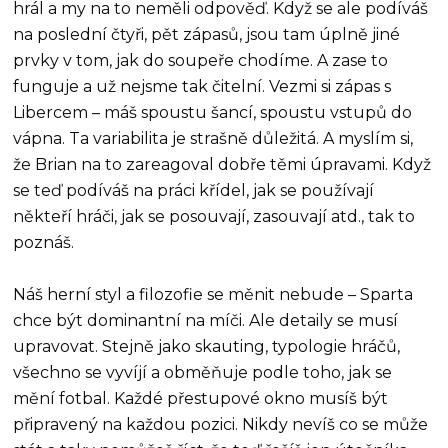
hrál a my na to neměli odpověď. Když se ale podíváš
na poslední čtyři, pět zápasů, jsou tam úplně jiné
prvky v tom, jak do soupeře chodíme. A zase to
funguje a už nejsme tak čitelní. Vezmi si zápas s
Libercem – máš spoustu šancí, spoustu vstupů do
vápna. Ta variabilita je strašně důležitá. A myslím si,
že Brian na to zareagoval dobře těmi úpravami. Když
se teď podíváš na práci křídel, jak se používají
někteří hráči, jak se posouvají, zasouvají atd., tak to
poznáš.
Náš herní styl a filozofie se měnit nebude – Sparta
chce být dominantní na míči. Ale detaily se musí
upravovat. Stejně jako skauting, typologie hráčů,
všechno se vyvíjí a obměňuje podle toho, jak se
mění fotbal. Každé přestupové okno musíš být
připravený na každou pozici. Nikdy nevíš co se může