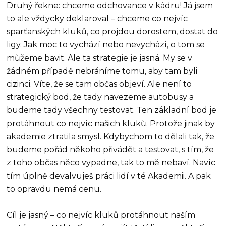
Druhý řekne: chceme odchovance v kádru! Já jsem
to ale vždycky deklaroval – chceme co nejvíc
sparťanských kluků, co projdou dorostem, dostat do
ligy. Jak moc to vychází nebo nevychází, o tom se
můžeme bavit. Ale ta strategie je jasná. My se v
žádném případě nebráníme tomu, aby tam byli
cizinci. Víte, že se tam občas objeví. Ale není to
strategický bod, že tady navezeme autobusy a
budeme tady všechny testovat. Ten základní bod je
protáhnout co nejvíc našich kluků. Protože jinak by
akademie ztratila smysl. Kdybychom to dělali tak, že
budeme pořád někoho přivádět a testovat, s tím, že
z toho občas něco vypadne, tak to mě nebaví. Navíc
tím úplně devalvuješ práci lidí v té Akademii. A pak
to opravdu nemá cenu.
Cíl je jasný – co nejvíc kluků protáhnout naším