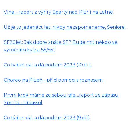
Vlna - report z výhry Sparty nad Plzní na Letné
Už je to jedenáct let, nikdy nezapomeneme, Seniore!
SF20let: Jak dobře znáte SF? Bude mít někdo ve
výročním kvízu 55/55?
Co týden dal a dá podzim 2023 (10.díl)
Choreo na Plzeň - přijď pomoci s roznosem
První krok máme za sebou, ale....report ze zápasu
Sparta - Limassol
Co týden dal a dá podzim 2023 (9.díl)