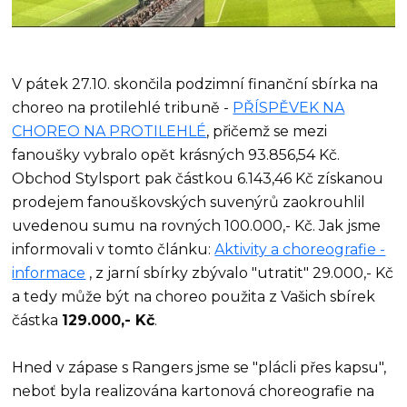
V pátek 27.10. skončila podzimní finanční sbírka na
choreo na protilehlé tribuně -
PŘÍSPĚVEK NA
CHOREO NA PROTILEHLÉ
, přičemž se mezi
fanoušky vybralo opět krásných 93.856,54 Kč.
Obchod Stylsport pak částkou 6.143,46 Kč získanou
prodejem fanouškovských suvenýrů zaokrouhlil
uvedenou sumu na rovných 100.000,- Kč. Jak jsme
informovali v tomto článku:
Aktivity a choreografie -
informace
, z jarní sbírky zbývalo "utratit" 29.000,- Kč
a tedy může být na choreo použita z Vašich sbírek
částka
129.000,- Kč
.
Hned v zápase s Rangers jsme se "plácli přes kapsu",
neboť byla realizována kartonová choreografie na