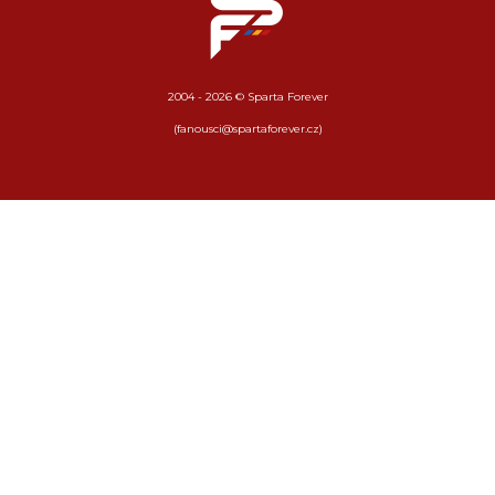
2004 - 2026 © Sparta Forever
(fanousci@spartaforever.cz)