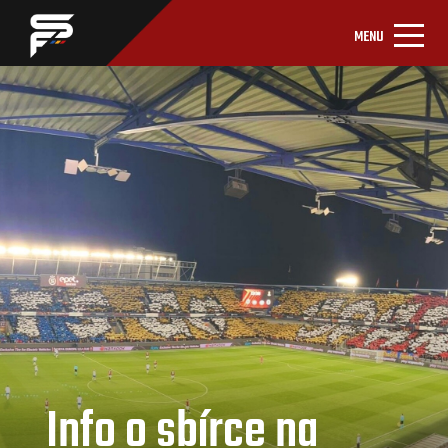
MENU
Info o sbírce na