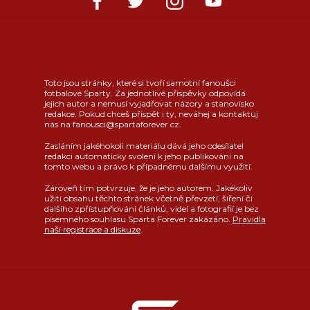
Toto jsou stránky, které si tvoří samotní fanoušci
fotbalové Sparty. Za jednotlivé příspěvky odpovídá
jejich autor a nemusí vyjadřovat názory a stanovisko
redakce. Pokud chceš přispět i ty, neváhej a kontaktuj
nás na fanousci@spartaforever.cz.
Zasláním jakéhokoli materiálu dává jeho odesílatel
redakci automaticky svolení k jeho publikování na
tomto webu a právo k případnému dalšímu využití.
Zároveň tím potvrzuje, že je jeho autorem. Jakékoliv
užití obsahu těchto stránek včetně převzetí, šíření či
dalšího zpřístupňování článků, videí a fotografií je bez
písemného souhlasu Sparta Forever zakázáno.
Pravidla
naší registrace a diskuze
.