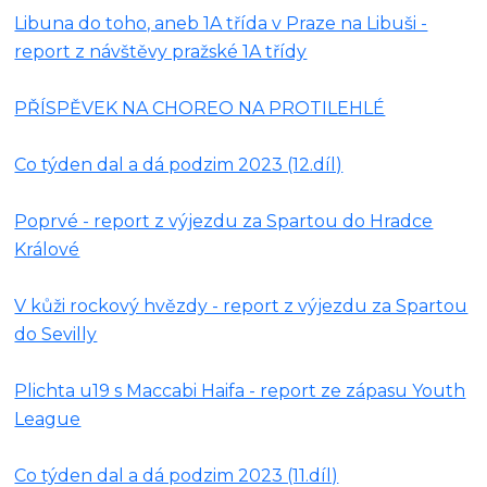
Libuna do toho, aneb 1A třída v Praze na Libuši -
report z návštěvy pražské 1A třídy
PŘÍSPĚVEK NA CHOREO NA PROTILEHLÉ
Co týden dal a dá podzim 2023 (12.díl)
Poprvé - report z výjezdu za Spartou do Hradce
Králové
V kůži rockový hvězdy - report z výjezdu za Spartou
do Sevilly
Plichta u19 s Maccabi Haifa - report ze zápasu Youth
League
Co týden dal a dá podzim 2023 (11.díl)