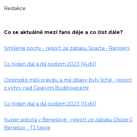
Redakce
Co se aktuálně mezi fans děje a co číst dále?
Smíšené pocity - report ze zápasu Sparta - Rangers
Co týden dal a dá podzim 2023 (14.díl)
Optimisté měli pravdu a mé obavy byly liché - report
z výhry nad Českými Budějovicemi
Co týden dal a dá podzim 2023 (13.díl)
Super sobota v Benešově - report ze zápasu Divize C
Benešov - TJ Spoje