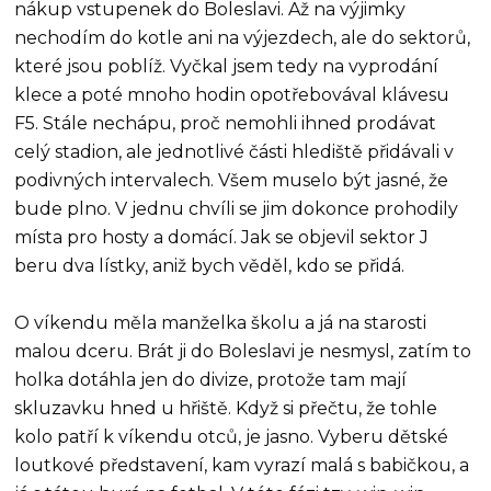
nákup vstupenek do Boleslavi. Až na výjimky
nechodím do kotle ani na výjezdech, ale do sektorů,
které jsou poblíž. Vyčkal jsem tedy na vyprodání
klece a poté mnoho hodin opotřebovával klávesu
F5. Stále nechápu, proč nemohli ihned prodávat
celý stadion, ale jednotlivé části hlediště přidávali v
podivných intervalech. Všem muselo být jasné, že
bude plno. V jednu chvíli se jim dokonce prohodily
místa pro hosty a domácí. Jak se objevil sektor J
beru dva lístky, aniž bych věděl, kdo se přidá.
O víkendu měla manželka školu a já na starosti
malou dceru. Brát ji do Boleslavi je nesmysl, zatím to
holka dotáhla jen do divize, protože tam mají
skluzavku hned u hřiště. Když si přečtu, že tohle
kolo patří k víkendu otců, je jasno. Vyberu dětské
loutkové představení, kam vyrazí malá s babičkou, a