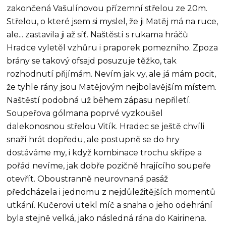
zakončená Vašulínovou přízemní střelou ze 20m.
Střelou, o které jsem si myslel, že ji Matěj má na ruce,
ale... zastavila ji až síť. Naštěstí s rukama hráčů
Hradce vyletěl vzhůru i praporek pomezního. Zpoza
brány se takový ofsajd posuzuje těžko, tak
rozhodnutí přijímám. Nevím jak vy, ale já mám pocit,
že tyhle rány jsou Matějovým nejbolavějším místem.
Naštěstí podobná už během zápasu nepřiletí.
Soupeřova gólmana poprvé vyzkoušel
dalekonosnou střelou Vitík. Hradec se ještě chvíli
snaží hrát dopředu, ale postupně se do hry
dostáváme my, i když kombinace trochu skřípe a
pořád nevíme, jak dobře pozičně hrajícího soupeře
otevřít. Oboustranně neurovnaná pasáž
předcházela i jednomu z nejdůležitějších momentů
utkání. Kučerovi utekl míč a snaha o jeho odehrání
byla stejně velká, jako následná rána do Kairinena.