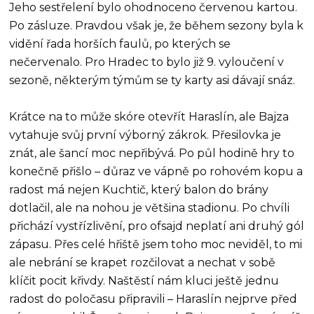
Jeho sestřelení bylo ohodnoceno červenou kartou.
Po zásluze. Pravdou však je, že během sezony byla k
vidění řada horších faulů, po kterých se
nečervenalo. Pro Hradec to bylo již 9. vyloučení v
sezoně, některým týmům se ty karty asi dávají snáz.
Krátce na to může skóre otevřít Haraslín, ale Bajza
vytahuje svůj první výborný zákrok. Přesilovka je
znát, ale šancí moc nepřibývá. Po půl hodině hry to
konečně přišlo – důraz ve vápně po rohovém kopu a
radost má nejen Kuchtič, který balon do brány
dotlačil, ale na nohou je většina stadionu. Po chvíli
přichází vystřízlivění, pro ofsajd neplatí ani druhý gól
zápasu. Přes celé hřiště jsem toho moc neviděl, to mi
ale nebrání se krapet rozčilovat a nechat v sobě
klíčit pocit křivdy. Naštěstí nám kluci ještě jednu
radost do poločasu připravili – Haraslín nejprve před