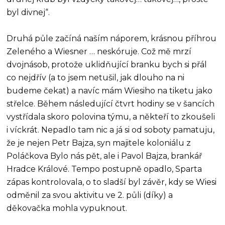
byl divnej“.
Druhá půle začíná naším náporem, krásnou příhrou
Zeleného a Wiesner … neskóruje. Což mě mrzí
dvojnásob, protože uklidňující branku bych si přál
co nejdřív (a to jsem netušil, jak dlouho na ni
budeme čekat) a navíc mám Wiesiho na tiketu jako
střelce. Během následující čtvrt hodiny se v šancích
vystřídala skoro polovina týmu, a někteří to zkoušeli
i víckrát. Nepadlo tam nic a já si od soboty pamatuju,
že je nejen Petr Bajza, syn majitele koloniálu z
Poláčkova Bylo nás pět, ale i Pavol Bajza, brankář
Hradce Králové. Tempo postupně opadlo, Sparta
zápas kontrolovala, o to sladší byl závěr, kdy se Wiesi
odměnil za svou aktivitu ve 2. půli (díky) a
děkovačka mohla vypuknout.