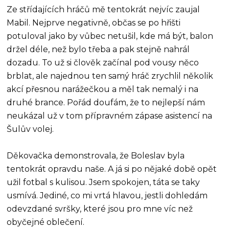
Ze střídajících hráčů mě tentokrát nejvíc zaujal
Mabil. Nejprve negativně, občas se po hřišti
potuloval jako by vůbec netušil, kde má být, balon
držel déle, než bylo třeba a pak stejně nahrál
dozadu. To už si člověk začínal pod vousy něco
brblat, ale najednou ten samý hráč zrychlil několik
akcí přesnou narážečkou a měl tak nemalý i na
druhé brance. Pořád doufám, že to nejlepší nám
neukázal už v tom přípravném zápase asistencí na
Šulův volej.
Děkovačka demonstrovala, že Boleslav byla
tentokrát opravdu naše. A já si po nějaké době opět
užil fotbal s kulisou. Jsem spokojen, táta se taky
usmívá. Jediné, co mi vrtá hlavou, jestli dohledám
odevzdané svršky, které jsou pro mne víc než
obyčejné oblečení.