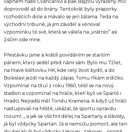
vápnem nabil Čvančarovi a pak Bajzou vyražený míč
doprovodil až do brány. Tentokrát byly praporky
rozhodčích dole a mávalo se jen šálama. Teda na
východní tribuně, já jim záviděl a věnoval
vzpomínku té své, která se válela na „vrátnici“ asi
240m ode mne.
Přestávku jsme si krátili povídáním se starším
pánem, který seděl před námi sám. Bylo mu 72let,
na hlavě kšiltovku HK, kde celý život bydlí, a do
Boleslavi jezdí na každý zápas. Tomu říkám srdíčko.
Vzpomínal na titul z roku 1960, těšil se na nový
stadion a vzpomínal na hráče, kteří byli ve Spartě i
Hradci. Nejradši měl Tondu Krameria. A když už hráči
nastupovali na hřiště, ukázal, že sportu opravdu
rozumí: „ a jak se všichni dělej na Sparťany a slávisty,
já byl vždycky Sparťan. Já si nemůžu pomoct, ale ten
druhej klub byl vždycky takovej… takovej…, prostě