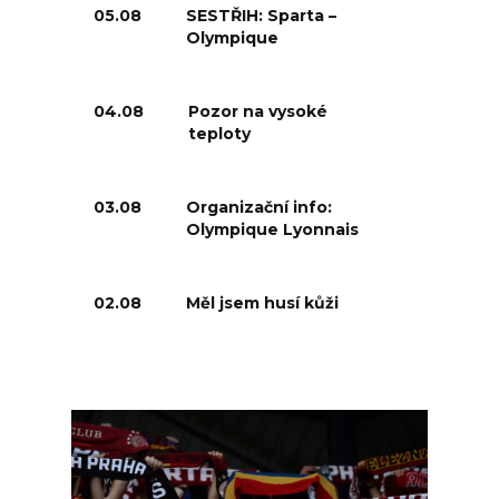
05.08
SESTŘIH: Sparta –
Olympique
04.08
Pozor na vysoké
teploty
03.08
Organizační info:
Olympique Lyonnais
02.08
Měl jsem husí kůži