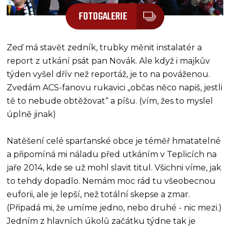
FOTOGALERIE
Zeď má stavět zedník, trubky měnit instalatér a
report z utkání psát pan Novák. Ale když i majkův
týden vyšel dřív než reportáž, je to na pováženou.
Zvedám ACS-fanovu rukavici „občas něco napiš, jestli
tě to nebude obtěžovat“ a píšu. (vím, žes to myslel
úplně jinak)
Natěšení celé sparťanské obce je téměř hmatatelné
a připomíná mi náladu před utkáním v Teplicích na
jaře 2014, kde se už mohl slavit titul. Všichni víme, jak
to tehdy dopadlo. Nemám moc rád tu všeobecnou
euforii, ale je lepší, než totální skepse a zmar.
(Připadá mi, že umíme jedno, nebo druhé - nic mezi.)
Jedním z hlavních úkolů začátku týdne tak je