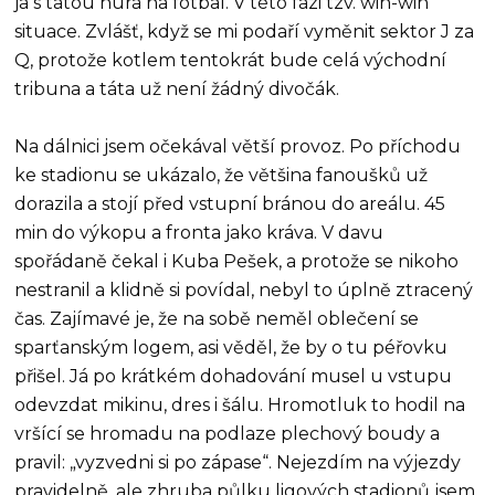
já s tátou hurá na fotbal. V této fázi tzv. win-win
situace. Zvlášť, když se mi podaří vyměnit sektor J za
Q, protože kotlem tentokrát bude celá východní
tribuna a táta už není žádný divočák.
Na dálnici jsem očekával větší provoz. Po příchodu
ke stadionu se ukázalo, že většina fanoušků už
dorazila a stojí před vstupní bránou do areálu. 45
min do výkopu a fronta jako kráva. V davu
spořádaně čekal i Kuba Pešek, a protože se nikoho
nestranil a klidně si povídal, nebyl to úplně ztracený
čas. Zajímavé je, že na sobě neměl oblečení se
sparťanským logem, asi věděl, že by o tu péřovku
přišel. Já po krátkém dohadování musel u vstupu
odevzdat mikinu, dres i šálu. Hromotluk to hodil na
vršící se hromadu na podlaze plechový boudy a
pravil: „vyzvedni si po zápase“. Nejezdím na výjezdy
pravidelně, ale zhruba půlku ligových stadionů jsem