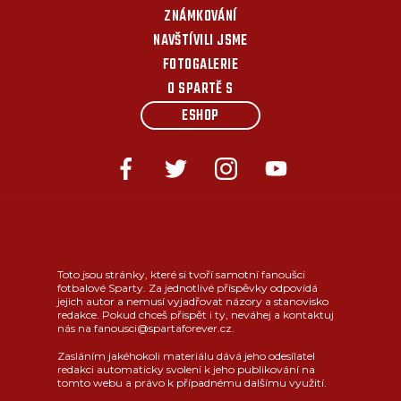
ZNÁMKOVÁNÍ
NAVŠTÍVILI JSME
FOTOGALERIE
O SPARTĚ S
ESHOP
Toto jsou stránky, které si tvoří samotní fanoušci
fotbalové Sparty. Za jednotlivé příspěvky odpovídá
jejich autor a nemusí vyjadřovat názory a stanovisko
redakce. Pokud chceš přispět i ty, neváhej a kontaktuj
nás na fanousci@spartaforever.cz.
Zasláním jakéhokoli materiálu dává jeho odesílatel
redakci automaticky svolení k jeho publikování na
tomto webu a právo k případnému dalšímu využití.