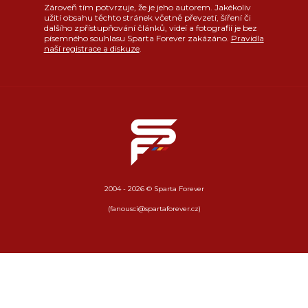
Zároveň tím potvrzuje, že je jeho autorem. Jakékoliv
užití obsahu těchto stránek včetně převzetí, šíření či
dalšího zpřístupňování článků, videí a fotografií je bez
písemného souhlasu Sparta Forever zakázáno.
Pravidla
naší registrace a diskuze
.
2004 - 2026 © Sparta Forever
(fanousci@spartaforever.cz)