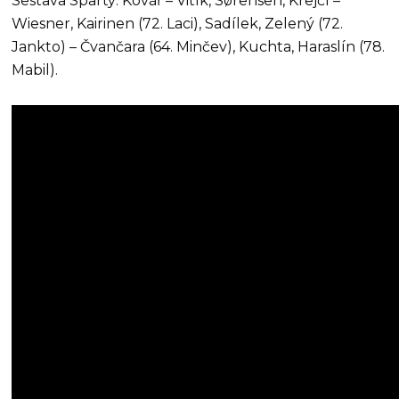
Sestava Sparty: Kovář – Vitík, Sørensen, Krejčí –
Wiesner, Kairinen (72. Laci), Sadílek, Zelený (72.
Jankto) – Čvančara (64. Minčev), Kuchta, Haraslín (78.
Mabil).