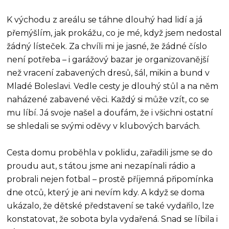
K východu z areálu se táhne dlouhý had lidí a já
přemýšlím, jak prokážu, co je mé, když jsem nedostal
žádný lísteček. Za chvíli mi je jasné, že žádné číslo
není potřeba – i garážový bazar je organizovanější
než vracení zabavených dresů, šál, mikin a bund v
Mladé Boleslavi. Vedle cesty je dlouhý stůl a na něm
naházené zabavené věci. Každý si může vzít, co se
mu líbí. Já svoje našel a doufám, že i všichni ostatní
se shledali se svými oděvy v klubových barvách.
Cesta domu proběhla v poklidu, zařadili jsme se do
proudu aut, s tátou jsme ani nezapínali rádio a
probrali nejen fotbal – prostě příjemná připomínka
dne otců, který je ani nevím kdy. A když se doma
ukázalo, že dětské představení se také vydařilo, lze
konstatovat, že sobota byla vydařená. Snad se líbila i