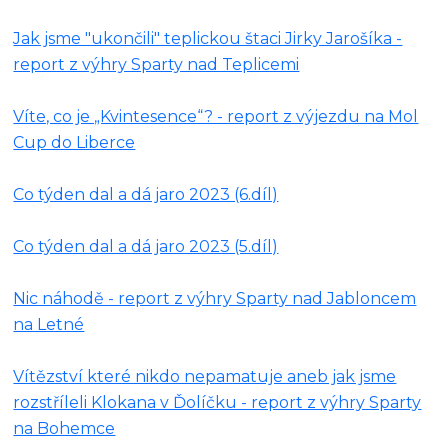
Jak jsme "ukončili" teplickou štaci Jirky Jarošíka -
report z výhry Sparty nad Teplicemi
Víte, co je „Kvintesence“? - report z výjezdu na Mol
Cup do Liberce
Co týden dal a dá jaro 2023 (6.díl)
Co týden dal a dá jaro 2023 (5.díl)
Nic náhodě - report z výhry Sparty nad Jabloncem
na Letné
Vítězství které nikdo nepamatuje aneb jak jsme
rozstříleli Klokana v Ďolíčku - report z výhry Sparty
na Bohemce