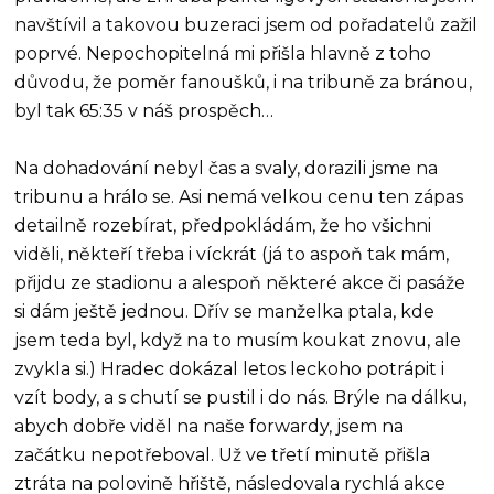
navštívil a takovou buzeraci jsem od pořadatelů zažil
poprvé. Nepochopitelná mi přišla hlavně z toho
důvodu, že poměr fanoušků, i na tribuně za bránou,
byl tak 65:35 v náš prospěch…
Na dohadování nebyl čas a svaly, dorazili jsme na
tribunu a hrálo se. Asi nemá velkou cenu ten zápas
detailně rozebírat, předpokládám, že ho všichni
viděli, někteří třeba i víckrát (já to aspoň tak mám,
přijdu ze stadionu a alespoň některé akce či pasáže
si dám ještě jednou. Dřív se manželka ptala, kde
jsem teda byl, když na to musím koukat znovu, ale
zvykla si.) Hradec dokázal letos leckoho potrápit i
vzít body, a s chutí se pustil i do nás. Brýle na dálku,
abych dobře viděl na naše forwardy, jsem na
začátku nepotřeboval. Už ve třetí minutě přišla
ztráta na polovině hřiště, následovala rychlá akce