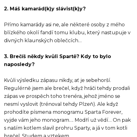
2. Máš kamarád(k)y slávist(k)y?
Přímo kamarády asi ne, ale některé osoby z mého
blízkého okolí fandí tomu klubu, který nastupuje v
divných klaunských oblečcích…
3. Brečíš někdy kvůli Spartě? Kdy to bylo
naposledy?
Kvůli výsledku zápasu nikdy, ať je sebehorší.
Regulérně jsem ale brečel, když hráči tehdy prodali
zápas ve prospěch toho trenéra, jehož jméno se
nesmí vyslovit (trénoval tehdy Plzeň). Ale když
prohodíte písmena monogramu Sparta Forever,
vyjde vám jeho monogram…. Modří už vědí… On pak
s naším kotlem slavil prohru Sparty, a já v tom kotli
brečel. Studem a vztekem…