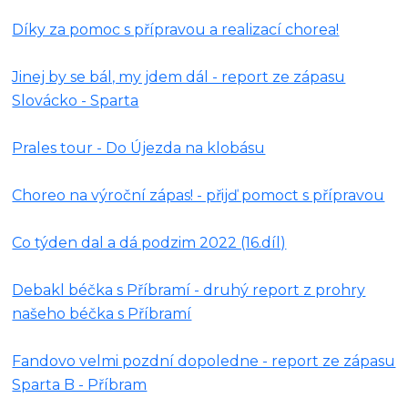
Díky za pomoc s přípravou a realizací chorea!
Jinej by se bál, my jdem dál - report ze zápasu
Slovácko - Sparta
Prales tour - Do Újezda na klobásu
Choreo na výroční zápas! - přijď pomoct s přípravou
Co týden dal a dá podzim 2022 (16.díl)
Debakl béčka s Příbramí - druhý report z prohry
našeho béčka s Příbramí
Fandovo velmi pozdní dopoledne - report ze zápasu
Sparta B - Příbram