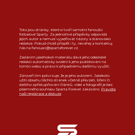
Toto jsou stránky, které si tvoří samotní fanoušci
fotbalové Sparty. Za jednotlivé příspěvky odpovídá
jejich autor a nemusí vyjadřovat názory a stanovisko
redakce. Pokud chceš přispět i ty, neváhej a kontaktuj
nás na fanousci@spartaforever.cz.
Zasláním jakéhokoli materiálu dává jeho odesílatel
redakci automaticky svolení k jeho publikování na
tomto webu a právo k případnému dalšímu využití.
Zároveň tím potvrzuje, že je jeho autorem. Jakékoliv
užití obsahu těchto stránek včetně převzetí, šíření či
dalšího zpřístupňování článků, videí a fotografií je bez
písemného souhlasu Sparta Forever zakázáno.
Pravidla
naší registrace a diskuze
.