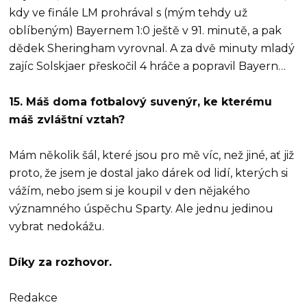
kdy ve finále LM prohrával s (mým tehdy už
oblíbeným) Bayernem 1:0 ještě v 91. minutě, a pak
dědek Sheringham vyrovnal. A za dvě minuty mladý
zajíc Solskjaer přeskočil 4 hráče a popravil Bayern…
15. Máš doma fotbalový suvenýr, ke kterému
máš zvláštní vztah?
Mám několik šál, které jsou pro mě víc, než jiné, ať již
proto, že jsem je dostal jako dárek od lidí, kterých si
vážím, nebo jsem si je koupil v den nějakého
významného úspěchu Sparty. Ale jednu jedinou
vybrat nedokážu.
Díky za rozhovor.
Redakce