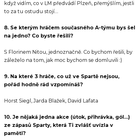
když vidím, co v LM předvádí Plzeň, přemýšlím, jestli
to za tu ostudu stojí…
8. Se kterým hráčem současného A-týmu bys šel
na jedno? Co byste řešili?
S Florinem Nitou, jednoznačně. Co bychom řešili, by
záleželo na tom, jak moc bychom se domluvili :)
9. Na které 3 hráče, co už ve Spartě nejsou,
pořád hodně rád vzpomínáš?
Horst Siegl, Jarda Blažek, David Lafata
10. Je nějaká jedna akce (útok, přihrávka, gól…)
ze zápasů Sparty, která Ti zvlášť uvízla v
paměti?