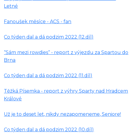
Letné
Fanoušek měsíce - ACS - fan
Co týden dal a dá podzim 2022 (12.díl)
“Sám mezi rowdies“ - report z výjezdu za Spartou do
Brna
Co týden dal a dá podzim 2022 (11.díl)
Těžká Písemka - report z výhry Sparty nad Hradcem
Králové
Už je to deset let, nikdy nezapomeneme, Seniore!
Co týden dal a dá podzim 2022 (10.díl)