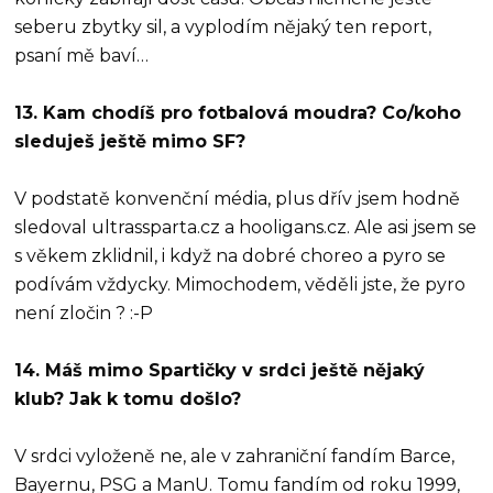
seberu zbytky sil, a vyplodím nějaký ten report,
psaní mě baví…
13. Kam chodíš pro fotbalová moudra? Co/koho
sleduješ ještě mimo SF?
V podstatě konvenční média, plus dřív jsem hodně
sledoval ultrassparta.cz a hooligans.cz. Ale asi jsem se
s věkem zklidnil, i když na dobré choreo a pyro se
podívám vždycky. Mimochodem, věděli jste, že pyro
není zločin ? :-P
14. Máš mimo Spartičky v srdci ještě nějaký
klub? Jak k tomu došlo?
V srdci vyloženě ne, ale v zahraniční fandím Barce,
Bayernu, PSG a ManU. Tomu fandím od roku 1999,