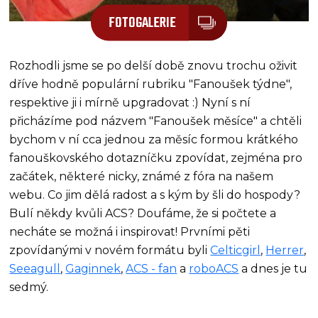
FOTOGALERIE
Rozhodli jsme se po delší době znovu trochu oživit
dříve hodně populární rubriku "Fanoušek týdne",
respektive ji i mírně upgradovat :) Nyní s ní
přicházíme pod názvem "Fanoušek měsíce" a chtěli
bychom v ní cca jednou za měsíc formou krátkého
fanouškovského dotazníčku zpovídat, zejména pro
začátek, některé nicky, známé z fóra na našem
webu. Co jim dělá radost a s kým by šli do hospody?
Bulí někdy kvůli ACS? Doufáme, že si počtete a
necháte se možná i inspirovat! Prvními pěti
zpovídanými v novém formátu byli
Celticgirl
,
Herrer
,
Seeagull
,
Gaginnek
,
ACS - fan
a
roboACS
a dnes je tu
sedmý.