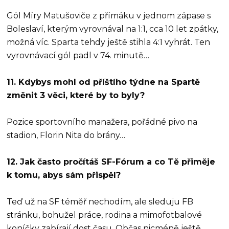
Gól Míry Matušoviče z přímáku v jednom zápase s
Boleslaví, kterým vyrovnával na 1:1, cca 10 let zpátky,
možná víc. Sparta tehdy ještě stihla 4:1 vyhrát. Ten
vyrovnávací gól padl v 74. minutě…
11. Kdybys mohl od příštího týdne na Spartě
změnit 3 věci, které by to byly?
Pozice sportovního manažera, pořádné pivo na
stadion, Florin Nita do brány…
12. Jak často pročítáš SF-Fórum a co Tě přiměje
k tomu, abys sám přispěl?
Teď už na SF téměř nechodím, ale sleduju FB
stránku, bohužel práce, rodina a mimofotbalové
koníčky zabírají dost času. Občas nicméně ještě