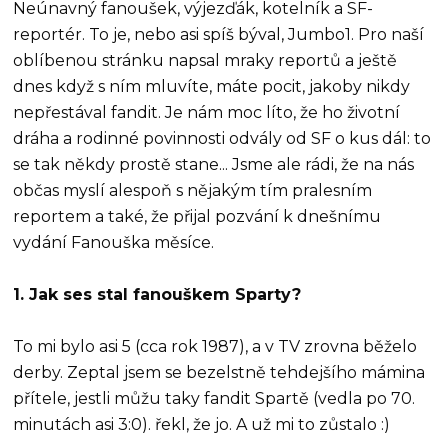
Neúnavný fanoušek, výjezďák, kotelník a SF-
reportér. To je, nebo asi spíš býval, Jumbo1. Pro naší
oblíbenou stránku napsal mraky reportů a ještě
dnes když s ním mluvíte, máte pocit, jakoby nikdy
nepřestával fandit. Je nám moc líto, že ho životní
dráha a rodinné povinnosti odvály od SF o kus dál: to
se tak někdy prostě stane... Jsme ale rádi, že na nás
občas myslí alespoň s nějakým tím pralesním
reportem a také, že přijal pozvání k dnešnímu
vydání Fanouška měsíce.
1. Jak ses stal fanouškem Sparty?
To mi bylo asi 5 (cca rok 1987), a v TV zrovna běželo
derby. Zeptal jsem se bezelstně tehdejšího mámina
přítele, jestli můžu taky fandit Spartě (vedla po 70.
minutách asi 3:0). řekl, že jo. A už mi to zůstalo :)