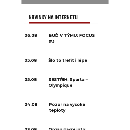
NOVINKY NA INTERNETU
06.08
BUĎ V TÝMU: FOCUS
#3
05.08
Šlo to trefit i lépe
05.08
SESTŘIH: Sparta –
Olympique
04.08
Pozor na vysoké
teploty
03.08
Organizační info: