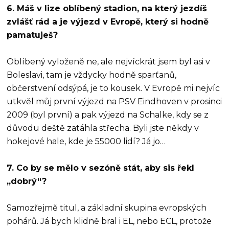
6. Máš v lize oblíbený stadion, na který jezdíš
zvlášť rád a je výjezd v Evropě, který si hodně
pamatuješ?
Oblíbený vyloženě ne, ale nejvíckrát jsem byl asi v
Boleslavi, tam je vždycky hodně sparťanů,
občerstvení odsýpá, je to kousek. V Evropě mi nejvíc
utkvěl můj první výjezd na PSV Eindhoven v prosinci
2009 (byl první) a pak výjezd na Schalke, kdy se z
důvodu deště zatáhla střecha. Byli jste někdy v
hokejové hale, kde je 55000 lidí? Já jo…
7. Co by se mělo v sezóně stát, aby sis řekl
„dobrý“?
Samozřejmě titul, a základní skupina evropských
pohárů. Já bych klidně bral i EL, nebo ECL, protože