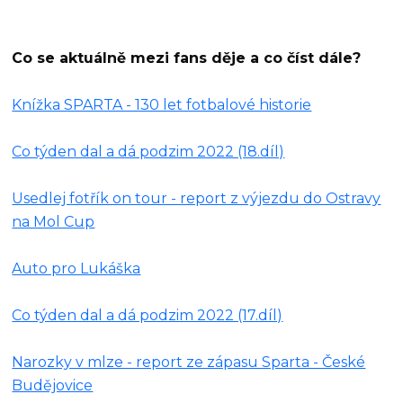
Co se aktuálně mezi fans děje a co číst dále?
Knížka SPARTA - 130 let fotbalové historie
Co týden dal a dá podzim 2022 (18.díl)
Usedlej fotřík on tour - report z výjezdu do Ostravy
na Mol Cup
Auto pro Lukáška
Co týden dal a dá podzim 2022 (17.díl)
Narozky v mlze - report ze zápasu Sparta - České
Budějovice