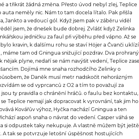
mé a třikrát žádná změna. Přesto úvod nebyl zlej, Teplice
uta neměly nic. Nám to tam docela lítalo. Pak přišla
 Jankto a vedoucí gól. Když jsem pak v záběru viděl
věděl jsem, že dnešek bude dobrej. Zvlášť když Zelinka
nkářskou jedničku za faul při výběhu před vápno. Až se
bylo kravin, k dalšímu rohu se staví Höjer a Čvanči uklíz
chu, máme tam od Gningua snižující pozdrav. Dva prohraný
 nějak plyne, nedaří se nám navýšit vedení, Teplice zas
 šancím. Dojímá mne snaha rozhodčího Zelinky o
 způsobem, že Daněk musí metr nadskočit nehorázným
zvídám se od vyprcanců z O2 a tím to považují za
e jsou ty pravidla o chránění hráčů. o faulu bez kontaktu,
 se Teplice nemají jak dopracovat k vyrovnání, tak jim ho
ovává Kovářův výhoz, Hyčka nachází Gningua a ten
 přichází aspoň snaha o návrat do vedení. Casper váhá se
lka si odpustek taky nekupuje. A vlastně můžem být ješt
t. A tak se potvrzuje letošní úspěšnost hostujících