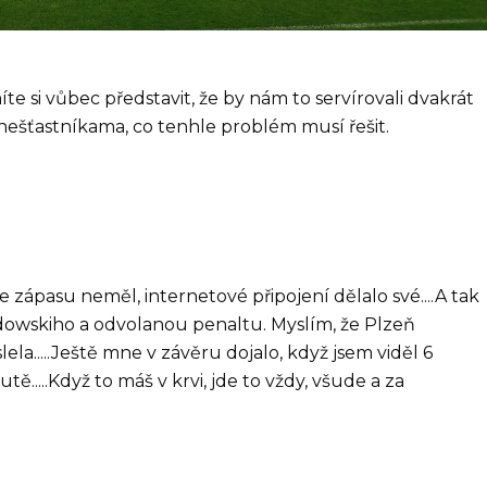
íte si vůbec představit, že by nám to servírovali dvakrát
nešťastníkama, co tenhle problém musí řešit.
e zápasu neměl, internetové připojení dělalo své....A tak
dowskiho a odvolanou penaltu. Myslím, že Plzeň
lela.....Ještě mne v závěru dojalo, když jsem viděl 6
ě.....Když to máš v krvi, jde to vždy, všude a za