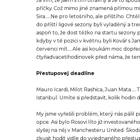
Já vím, že jsem s tím otravný a že to spou
příčky. Což mimo jiné znamená přímou mí
Sira......Ne pro letošního, ale příštího. 
do příští ligové sezony byli vyladěný a tr
aspoň to, že dost těžko na startu sezony p
kdyby v té pozici v květnu byli Kovář s Ja
červenci mít.....Ale asi koukám moc dopře
čtyřiadvacetihodinovek před náma, že ten
Přestupovej deadline
Mauro Icardi, Milot Rashica, Juan Mata...
Istanbul. Umíte si představit, kolik hodin
My jsme vyřešili problém, který nás páli
opce. Asi bylo Rosovi líto již investovan
slyšej na něj v Manchesteru United. Škoda
zkusit hodit vidle do vyjednaného přest