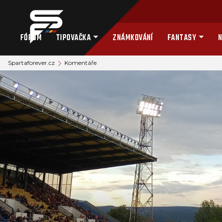
FÓRUM
TIPOVAČKA
ZNÁMKOVÁNÍ
FANTASY
N
Spartaforever.cz
Komentáře