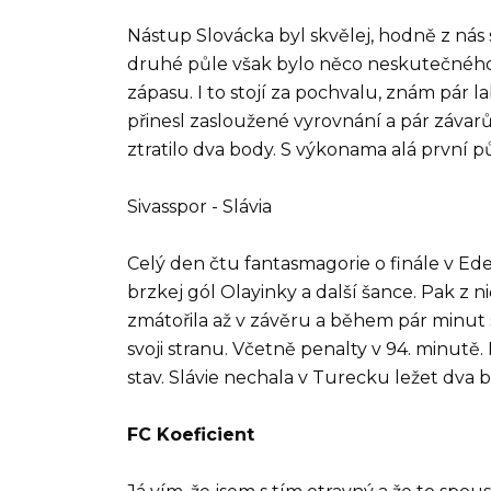
Nástup Slovácka byl skvělej, hodně z nás 
druhé půle však bylo něco neskutečného, 
zápasu. I to stojí za pochvalu, znám pár l
přinesl zasloužené vyrovnání a pár závar
ztratilo dva body. S výkonama alá první p
Sivasspor - Slávia
Celý den čtu fantasmagorie o finále v Ede
brzkej gól Olayinky a další šance. Pak z n
zmátořila až v závěru a během pár minut s
svoji stranu. Včetně penalty v 94. minutě
stav. Slávie nechala v Turecku ležet dva
FC Koeficient