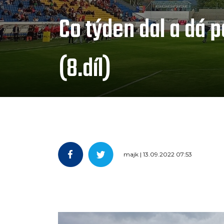
Co týden dal a dá 
(8.díl)
majk | 13.09.2022 07:53