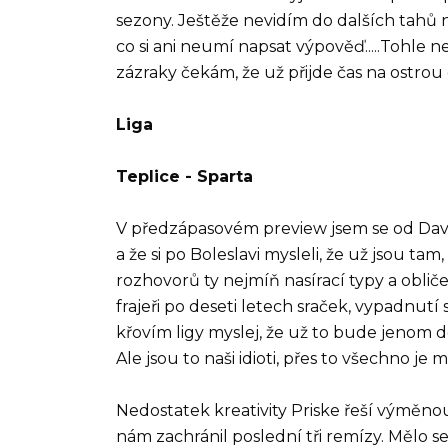
sezony. Ještěže nevidím do dalších tahů n
co si ani neumí napsat výpověď.....Tohle 
zázraky čekám, že už přijde čas na ostrou
Liga
Teplice - Sparta
V předzápasovém preview jsem se od Dav
a že si po Boleslavi mysleli, že už jsou ta
rozhovorů ty nejmíň nasírací typy a obličeje
frajeři po deseti letech sraček, vypadnut
křovím ligy myslej, že už to bude jenom dob
Ale jsou to naši idioti, přes to všechno je
Nedostatek kreativity Priske řeší výměnou 
nám zachránil poslední tři remízy. Mělo s