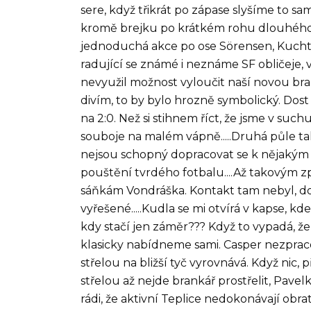
sere, když třikrát po zápase slyšíme to sa
kromě brejku po krátkém rohu dlouhého a
jednoduchá akce po ose Sörensen, Kuchta,
radující se známé i neznáme SF obličeje, 
nevyužil možnost vyloučit naší novou bra
divím, to by bylo hrozně symbolický. Dost 
na 2:0. Než si stihnem říct, že jsme v su
souboje na malém vápně.....Druhá půle tak
nejsou schopný dopracovat se k nějakým
pouštění tvrdého fotbalu....Až takovým
sáňkám Vondráška. Kontakt tam nebyl, do
vyřešené.....Kudla se mi otvírá v kapse, kd
kdy stačí jen záměr??? Když to vypadá, že
klasicky nabídneme sami. Casper nezprac
střelou na bližší tyč vyrovnává. Když nic,
střelou až nejde brankář prostřelit, Pave
rádi, že aktivní Teplice nedokonávají obra