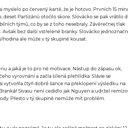
si myslelo po červený kartě, že je hotovo. Prvních 15 min
deset Partizánů otočilo skore. Slovácko se pak vrátilo 
abilních týmů, co by se z toho nesebraly. Závěrečnej tlak
ů. Avšak bez další vstřelené branky. Slovácko jednoznač
ůlhodina ale může v tý skupině kousat.
nu a jaká je to pro ně motivace. Nástup do zápasu ok,
ičeho vyrovnání a začla šílená přehlídka. Slávie se
i vytvořila čtyři dobré šance na překlopení výsledku na
. Brankář Sivasu není cedidlo jak Nguyen a udržel remíz
 body. Přesto v tý skupině nemůže mít problém.