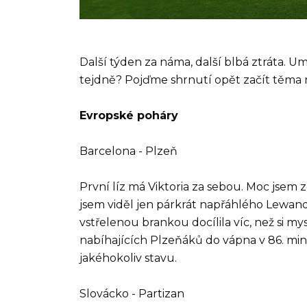
Další týden za náma, další blbá ztráta. Um
tejdně? Pojďme shrnutí opět začít těma 
Evropské poháry
Barcelona - Plzeň
První líz má Viktoria za sebou. Moc jsem z
jsem viděl jen párkrát napřáhlého Lewan
vstřelenou brankou docílila víc, než si mys
nabíhajících Plzeňáků do vápna v 86. minut
jakéhokoliv stavu.
Slovácko - Partizan