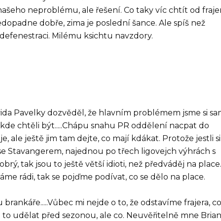
ašeho neproblému, ale řešení. Co taky víc chtít od frajer
nedopadne dobře, zima je poslední šance. Ale spíš než
 defenestraci. Milému ksichtu navzdory.
ida Pavelky dozvěděl, že hlavním problémem jsme si sa
m, kde chtěli být.....Chápu snahu PR oddělení nacpat do
, ale ještě jim tam dejte, co mají kdákat. Protože jestli si
í se Stavangerem, najednou po třech ligovejch výhrách s
rý, tak jsou to ještě větší idioti, než předváděj na place
 máme rádi, tak se pojďme podívat, co se dělo na place.
brankáře.....Vůbec mi nejde o to, že odstavíme frajera, c
e to udělat před sezonou, ale co. Neuvěřitelně mne Bria