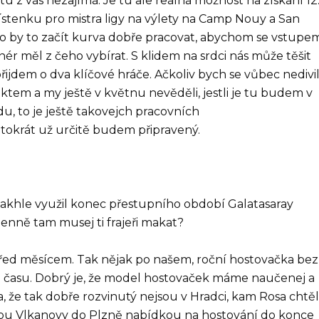
stu z vás nezajímá. Je tu ale reálná možnost na získání 12
stenku pro mistra ligy na výlety na Camp Nouy a San
Chtělo by to začít kurva dobře pracovat, abychom se vstupe
enér měl z čeho vybírat. S klidem na srdci nás může těšit
řijdem o dva klíčové hráče. Ačkoliv bych se vůbec nedivil
nktem a my ještě v květnu nevěděli, jestli je tu budem v
du, to je ještě takovejch pracovních
tokrát už určitě budem připravený.
...Takhle využil konec přestupního období Galatasaray
 denně tam musej ti frajeři makat?
l před měsícem. Tak nějak po našem, roční hostovačka bez
ého času. Dobrý je, že model hostovaček máme naučenej a
, že tak dobře rozvinutý nejsou v Hradci, kam Rosa chtě
upu Vlkanovy do Plzně nabídkou na hostování do konce