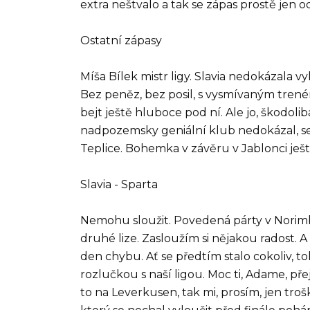
extra neštvalo a tak se zápas prostě jen o
Ostatní zápasy
Míša Bílek mistr ligy. Slavia nedokázala vy
Bez peněz, bez posil, s vysmívaným trené
bejt ještě hluboce pod ní. Ale jo, škodoli
nadpozemsky geniální klub nedokázal, se p
Teplice. Bohemka v závěru v Jablonci ješt
Slavia - Sparta
Nemohu sloužit. Povedená párty v Norimb
druhé lize. Zasloužím si nějakou radost. 
den chybu. Ať se předtím stalo cokoliv,
rozlučkou s naší ligou. Moc ti, Adame, př
to na Leverkusen, tak mi, prosím, jen tro