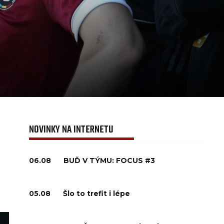
NOVINKY NA INTERNETU
06.08
BUĎ V TÝMU: FOCUS #3
05.08
Šlo to trefit i lépe