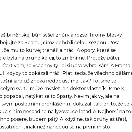
áš brněnskej bůh sešel zhůry a rozsel hromy blesky.
 bojujte za Spartu, čímž pohřbili celou sezonu. Rosa
, že mu to kurvěj trenéři a hráči. A opory, které se
le byla na druhé koleji, to změníme. Protože pátej
Čert vem, že všechny ty lidi si Rosa vybral sám. A Franta
tul, kdyby to dokázali hráči. Platí teda, že všechno dělám
etošní jaro už znova nedopustíme. Jak? To jsme se
a celým světě může myslet jen doktor vlastník. Jsme k
o popadal, netýkat se to Sparty. Nevim jak vy, ale na
ík svým posledním prohlášením dokázal, tak jen to, že se 
ud s ním nespadne na lyžovačce letadlo. Nejhorší na t
echno posere, budem pátý. A když ne, tak druhý až třetí,
i ostatních. Jinak než náhodou se na první místo