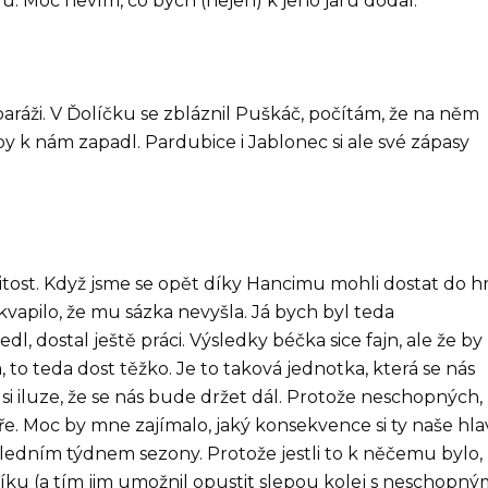
ru. Moc nevím, co bych (nejen) k jeho jaru dodal.
baráži. V Ďolíčku se zbláznil Puškáč, počítám, že na něm
by k nám zapadl. Pardubice i Jablonec si ale své zápasy
ost. Když jsme se opět díky Hancimu mohli dostat do hr
kvapilo, že mu sázka nevyšla. Já bych byl teda
, dostal ještě práci. Výsledky béčka sice fajn, ale že by
 to teda dost těžko. Je to taková jednotka, která se nás
 si iluze, že se nás bude držet dál. Protože neschopných,
e. Moc by mne zajímalo, jaký konsekvence si ty naše hla
edním týdnem sezony. Protože jestli to k něčemu bylo,
aníku (a tím jim umožnil opustit slepou kolej s neschopn