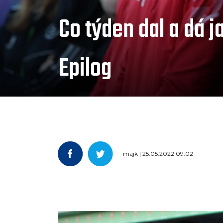
Co týden dal a dá j
Epilog
majk | 25.05.2022 09:02