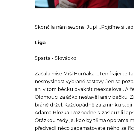
Skončila nám sezona. Jupí....Pojďme si te
Liga
Sparta - Slovácko
Začala mise Míši Horňáka.....Ten frajer je
nesmyslnost vybrané sestavy. Jen se poza
ani v tom béčku dvakrát neexceloval. A 
Olomouci za áčko nestavěl ani v béčku. Zm
bráně držel. Každopádně za zmínku stojí
Adama Hložka. Rozhodně si zasloužili lep
Otázkou tedy je, kdo by těma oporama mě
předvedl něco zapamatovatelného, se říct