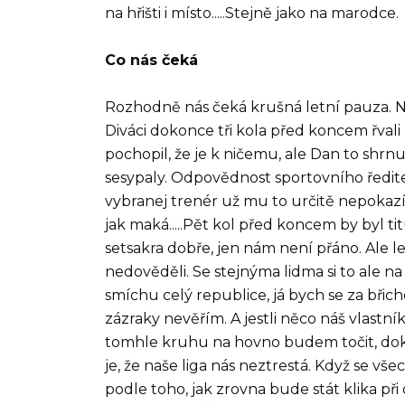
na hřišti i místo.....Stejně jako na marodce.
Co nás čeká
Rozhodně nás čeká krušná letní pauza. N
Diváci dokonce tři kola před koncem řvali
pochopil, že je k ničemu, ale Dan to shrnul
sesypaly. Odpovědnost sportovního ředite
vybranej trenér už mu to určitě nepokazí. 
jak maká.....Pět kol před koncem by byl ti
setsakra dobře, jen nám není přáno. Ale l
nedověděli. Se stejnýma lidma si to ale n
smíchu celý republice, já bych se za břich
zázraky nevěřím. A jestli něco náš vlastn
tomhle kruhu na hovno budem točit, dok
je, že naše liga nás neztrestá. Když se vš
podle toho, jak zrovna bude stát klika př