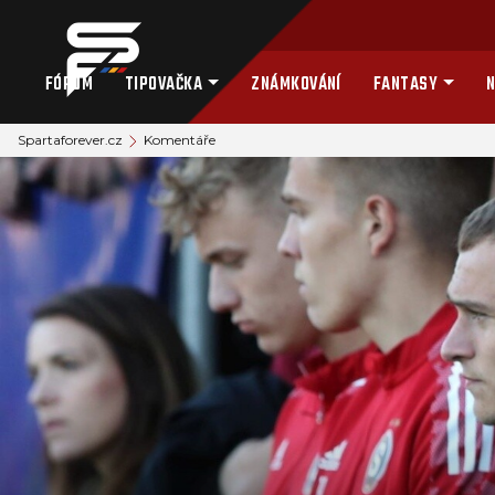
FÓRUM
TIPOVAČKA
ZNÁMKOVÁNÍ
FANTASY
N
Spartaforever.cz
Komentáře