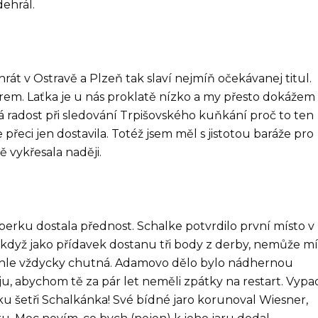
dehrál.
hrát v Ostravě a Plzeň tak slaví nejmíň očekávanej titul.
rem. Laťka je u nás proklatě nízko a my přesto dokážem
bá radost při sledování Trpišovského kuňkání proč to ten
řeci jen dostavila. Totéž jsem měl s jistotou baráže pro
ě vykřesala naději.
erku dostala přednost. Schalke potvrdilo první místo v
A když jako přídavek dostanu tři body z derby, nemůže mí
 tohle vždycky chutná. Adamovo dělo bylo nádhernou
eju, abychom tě za pár let neměli zpátky na restart. Vypa
šku šetři Schalkánka! Své bídné jaro korunoval Wiesner,