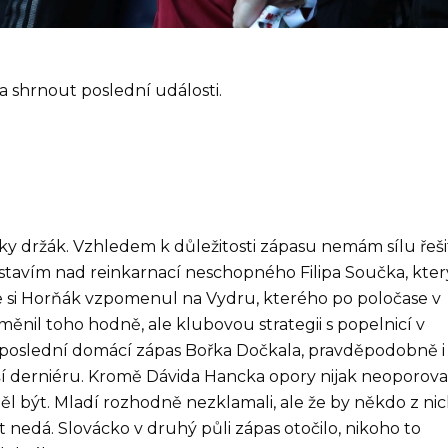
da shrnout poslední události.
 taky držák. Vzhledem k důležitosti zápasu nemám sílu řeši
stavím nad reinkarnací neschopného Filipa Součka, kter
že si Horňák vzpomenul na Vydru, kterého po poločase v
ěnil toho hodně, ale klubovou strategii s popelnicí v
 poslední domácí zápas Bořka Dočkala, pravděpodobně i
ší derniéru. Kromě Dávida Hancka opory nijak neoporoval
l být. Mladí rozhodně nezklamali, ale že by někdo z ni
 nedá. Slovácko v druhý půli zápas otočilo, nikoho to