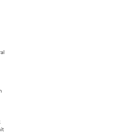
ral
h
k
ít