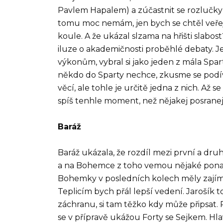
Pavlem Hapalem) a zúčastnit se rozlučky D
tomu moc nemám, jen bych se chtěl veřej
koule. A že ukázal slzama na hřišti slabos
iluze o akademičnosti proběhlé debaty. J
výkonům, vybral si jako jeden z mála Spart
někdo do Sparty nechce, zkusme se podíva
věcí, ale tohle je určitě jedna z nich. Až 
spíš tenhle moment, než nějakej posran
Baráž
Baráž ukázala, že rozdíl mezi první a druho
a na Bohemce z toho vemou nějaké pona
Bohemky v posledních kolech měly zajíma
Teplicím bych přál lepší vedení. Jarošík 
záchranu, si tam těžko kdy může připsat. P
se v přípravě ukážou Forty se Sejkem. Hl