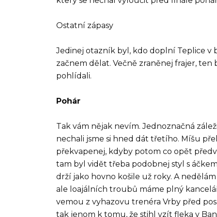
který se nechal vyloučit před finále pohá
Ostatní zápasy
Jedinej otazník byl, kdo doplní Teplice v 
začnem dělat. Večně zraněnej frajer, ten 
pohlídali.
Pohár
Tak vám nějak nevím. Jednoznačná záležit
nechali jsme si hned dát třetího. Míšu pře
překvapenej, kdyby potom co opět předvedl
tam byl vidět třeba podobnej styl s áčkem,
drží jako hovno košile už roky. A nedělám
ale loajálních troubů máme plný kancelář
vemou z vyhazovu trenéra Vrby před posl
tak jenom k tomu, že stihl vzít fleka v B