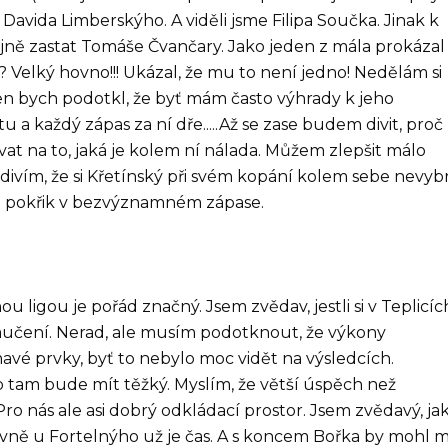
avida Limberskýho. A viděli jsme Filipa Součka. Jinak k
ně zastat Tomáše Čvančary. Jako jeden z mála prokázal
t? Velký hovno!!! Ukázal, že mu to není jedno! Nedělám si
en bych podotkl, že byť mám často výhrady k jeho
u a každý zápas za ní dře.....Až se zase budem divit, proč
t na to, jaká je kolem ní nálada. Můžem zlepšit málo
se divím, že si Křetínský při svém kopání kolem sebe nevyb
ej pokřik v bezvýznamném zápase.
u ligou je pořád značný. Jsem zvědav, jestli si v Teplicíc
učení. Nerad, ale musím podotknout, že výkony
vé prvky, byť to nebylo moc vidět na výsledcích.
to tam bude mít těžký. Myslím, že větší úspěch než
ro nás ale asi dobrý odkládací prostor. Jsem zvědavý, ja
avně u Fortelnýho už je čas. A s koncem Bořka by mohl m