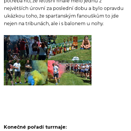
potřeba říci, že letošní finále mělo jednu z
největších úrovní za poslední dobu a bylo opravdu
ukázkou toho, že sparťanským fanouškům to jde
nejen na tribunách, ale i s balonem u nohy.
Konečné pořadí turrnaje: