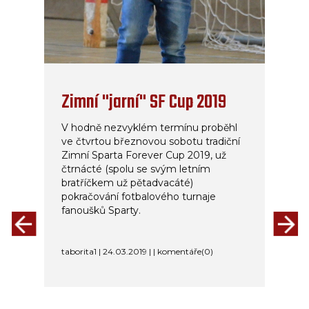
Zimní "jarní" SF Cup 2019
V hodně nezvyklém termínu proběhl
ve čtvrtou březnovou sobotu tradiční
Zimní Sparta Forever Cup 2019, už
čtrnácté (spolu se svým letním
bratříčkem už pětadvacáté)
pokračování fotbalového turnaje
fanoušků Sparty.
taborita1 | 24.03.2019 | | komentáře(0)