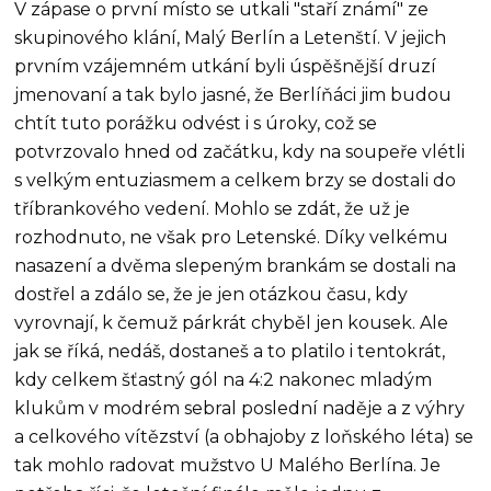
V zápase o první místo se utkali "staří známí" ze
skupinového klání, Malý Berlín a Letenští. V jejich
prvním vzájemném utkání byli úspěšnější druzí
jmenovaní a tak bylo jasné, že Berlíňáci jim budou
chtít tuto porážku odvést i s úroky, což se
potvrzovalo hned od začátku, kdy na soupeře vlétli
s velkým entuziasmem a celkem brzy se dostali do
tříbrankového vedení. Mohlo se zdát, že už je
rozhodnuto, ne však pro Letenské. Díky velkému
nasazení a dvěma slepeným brankám se dostali na
dostřel a zdálo se, že je jen otázkou času, kdy
vyrovnají, k čemuž párkrát chyběl jen kousek. Ale
jak se říká, nedáš, dostaneš a to platilo i tentokrát,
kdy celkem šťastný gól na 4:2 nakonec mladým
klukům v modrém sebral poslední naděje a z výhry
a celkového vítězství (a obhajoby z loňského léta) se
tak mohlo radovat mužstvo U Malého Berlína. Je