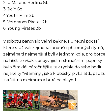
2. U Malého Berlína 8b
3. Jičín 6b
4.Youth Firm 2b
5. Veteranos Pirates 2b
6. Young Pirates 2b
V sobotu panovalo velmi pěkné, sluneční počasí,
které si užívali zejména fanoušci přítomných týmů,
zejména ti nejmenší si byli v jednom kole, pro borce
na hřišti to však s přibývajícími slunečními paprsky
bylo čím dál náročnější a tak rychle do sebe hodit
nějaké ty "vitamíny", jako klobásky, pivka atd., pauzu
zkrátit na minimum a hurá na playoff.