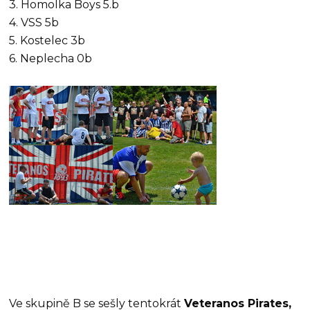
3. Homolka Boys 5.b
4. VSS 5b
5. Kostelec 3b
6. Neplecha 0b
Ve skupině B se sešly tentokrát
Veteranos Pirates,