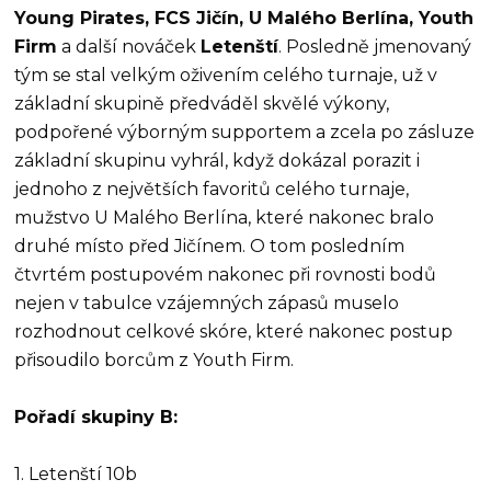
Young Pirates, FCS Jičín, U Malého Berlína, Youth
Firm
a další nováček
Letenští
. Posledně jmenovaný
tým se stal velkým oživením celého turnaje, už v
základní skupině předváděl skvělé výkony,
podpořené výborným supportem a zcela po zásluze
základní skupinu vyhrál, když dokázal porazit i
jednoho z největších favoritů celého turnaje,
mužstvo U Malého Berlína, které nakonec bralo
druhé místo před Jičínem. O tom posledním
čtvrtém postupovém nakonec při rovnosti bodů
nejen v tabulce vzájemných zápasů muselo
rozhodnout celkové skóre, které nakonec postup
přisoudilo borcům z Youth Firm.
Pořadí skupiny B:
1. Letenští 10b