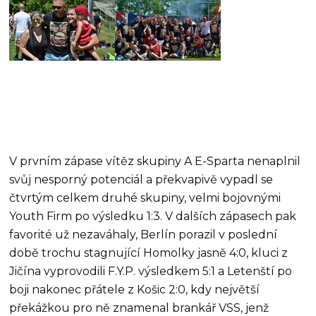
V prvním zápase vítěz skupiny A E-Sparta nenaplnil
svůj nesporný potenciál a překvapivě vypadl se
čtvrtým celkem druhé skupiny, velmi bojovnými
Youth Firm po výsledku 1:3. V dalších zápasech pak
favorité už nezaváhaly, Berlín porazil v poslední
době trochu stagnující Homolky jasně 4:0, kluci z
Jičína vyprovodili F.Y.P. výsledkem 5:1 a Letenští po
boji nakonec přátele z Košic 2:0, kdy největší
překážkou pro ně znamenal brankář VSS, jenž