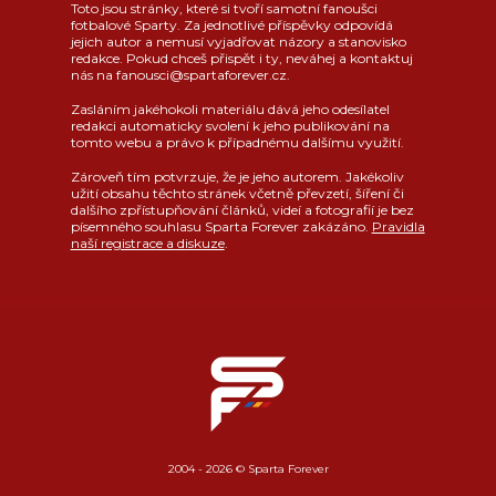
Toto jsou stránky, které si tvoří samotní fanoušci
fotbalové Sparty. Za jednotlivé příspěvky odpovídá
jejich autor a nemusí vyjadřovat názory a stanovisko
redakce. Pokud chceš přispět i ty, neváhej a kontaktuj
nás na fanousci@spartaforever.cz.
Zasláním jakéhokoli materiálu dává jeho odesílatel
redakci automaticky svolení k jeho publikování na
tomto webu a právo k případnému dalšímu využití.
Zároveň tím potvrzuje, že je jeho autorem. Jakékoliv
užití obsahu těchto stránek včetně převzetí, šíření či
dalšího zpřístupňování článků, videí a fotografií je bez
písemného souhlasu Sparta Forever zakázáno.
Pravidla
naší registrace a diskuze
.
2004 - 2026 © Sparta Forever