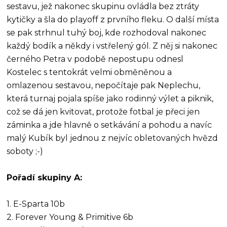
sestavu, jež nakonec skupinu ovládla bez ztráty
kytičky a šla do playoff z prvního fleku. O další místa
se pak strhnul tuhý boj, kde rozhodoval nakonec
každý bodík a někdy i vstřelený gól. Z něj si nakonec
černého Petra v podobě nepostupu odnesl
Kostelec s tentokrát velmi obměněnou a
omlazenou sestavou, nepočítaje pak Neplechu,
která turnaj pojala spíše jako rodinný výlet a piknik,
což se dá jen kvitovat, protože fotbal je přeci jen
záminka a jde hlavně o setkávání a pohodu a navíc
malý Kubík byl jednou z nejvíc obletovaných hvězd
soboty ;-)
Pořadí skupiny A:
1. E-Sparta 10b
2. Forever Young & Primitive 6b