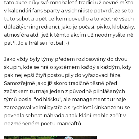
tato akce díky své mnohaleté tradici už pevné místo
v kalendáři fans Sparty a všichni jistě potvrdí, že se to
tuto sobotu opět celkem povedlo a to včetně všech
důležitých ingrediencí, jako je počasí, pivko, klobásky,
atmosféra atd., jež k těmto akcím už neodmyslitelně
patří. Jo a hrál se i fotbal ;-)
Jako vždy byly týmy předem rozlosovány do dvou
skupin, kde se hrálo systémem každý s každým, kdy
pak nejlepší čtyři postoupily do vyřazovací fáze.
Samozřejmě jako již skoro tradičně těsně před
začátkem turnaje jeden z původně přihlášených
týmů poslal "odhlášku", ale management turnaje
zareagoval velmi bystře a s rychlostí šinkanzenu se
povedla sehnat náhrada a tak klání mohlo začít v
nezměněném počtu mančaftů.