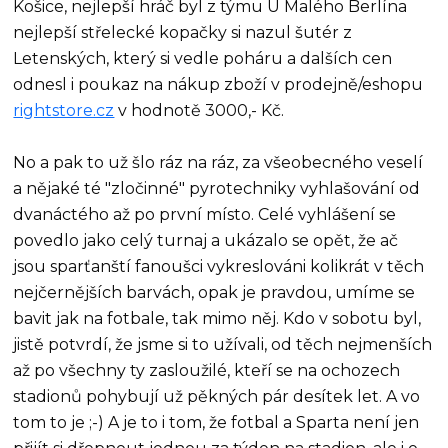
Košice, nejlepší hráč byl z týmu U Malého Berlína
nejlepší střelecké kopačky si nazul šutér z
Letenských, který si vedle poháru a dalších cen
odnesl i poukaz na nákup zboží v prodejně/eshopu
rightstore.cz
v hodnotě 3000,- Kč.
No a pak to už šlo ráz na ráz, za všeobecného veselí
a nějaké té "zločinné" pyrotechniky vyhlašování od
dvanáctého až po první místo. Celé vyhlášení se
povedlo jako celý turnaj a ukázalo se opět, že ač
jsou sparťanští fanoušci vykreslováni kolikrát v těch
nejčernějších barvách, opak je pravdou, umíme se
bavit jak na fotbale, tak mimo něj. Kdo v sobotu byl,
jistě potvrdí, že jsme si to užívali, od těch nejmenších
až po všechny ty zasloužilé, kteří se na ochozech
stadionů pohybují už pěkných pár desítek let. A vo
tom to je ;-) A je to i tom, že fotbal a Sparta není jen