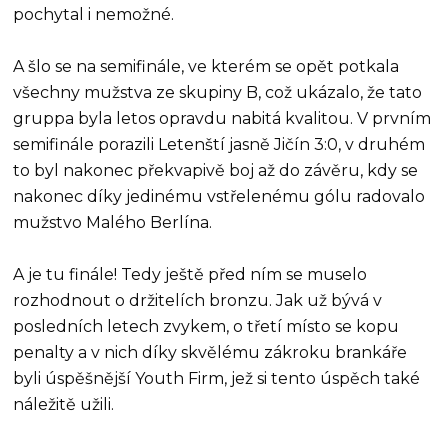
pochytal i nemožné.
A šlo se na semifinále, ve kterém se opět potkala
všechny mužstva ze skupiny B, což ukázalo, že tato
gruppa byla letos opravdu nabitá kvalitou. V prvním
semifinále porazili Letenští jasně Jičín 3:0, v druhém
to byl nakonec překvapivě boj až do závěru, kdy se
nakonec díky jedinému vstřelenému gólu radovalo
mužstvo Malého Berlína.
A je tu finále! Tedy ještě před ním se muselo
rozhodnout o držitelích bronzu. Jak už bývá v
posledních letech zvykem, o třetí místo se kopu
penalty a v nich díky skvělému zákroku brankáře
byli úspěšnější Youth Firm, jež si tento úspěch také
náležitě užili.