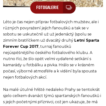
FOTOGALERIE
Léto je čas nejen příprav fotbalových mužstev, ale i
různých povyražení jejich fanoušků a tak se v
sobotu se uskutečnil už už jedenáctý (spolu se
zimním bratříčkem už dvacátý druhý
Letní Sparta
Forever Cup 2017
, turnaj fanoušků
nejúspěšnějšího českého fotbalového klubu. A
nutno říci, že šlo opět velmi vydařené setkání s
kamarády u fotbálku a pivka. Hrálo se v krásném
počasí, výborné atmosféře a k vidění byla spousta
nejen fotbalových akcí.
Na malé útulné hřiště nedaleko Prahy se tentokrát
sjelo celkem dvanáct týmů sparťanských fanoušků i
s jejich početnými příznivci, což jen ukazuje, že má