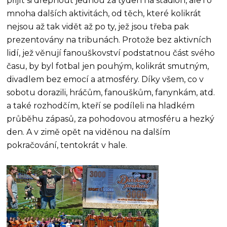
přijít si dřepnout jednou za týden na stadion, ale i o
mnoha dalších aktivitách, od těch, které kolikrát
nejsou až tak vidět až po ty, jež jsou třeba pak
prezentovány na tribunách. Protože bez aktivních
lidí, jež věnují fanouškovství podstatnou část svého
času, by byl fotbal jen pouhým, kolikrát smutným,
divadlem bez emocí a atmosféry. Díky všem, co v
sobotu dorazili, hráčům, fanouškům, fanynkám, atd.
a také rozhodčím, kteří se podíleli na hladkém
průběhu zápasů, za pohodovou atmosféru a hezký
den. A v zimě opět na viděnou na dalším
pokračování, tentokrát v hale.