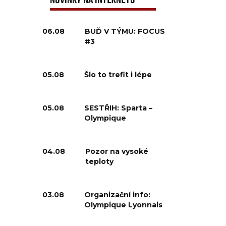
NOVINKY NA INTERNETU
06.08
BUĎ V TÝMU: FOCUS
#3
05.08
Šlo to trefit i lépe
05.08
SESTŘIH: Sparta –
Olympique
04.08
Pozor na vysoké
teploty
03.08
Organizační info:
Olympique Lyonnais