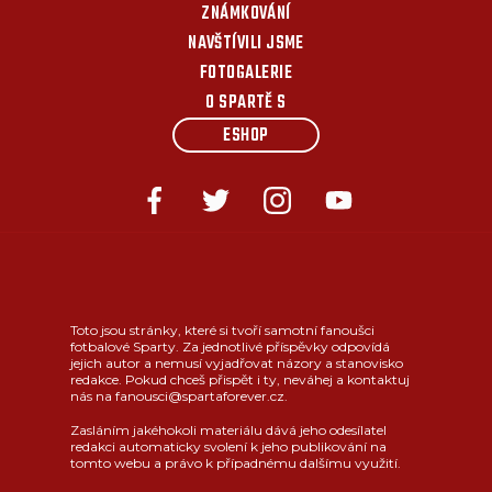
ZNÁMKOVÁNÍ
NAVŠTÍVILI JSME
FOTOGALERIE
O SPARTĚ S
ESHOP
Toto jsou stránky, které si tvoří samotní fanoušci
fotbalové Sparty. Za jednotlivé příspěvky odpovídá
jejich autor a nemusí vyjadřovat názory a stanovisko
redakce. Pokud chceš přispět i ty, neváhej a kontaktuj
nás na fanousci@spartaforever.cz.
Zasláním jakéhokoli materiálu dává jeho odesílatel
redakci automaticky svolení k jeho publikování na
tomto webu a právo k případnému dalšímu využití.