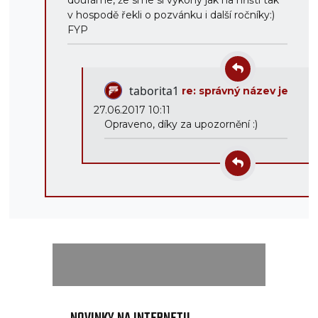
doufáme, že sme si výkony jak na hřišti tak
v hospodě řekli o pozvánku i další ročníky:)
FYP
taborita1
re: správný název je
27.06.2017 10:11
Opraveno, díky za upozornění :)