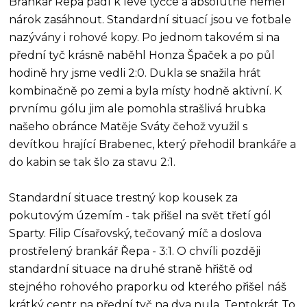
Brankář Řepa padl k levé tyčce a absolutně neměl
nárok zasáhnout. Standardní situací jsou ve fotbale
nazývány i rohové kopy. Po jednom takovém si na
přední tyč krásně naběhl Honza Špaček a po půl
hodině hry jsme vedli 2:0. Dukla se snažila hrát
kombinačně po zemi a byla místy hodně aktivní. K
prvnímu gólu jim ale pomohla strašlivá hrubka
našeho obránce Matěje Sváty čehož využil s
devítkou hrající Brabenec, který přehodil brankáře a
do kabin se tak šlo za stavu 2:1.
Standardní situace trestný kop kousek za
pokutovým územím - tak přišel na svět třetí gól
Sparty. Filip Císařovský, tečovaný míč a doslova
prostřelený brankář Řepa - 3:1. O chvíli později
standardní situace na druhé straně hřiště od
stejného rohového praporku od kterého přišel náš
krátký centr na přední tyč na dva nula. Tentokrát To