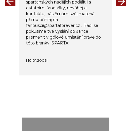
sparťanských nadějích podělit i s
ostatními fanoušky, neváhej a
kontaktuj nás či nám svůj materiál
přímo přihraj na
fanousci@spartaforever.cz . Rádi se
pokusíme tvé vyslání do šance
přeměnit v gólové umístění právě do
této branky. SPARTA!
| 10.01.2006 |