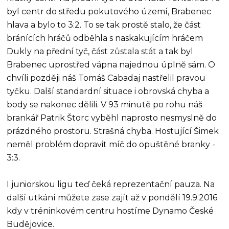
byl centr do středu pokutového území, Brabenec
hlava a bylo to 3:2. To se tak prostě stalo, že část
bránících hráčů odběhla s naskakujícím hráčem
Dukly na přední tyč, část zůstala stát a tak byl
Brabenec uprostřed vápna najednou úplně sám. O
chvíli později náš Tomáš Cabadaj nastřelil pravou
tyčku. Další standardní situace i obrovská chyba a
body se nakonec dělili. V 93 minutě po rohu náš
brankář Patrik Štorc vyběhl naprosto nesmyslně do
prázdného prostoru. Strašná chyba. Hostující Šimek
neměl problém dopravit míč do opuštěné branky -
3:3.
I juniorskou ligu teď čeká reprezentační pauza. Na
další utkání můžete zase zajít až v pondělí 19.9.2016
kdy v tréninkovém centru hostíme Dynamo České
Budějovice.