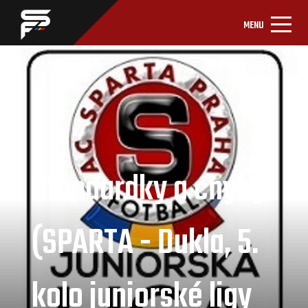
MENU
Standardky a chyby
(SPARTA - Dukla, 5.
kolo juniorské ligy