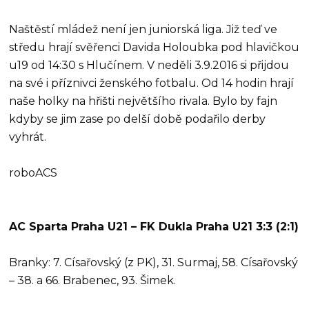
Naštěstí mládež není jen juniorská liga. Již teď ve
středu hrají svěřenci Davida Holoubka pod hlavičkou
u19 od 14:30 s Hlučínem. V neděli 3.9.2016 si přijdou
na své i příznivci ženského fotbalu. Od 14 hodin hrají
naše holky na hřišti největšího rivala. Bylo by fajn
kdyby se jim zase po delší době podařilo derby
vyhrát.
roboACS
AC Sparta Praha U21 – FK Dukla Praha U21 3:3 (2:1)
Branky: 7. Císařovský (z PK), 31. Surmaj, 58. Císařovský
– 38. a 66. Brabenec, 93. Šimek.