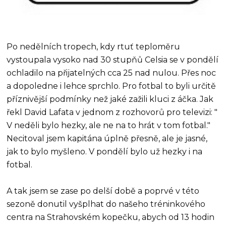
Po nedělních tropech, kdy rtuť teploměru
vystoupala vysoko nad 30 stupňů Celsia se v pondělí
ochladilo na přijatelných cca 25 nad nulou. Přes noc
a dopoledne i lehce sprchlo. Pro fotbal to byli určitě
příznivější podmínky než jaké zažili kluci z áčka. Jak
řekl David Lafata v jednom z rozhovorů pro televizi: "
V neděli bylo hezky, ale ne na to hrát v tom fotbal."
Necitoval jsem kapitána úplně přesně, ale je jasné,
jak to bylo myšleno. V pondělí bylo už hezky i na
fotbal.
A tak jsem se zase po delší době a poprvé v této
sezoně donutil vyšplhat do našeho tréninkového
centra na Strahovském kopečku, abych od 13 hodin