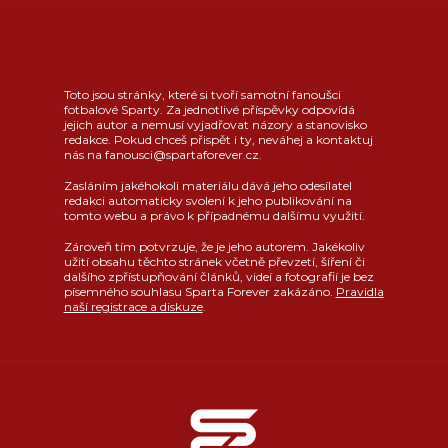
Toto jsou stránky, které si tvoří samotní fanoušci
fotbalové Sparty. Za jednotlivé příspěvky odpovídá
jejich autor a nemusí vyjadřovat názory a stanovisko
redakce. Pokud chceš přispět i ty, neváhej a kontaktuj
nás na fanousci@spartaforever.cz.
Zasláním jakéhokoli materiálu dává jeho odesílatel
redakci automaticky svolení k jeho publikování na
tomto webu a právo k případnému dalšímu využití.
Zároveň tím potvrzuje, že je jeho autorem. Jakékoliv
užití obsahu těchto stránek včetně převzetí, šíření či
dalšího zpřístupňování článků, videí a fotografií je bez
písemného souhlasu Sparta Forever zakázáno.
Pravidla
naší registrace a diskuze
.