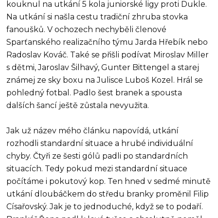
kouknul na utkání 5 kola juniorské ligy proti Dukle.
Na utkání si našla cestu tradiční zhruba stovka
fanoušků. V ochozech nechyběli členové
Sparťanského realizačního týmu Jarda Hřebík nebo
Radoslav Kováč. Také se přišli podívat Miroslav Miller
s dětmi, Jaroslav Šilhavý, Gunter Bittengel a starej
známej ze sky boxu na Julisce Luboš Kozel. Hrál se
pohledný fotbal. Padlo šest branek a spousta
dalších šancí ještě zůstala nevyužita.
Jak už název mého článku napovídá, utkání
rozhodli standardní situace a hrubé individuální
chyby. Čtyři ze šesti gólů padli po standardních
situacích. Tedy pokud mezi standardní situace
počítáme i pokutový kop. Ten hned v sedmé minutě
utkání dloubáčkem do středu branky proměnil Filip
Císařovský. Jak je to jednoduché, když se to podaří.