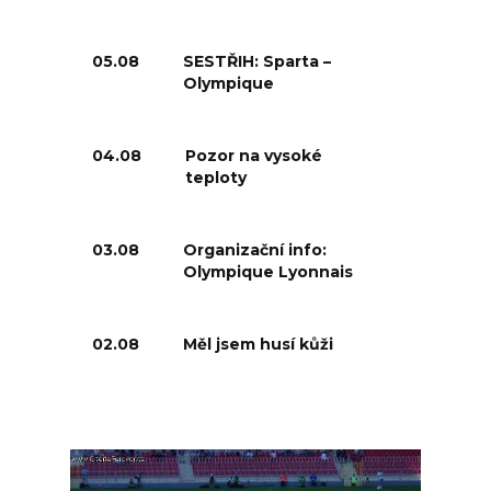
05.08
SESTŘIH: Sparta –
Olympique
04.08
Pozor na vysoké
teploty
03.08
Organizační info:
Olympique Lyonnais
02.08
Měl jsem husí kůži