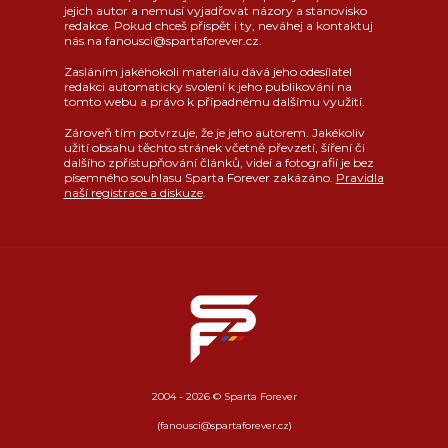
jejich autor a nemusí vyjadřovat názory a stanovisko
redakce. Pokud chceš přispět i ty, neváhej a kontaktuj
nás na fanousci@spartaforever.cz.
Zasláním jakéhokoli materiálu dává jeho odesílatel
redakci automaticky svolení k jeho publikování na
tomto webu a právo k případnému dalšímu využití.
Zároveň tím potvrzuje, že je jeho autorem. Jakékoliv
užití obsahu těchto stránek včetně převzetí, šíření či
dalšího zpřístupňování článků, videí a fotografií je bez
písemného souhlasu Sparta Forever zakázáno.
Pravidla
naší registrace a diskuze
.
2004 - 2026 © Sparta Forever
(fanousci@spartaforever.cz)