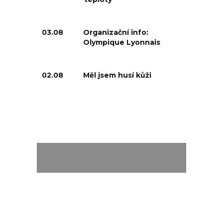
03.08
Organizační info:
Olympique Lyonnais
02.08
Měl jsem husí kůži