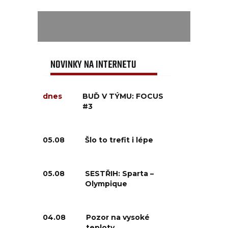
NOVINKY NA INTERNETU
dnes
BUĎ V TÝMU: FOCUS
#3
05.08
Šlo to trefit i lépe
05.08
SESTŘIH: Sparta –
Olympique
04.08
Pozor na vysoké
teploty