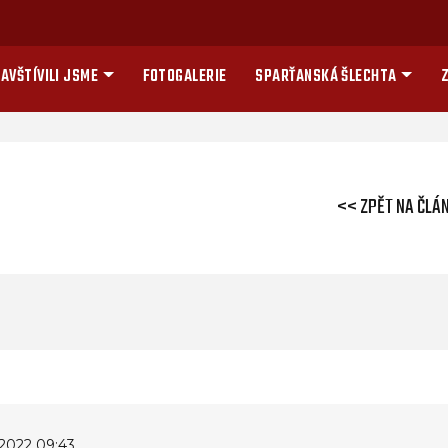
AVŠTÍVILI JSME
FOTOGALERIE
SPARŤANSKÁ ŠLECHTA
Z
<< ZPĚT NA ČLÁ
2022 09:43