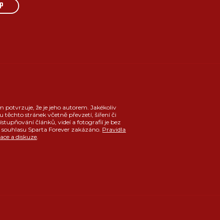
P
m potvrzuje, že je jeho autorem. Jakékoliv
u těchto stránek včetně převzetí, šíření či
ístupňování článků, videí a fotografií je bez
souhlasu Sparta Forever zakázáno.
Pravidla
race a diskuze
.