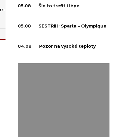
05.08
Šlo to trefit i lépe
hým
k
05.08
SESTŘIH: Sparta – Olympique
04.08
Pozor na vysoké teploty