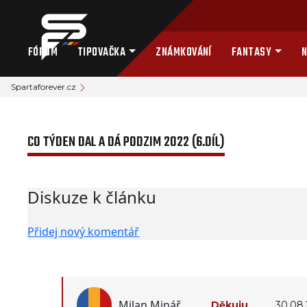
FÓRUM
TIPOVAČKA
ZNÁMKOVÁNÍ
FANTASY
N
Spartaforever.cz
CO TÝDEN DAL A DÁ PODZIM 2022 (6.DÍL)
Diskuze k článku
Přidej nový komentář
Milan Minář
Děkuju
30.08.