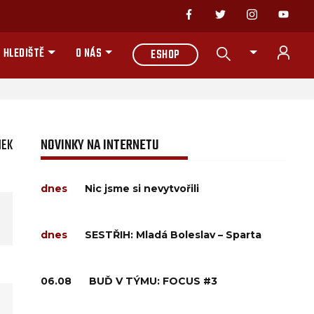
 HLEDIŠTĚ
O NÁS
ESHOP
NEK
NOVINKY NA INTERNETU
dnes
Nic jsme si nevytvořili
dnes
SESTŘIH: Mladá Boleslav – Sparta
06.08
BUĎ V TÝMU: FOCUS #3