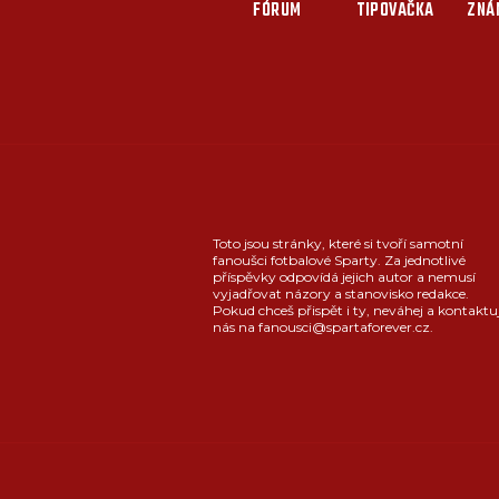
FÓRUM
TIPOVAČKA
ZNÁ
Toto jsou stránky, které si tvoří samotní
fanoušci fotbalové Sparty. Za jednotlivé
příspěvky odpovídá jejich autor a nemusí
vyjadřovat názory a stanovisko redakce.
Pokud chceš přispět i ty, neváhej a kontaktu
nás na fanousci@spartaforever.cz.