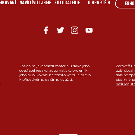
MKOVÁNÍ
NAVŠTÍVILI JSME
FOTOGALERIE
O SPARTĚ S
ESHO
Zasláním jakéhokoli materiálu dává jeho
Zároveň tí
odesílatel redakci automaticky svolení k
užití obsah
jeho publikování na tomto webu a právo
dalšího zpř
k případnému dalšímu využití.
písemného 
j
naší regist