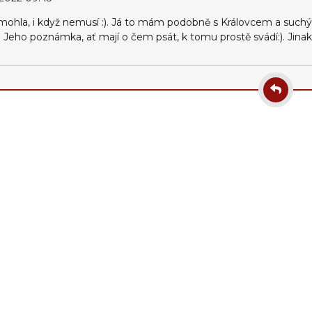
 mohla, i když nemusí :). Já to mám podobně s Královcem a suc
. Jeho poznámka, ať mají o čem psát, k tomu prostě svádí:). Jina