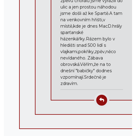
zpěvu chorálů jsme vyrazili do
ulic a jen prostou náhodou
jsme došli až ke Spartě.A tam
na venkovním hřišti,v
místě,kde je dnes MacD.hrály
sparťanské
házenkářky.Rázem bylo v
hledišti snad 500 lidí s
vlajkami,pokřiky,zpěv,něco
nevídaného. Zábava
obrovská.Věřím,že na to
dnešní "babičky" dodnes
vzpomínají.Srdečně je
zdravím.