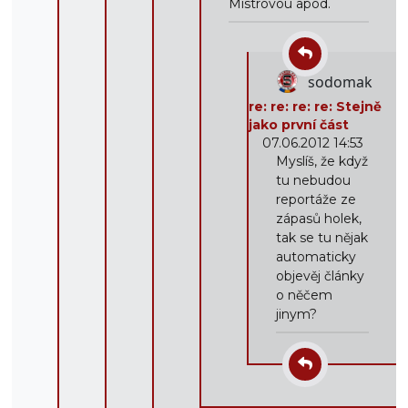
Mistrovou apod.
sodomak
re: re: re: re: Stejně
jako první část
07.06.2012 14:53
Myslíš, že když
tu nebudou
reportáže ze
zápasů holek,
tak se tu nějak
automaticky
objevěj články
o něčem
jinym?