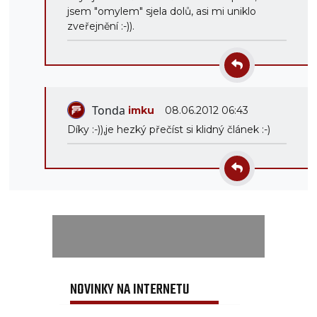
jsem "omylem" sjela dolů, asi mi uniklo
zveřejnění :-)).
Tonda
imku
08.06.2012 06:43
Díky :-)),je hezký přečíst si klidný článek :-)
NOVINKY NA INTERNETU