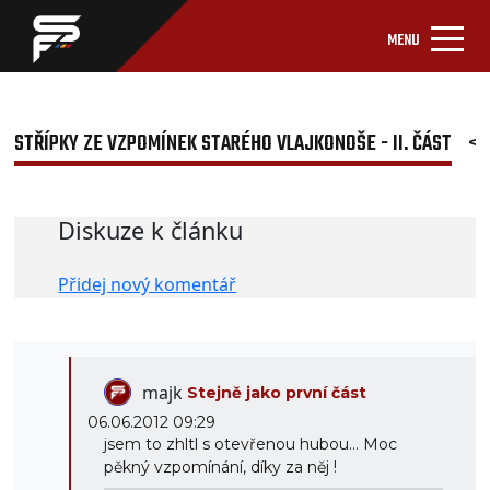
MENU
STŘÍPKY ZE VZPOMÍNEK STARÉHO VLAJKONOŠE - II. ČÁST
<<
Diskuze k článku
Přidej nový komentář
majk
Stejně jako první část
06.06.2012 09:29
jsem to zhltl s otevřenou hubou... Moc
pěkný vzpomínání, díky za něj !