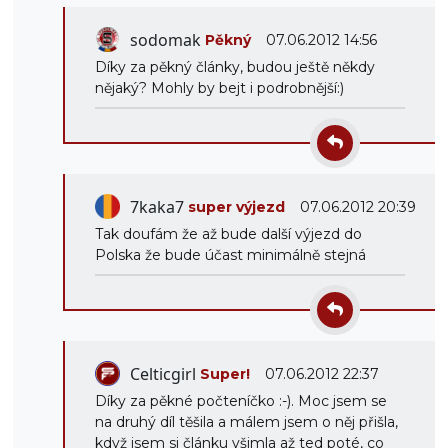
sodomak
Pěkný
07.06.2012 14:56
Díky za pěkný články, budou ještě někdy
nějaký? Mohly by bejt i podrobnější:)
7kaka7
super výjezd
07.06.2012 20:39
Tak doufám že až bude další výjezd do
Polska že bude účast minimálně stejná
Celticgirl
Super!
07.06.2012 22:37
Díky za pěkné počteníčko :-). Moc jsem se
na druhý díl těšila a málem jsem o něj přišla,
když jsem si článku všimla až ted poté, co