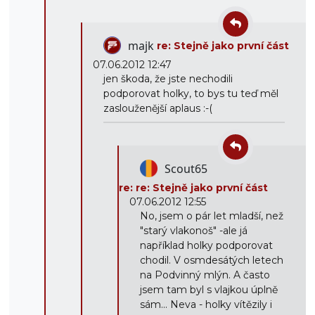
majk
re: Stejně jako první část
07.06.2012 12:47
jen škoda, že jste nechodili
podporovat holky, to bys tu teď měl
zaslouženější aplaus :-(
Scout65
re: re: Stejně jako první část
07.06.2012 12:55
No, jsem o pár let mladší, než
"starý vlakonoš" -ale já
například holky podporovat
chodil. V osmdesátých letech
na Podvinný mlýn. A často
jsem tam byl s vlajkou úplně
sám... Neva - holky vítězily i