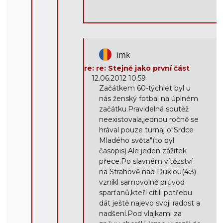
imk
re: re: Stejně jako první část
12.06.2012 10:59
Začátkem 60-týchlet byl u
nás ženský fotbal na úplném
začátku.Pravidelná soutěž
neexistovala,jednou ročně se
hrával pouze turnaj o"Srdce
Mladého světa"(to byl
časopis).Ale jeden zážitek
přece.Po slavném vítězství
na Strahově nad Duklou(4:3)
vznikl samovolně průvod
sparťanů,kteří cítili potřebu
dát ještě najevo svoji radost a
nadšení.Pod vlajkami za