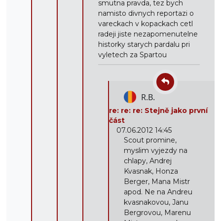
smutna pravda, tez bych
namisto divnych reportazi o
vareckach v kopackach cetl
radeji jiste nezapomenutelne
historky starych pardalu pri
vyletech za Spartou
R.B.
re: re: re: Stejně jako první
část
07.06.2012 14:45
Scout promine,
myslim vyjezdy na
chlapy, Andrej
Kvasnak, Honza
Berger, Mana Mistr
apod. Ne na Andreu
kvasnakovou, Janu
Bergrovou, Marenu