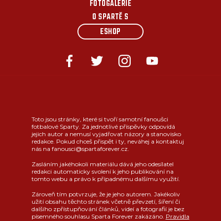
FOTOGALERIE
O SPARTĚ S
ESHOP
Toto jsou stránky, které si tvoří samotní fanoušci
fotbalové Sparty. Za jednotlivé příspěvky odpovídá
jejich autor a nemusí vyjadřovat názory a stanovisko
redakce. Pokud chceš přispět i ty, neváhej a kontaktuj
nás na fanousci@spartaforever.cz.
Zasláním jakéhokoli materiálu dává jeho odesílatel
redakci automaticky svolení k jeho publikování na
tomto webu a právo k případnému dalšímu využití.
Zároveň tím potvrzuje, že je jeho autorem. Jakékoliv
užití obsahu těchto stránek včetně převzetí, šíření či
dalšího zpřístupňování článků, videí a fotografií je bez
písemného souhlasu Sparta Forever zakázáno.
Pravidla