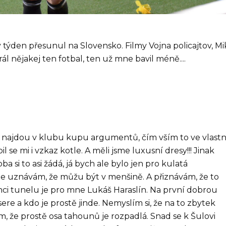
týden přesunul na Slovensko. Filmy Vojna policajtov, Mik
ál nějakej ten fotbal, ten už mne bavil méně....
tě najdou v klubu kupu argumentů, čím vším to ve vlastn
 se mi i vzkaz kotle. A měli jsme luxusní dresy!!! Jinak
a si to asi žádá, já bych ale bylo jen pro kulatá
 ale uznávám, že můžu být v menšině. A přiznávám, že to
onci tunelu je pro mne Lukáš Haraslín. Na první dobrou
sere a kdo je prostě jinde. Nemyslím si, že na to zbytek
m, že prostě osa tahounů je rozpadlá. Snad se k Šulovi