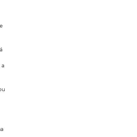
le
ká
 a
kou
na