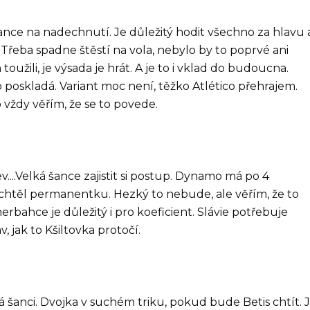
 šance na nadechnutí. Je důležitý hodit všechno za hlavu 
řeba spadne štěstí na vola, nebylo by to poprvé ani
užili, je výsada je hrát. A je to i vklad do budoucna.
to poskladá. Variant moc není, těžko Atlético přehrajem.
o vždy věřím, že se to povede.
..Velká šance zajistit si postup. Dynamo má po 4
 chtěl permanentku. Hezký to nebude, ale věřím, že to
enerbahce je důležitý i pro koeficient. Slávie potřebuje
 jak to Kšiltovka protočí.
 šanci. Dvojka v suchém triku, pokud bude Betis chtít. 