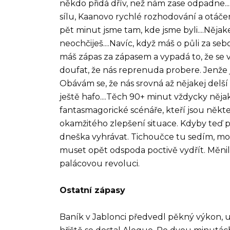
někdo přidá dřív, než nám zase odpadne..
sílu, Kaanovo rychlé rozhodování a otáčení
pět minut jsme tam, kde jsme byli....Něja
neochčiješ....Navíc, když máš o půli za se
máš zápas za zápasem a vypadá to, že se
doufat, že nás reprenuda probere. Jenže j
Obávám se, že nás srovná až nějakej delší 
ještě hafo....Těch 90+ minut vždycky něja
fantasmagorické scénáře, kteří jsou někt
okamžitého zlepšení situace. Kdyby teď p
dneška vyhrávat. Tichoučce tu sedím, mod
muset opět odspoda poctivě vydřít. Měnil 
palácovou revoluci.
Ostatní zápasy
Baník v Jablonci předvedl pěkný výkon, uj