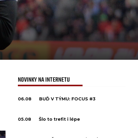
NOVINKY NA INTERNETU
06.08
BUĎ V TÝMU: FOCUS #3
05.08
Šlo to trefit i lépe