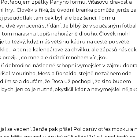
..Potřebujem zpátky Panyho formu, Viťasovu dravost a
 hry....Člověk si říká, že úvodní branka pomůže, jenže za
kej pseudotlak tam pak byl, ale bez šancí. Formu
bou dvě vynucená střídání. Je blbý, že v současným fotba
 v tom marasmu topíš nehorázně dlouho. Člověk mohl
e to těžký, když máš většinu kádru na cestě po světě.
klid....A ten je kalendářově za chvilku, ale zápasů nás če
k přežiju, co mne ale dráždí mnohem víc, jsou
eří dobrodinci následně schopní vymejšlet v zájmu dobra
řišel Mourinho, Messi a Ronaldo, stejně nezačnem ode
lím se a doufám, že Rosa už pochopil, že si to budem
bych, jen co je nutné, okysličil kádr a nevymejšlel něja
al se vedení. Jenže pak přišel Polidarův otřes mozku a 