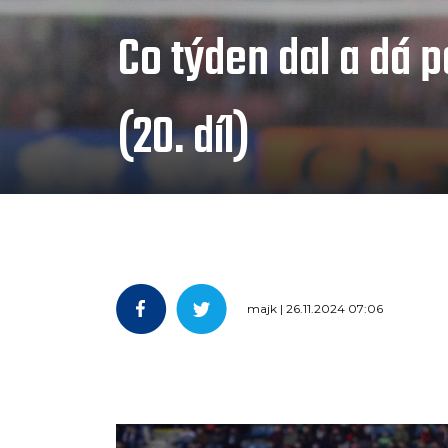
Co týden dal a dá 
(20. díl)
majk | 26.11.2024 07:06