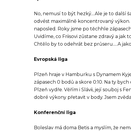
No, nemusí to být hezký....Ale je to další
odvést maximálně koncentrovaný výkon. T
naposled. Roky jsme po těchhle zápasech to
Uvidíme, co Friisovi zůstane zdravý a jak 
Chtělo by to odehrát bez průseru.....A jak
Evropská liga
Plzeň hraje v Hamburku s Dynamem Kyjev..
zápasech 0 bodů a skore 0:10. Na ty bych
Plzeň vydře. Věřím i Slávii, její souboj s F
dobré výkony přetavit v body. Jsem zvědav,
Konferenční liga
Boleslav má doma Betis a myslím, že nemá