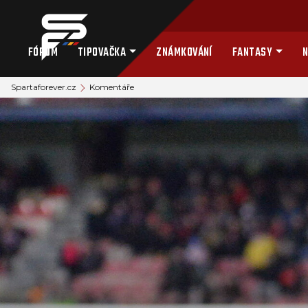
FÓRUM
TIPOVAČKA
ZNÁMKOVÁNÍ
FANTASY
N
Spartaforever.cz
Komentáře