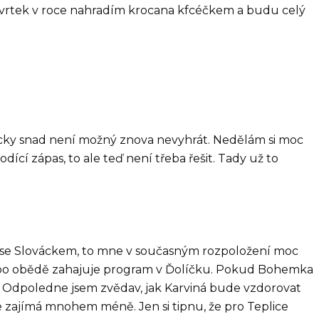
í čtvrtek v roce nahradím krocana kfcéčkem a budu celý
icky snad není možný znova nevyhrát. Nedělám si moc
dící zápas, to ale teď není třeba řešit. Tady už to
e Slováckem, to mne v současným rozpoložení moc
i, po obědě zahajuje program v Ďolíčku. Pokud Bohemka
t. Odpoledne jsem zvědav, jak Karviná bude vzdorovat
zajímá mnohem méně. Jen si tipnu, že pro Teplice