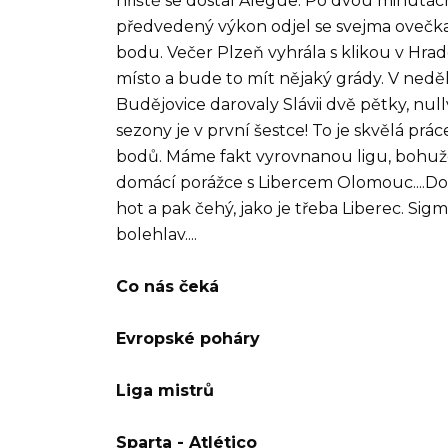
hřiště se dostal Alegue. Po dvou minutách 
předvedený výkon odjel se svejma ovečkam
bodu. Večer Plzeň vyhrála s klikou v Hrad
místo a bude to mít nějaký grády. V neděl
Budějovice darovaly Slávii dvě pětky, nul
sezony je v první šestce! To je skvělá práce
bodů. Máme fakt vyrovnanou ligu, bohuže
domácí porážce s Libercem Olomouc....Doš
hot a pak čehý, jako je třeba Liberec. Si
bolehlav....
Co nás čeká
Evropské poháry
Liga mistrů
Sparta - Atlético