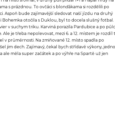
na hřišti srovnal, v druhý půli přidal 1+1 a Hapal hrdý na
a s prázdnou. To ovčáci s blonďákama si rozdělili po
ci. Aspoň bude zajímavější sledovat naší jízdu na druhý
i Bohemka otočila s Duklou, byl to docela slušný fotbal.
lvier v suchym triku. Karviná porazila Pardubice a po půl
. Ale je třeba nepolevovat, mezi 6. a 12. místem je rozdíl t
l v průměrnosti. Na zmiňované 12. místo spadla po
el jim dech. Zajímavý, čekal bych střídavé výkony, jedn
gma ale měla super začátek a po výhře na Spartě už jen