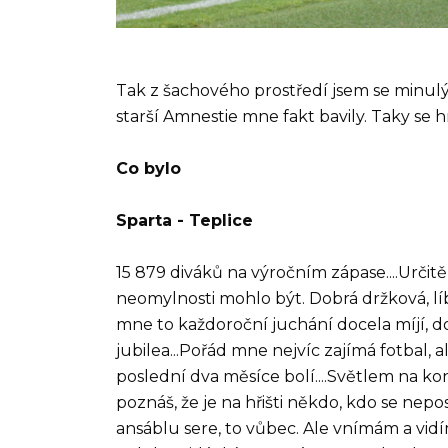
Tak z šachového prostředí jsem se minulý 
starší Amnestie mne fakt bavily. Taky se hr
Co bylo
Sparta - Teplice
15 879 diváků na výročním zápase....Urči
neomylnosti mohlo být. Dobrá držková, líbil
mne to každoroční juchání docela míjí, dob
jubilea...Pořád mne nejvíc zajímá fotbal,
poslední dva měsíce bolí....Světlem na k
poznáš, že je na hřišti někdo, kdo se nepo
ansáblu sere, to vůbec. Ale vnímám a vidí