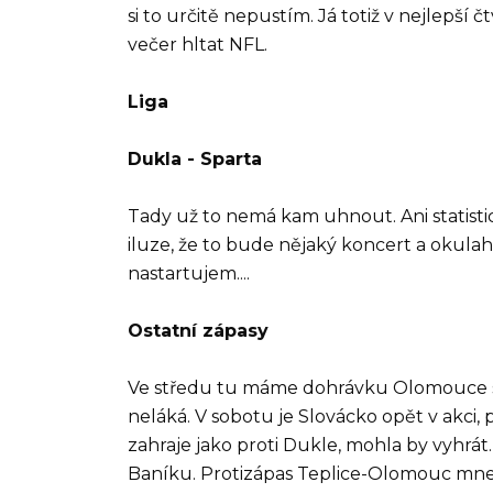
si to určitě nepustím. Já totiž v nejlepš
večer hltat NFL.
Liga
Dukla - Sparta
Tady už to nemá kam uhnout. Ani statist
iluze, že to bude nějaký koncert a okulaho
nastartujem....
Ostatní zápasy
Ve středu tu máme dohrávku Olomouce s
neláká. V sobotu je Slovácko opět v akc
zahraje jako proti Dukle, mohla by vyhrá
Baníku. Protizápas Teplice-Olomouc mne 