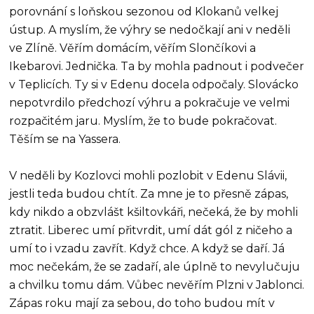
porovnání s loňskou sezonou od Klokanů velkej
ústup. A myslím, že výhry se nedočkají ani v neděli
ve Zlíně. Věřím domácím, věřím Slončíkovi a
Ikebarovi. Jednička. Ta by mohla padnout i podvečer
v Teplicích. Ty si v Edenu docela odpočaly. Slovácko
nepotvrdilo předchozí výhru a pokračuje ve velmi
rozpačitém jaru. Myslím, že to bude pokračovat.
Těším se na Yassera.
V neděli by Kozlovci mohli pozlobit v Edenu Slávii,
jestli teda budou chtít. Za mne je to přesně zápas,
kdy nikdo a obzvlášt kšiltovkáři, nečeká, že by mohli
ztratit. Liberec umí přitvrdit, umí dát gól z ničeho a
umí to i vzadu zavřít. Když chce. A když se daří. Já
moc nečekám, že se zadaří, ale úplně to nevylučuju
a chvilku tomu dám. Vůbec nevěřím Plzni v Jablonci.
Zápas roku mají za sebou, do toho budou mít v