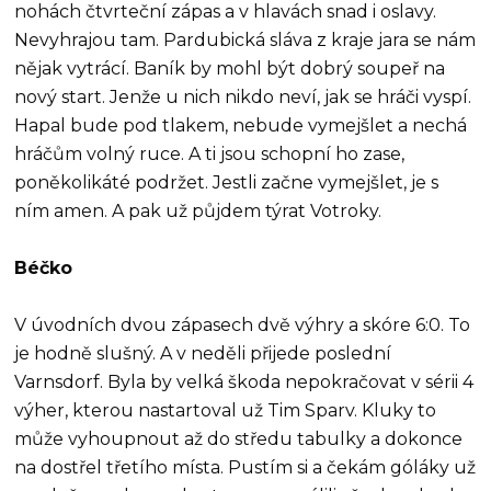
nohách čtvrteční zápas a v hlavách snad i oslavy.
Nevyhrajou tam. Pardubická sláva z kraje jara se nám
nějak vytrácí. Baník by mohl být dobrý soupeř na
nový start. Jenže u nich nikdo neví, jak se hráči vyspí.
Hapal bude pod tlakem, nebude vymejšlet a nechá
hráčům volný ruce. A ti jsou schopní ho zase,
poněkolikáté podržet. Jestli začne vymejšlet, je s
ním amen. A pak už půjdem týrat Votroky.
Béčko
V úvodních dvou zápasech dvě výhry a skóre 6:0. To
je hodně slušný. A v neděli přijede poslední
Varnsdorf. Byla by velká škoda nepokračovat v sérii 4
výher, kterou nastartoval už Tim Sparv. Kluky to
může vyhoupnout až do středu tabulky a dokonce
na dostřel třetího místa. Pustím si a čekám góláky už