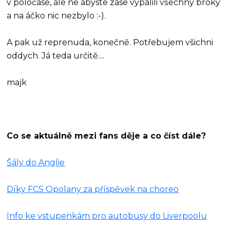
v poločase, ale ne abyste zase vypálili všechny broky
a na áčko nic nezbylo :-).
A pak už reprenuda, konečně. Potřebujem všichni
oddych. Já teda určitě....
majk
Co se aktuálně mezi fans děje a co číst dále?
Šály do Anglie
Díky FCS Opolany za příspěvek na choreo
Info ke vstupenkám pro autobusy do Liverpoolu