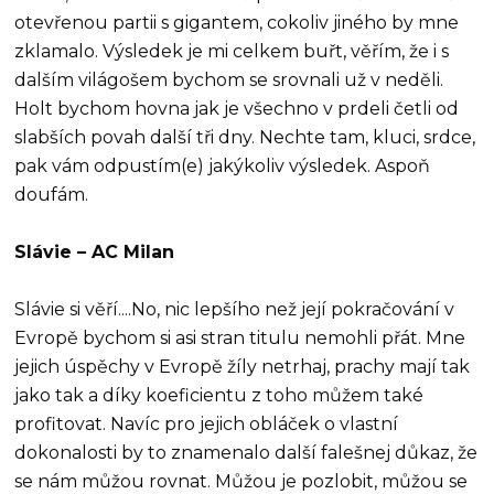
otevřenou partii s gigantem, cokoliv jiného by mne
zklamalo. Výsledek je mi celkem buřt, věřím, že i s
dalším világošem bychom se srovnali už v neděli.
Holt bychom hovna jak je všechno v prdeli četli od
slabších povah další tři dny. Nechte tam, kluci, srdce,
pak vám odpustím(e) jakýkoliv výsledek. Aspoň
doufám.
Slávie – AC Milan
Slávie si věří....No, nic lepšího než její pokračování v
Evropě bychom si asi stran titulu nemohli přát. Mne
jejich úspěchy v Evropě žíly netrhaj, prachy mají tak
jako tak a díky koeficientu z toho můžem také
profitovat. Navíc pro jejich obláček o vlastní
dokonalosti by to znamenalo další falešnej důkaz, že
se nám můžou rovnat. Můžou je pozlobit, můžou se