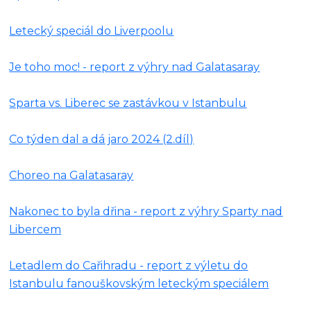
Letecký speciál do Liverpoolu
Je toho moc! - report z výhry nad Galatasaray
Sparta vs. Liberec se zastávkou v Istanbulu
Co týden dal a dá jaro 2024 (2.díl)
Choreo na Galatasaray
Nakonec to byla dřina - report z výhry Sparty nad
Libercem
Letadlem do Cařihradu - report z výletu do
Istanbulu fanouškovským leteckým speciálem