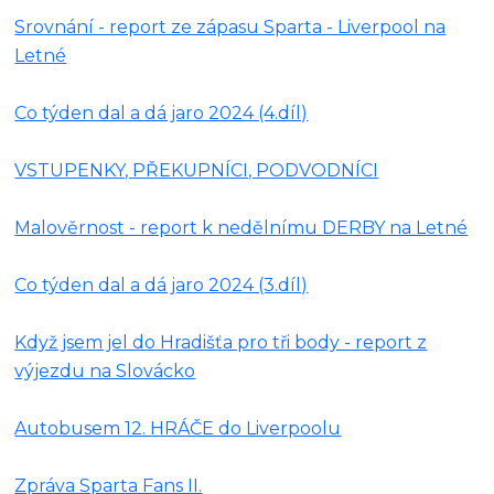
Srovnání - report ze zápasu Sparta - Liverpool na
Letné
Co týden dal a dá jaro 2024 (4.díl)
VSTUPENKY, PŘEKUPNÍCI, PODVODNÍCI
Malověrnost - report k nedělnímu DERBY na Letné
Co týden dal a dá jaro 2024 (3.díl)
Když jsem jel do Hradišťa pro tři body - report z
výjezdu na Slovácko
Autobusem 12. HRÁČE do Liverpoolu
Zpráva Sparta Fans II.