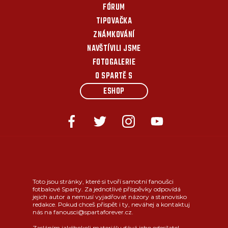
FÓRUM
TIPOVAČKA
ZNÁMKOVÁNÍ
NAVŠTÍVILI JSME
FOTOGALERIE
O SPARTĚ S
ESHOP
Toto jsou stránky, které si tvoří samotní fanoušci
fotbalové Sparty. Za jednotlivé příspěvky odpovídá
jejich autor a nemusí vyjadřovat názory a stanovisko
redakce. Pokud chceš přispět i ty, neváhej a kontaktuj
nás na fanousci@spartaforever.cz.
Zasláním jakéhokoli materiálu dává jeho odesílatel