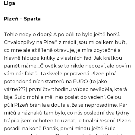
Liga
Plzeň – Sparta
Tohle nebylo dobrý. A po půli to bylo ještě horší.
Chvalozpěvy na Plzeň z médií jsou mi celkem buřt,
co mne ale až šíleně otravuje, je míra zbytečné a
hlavně hloupé kritiky z vlastních řad. Jak krátkou
pamět máme....Člověk se to nikde nedozví, ale povím
vám pár faktů. Ta skvěle připravená Plzeň plná
potencionálních starterů na EURO (to jako
vážně???) první čtvrthodinu vůbec nevěděla, která
bije. Šulo mohl a měl nás poslat do vedení. Celou
půli Plzeň bránila a doufala, že se neprosadíme. Pár
míčů a náznaků tam bylo, co nás poslední dva týdny
trápí a jsem ochoten to uznat, je finální řešení. Plzeň
posadil na koně Panák, první mindu ještě Šulc