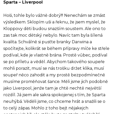
Sparta – Liverpool
Hoši, tohle bylo vážně dobrý!!! Nenechám se zmást
výsledkem. Sklopím uši a řeknu, že jsem myslel, že
Kloppovy děti budou snazším soustem. Ale ono to
zas tak moc dětský nebylo. Navíc tam byla šílená
kvalita. Schválně si pusťte branky Darwina a
spočítejte, kolikrát se během přípravy míče ke střele
podíval, kde je vlastně brána. Prostě vůbec, podíval
se po příletu a věděl. Abychom takového soupeře
mohli porazit, musí se nás trošku držet klika, musí
soupeř něco zahodit a my prostě bezpodmínečně
musíme proměňovat šance. Měli jsme jich podobně
jako Liverpool, jenže tam je chtě nechtě největší
rozdíl. Já jsem ale sakra spokojenej s tím, že Sparta
neuhýbá. Věděli jsme, co chceme hrát a snažili se o
to celý zápas. Mohlo z toho bejt nějakejch