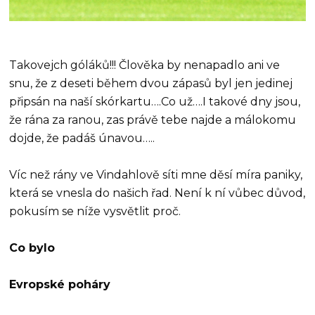
Takovejch góláků!!! Člověka by nenapadlo ani ve
snu, že z deseti během dvou zápasů byl jen jedinej
připsán na naší skórkartu….Co už….I takové dny jsou,
že rána za ranou, zas právě tebe najde a málokomu
dojde, že padáš únavou…..
Víc než rány ve Vindahlově síti mne děsí míra paniky,
která se vnesla do našich řad. Není k ní vůbec důvod,
pokusím se níže vysvětlit proč.
Co bylo
Evropské poháry