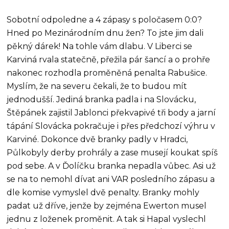
Sobotní odpoledne a 4 zápasy s poločasem 0:0?
Hned po Mezinárodním dnu žen? To jste jim dali
pěkný dárek! Na tohle vám dlabu. V Liberci se
Karviná rvala statečně, přežila pár šancí a o prohře
nakonec rozhodla proměněná penalta Rabušice.
Myslím, že na severu čekali, že to budou mít
jednodušší. Jediná branka padla i na Slovácku,
Štěpánek zajistil Jablonci překvapivé tři body a jarní
tápání Slovácka pokračuje i přes předchozí výhru v
Karviné. Dokonce dvě branky padly v Hradci,
Půlkobyly derby prohrály a zase musejí koukat spíš
pod sebe. A v Ďolíčku branka nepadla vůbec. Asi už
se na to nemohl dívat ani VAR posledního zápasu a
dle komise vymyslel dvě penalty. Branky mohly
padat už dříve, jenže by zejména Ewerton musel
jednu z loženek proměnit. A tak si Hapal vyslechl