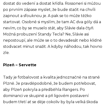
dostat do vedení a dostat křídla. Rossoneri si můžou
po prvním zápase myslet, že bude stačit na chvíli
zapnout a sfouknou je. A pak se to může těžko
startovat. Osobně si myslím, že tam AC dva góly dá a
nevím, co by se muselo stát, aby Slávie dala čtyři.
Možná probuzení Standy Tecla? Ne, Slávie asi
nepostoupí, ale může se o to devadesát nebo klidně
stodvacet minut snažit. A kdyby náhodou, tak hovno
zle.
Plzeň – Servette
Tady je fotbalovost a kvalita jednoznačně na straně
Plzně. Je pravděpodobné, že budem potřebovat,
aby Plzeň pokryla a předběhla Rangers. Po
dominanci ve skupině a při ligovém postavení
budem třetí ať se děje cokoliv by byla velká škoda