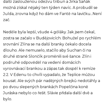
další zaslouženou odezvu tribun a Jirka Saňák
možná získal nějaký ten týden navíc. A probudil se
Julda, zrovna když ho dám ve Fantě na lavičku...Není
zač.
Neděle byla lepší, všude 4 góláky. Jak jsem čekal,
zostra se začalo v Budějovicích. Bohužel po rychlém
srovnání Zlína se na další branky čekalo docela
dlouho. Ale nemuselo, stačílo aby Suchan či na
druhé straně Slončík proměnili své šance. Zlín i
podruhé odpověděl na vedení domácích
vyrovnávací brankou a zápas tak dospěl k remíze
2:2. V Edenu to chvíli vypadalo, že Teplice můžou
kousat. Ale svých pár nadějných brejků nedotáhly a
po dvou slepených brankách Popelčina koně
Juráska nebylo co řešit. Slávie přidala další dvě a
bylo.