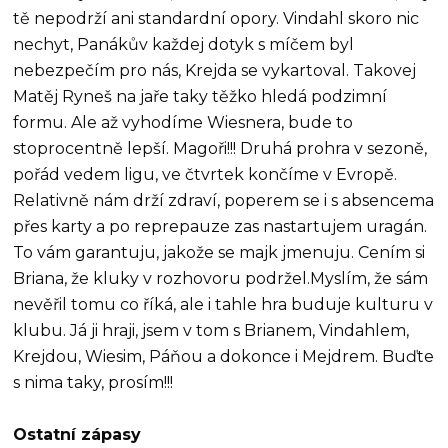
tě nepodrží ani standardní opory. Vindahl skoro nic
nechyt, Panákův každej dotyk s míčem byl
nebezpečím pro nás, Krejda se vykartoval. Takovej
Matěj Ryneš na jaře taky těžko hledá podzimní
formu. Ale až vyhodíme Wiesnera, bude to
stoprocentně lepší. Magoři!!! Druhá prohra v sezoně,
pořád vedem ligu, ve čtvrtek končíme v Evropě.
Relativně nám drží zdraví, poperem se i s absencema
přes karty a po reprepauze zas nastartujem uragán.
To vám garantuju, jakože se majk jmenuju. Cením si
Briana, že kluky v rozhovoru podržel.Myslím, že sám
nevěřil tomu co říká, ale i tahle hra buduje kulturu v
klubu. Já ji hraji, jsem v tom s Brianem, Vindahlem,
Krejdou, Wiesim, Páňou a dokonce i Mejdrem. Buďte
s nima taky, prosím!!!
Ostatní zápasy