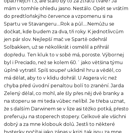
opatrnejch 1:3, ale stálo by to za ztrátu tváře? Já
mám v tomhle ohledu jasno. Nestálo. Opět se vrátím
do predtloňskýho července a vzpomenu si na
Spartu ve Stavangeru....Rok a půl.....Nemůžu se
dočkat, kde budem za dva, tři roky. K jednotlivcům
jen pár slov. Nejlepší mač ve Spartě odehrál
Solbakken, už se několikrát i osmělil a přihrál
dopředu. Ten kluk to v sobě má, poroste. Výbornej
byl i Preciado, než se kolem 60.´ jako většina týmu
úplně vytratil. Spíš soupeř uklidnil hru a věděl, co
má dělat, aby to v klidu dohrál. U Asgera víc než
chyba před úvodní penaltou bolí to zranění. Jarda
Zelený dělal, co mohl, ale šly přes něj dvě branky a
na stoperu se mi teda vůbec nelíbil. Je třeba uznat,
že s dalším Darwinem se v lize asi těžko potká, přesto
preferuju na stoperech stopery. Celkově ale všichni
dobrý a za mne klobouk dolů. Jestli to některé
hysterky počítaj jako zápas v krizi, tak jsou za mne