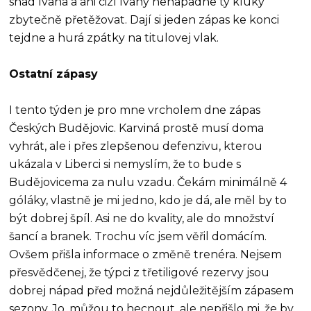
snad Ivana a ani cizí Ivany nenapadne ty kluky
zbytečně přetěžovat. Dají si jeden zápas ke konci
tejdne a hurá zpátky na titulovej vlak.
Ostatní zápasy
I tento týden je pro mne vrcholem dne zápas
Českých Budějovic. Karviná prostě musí doma
vyhrát, ale i přes zlepšenou defenzivu, kterou
ukázala v Liberci si nemyslím, že to bude s
Budějovicema za nulu vzadu. Čekám minimálně 4
góláky, vlastně je mi jedno, kdo je dá, ale měl by to
být dobrej špíl. Asi ne do kvality, ale do množství
šancí a branek. Trochu víc jsem věřil domácím.
Ovšem přišla informace o změně trenéra. Nejsem
přesvědčenej, že týpci z třetiligové rezervy jsou
dobrej nápad před možná nejdůležitějším zápasem
sezony. Jo, můžou to hecnout, ale nepřišlo mi, že by