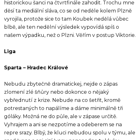
historickou šanci na čtvrtfinále zahodit. Trochu mne
děsí ta mediální sláva, co se od neděle kolem Plzně
vyrojila, protože sice to tam Koubek nedělá vůbec
blbě, ale ten nedělní výsledek vypovídá spíš o
našem výpadku, než o Plzni. Věřím v postup Viktorie.
Liga
Sparta – Hradec Králové
Nebudu zbytečně dramatickej, nejde o zápas
zlomení zlé šňůry nebo dokonce o nějaký
vybřednutí z krize. Nebude na co šetřit, kromě
potrestaných to napálíme a dáme minimálně tři
góláky. Možná ne do půle, ale v zápase určitě.
Vyhrajem a ani se nezpotíme a odeberem se na
repre srazy. Blbý, že kluci nebudou spolu v týmu, ale