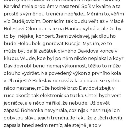
Karviná měla problém v nasazení. Spíš v kvalitě a ta
prostě s výměnou trenéra nepřijde....Měním to, věřím
víc Budějovicím. Domácím tak budu věřit až v Mladé
Boleslavi. Olomouc sice na Baníku vyhrála, ale že by
to byl nějakej koncert. Jsem zvědavej, jak dlouho
bude Holoubek ignorovat Kušeje. Myslím, že to
může být další začátek divného Davidova konce v
klubu. Všude, kde byl po něm nikdo neplakal a když
Davidovi oblíbenci nemaj výkonnost, těžko to může
dlouho vydržet. Na povedený výkon z prvního kola
v Plzni ještě Boleslav nenavázala a pokud se rychle
něco nestane, může hodně brzo Davidovi zbejt v
ruce akorát tak elektronická tužka. Chtěl bych věřit
jedničce, ale něco mi říká, že nebude. Už devět
zápasů Bohemka nevyhrála, což nijak nesnižuje loni
dobytou slávu jejich trenéra. Je fakt, že z těch devíti
zapsala hned sedm remíz, ale stejně je to v