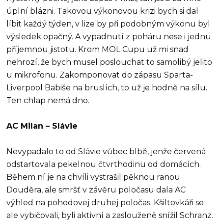
úplní blázni. Takovou výkonovou krizi bych si dal
líbit každý týden, v lize by při podobným výkonu byl
výsledek opačný. A vypadnutí z poháru nese i jednu
příjemnou jistotu. Krom MOL Cupu už mi snad
nehrozí, že bych musel poslouchat to samolibý jelito
u mikrofonu. Zakomponovat do zápasu Sparta-
Liverpool Babiše na bruslích, to už je hodně na sílu.
Ten chlap nemá dno.
AC Milan – Slávie
Nevypadalo to od Slávie vůbec blbě, jenže červená
odstartovala pekelnou čtvrthodinu od domácích.
Během ní je na chvíli vystrašil pěknou ranou
Douděra, ale smršť v závěru poločasu dala AC
výhled na pohodovej druhej poločas. Kšiltovkáři se
ale vybičovali, byli aktivní a zaslouženě snížil Schranz.