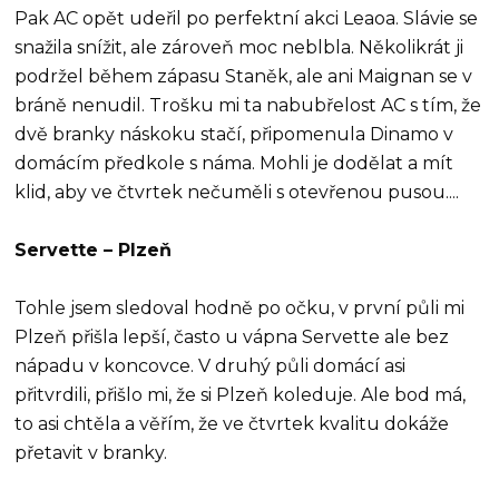
Pak AC opět udeřil po perfektní akci Leaoa. Slávie se
snažila snížit, ale zároveň moc neblbla. Několikrát ji
podržel během zápasu Staněk, ale ani Maignan se v
bráně nenudil. Trošku mi ta nabubřelost AC s tím, že
dvě branky náskoku stačí, připomenula Dinamo v
domácím předkole s náma. Mohli je dodělat a mít
klid, aby ve čtvrtek nečuměli s otevřenou pusou....
Servette – Plzeň
Tohle jsem sledoval hodně po očku, v první půli mi
Plzeň přišla lepší, často u vápna Servette ale bez
nápadu v koncovce. V druhý půli domácí asi
přitvrdili, přišlo mi, že si Plzeň koleduje. Ale bod má,
to asi chtěla a věřím, že ve čtvrtek kvalitu dokáže
přetavit v branky.