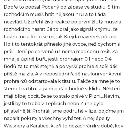
Dobře to popsal Podaný po zápase ve studiu. S tím
rozhodčím musíš hrát nějakou hru a to Láďa
nezvlád. Už přehlíživá reakce po první žlutý musela
rozhodčího nasrat. Já to bral jako signál k týmu, že
takhle ne a líbilo se mi, jak Krejda navenek působil.
Holt to tentokrát přineslo jiné ovoce, než bychom si
přáli. Dění po červené už nemá moc cenu řešit. Za
mne je úplně buřt, jestli prohrajem 0:1 nebo 0:4.
Bodů za to máš stejně a po vyšší prohře si spíš dáš
příště majzla. A v neposlední řadě nás loni venkovní
prohra 4:0 odstartovala k titulu. Takže za mne je to
štempl na titul a jsem pořád hodně v klidu. Někteří
mají blbej pocit, že se to stalo právě v Plzni....Nevím,
jestli by to třeba v Teplicích nebo Zlíně bylo
přijatelnější. Prohráli jsme podruhé v lize, pojďme jim
napařit pokuty a všechny vyházet. A nejlépe ty
Wiesnery a Karabce, kteří to nezachránili v době, kdy