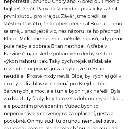
nepotrestal, druhou Chorý ano. A před půlí mohlo
bejt ještě hůř, Pany další mindou prakticky zařídil
první žlutou pro Krejdu. Závěr jsme přežili se
štěstím. Pak čtu, že Koubek přechcal Briana....Tomu
se směju snad ještě víc, než názoru, že ho přechcal
Klopp. Měli jsme za sebou několik zápasů, kdy první
půle nebyla dobrá a Brian nestřídal. A třeba v
Karviné či naposled v pohárovém derby šel ten
výkon nahoru i tak. Taky bych nějak střídal, ale
rozhodně nepovažuju za chybu, že to Brian
neudělal. Prostě nikdy nevíš. Blbej byl rychlej gól v
druhý půli a hlavně červená pro Krejdu. Těch
červených je moc, ale tuhle bych nijak neřešil. Byla
za dva žlutý fauly, kdy tam šel s dobrou myšlenkou,
ale pozdním provedením. Vůbec bych to
neporovnával s červenejma za oplácení, gesta a
podobně. On mu sudí tu druhou nemusel dávat,
což řekla i komise, ale docela chápu, proč mu ji dal.