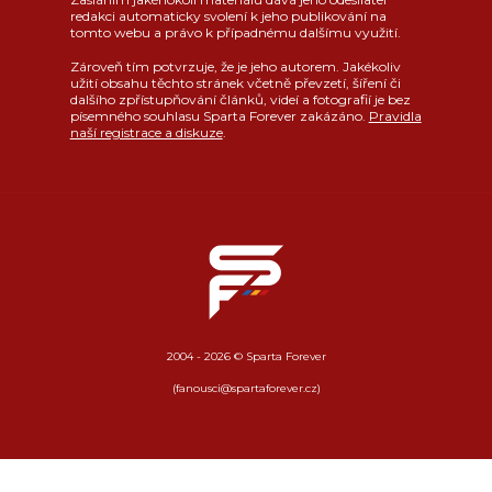
redakci automaticky svolení k jeho publikování na
tomto webu a právo k případnému dalšímu využití.
Zároveň tím potvrzuje, že je jeho autorem. Jakékoliv
užití obsahu těchto stránek včetně převzetí, šíření či
dalšího zpřístupňování článků, videí a fotografií je bez
písemného souhlasu Sparta Forever zakázáno.
Pravidla
naší registrace a diskuze
.
2004 - 2026 © Sparta Forever
(fanousci@spartaforever.cz)