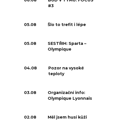
06.08
BUĎ V TÝMU: FOCUS
#3
05.08
Šlo to trefit i lépe
05.08
SESTŘIH: Sparta –
Olympique
04.08
Pozor na vysoké
teploty
03.08
Organizační info:
Olympique Lyonnais
02.08
Měl jsem husí kůži