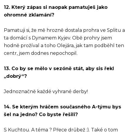
12. Který zápas si naopak pamatuješ jako
ohromné zklamání?
Pamatuji si, že mě hrozně dostala prohra ve Splitu a
ta domácí s Dynamem Kyjev. Obě prohry jsem
hodně prožíval a toho Olejára, jak tam podběhl ten
centr, jsem dodnes nepochopil.
13. Co by se mělo v sezóně stát, aby sis řekl
„dobrý“?
Jednoznačně každé vyhrané derby!
14. Se kterým hráčem současného A-týmu bys
šel na jedno? Co byste řešili?
S Kuchtou. A téma ? Přece drůbež :). Také o tom