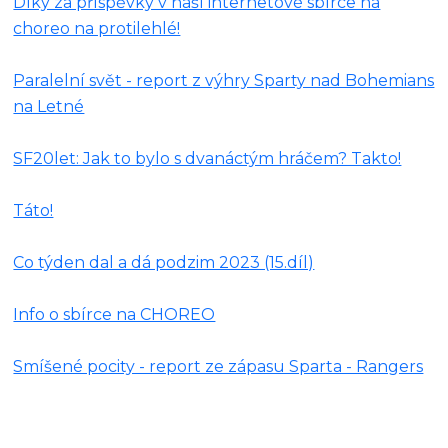
Díky za příspěvky v naší internetové sbírce na
choreo na protilehlé!
Paralelní svět - report z výhry Sparty nad Bohemians
na Letné
SF20let: Jak to bylo s dvanáctým hráčem? Takto!
Táto!
Co týden dal a dá podzim 2023 (15.díl)
Info o sbírce na CHOREO
Smíšené pocity - report ze zápasu Sparta - Rangers