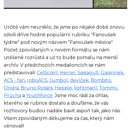
Určitě vám neuniklo, že jsme po nějaké době znovu
oživili dříve hodně populární rubriku "Fanoušek
týdne" pod novým názvem "Fanoušek měsíce".
Počet zpovídaných v novém formátu se nám
utěšeně rozrůstá a už to bude pomalu na menší
archív. V předchozích medailoncích se nám
představovali:
Celticgirl
,
Herrer
,
Seeagull
,
Gaginnek
,
ACS - fan
,
roboACS
,
Jumbo1
,
dexíček
,
Bombito
,
Ondra
,
Bruno Rossini
,
Heppig
,
lightman1
,
Tommy.
,
Průcha
a
Youthforce
. Jsme moc rádi za ohlas,
kterého se rubrice dostalo a doufáme, že vás
rozhovory budou nadále bavit aspoň tak, jako nás.
Všem zpovídaným děkujeme za čas, který nám
věnovali!