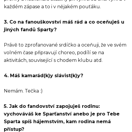
každém zápase a to i v nějakém pouťáku.
3. Co na fanouškovství máš rád a co oceňuješ u
jiných fandů Sparty?
Právě to zprofanované srdíčko a oceňuji, že ve svém
volném čase připravují choreo, podílí se na
aktivitách, související s chodem klubu atd.
4. Máš kamarád(k)y slávist(k)y?
Nemám. Tečka :)
5. Jak do fandovství zapojuješ rodinu:
vychováváš ke Sparťanství anebo je pro Tebe
Sparta spíš hájemstvím, kam rodina nemá
přístup?