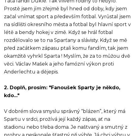
Táta fandil Dukle. Tak vlivem rodiny to nebylo.
Prostě jsem jím zřejmě byl hned od doby, kdy jsem
začal vnímat sport a především fotbal. Vyrůstal jsem
na sídlišti okresního města a fotbal byl hlavní sport v
létě a bendy hokej v zimě. Když se hrál fotbal
rozdělovalo se to na Sparťany a slávisty. Když se mě
před začátkem zápasu ptali komu fandím, tak jsem
okamžitě vyhrkl Sparta ! Myslím, že za to můžou dvě
věci. Václav Mašek a jeho famózní výkon proti
Anderlechtu a dějepis.
2. Doplň, prosím: "Fanoušek Sparty je někdo,
kdo..."
V dobrém slova smyslu správný “blázen”, který má
Spartu v srdci, prožívá její každý zápas, ať na
stadionu nebo třeba doma. Je naštvaný a smutný z
prohry a neskonale šťastný při výhře. Já chci výhru v