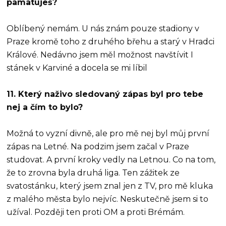
pamatuješ?
Oblíbený nemám. U nás znám pouze stadiony v
Praze kromě toho z druhého břehu a starý v Hradci
Králové. Nedávno jsem měl možnost navštívit I
stánek v Karviné a docela se mi líbil
11. Který naživo sledovaný zápas byl pro tebe
nej a čím to bylo?
Možná to vyzní divně, ale pro mě nej byl můj první
zápas na Letné. Na podzim jsem začal v Praze
studovat. A první kroky vedly na Letnou. Co na tom,
že to zrovna byla druhá liga. Ten zážitek ze
svatostánku, který jsem znal jen z TV, pro mě kluka
z malého města bylo nejvíc. Neskutečně jsem si to
užíval. Později ten proti OM a proti Brémám.