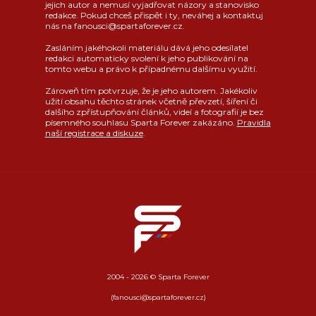
jejich autor a nemusí vyjadřovat názory a stanovisko
redakce. Pokud chceš přispět i ty, neváhej a kontaktuj
nás na fanousci@spartaforever.cz.
Zasláním jakéhokoli materiálu dává jeho odesílatel
redakci automaticky svolení k jeho publikování na
tomto webu a právo k případnému dalšímu využití.
Zároveň tím potvrzuje, že je jeho autorem. Jakékoliv
užití obsahu těchto stránek včetně převzetí, šíření či
dalšího zpřístupňování článků, videí a fotografií je bez
písemného souhlasu Sparta Forever zakázáno.
Pravidla
naší registrace a diskuze
.
2004 - 2026 © Sparta Forever
(fanousci@spartaforever.cz)