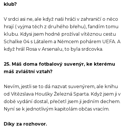
klub?
V srdci asi ne, ale když naši hráči v zahraničí o něco
hrají ( vyjma těch z druhého břehu), fandím tomu
klubu. Kdysi jsem hodně prožíval vítěznou cestu
Schalke 04 s Látalem a Němcem pohárem UEFA. A
když hrál Rosa v Arsenalu, to byla srdcovka.
25. Máš doma fotbalový suvenýr, ke kterému
máš zvláštní vztah?
Nevím, jestli se to dá nazvat suvenýrem, ale knihu
od Vitězslava Houšky Železná Sparta. Když jsem ji v
době vydání dostal, přečetl jsem ji jedním dechem.
Nyní se k jednotlivým kapitolám občas vracím.
Díky za rozhovor.