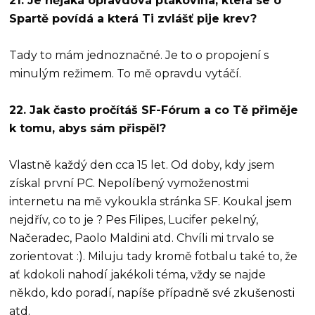
21. Je nějaká opravdová ptákovina, která se o
Spartě povídá a která Ti zvlášť pije krev?
Tady to mám jednoznačné. Je to o propojení s
minulým režimem. To mě opravdu vytáčí.
22. Jak často pročítáš SF-Fórum a co Tě přiměje
k tomu, abys sám přispěl?
Vlastně každý den cca 15 let. Od doby, kdy jsem
získal první PC. Nepolíbený vymoženostmi
internetu na mě vykoukla stránka SF. Koukal jsem
nejdřív, co to je ? Pes Filipes, Lucifer pekelný,
Načeradec, Paolo Maldini atd. Chvíli mi trvalo se
zorientovat :). Miluju tady kromě fotbalu také to, že
ať kdokoli nahodí jakékoli téma, vždy se najde
někdo, kdo poradí, napíše případně své zkušenosti
atd.