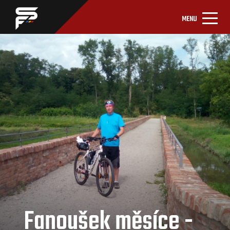
MENU
Fanoušek měsíce -