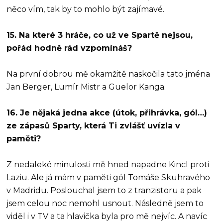
něco vím, tak by to mohlo být zajímavé.
15. Na které 3 hráče, co už ve Spartě nejsou,
pořád hodně rád vzpomínáš?
Na první dobrou mě okamžitě naskočila tato jména
Jan Berger, Lumír Mistr a Guelor Kanga.
16. Je nějaká jedna akce (útok, přihrávka, gól…)
ze zápasů Sparty, která Ti zvlášť uvízla v
paměti?
Z nedaleké minulosti mě hned napadne Kincl proti
Laziu. Ale já mám v paměti gól Tomáše Skuhravého
v Madridu. Poslouchal jsem to z tranzistoru a pak
jsem celou noc nemohl usnout. Následně jsem to
viděl i v TV a ta hlavička byla pro mě nejvíc. A navíc