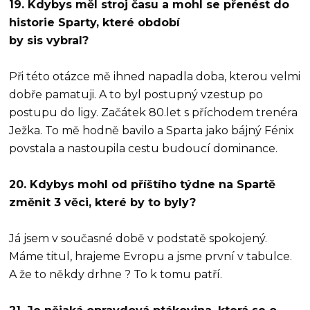
19. Kdybys měl stroj času a mohl se přenést do
historie Sparty, které období
by sis vybral?
Při této otázce mě ihned napadla doba, kterou velmi
dobře pamatuji. A to byl postupný vzestup po
postupu do ligy. Začátek 80.let s příchodem trenéra
Ježka. To mě hodně bavilo a Sparta jako bájný Fénix
povstala a nastoupila cestu budoucí dominance.
20. Kdybys mohl od příštího týdne na Spartě
změnit 3 věci, které by to byly?
Já jsem v současné době v podstatě spokojený.
Máme titul, hrajeme Evropu a jsme první v tabulce.
A že to někdy drhne ? To k tomu patří.