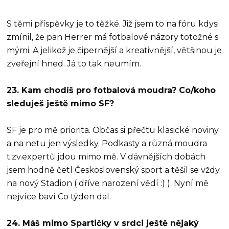
S těmi příspěvky je to těžké. Již jsem to na fóru kdysi
zmínil, že pan Herrer má fotbalové názory totožné s
mými. A jelikož je čipernější a kreativnější, většinou je
zveřejní hned. Já to tak neumím.
23. Kam chodíš pro fotbalová moudra? Co/koho
sleduješ ještě mimo SF?
SF je pro mě priorita. Občas si přečtu klasické noviny
a na netu jen výsledky. Podkasty a různá moudra
t.zv.expertů jdou mimo mě. V dávnějších dobách
jsem hodně četl Československý sport a těšil se vždy
na nový Stadion ( dříve narození vědí :) ). Nyní mě
nejvíce baví Co týden dal.
24. Máš mimo Spartičky v srdci ještě nějaký