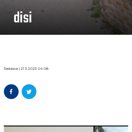
disi
Redakce | 21.11.2023 04:08