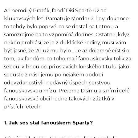
Ač nerodilý Pražák, fandí Disi Spartě už od
klukovských let. Pamatuje Mordor 2. ligy: dokonce
to tehdy bylo poprvé, co se dostal na Letnou a
samozřejmě na to vzpomíná dodnes. Ostatně, když
někdo prohlásí, že je z duklácké rodiny, musí vám
být jasné, že 20 už mu bylo… Je až dojemné číst si o
tom, jak fandům, co toho mají fanouškovsky tolik za
sebou, vlhnou oči při oslavách loňského titulu: jako
spoustě z nás i jemu po nějakém období
odevzdanosti vlil nedávný úspěch čerstvou
fanouškovskou mízu. Přejeme Disimu a s ním i celé
fanouškovské obci hodně takových zážitků v
příštích letech.
1. Jak ses stal fanouškem Sparty?