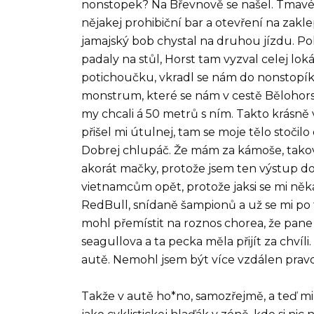
nonstopek? Na Břevnově se našel. Tmavé
nějakej prohibiční bar a otevření na zakl
jamajský bob chystal na druhou jízdu. Polí
padaly na stůl, Horst tam vyzval celej loká
potichoučku, vkradl se nám do nonstopík
monstrum, které se nám v cestě Bělohors
my chcali á 50 metrů s ním. Takto krásně 
přišel mi útulnej, tam se moje tělo stočil
Dobrej chlupáč. Že mám za kámoše, takov
akorát mačky, protože jsem ten výstup do
vietnamcům opět, protože jaksi se mi něk
RedBull, snídaně šampionů a už se mi po t
mohl přemístit na roznos chorea, že pane 
seagullova a ta pecka měla přijít za chvíl
autě. Nemohl jsem být více vzdálen prav
Takže v autě ho*no, samozřejmě, a teď mi 