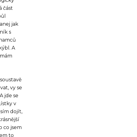
ogicky
á část
půl
anej jak
ník s
etnamců
kýbl. A
o mám
í soustavě
vat, vy se
A jde se
ístky v
ím dojít,
krásnější
o co jsem
sem to