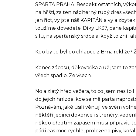
SPARTA PRAHA. Respekt ostatních, výkony
na hřišti, za ten nádherný rudý dres vše
jen říct, vy jste náš KAPITÁN a vy a zbytek
toužíme dovedete. Díky LK37, pane kapitá
sílu, na sparťanský srdce a ikdyž to zní f
Kdo by to byl do chlapce z Brna řekl že? 
Konec zápasu, děkovačka a už jsem to zas n
všech spadlo. Ze všech.
No a zlatý hřeb večera, to co jsem neslíbi
do jejich hnízda, kde se mě parta naprosto
Poznávám, jaké úsilí věnují ve svém voln
něktěří jedinci dokonce i s trenéry, vede
někdo předtím zápasem musí připravit, to 
pádí čas moc rychle, proloženo pivy, kořa