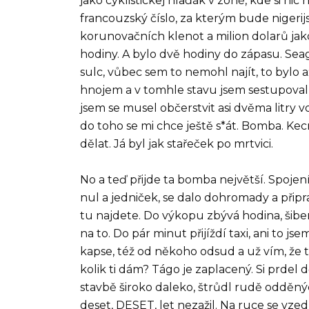
jako cyklistickej hlaďák v zóně, kde si n
francouzský číslo, za kterým bude nigerij
korunovačních klenot a milion dolarů jak
hodiny. A bylo dvě hodiny do zápasu. Sea
sulc, vůbec sem to nemohl najít, to bylo a
hnojem a v tomhle stavu jsem sestupoval
jsem se musel občerstvit asi dvěma litry v
do toho se mi chce ještě s*át. Bomba. Ke
dělat. Já byl jak stařeček po mrtvici.
No a teď přijde ta bomba největší. Spojení
nul a jedniček, se dalo dohromady a připr
tu najdete. Do výkopu zbývá hodina, šibenič
na to. Do pár minut přijíždí taxi, ani to j
kapse, též od někoho odsud a už vím, že 
kolik ti dám? Tágo je zaplacený. Si prdel 
stavbě široko daleko, štrůdl rudě odděný
deset, DESET, let nezažil. Na ruce se vzed