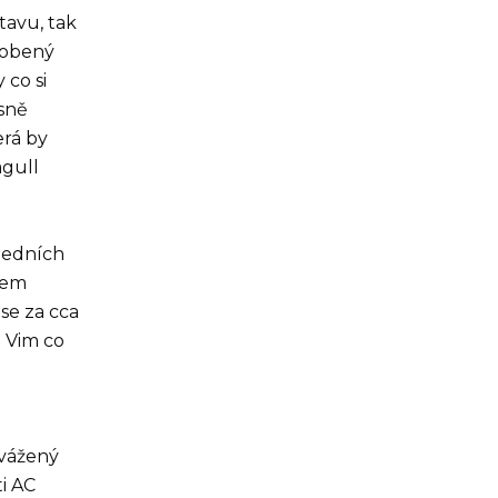
tavu, tak
yrobený
 co si
ásně
erá by
agull
sledních
sem
se za cca
. Vim co
u
 vážený
i AC