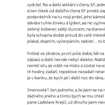
vydržel. No a další setkání s členy SF, je
si ten lístek od dalšího člena SF prostě
podprdelník na tu moji prdel, jeho kámoš p
dáváte tuhle štreku á týden, asi nic vyjí
zelený koberec zalitý sluncem, na stanovi
byla schopna dodat proud do celé městské č
plakal, dojetím, vyčerpáním, radostí … to b
Fotbal ve zkratce, první půle slabá, lidi
zápasů a další nervák nebyl daleko. Naště
neměl sílu se vrátit na místo a zůstal na
tři hodiny zadaří, repektive nezadaří reta
je v banku, že bych jel i další noc do rán
Jmenovitě? Jen jednoho, a že jsem se na ně
žádného jiného a tímto bych se mu chtěl
pane Ladislave Krejčí, už dlouho jsem ne