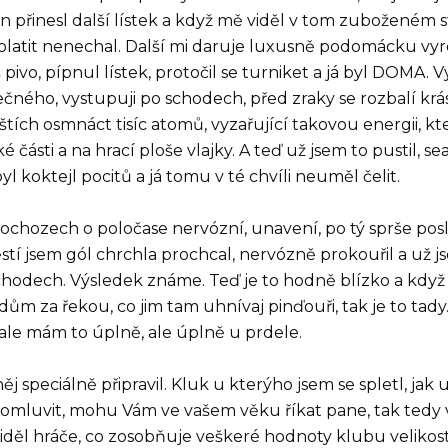
den přinesl další lístek a když mě viděl v tom zuboženém s
 zaplatit nenechal. Další mi daruje luxusně podomácku v
ivo, pípnul lístek, protočil se turniket a já byl DOMA. Vy
mečného, vystupuji po schodech, před zraky se rozbalí kr
štích osmnáct tisíc atomů, vyzařující takovou energii, kt
ásti a na hrací ploše vlajky. A teď už jsem to pustil, se
yl koktejl pocitů a já tomu v té chvíli neuměl čelit.
 na ochozech o poločase nervózní, unavení, po tý sprše po
stí jsem gól chrchla prochcal, nervózně prokouřil a už j
 schodech. Výsledek známe. Teď je to hodně blízko a když 
rdům za řekou, co jim tam uhnívaj pinďouři, tak je to tady
a, ale mám to úplně, ale úplně u prdele.
j speciálně připravil. Kluk u kterýho jsem se spletl, jak 
 omluvit, mohu Vám ve vašem věku říkat pane, tak tedy
viděl hráče, co zosobňuje veškeré hodnoty klubu velikost