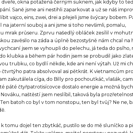
 dveře, okna potažená černým suknem, jak kdyby to teď
epání. Saně jsme ani nestihli zaparkovat a už se náš impr
bit vajco, eins, zwei, drei a přejeli jsme švýcary bobem. 
l na jaterní souboj a ani jsme si toho nevšimli, pomalu,
u mrak průseru. Zprvu našedlý obláček zesílil v mohut
kou zavěsilo na záda a úplně bezostyšně nám chcal na h
vychcaní jsem se vyhoupli do pelechu, já teda do psího,
o do klubka a během pár hodin jsem se probudil jako zlatej
ou trubku, co bydlí někde, kde ani není výtah. Už mi c
 čtvrtýho patra absolvoval asi pětkrát. K vietnamcům pr
am zakutálela cíga, do Billy pro pochoutkáč, vlašák, cam
é páté čtyřpatrotisícovce dostalo energie a možná bych 
Nováku, naštěstí jsem neslíbil, taková byla prozřetelnos
i. Ten batoh co byl v tom nonstopu, ten byl tvůj? Ne ne, b
dě.
k tomu dojel ten zbytkáč, pustilo se do mě sluníčko a p