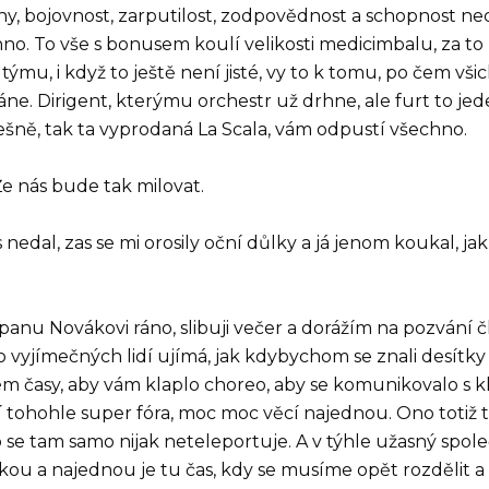
, bojovnost, zarputilost, zodpovědnost a schopnost ne
chno. To vše s bonusem koulí velikosti medicimbalu, za t
 týmu, i když to ještě není jisté, vy to k tomu, po čem vši
ne. Dirigent, kterýmu orchestr už drhne, ale furt to jed
alešně, tak ta vyprodaná La Scala, vám odpustí všechno.
Že nás bude tak milovat.
edal, zas se mi orosily oční důlky a já jenom koukal, jak
l panu Novákovi ráno, slibuji večer a dorážím na pozvání 
 vyjímečných lidí ujímá, jak kdybychom se znali desítky 
ém časy, aby vám klaplo choreo, aby se komunikovalo s 
ní tohohle super fóra, moc moc věcí najednou. Ono totiž 
se tam samo nijak neteleportuje. A v týhle užasný spole
lkou a najednou je tu čas, kdy se musíme opět rozdělit a 