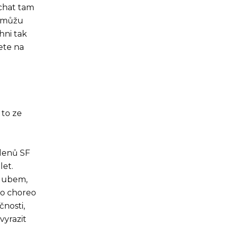
chat tam
o můžu
chni tak
ete na
 to ze
členů SF
let.
klubem,
to choreo
čnosti,
vyrazit