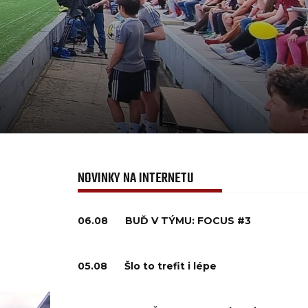
NOVINKY NA INTERNETU
06.08
BUĎ V TÝMU: FOCUS #3
05.08
Šlo to trefit i lépe