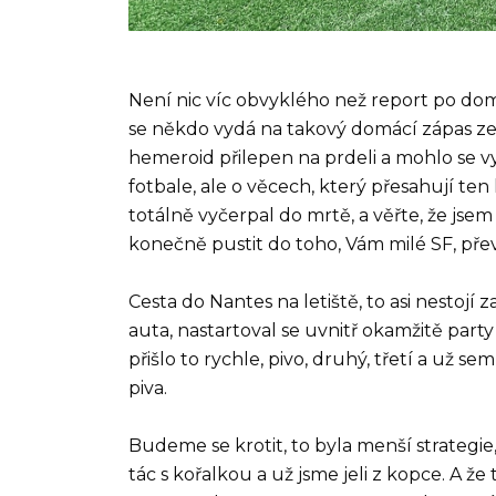
Není nic víc obvyklého než report po do
se někdo vydá na takový domácí zápas ze
hemeroid přilepen na prdeli a mohlo se v
fotbale, ale o věcech, který přesahují te
totálně vyčerpal do mrtě, a věřte, že jse
konečně pustit do toho, Vám milé SF, přev
Cesta do Nantes na letiště, to asi nestojí z
auta, nastartoval se uvnitř okamžitě party 
přišlo to rychle, pivo, druhý, třetí a už 
piva.
Budeme se krotit, to byla menší strategie,
tác s kořalkou a už jsme jeli z kopce. A že