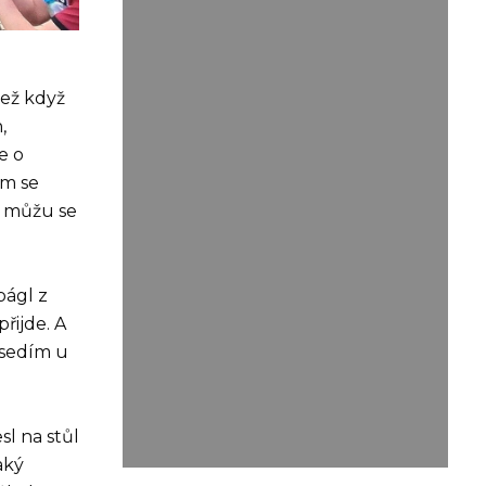
než když
,
e o
em se
, můžu se
bágl z
řijde. A
t sedím u
sl na stůl
aký