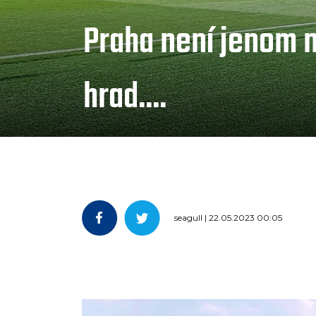
Praha není jenom 
hrad....
seagull | 22.05.2023 00:05