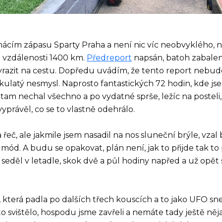
mácím zápasu Sparty Praha a není nic víc neobvyklého, 
 vzdálenosti 1400 km.
Předreport
napsán, batoh zabalen
yrazit na cestu. Dopředu uvádím, že tento report nebud
n kulatý nesmysl. Naprosto fantastických 72 hodin, kde js
m tam nechal všechno a po vydatné sprše, ležíc na posteli
yprávěl, co se to vlastně odehrálo.
a řeč, ale jakmile jsem nasadil na nos sluneční brýle, vzal 
mód. A budu se opakovat, plán není, jak to přijde tak to p
sem seděl v letadle, skok dvě a půl hodiny napřed a už opě
 která padla po dalších třech kouscích a to jako UFO sne
 to svištělo, hospodu jsme zavřeli a nemáte tady ještě něj