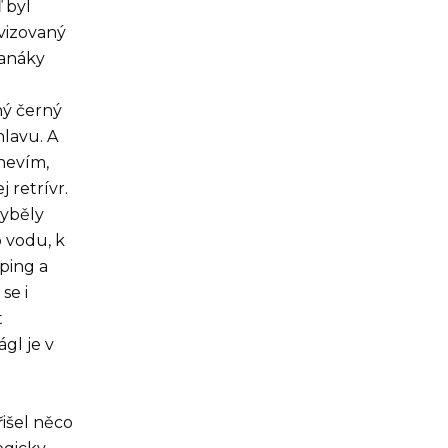
 byl
ovizovaný
Panáky
ný černý
lavu. A
 nevím,
 retrívr.
hyběly
o vodu, k
ping a
se i
t
ágl je v
řišel něco