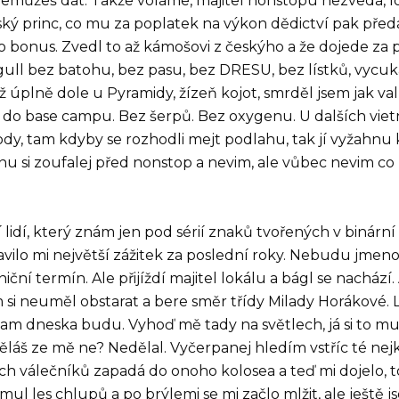
ic nemůžeš dát. Takže voláme, majitel nonstopu nezvedá, l
ský princ, co mu za poplatek na výkon dědictví pak před
o bonus. Zvedl to až kámošovi z českýho a že dojede za 
gull bez batohu, bez pasu, bez DRESU, bez lístků, vycuk
ž úplně dole u Pyramidy, žízeň kojot, smrděl jsem jak val
 do base campu. Bez šerpů. Bez oxygenu. U dalších vi
ody, tam kdyby se rozhodli mejt podlahu, tak jí vyžahnu 
cnu si zoufalej před nonstop a nevim, ale vůbec nevim c
 lidí, který znám jen pod sérií znaků tvořených v binárn
avilo mi největší zážitek za poslední roky. Nebudu jmeno
ní termín. Ale přijíždí majitel lokálu a bágl se nachází. 
sem si neuměl obstarat a bere směr třídy Milady Horákové. L
tam dneska budu. Vyhoď mě tady na světlech, já si to mus
děláš ze mě ne? Nedělal. Vyčerpanej hledím vstříc té nej
ch válečníků zapadá do onoho kolosea a teď mi dojelo, t
mul les chlupů a po brýlemi se mi začlo mlžit, ale ještě j