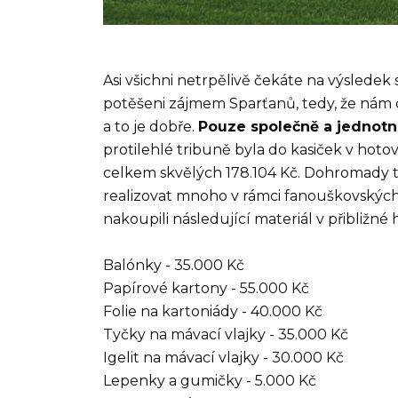
Asi všichni netrpělivě čekáte na výsledek
potěšeni zájmem Sparťanů, tedy, že nám d
a to je dobře.
Pouze společně a jednotní
protilehlé tribuně byla do kasiček v hoto
celkem skvělých 178.104 Kč. Dohromady t
realizovat mnoho v rámci fanouškovských 
nakoupili následující materiál v přibližn
Balónky - 35.000 Kč
Papírové kartony - 55.000 Kč
Folie na kartoniády - 40.000 Kč
Tyčky na mávací vlajky - 35.000 Kč
Igelit na mávací vlajky - 30.000 Kč
Lepenky a gumičky - 5.000 Kč