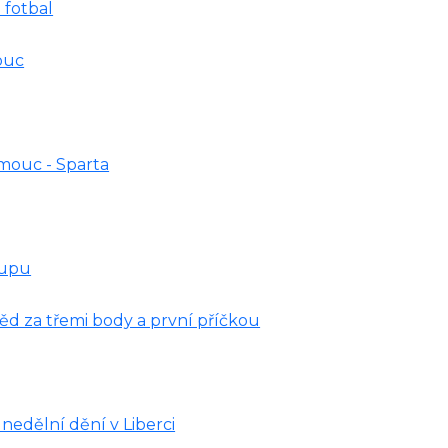
 fotbal
ouc
mouc - Sparta
Cupu
těd za třemi body a první příčkou
 nedělní dění v Liberci