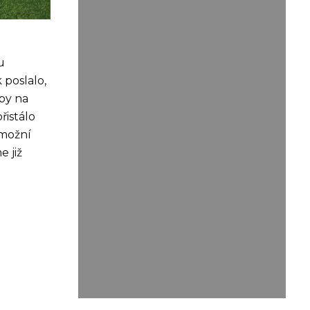
u
 poslalo,
rby na
řistálo
umožní
 již