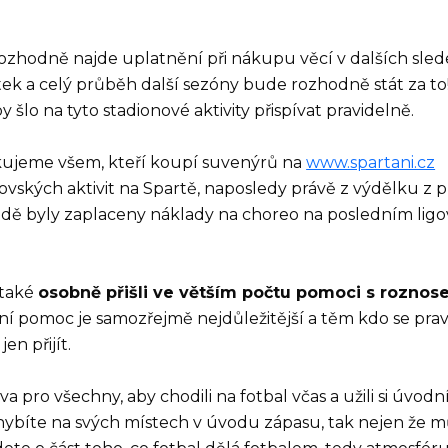
ozhodně najde uplatnění při nákupu věcí v dalších sled
tek a celý průběh další sezóny bude rozhodně stát za to
lo na tyto stadionové aktivity přispívat pravidelně.
ěkujeme všem, kteří koupí suvenýrů na
www.spartani.cz
ovských aktivit na Spartě, naposledy právě z výdělku z 
dě byly zaplaceny náklady na choreo na posledním lig
 také
osobně přišli ve větším počtu pomoci s rozno
ní pomoc je samozřejmě nejdůležitější a těm kdo se pra
n přijít.
a pro všechny, aby chodili na fotbal včas a užili si úvodn
ybíte na svých místech v úvodu zápasu, tak nejen že 