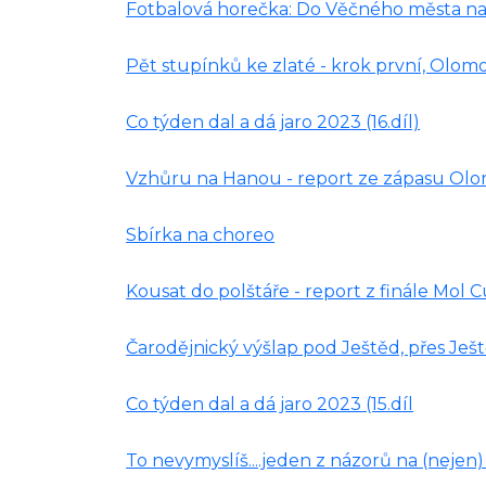
Fotbalová horečka: Do Věčného města na
Pět stupínků ke zlaté - krok první, Olom
Co týden dal a dá jaro 2023 (16.díl)
Vzhůru na Hanou - report ze zápasu Olo
Sbírka na choreo
Kousat do polštáře - report z finále Mol 
Čarodějnický výšlap pod Ještěd, přes Ješ
Co týden dal a dá jaro 2023 (15.díl
To nevymyslíš....jeden z názorů na (nejen)