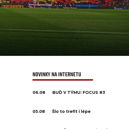
NOVINKY NA INTERNETU
06.08
BUĎ V TÝMU: FOCUS #3
05.08
Šlo to trefit i lépe