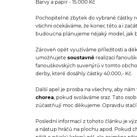
Barvy a papír - 15.000 Kč
Pochopitelně zbytek do vybrané částky r
všichni očekáváme, že konec této a i začá
budoucna plánujeme nějaký model, jak by š
Zároveň opět využíváme příležitosti a d
umožňujete
soustavně
realizaci fanoušk
fanouškovských suvenýrů v tomto obcho
derby, které dosáhly částky 40.000,- Kč.
Další apel je prosba na všechny, aby nám
chorea
, pokud svoláváme sraz. Tato osob
zúčastňují moc děkujeme. Opravdu stačí je
Poslední informací z tohoto článku je výzv
a nástup hráčů na plochu apod. Pokud ch