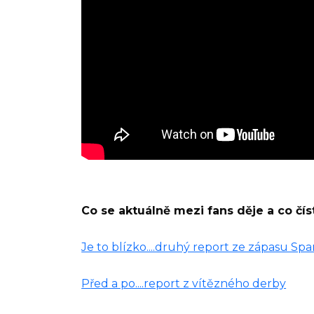
Co se aktuálně mezi fans děje a co čís
Je to blízko....druhý report ze zápasu Spar
Před a po....report z vítězného derby