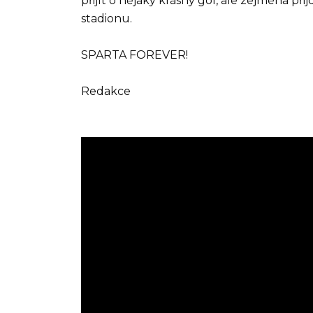
přijít o nějaký krásný gól, ale zejména př
stadionu.
SPARTA FOREVER!
Redakce