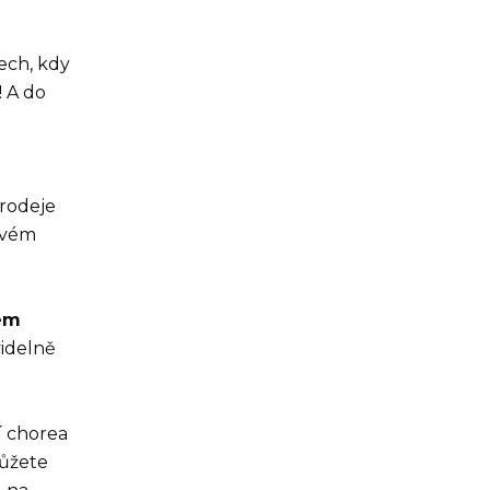
ech, kdy
! A do
prodeje
ovém
sem
videlně
í chorea
můžete