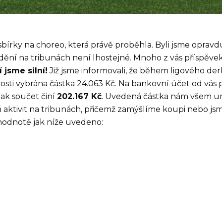
 sbírky na choreo, která právě proběhla. Byli jsme opravd
ění na tribunách není lhostejné. Mnoho z vás příspěvek
 jsme silní!
Již jsme informovali, že během ligového de
vosti vybrána částka 24.063 Kč. Na bankovní účet od vás p
ak součet činí
202.167 Kč
. Uvedená částka nám všem 
aktivit na tribunách, přičemž zamýšlíme koupi nebo jsme
é hodnotě jak níže uvedeno: