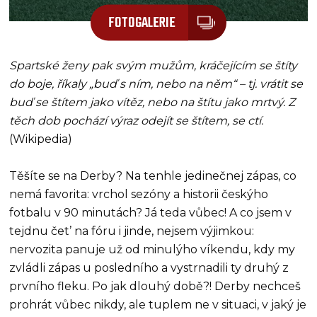
FOTOGALERIE
Spartské ženy pak svým mužům, kráčejícím se štíty
do boje, říkaly „buď s ním, nebo na něm“ – tj. vrátit se
buď se štítem jako vítěz, nebo na štítu jako mrtvý. Z
těch dob pochází výraz odejít se štítem, se ctí.
(Wikipedia)
Těšíte se na Derby? Na tenhle jedinečnej zápas, co
nemá favorita: vrchol sezóny a historii českýho
fotbalu v 90 minutách? Já teda vůbec! A co jsem v
tejdnu čet’ na fóru i jinde, nejsem výjimkou:
nervozita panuje už od minulýho víkendu, kdy my
zvládli zápas u posledního a vystrnadili ty druhý z
prvního fleku. Po jak dlouhý době?! Derby nechceš
prohrát vůbec nikdy, ale tuplem ne v situaci, v jaký je