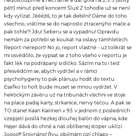
nedostoupíme a necháme si dát góla na 2:3. 5 (slovy
pět!) minut před koncem! Šlus! Z tohodle už se není
kdy vylízat. Jéééžiš, to je tak debilní! Dáme do toho
všechno, vrátíme se do naprosto ztracenýho mače a
pak tohle?! Jdu! Seberu se a vypadnu! Opravdu
nemám za potřebí se koukat na oslavy támhletěch.
Report-nereport! No jo, report vlastně - už tolikrát se
mi osvědčilo, že vypsat se z toho všeho v reportu je
fakt lék na podrápaný srdíčko. Sázím na to i teď:
přesvědčím se, abych vydržel a v rámci
psychohygieny to pak plánuju hodit do textu.
Esefko to holt bude muset se mnou vydržet. V
hektickým závěru už na tribunách všichni ve stoje:
na place padaj karty, strkanice, nervy tečou. A pak se
TO stane! Kaan Kairinen v 93. v jednom z posledních
vzepjetí posílá hezkej dlouhej balón do vápna, kde
Højer dává do ohně a náš oblíbenej stoper uklízí.
Joooo!!! Srovnáno! Řvu, objímám cizí chlapy –