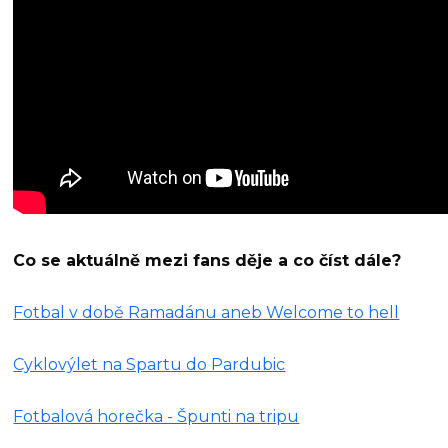
Co se aktuálně mezi fans děje a co číst dále?
Fotbal v době Ramadánu aneb Welcome to hell
Cyklovýlet na Spartu do Pardubic
Fotbalová horečka - Špunti na tripu