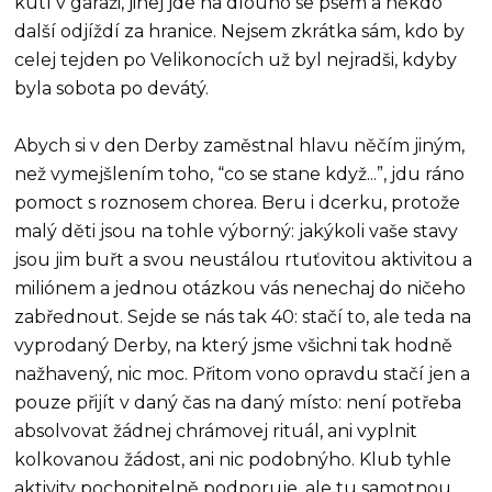
kutí v garáži, jinej jde na dlouho se psem a někdo
další odjíždí za hranice. Nejsem zkrátka sám, kdo by
celej tejden po Velikonocích už byl nejradši, kdyby
byla sobota po devátý.
Abych si v den Derby zaměstnal hlavu něčím jiným,
než vymejšlením toho, “co se stane když...”, jdu ráno
pomoct s roznosem chorea. Beru i dcerku, protože
malý děti jsou na tohle výborný: jakýkoli vaše stavy
jsou jim buřt a svou neustálou rtuťovitou aktivitou a
miliónem a jednou otázkou vás nenechaj do ničeho
zabřednout. Sejde se nás tak 40: stačí to, ale teda na
vyprodaný Derby, na který jsme všichni tak hodně
nažhavený, nic moc. Přitom vono opravdu stačí jen a
pouze přijít v daný čas na daný místo: není potřeba
absolvovat žádnej chrámovej rituál, ani vyplnit
kolkovanou žádost, ani nic podobnýho. Klub tyhle
aktivity pochopitelně podporuje, ale tu samotnou