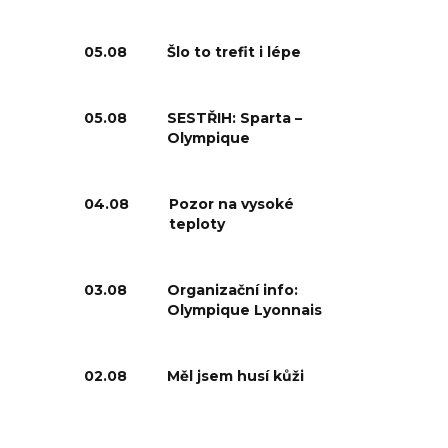
05.08
Šlo to trefit i lépe
05.08
SESTŘIH: Sparta –
Olympique
04.08
Pozor na vysoké
teploty
03.08
Organizační info:
Olympique Lyonnais
02.08
Měl jsem husí kůži