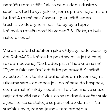
nemůžu tomu věřit. Jak to celou dobu dusím v
sobě, tak teď to vytryskne: jsem úplně v háji a málem
bulím! A to má pak Casper Højer ještě jeden
trestňák z dobrýho místa - to by byla teprv
královská rozežranost! Nakonec 3:3... Bože, to byla
nálož dneska!
V šrumci před staďákem jako vždycky nade všechny
ční RoboACS – krátce ho pozdravím, je ještě celej
rozpumpovanej. “Co budeš psát?” houkne na mě.
“Tyvole fakt nevím!” odvětím po pravdě. Strašně
zvláští zážitek tohle: dlouho bloudím letenskejma
ulicema sám – dokonce jdu po zápase do hospody,
což normálně nikdy nedělám. To všechno ve snaze
najít odpověď na otázku, co se to dneska večer stalo
a jestli to, co se stalo, je super, nebo zklamání. Na
staďáku bylo, zdá se, jasno – tam proběhla