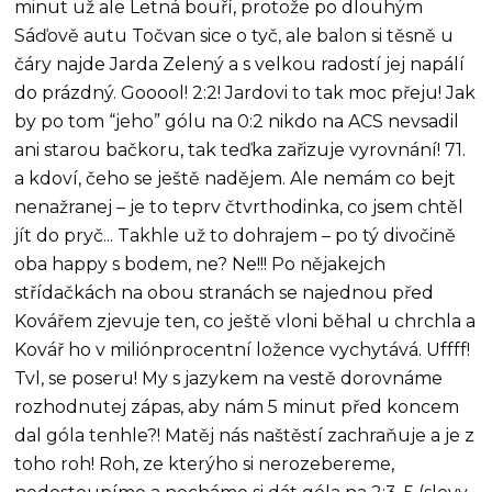
minut už ale Letná bouří, protože po dlouhým
Sáďově autu Točvan sice o tyč, ale balon si těsně u
čáry najde Jarda Zelený a s velkou radostí jej napálí
do prázdný. Gooool! 2:2! Jardovi to tak moc přeju! Jak
by po tom “jeho” gólu na 0:2 nikdo na ACS nevsadil
ani starou bačkoru, tak teďka zařizuje vyrovnání! 71.
a kdoví, čeho se ještě nadějem. Ale nemám co bejt
nenažranej – je to teprv čtvrthodinka, co jsem chtěl
jít do pryč... Takhle už to dohrajem – po tý divočině
oba happy s bodem, ne? Ne!!! Po nějakejch
střídačkách na obou stranách se najednou před
Kovářem zjevuje ten, co ještě vloni běhal u chrchla a
Kovář ho v miliónprocentní ložence vychytává. Uffff!
Tvl, se poseru! My s jazykem na vestě dorovnáme
rozhodnutej zápas, aby nám 5 minut před koncem
dal góla tenhle?! Matěj nás naštěstí zachraňuje a je z
toho roh! Roh, ze kterýho si nerozebereme,