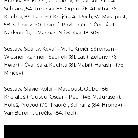
Branky: 59. Krejčí, 71. Zelený, 90. Ousou vl. – 40.
Schranz, 54. Jurečka, 85. Ogbu. ŽK: 41. Vitík, 76.
Kuchta, 89. Laci, 90. Krejčí – 41. Pech, 57. Masopust,
58. Schranz, 90. Traoré. Rozhodčí: D. Černý - I.
Nádvorník, L. Machač. Návštěva: 18 305.
Sestava Sparty: Kovář – Vitík, Krejčí, Sørensen –
Wiesner, Kairinen, Sadílek (81. Laci), Zelený (76.
Højer) – Čvančara, Kuchta (81. Mabil), Haraslín (76.
Minčev).
Sestava Slavie: Kolář – Masopust, Ogbu (86.
Kričfaluši), Ousou, Oscar – Pech (46. M. Jurásek),
Holeš, Provod (70. Traoré), Schranz (84. Hronek) –
Van Buren, Jurečka (84. Tecl).