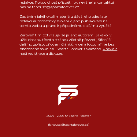
redakce. Pokud chceš přispět i ty, neváhej a kontaktuj
nás na fanousci@spartaforever.cz.
Zasláním jakéhokoli materiálu dává jeho odesílatel
redakci automaticky svolení k jeho publikování na
tomto webu a právo k případnému dalšímu využití.
Zároveň tím potvrzuje, že je jeho autorem. Jakékoliv
užití obsahu těchto stránek včetně převzetí, šíření či
dalšího zpřístupňování článků, videí a fotografií je bez
písemného souhlasu Sparta Forever zakázáno.
Pravidla
naší registrace a diskuze
.
2004 - 2026 © Sparta Forever
(fanousci@spartaforever.cz)