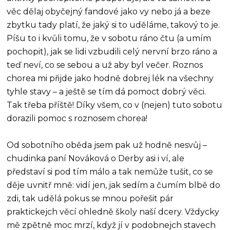
věc dělaj obyčejný fandové jako vy nebo já a beze
zbytku tady platí, že jaký si to uděláme, takový to je.
Píšu to i kvůli tomu, že v sobotu ráno čtu (a umím
pochopit), jak se lidi vzbudili celý nervní brzo ráno a
teď neví, co se sebou a už aby byl večer. Roznos
chorea mi přijde jako hodně dobrej lék na všechny
tyhle stavy – a ještě se tím dá pomoct dobrý věci.
Tak třeba příště! Díky všem, co v (nejen) tuto sobotu
dorazili pomoc s roznosem chorea!
Od sobotního oběda jsem pak už hodně nesvůj –
chudinka paní Nováková o Derby asi i ví, ale
představí si pod tím málo a tak nemůže tušit, co se
děje uvnitř mně: vidí jen, jak sedím a čumím blbě do
zdi, tak udělá pokus se mnou pořešit pár
praktickejch věcí ohledně školy naší dcery. Vždycky
mě zpětně moc mrzí, když jí v podobnejch stavech