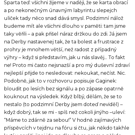
Sparta teď: všichni žijeme v naději, že se karta obrací
a po nekonečným únavným labyrintu slepejch
uliček tady něco snad dává smysl. Podzimní nálož
budeme mít ale všichni dlouho v paměti: tam jsme
taky věřili – a pak přišel náraz držkou do zdi. Já jsem
na Derby nastavenej tak, že ta bolest a frustrace z
prohry je mnohem větší, než radost z případný
výhry – když si představím, jak u nás slavěj... To fakt
ne! Proto mi často nejsnazší a pro mý duševní zdraví
nejlepší přijde to nesledovat: nekoukat, nečíst. Nic.
Podobně, jak to v rozhovoru popisuje Gaginek:
bloudit po lesích bez signálu a po zápase opatrně
kouknout na výsledek. Když blbý, dělám, že se to
nestalo (to podzimní Derby jsem doteď neviděl) –
když dobrý, tak se mi - spíš než cokoli jinýho –uleví:
“Máme to zdárně za sebou!” V hodně zajímavých
příspěvcích v tejdnu na fóru si čtu, jak někdo takhle