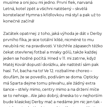
musíme a oni jsou mi jedno. První flek, narvaná
Letná, kotel zpět a všichni natěšený – skvělá
konstelace! Hymna s křídlovkou má styl a pak už to
konečně začíná!
Začátek opatrnej: z toho, jaká výhoda je dát v Derby
prvního fíka, je sice totální klišé, nicméně to mu
neubírá nic na pravdivosti. V těchhle zápasech těžko
čekat otevřenej fotbal a mraky gólů, takže každej
jeden se hodně počítá. Hned v 11. mi zatrne, když
Matěj Kovář dopustí dorážku, ale naštěstí sám pak
hasí. Tvl, bacha na to! Ve 12. rozbalíme choreo –
doufám, že se povedlo, podívám se doma. Opticky
má Sparta dejme tomu převahu, ale žádný extra
šance – střely mimo, centry mimo a na držení míče
se to nehraje... Ale jako dobrý, dneska to v nejhorším
bude klasickej Derby mač a nedáme jim nic jen tak -