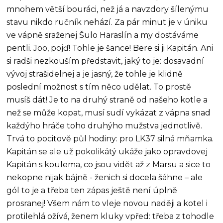
mnohem větší bouráci, než já a navzdory šílenýmu
stavu nikdo ručník nehází. Za pár minut je v úniku
ve vápně sraženej Šulo Haraslín a my dostáváme
pentli. Joo, pojď! Tohle je šance! Bere si ji Kapitán. Ani
si radši nezkouším představit, jaký to je: dosavadní
vývoj strašidelnej a je jasný, že tohle je klidně
poslední možnost s tím něco udělat. To prostě
musíš dát! Je to na druhý straně od našeho kotle a
než se může kopat, musí sudí vykázat z vápna snad
každýho hráče toho druhýho mužstva jednotlivě.
Trvá to pocitově půl hodiny: pro LK37 silná mňamka.
Kapitán se ale už pokolikátý ukáže jako opravdovej
Kapitán s koulema, co jsou vidět až z Marsu a sice to
nekopne nijak bájně - ženich si docela šáhne – ale
gól to je a třeba ten zápas ještě není úplně
prosranej! Všem nám to vleje novou naději a kotel i
protilehlá ožívá, ženem kluky vpřed: třeba z tohodle