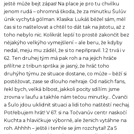
ještě může bejt zápas! Na place je pro tu chvilku
jenom rudá – ohromná škoda, že za minutku Šulův
únik vychytá gólman. Klasika: Lukáš běžel sám, měl
čas si to naštelovat a chtěl to dát tak na jistotu, až z
toho nebylo nic. Kolikrát lepší to prostě zakončit bez
nějakýho velkýho vymejšlení – ale beru, že kdyby
nedal, meju mu záděl, že si to nepřipravil. 1:2 trvá i v
62. Ten druhej tým má pak roh a na jejich hráče
přilítne z tribun sprška: je jasný, že hráč toho
druhýho týmu ze situace dostane, co může – běží si
postěžovat, zase se dlouho nehraje. Od našich fans,
řekl bych, velká blbost, jakkoli pocity sdílím: jsme
zrovna v laufu a takhle nám tečou minutky... Čvanči
a Šulo jdou uklidnit situaci a lidi toho naštěstí nechaj.
Potřebujem hrát! V 67. si na Točvanův centr naskočí
Kuchta a hlavičkuje výborně, ale ženich vytáhne na
roh. Ahhhh – ještě i tenhle se jim rozchytal! Za 5