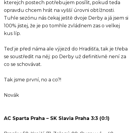
kterejch postech potřebujem posílit, pokud teda
opravdu chcem hrát na vyšší úrovni obtížnosti.
Tuhle sezónu nás čekaj ještě dvoje Derby a já jsem si
100% jistej, že je po tomhle zvládnem zas o velkej
kus líp.
Teď je před náma ale výjezd do Hradišťa, tak je třeba
se soustředit na něj: po Derby už definitivně není za
co se schovávat.
Tak jsme první, no a co?!
Novák
AC Sparta Praha – SK Slavia Praha 3:3 (0:1)