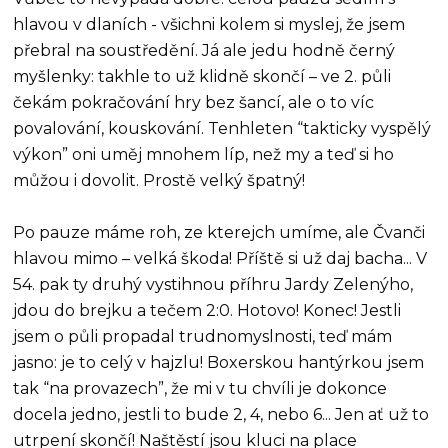
hlavou v dlaních - všichni kolem si myslej, že jsem
přebral na soustředění. Já ale jedu hodně černý
myšlenky: takhle to už klidně skončí – ve 2. půli
čekám pokračování hry bez šancí, ale o to víc
povalování, kouskování. Tenhleten “takticky vyspělý
výkon” oni uměj mnohem líp, než my a teď si ho
můžou i dovolit. Prostě velký špatný!
Po pauze máme roh, ze kterejch umíme, ale Čvanči
hlavou mimo – velká škoda! Příště si už daj bacha... V
54. pak ty druhý vystihnou příhru Jardy Zelenýho,
jdou do brejku a tečem 2:0. Hotovo! Konec! Jestli
jsem o půli propadal trudnomyslnosti, teď mám
jasno: je to celý v hajzlu! Boxerskou hantýrkou jsem
tak “na provazech”, že mi v tu chvíli je dokonce
docela jedno, jestli to bude 2, 4, nebo 6... Jen ať už to
utrpení skončí! Naštěstí jsou kluci na place