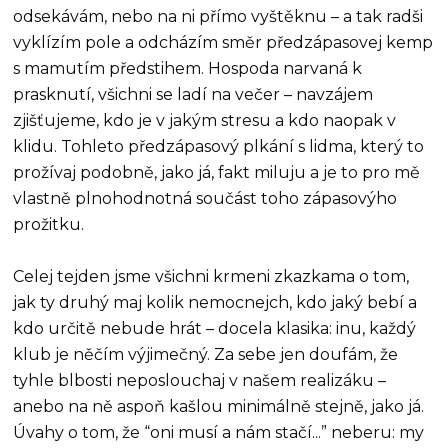
odsekávám, nebo na ni přímo vyštěknu – a tak radši
vyklízím pole a odcházím směr předzápasovej kemp
s mamutím předstihem. Hospoda narvaná k
prasknutí, všichni se ladí na večer – navzájem
zjišťujeme, kdo je v jakým stresu a kdo naopak v
klidu. Tohleto předzápasový plkání s lidma, který to
prožívaj podobně, jako já, fakt miluju a je to pro mě
vlastně plnohodnotná součást toho zápasovýho
prožitku.
Celej tejden jsme všichni krmeni zkazkama o tom,
jak ty druhý maj kolik nemocnejch, kdo jaký bebí a
kdo určitě nebude hrát – docela klasika: inu, každý
klub je něčím výjimečný. Za sebe jen doufám, že
tyhle blbosti neposlouchaj v našem realizáku –
anebo na ně aspoň kašlou minimálně stejně, jako já.
Úvahy o tom, že “oni musí a nám stačí...” neberu: my