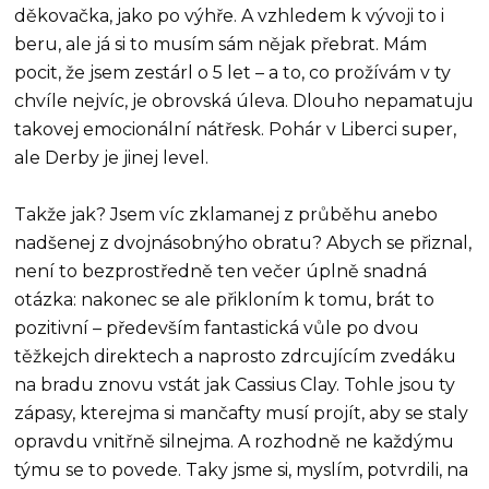
děkovačka, jako po výhře. A vzhledem k vývoji to i
beru, ale já si to musím sám nějak přebrat. Mám
pocit, že jsem zestárl o 5 let – a to, co prožívám v ty
chvíle nejvíc, je obrovská úleva. Dlouho nepamatuju
takovej emocionální nátřesk. Pohár v Liberci super,
ale Derby je jinej level.
Takže jak? Jsem víc zklamanej z průběhu anebo
nadšenej z dvojnásobnýho obratu? Abych se přiznal,
není to bezprostředně ten večer úplně snadná
otázka: nakonec se ale přikloním k tomu, brát to
pozitivní – především fantastická vůle po dvou
těžkejch direktech a naprosto zdrcujícím zvedáku
na bradu znovu vstát jak Cassius Clay. Tohle jsou ty
zápasy, kterejma si mančafty musí projít, aby se staly
opravdu vnitřně silnejma. A rozhodně ne každýmu
týmu se to povede. Taky jsme si, myslím, potvrdili, na