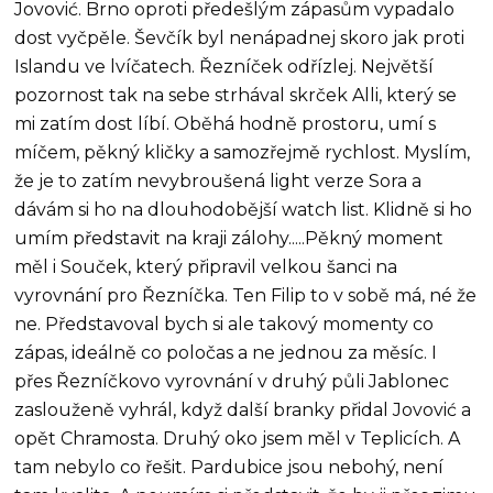
Jovović. Brno oproti předešlým zápasům vypadalo
dost vyčpěle. Ševčík byl nenápadnej skoro jak proti
Islandu ve lvíčatech. Řezníček odřízlej. Největší
pozornost tak na sebe strhával skrček Alli, který se
mi zatím dost líbí. Oběhá hodně prostoru, umí s
míčem, pěkný kličky a samozřejmě rychlost. Myslím,
že je to zatím nevybroušená light verze Sora a
dávám si ho na dlouhodobější watch list. Klidně si ho
umím představit na kraji zálohy.....Pěkný moment
měl i Souček, který připravil velkou šanci na
vyrovnání pro Řezníčka. Ten Filip to v sobě má, né že
ne. Představoval bych si ale takový momenty co
zápas, ideálně co poločas a ne jednou za měsíc. I
přes Řezníčkovo vyrovnání v druhý půli Jablonec
zaslouženě vyhrál, když další branky přidal Jovović a
opět Chramosta. Druhý oko jsem měl v Teplicích. A
tam nebylo co řešit. Pardubice jsou nebohý, není