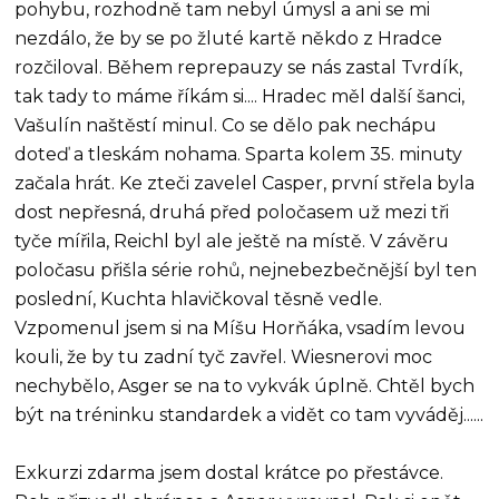
pohybu, rozhodně tam nebyl úmysl a ani se mi
nezdálo, že by se po žluté kartě někdo z Hradce
rozčiloval. Během reprepauzy se nás zastal Tvrdík,
tak tady to máme říkám si.... Hradec měl další šanci,
Vašulín naštěstí minul. Co se dělo pak nechápu
doteď a tleskám nohama. Sparta kolem 35. minuty
začala hrát. Ke zteči zavelel Casper, první střela byla
dost nepřesná, druhá před poločasem už mezi tři
tyče mířila, Reichl byl ale ještě na místě. V závěru
poločasu přišla série rohů, nejnebezbečnější byl ten
poslední, Kuchta hlavičkoval těsně vedle.
Vzpomenul jsem si na Míšu Horňáka, vsadím levou
kouli, že by tu zadní tyč zavřel. Wiesnerovi moc
nechybělo, Asger se na to vykvák úplně. Chtěl bych
být na tréninku standardek a vidět co tam vyváděj......
Exkurzi zdarma jsem dostal krátce po přestávce.