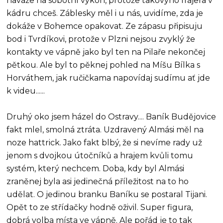
naváže na sobotní výkon, protože takovýho frajera v
kádru chceš. Záblesky měl i u nás, uvidíme, zda je
dokáže v Bohemce opakovat. Ze zápasu připisuju
bod i Tvrdíkovi, protože v Plzni nejsou zvyklý že
kontakty ve vápně jako byl ten na Pilaře nekončej
pětkou. Ale byl to pěknej pohled na Míšu Bílka s
Horváthem, jak ručičkama napovídaj sudímu ať jde
k videu......
Druhý oko jsem házel do Ostravy.... Baník Budějovice
fakt mlel, smolná ztráta. Uzdravený Almási měl na
noze hattrick. Jako fakt blbý, že si nevíme rady už
jenom s dvojkou útočníků a hrajem kvůli tomu
systém, který nechcem. Doba, kdy byl Almási
zraněnej byla asi jedinečná příležitost na to ho
udělat. O jedinou branku Baníku se postaral Tijani.
Opět to ze střídačky hodně oživil. Super figura,
dobrá volba místa ve vápně. Ale pořád je to tak