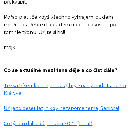
překvapit.
Pořád platí, že když všechno vyhrajem, budem
mistři....tak třeba si to budem moct opakovat i po
tomhle týdnu. Užijte si ho!!!
majk
Co se aktuálně mezi fans děje a co číst dále?
Těžká Písemka - report z výhry Sparty nad Hradcem
Králové
Už je to deset let, nikdy nezapomeneme, Seniore!
Co týden dal a dá podzim 2022 (10.díl)