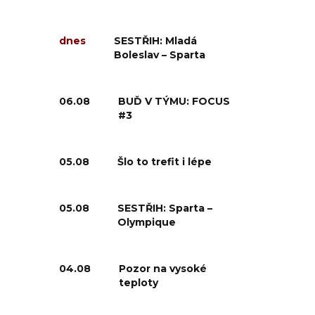
dnes
SESTŘIH: Mladá
Boleslav – Sparta
06.08
BUĎ V TÝMU: FOCUS
#3
05.08
Šlo to trefit i lépe
05.08
SESTŘIH: Sparta –
Olympique
04.08
Pozor na vysoké
teploty