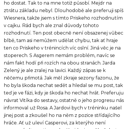
ho dostat. Tak to na mne totiž působí. Mejdr na
ztrátu základu nebyl. Dlouhodobě ale preferuji spíš
Wiesnera, takže jsem s tímto Priskeho rozhodnutím
v cajku. Rád bych ale znal důvody tohoto
rozhodnutí. Ten post obecně není obsazenej vůbec
blbě, tam asi nemůžem udělat chybu, tak ať hraje
ten co Priskeho v trénincích víc oslní. Jiná věc je na
stoperech. S Asgerem nemám problém, navíc se
nám fakt hodí při rozích na obou stranách. Jarda
Zelený je ale zralej na lavici. Každý zápas se k
něčemu přimotá. Jak měl zkraje sezony fazonu, že
ho byla škoda nechat sedět a hledal se mu post, tak
teď je ve fázi, kdy je škoda ho nechat hrát. Preferuju
návrat Vitíka do sestavy, ostatně o jeho progresu nás
informoval už Rosa. A Jardovi bych v tréninku našel
jinej post a zkoušel ho na něm z pozice střídajícího
hráče. Ať už uleví Casperovi, za kterýho není