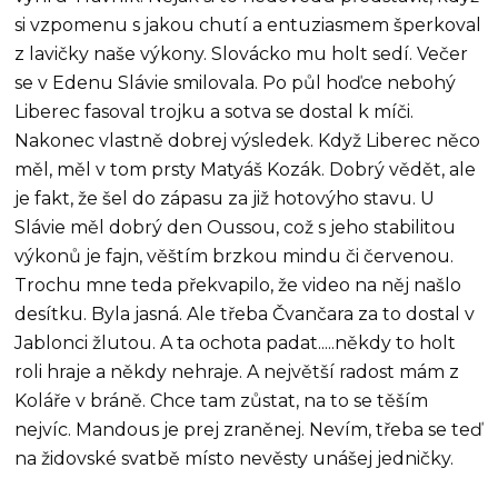
si vzpomenu s jakou chutí a entuziasmem šperkoval
z lavičky naše výkony. Slovácko mu holt sedí. Večer
se v Edenu Slávie smilovala. Po půl hoďce nebohý
Liberec fasoval trojku a sotva se dostal k míči.
Nakonec vlastně dobrej výsledek. Když Liberec něco
měl, měl v tom prsty Matyáš Kozák. Dobrý vědět, ale
je fakt, že šel do zápasu za již hotovýho stavu. U
Slávie měl dobrý den Oussou, což s jeho stabilitou
výkonů je fajn, věštím brzkou mindu či červenou.
Trochu mne teda překvapilo, že video na něj našlo
desítku. Byla jasná. Ale třeba Čvančara za to dostal v
Jablonci žlutou. A ta ochota padat.....někdy to holt
roli hraje a někdy nehraje. A největší radost mám z
Koláře v bráně. Chce tam zůstat, na to se těším
nejvíc. Mandous je prej zraněnej. Nevím, třeba se teď
na židovské svatbě místo nevěsty unášej jedničky.