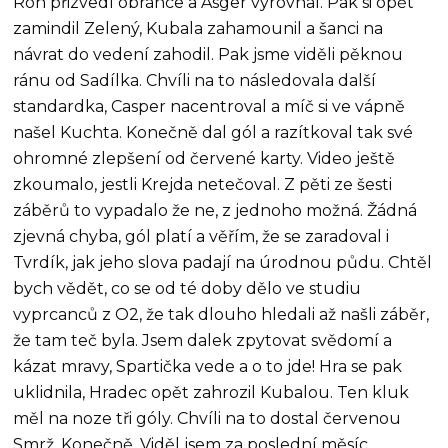
Roh přizvedl obránce a Asger vyrovnal. Pak si opět
zamindil Zelený, Kubala zahamounil a šanci na
návrat do vedení zahodil. Pak jsme viděli pěknou
ránu od Sadílka. Chvíli na to následovala další
standardka, Casper nacentroval a míč si ve vápně
našel Kuchta. Konečně dal gól a razítkoval tak své
ohromné zlepšení od červené karty. Video ještě
zkoumalo, jestli Krejda netečoval. Z pěti ze šesti
záběrů to vypadalo že ne, z jednoho možná. Žádná
zjevná chyba, gól platí a věřím, že se zaradoval i
Tvrdík, jak jeho slova padají na úrodnou půdu. Chtěl
bych vědět, co se od té doby dělo ve studiu
vyprcanců z O2, že tak dlouho hledali až našli záběr,
že tam teč byla. Jsem dalek zpytovat svědomí a
kázat mravy, Spartička vede a o to jde! Hra se pak
uklidnila, Hradec opět zahrozil Kubalou. Ten kluk
měl na noze tři góly. Chvíli na to dostal červenou
Smrž. Konečně. Viděl jsem za poslední měsíc