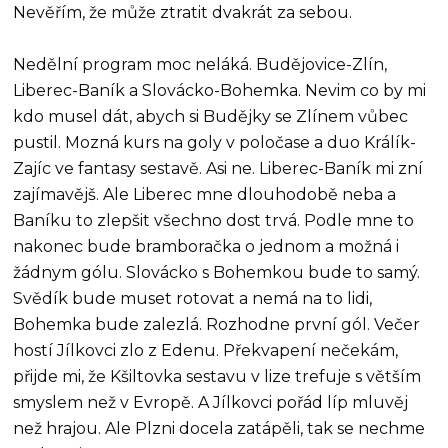
Nevěřím, že může ztratit dvakrát za sebou.
Nedělní program moc neláká. Budějovice-Zlín,
Liberec-Baník a Slovácko-Bohemka. Nevim co by mi
kdo musel dát, abych si Budějky se Zlínem vůbec
pustil. Mozná kurs na goly v poločase a duo Králík-
Zajíc ve fantasy sestavě. Asi ne. Liberec-Baník mi zní
zajímavějš. Ale Liberec mne dlouhodobě neba a
Baníku to zlepšit všechno dost trvá. Podle mne to
nakonec bude bramboračka o jednom a možná i
žádnym gólu. Slovácko s Bohemkou bude to samý.
Svědík bude muset rotovat a nemá na to lidi,
Bohemka bude zalezlá. Rozhodne první gól. Večer
hostí Jílkovci zlo z Edenu. Překvapení nečekám,
přijde mi, že Kšiltovka sestavu v lize trefuje s větším
smyslem než v Evropě. A Jílkovci pořád líp mluvěj
než hrajou. Ale Plzni docela zatápěli, tak se nechme