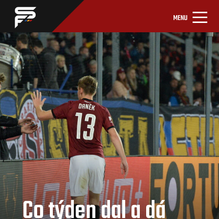
MENU
Co týden dal a dá