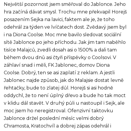
Největší pozornost jsem směřoval do Jablonce. Jeho
hra začíná dávat smysl. Trochu mne překvapil Horejš
posazením Sejka na lavici, faktem ale je, že toho
odehrál za týden ve lvíčatech dost. Zvědavý jsem byl
i na Diona Coolse. Moc mne bavilo sledovat sociální
sítě Jablonce po jeho příchodu. Jak jim tam naběhlo
tisíce Malajců, zvedli dosah asi o 1500% a dali tam
během dvou dnů asi čtyři příspěvky o Coolsovi. V
záhlaví snad i měli, FK Jablonec, domov Diona
Coolse. Dobrý, ten se asi zaplatí z reklam. A jestli
Jablonec najde způsob, jak do Malajsie dostat levně
řehtačky, bude to zlatej důl. Horejš si asi hodně
oddychl, že to není úplný dřevo a bude ho tak moct
v klidu dál stavět. V druhý půli u nastoupil i Sejk, ale
moc jsem ho neregistroval. Ofenzivní taktovku
Jablonce držel poslední měsíc velmi dobrý
Chramosta, Kratochvíl a dobrej zápas odehrál i