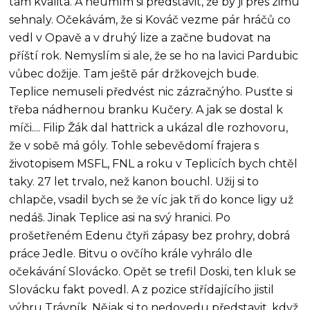
tam kvalita. A neumím si představit, že by ji přes zimu
sehnaly. Očekávám, že si Kováč vezme pár hráčů co
vedl v Opavě a v druhý lize a začne budovat na
příští rok. Nemyslím si ale, že se ho na lavici Pardubic
vůbec dožije. Tam ještě pár držkovejch bude.
Teplice nemuseli předvést nic zázračnýho. Pusťte si
třeba nádhernou branku Kučery. A jak se dostal k
míči.... Filip Žák dal hattrick a ukázal dle rozhovoru,
že v sobě má góly. Tohle sebevědomí frajera s
životopisem MSFL, FNL a roku v Teplicích bych chtěl
taky. 27 let trvalo, než kanon bouchl. Užij si to
chlapče, vsadil bych se že víc jak tři do konce ligy už
nedáš. Jinak Teplice asi na svý hranici. Po
prošetřeném Edenu čtyři zápasy bez prohry, dobrá
práce Jedle. Bitvu o ovčího krále vyhrálo dle
očekávání Slovácko. Opět se trefil Doski, ten kluk se
Slovácku fakt povedl. A z pozice střídajícího jistil
výhru Trávník. Nějak si to nedovedu představit, když