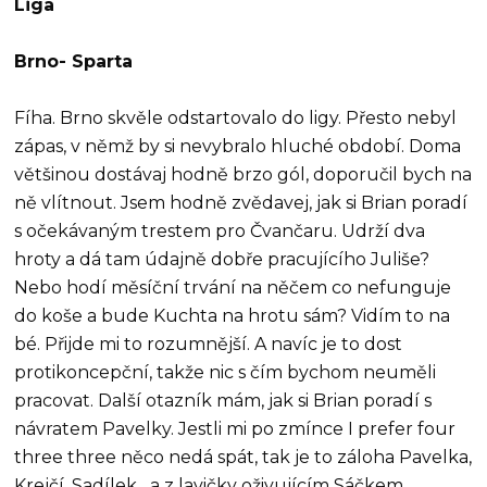
Liga
Brno- Sparta
Fíha. Brno skvěle odstartovalo do ligy. Přesto nebyl
zápas, v němž by si nevybralo hluché období. Doma
většinou dostávaj hodně brzo gól, doporučil bych na
ně vlítnout. Jsem hodně zvědavej, jak si Brian poradí
s očekávaným trestem pro Čvančaru. Udrží dva
hroty a dá tam údajně dobře pracujícího Juliše?
Nebo hodí měsíční trvání na něčem co nefunguje
do koše a bude Kuchta na hrotu sám? Vidím to na
bé. Přijde mi to rozumnější. A navíc je to dost
protikoncepční, takže nic s čím bychom neuměli
pracovat. Další otazník mám, jak si Brian poradí s
návratem Pavelky. Jestli mi po zmínce I prefer four
three three něco nedá spát, tak je to záloha Pavelka,
Krejčí, Sadílek....a z lavičky oživujícím Sáčkem....