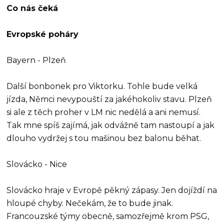
Co nás čeká
Evropské poháry
Bayern - Plzeň
Další bonbonek pro Viktorku. Tohle bude velká
jízda, Němci nevypouští za jakéhokoliv stavu. Plzeň
si ale z těch proher v LM nic nedělá a ani nemusí.
Tak mne spíš zajímá, jak odvážně tam nastoupí a jak
dlouho vydržej s tou mašinou bez balonu běhat.
Slovácko - Nice
Slovácko hraje v Evropě pěkný zápasy. Jen dojíždí na
hloupé chyby. Nečekám, že to bude jinak.
Francouzské týmy obecně, samozřejmě krom PSG,