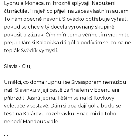
Lyonu a Monaca, mi hrozně splývají. Nabušení
čtrnáctiletí frajeři co přijeli na zápas vlastním autem.
To nám obecně nevoní. Slovácko potřebuje vyhrát,
pokud se chce v tý docela vyrovnaný skupině
pokusit o zázrak. Čím míň tomu věřím, tím víc jim to
přeju. Dám si Kalabiška dá gól a podívám se, co na ně
teplák Svědík vymyslí.
Slávia - Cluj
Umělci, co doma rupnuli se Sivassporem nemůžou
naší Slávinku v její cestě za finálem v Edenu ani
přibrzdit. Jasná jedna. Těším se na kšiltovkovy
veletoče v sestavě. Dám si oba dají gól a budu se
těšit na Kolářovu rozehrávku. Snad mi do toho
nehodí Mandous vidle.