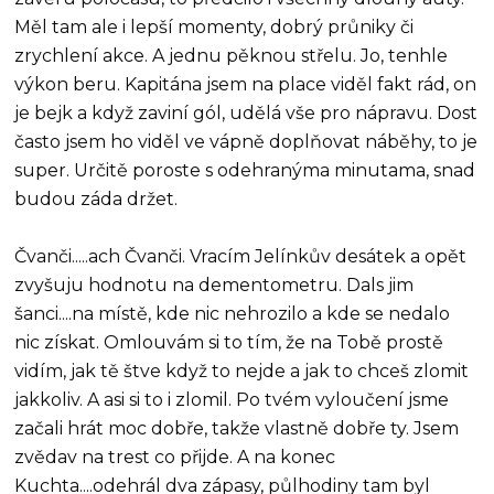
Měl tam ale i lepší momenty, dobrý průniky či
zrychlení akce. A jednu pěknou střelu. Jo, tenhle
výkon beru. Kapitána jsem na place viděl fakt rád, on
je bejk a když zaviní gól, udělá vše pro nápravu. Dost
často jsem ho viděl ve vápně doplňovat náběhy, to je
super. Určitě poroste s odehranýma minutama, snad
budou záda držet.
Čvanči.....ach Čvanči. Vracím Jelínkův desátek a opět
zvyšuju hodnotu na dementometru. Dals jim
šanci....na místě, kde nic nehrozilo a kde se nedalo
nic získat. Omlouvám si to tím, že na Tobě prostě
vidím, jak tě štve když to nejde a jak to chceš zlomit
jakkoliv. A asi si to i zlomil. Po tvém vyloučení jsme
začali hrát moc dobře, takže vlastně dobře ty. Jsem
zvědav na trest co přijde. A na konec
Kuchta....odehrál dva zápasy, půlhodiny tam byl