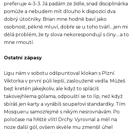
preferuje 4-3-3. Já padám ze židle, snad disciplinárka
pomůže a nebudem mít dlouho k dispozici dva
dobrý útočníky. Brian mne hodně baví jako
osobnost, pěkně mluví, dobře se u toho tváří....jen mi
dělá problém, že ty slova nekorespondují s činy.....a to
mne rmoutí.
Ostatní zápasy
Ligu nám v sobotu odšpuntoval klokan s Plzní.
Viktorka v první půli lepší, zaslouženě vedla. Můžeš
bejt kretén jakejkoliv, ale když to splácíš
takovejhlema gólama, odpouští se to líp, než když
sbíráš jen karty a vyrábíš soupeřovi standardky. Tím
Mosqueru samozřejmě s nikým nesrovnávám. Po
poločase na hřiště vlítl Drchy. Vyrovnal a měl na
noze další gól, ovšem skvěle mu zmenšil úhel