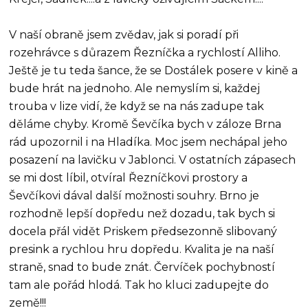
V naší obraně jsem zvědav, jak si poradí při
rozehrávce s důrazem Řezníčka a rychlostí Alliho.
Ještě je tu teda šance, že se Dostálek posere v kině a
bude hrát na jednoho. Ale nemyslím si, každej
trouba v lize vidí, že když se na nás zadupe tak
děláme chyby. Kromě Ševčíka bych v záloze Brna
rád upozornil i na Hladíka. Moc jsem nechápal jeho
posazení na lavičku v Jablonci. V ostatních zápasech
se mi dost líbil, otvíral Řezníčkovi prostory a
Ševčíkovi dával další možnosti souhry. Brno je
rozhodně lepší dopředu než dozadu, tak bych si
docela přál vidět Priskem předsezonně slibovaný
presink a rychlou hru dopředu. Kvalita je na naší
straně, snad to bude znát. Červíček pochybností
tam ale pořád hlodá. Tak ho kluci zadupejte do
země!!!