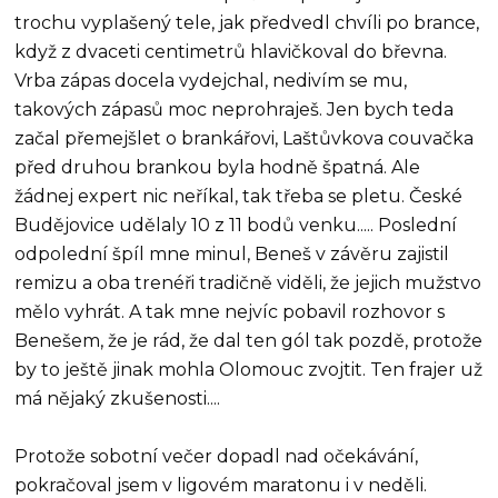
trochu vyplašený tele, jak předvedl chvíli po brance,
když z dvaceti centimetrů hlavičkoval do břevna.
Vrba zápas docela vydejchal, nedivím se mu,
takových zápasů moc neprohraješ. Jen bych teda
začal přemejšlet o brankářovi, Laštůvkova couvačka
před druhou brankou byla hodně špatná. Ale
žádnej expert nic neříkal, tak třeba se pletu. České
Budějovice udělaly 10 z 11 bodů venku..... Poslední
odpolední špíl mne minul, Beneš v závěru zajistil
remizu a oba trenéři tradičně viděli, že jejich mužstvo
mělo vyhrát. A tak mne nejvíc pobavil rozhovor s
Benešem, že je rád, že dal ten gól tak pozdě, protože
by to ještě jinak mohla Olomouc zvojtit. Ten frajer už
má nějaký zkušenosti....
Protože sobotní večer dopadl nad očekávání,
pokračoval jsem v ligovém maratonu i v neděli.