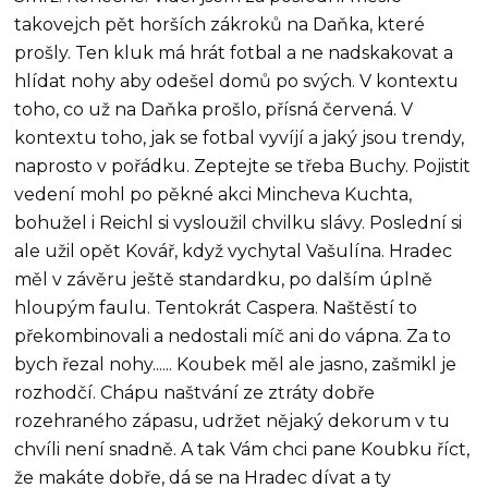
takovejch pět horších zákroků na Daňka, které
prošly. Ten kluk má hrát fotbal a ne nadskakovat a
hlídat nohy aby odešel domů po svých. V kontextu
toho, co už na Daňka prošlo, přísná červená. V
kontextu toho, jak se fotbal vyvíjí a jaký jsou trendy,
naprosto v pořádku. Zeptejte se třeba Buchy. Pojistit
vedení mohl po pěkné akci Mincheva Kuchta,
bohužel i Reichl si vysloužil chvilku slávy. Poslední si
ale užil opět Kovář, když vychytal Vašulína. Hradec
měl v závěru ještě standardku, po dalším úplně
hloupým faulu. Tentokrát Caspera. Naštěstí to
překombinovali a nedostali míč ani do vápna. Za to
bych řezal nohy...... Koubek měl ale jasno, zašmikl je
rozhodčí. Chápu naštvání ze ztráty dobře
rozehraného zápasu, udržet nějaký dekorum v tu
chvíli není snadně. A tak Vám chci pane Koubku říct,
že makáte dobře, dá se na Hradec dívat a ty