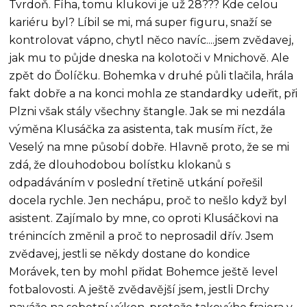
Tvrdoň. Fíha, tomu klukovi je už 28??? Kde celou
kariéru byl? Líbil se mi, má super figuru, snaží se
kontrolovat vápno, chytl něco navíc....jsem zvědavej,
jak mu to půjde dneska na kolotoči v Mnichově. Ale
zpět do Ďolíčku. Bohemka v druhé půli tlačila, hrála
fakt dobře a na konci mohla ze standardky udeřit, při
Plzni však stály všechny štangle. Jak se mi nezdála
výměna Klusáčka za asistenta, tak musím říct, že
Veselý na mne působí dobře. Hlavně proto, že se mi
zdá, že dlouhodobou bolístku klokanů s
odpadáváním v poslední třetině utkání pořešil
docela rychle. Jen nechápu, proč to nešlo když byl
asistent. Zajímalo by mne, co oproti Klusáčkovi na
trénincích změnil a proč to neprosadil dřív. Jsem
zvědavej, jestli se někdy dostane do kondice
Morávek, ten by mohl přidat Bohemce ještě level
fotbalovosti. A ještě zvědavější jsem, jestli Drchy