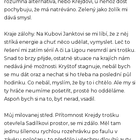
rozumná alternativa, nebo Krejdovi, u něhož dost
pochybuju, že má natréváno. Zelený jako žolík mi
dává smysl.
Kraje zálohy. Na Kubovi Janktovi se mi líbí, že z něj
stříká energie a chuť něco udělat, vymyslet. Leč to
řešení mi zatím sérií A či La Ligou nesmrdí ani trošku.
Snad to brzy přijde, ostatně situace na krajích nám
nedává jiné možnosti. Kryštof stagnuje, nebál bych
se mu dát oraz a nechat si ho třeba na poslední půl
hodinku. Co nebál, myslím, že by to i chtělo. Ale my si
ty hráče neumíme pošetřit, prostě ho odděláme.
Aspoň bych si na to, byť nerad, vsadil.
Můj milovanej střed. Přítomnost Krejdy trošku
otevřela Sadílkovi prostor, se mi zdálo. Měl tam
jednu šílenou rychlou rozehrávku po faulu v
závěru poločasu, to předčilo i všechny dlouhý auty.