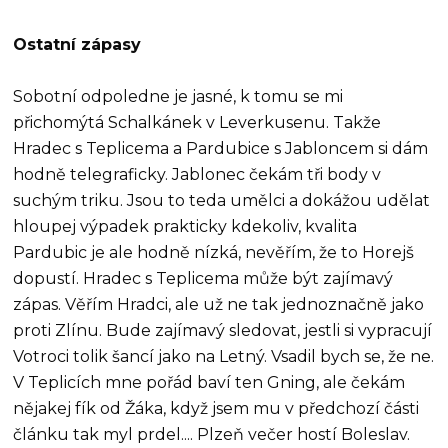
Ostatní zápasy
Sobotní odpoledne je jasné, k tomu se mi
přichomýtá Schalkánek v Leverkusenu. Takže
Hradec s Teplicema a Pardubice s Jabloncem si dám
hodně telegraficky. Jablonec čekám tři body v
suchým triku. Jsou to teda umělci a dokážou udělat
hloupej výpadek prakticky kdekoliv, kvalita
Pardubic je ale hodně nízká, nevěřím, že to Horejš
dopustí. Hradec s Teplicema může být zajímavý
zápas. Věřím Hradci, ale už ne tak jednoznačně jako
proti Zlínu. Bude zajímavý sledovat, jestli si vypracují
Votroci tolik šancí jako na Letný. Vsadil bych se, že ne.
V Teplicích mne pořád baví ten Gning, ale čekám
nějakej fík od Žáka, když jsem mu v předchozí části
článku tak myl prdel.... Plzeň večer hostí Boleslav.