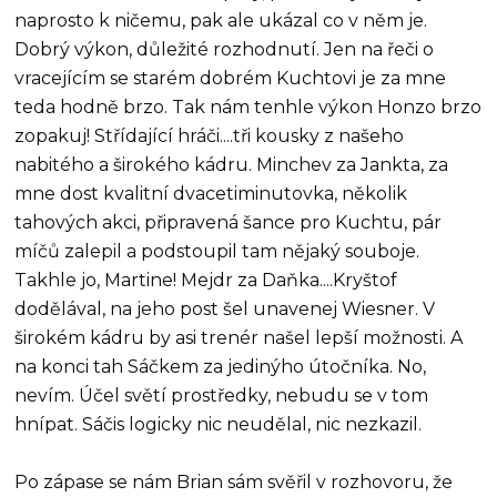
naprosto k ničemu, pak ale ukázal co v něm je.
Dobrý výkon, důležité rozhodnutí. Jen na řeči o
vracejícím se starém dobrém Kuchtovi je za mne
teda hodně brzo. Tak nám tenhle výkon Honzo brzo
zopakuj! Střídající hráči....tři kousky z našeho
nabitého a širokého kádru. Minchev za Jankta, za
mne dost kvalitní dvacetiminutovka, několik
tahových akci, připravená šance pro Kuchtu, pár
míčů zalepil a podstoupil tam nějaký souboje.
Takhle jo, Martine! Mejdr za Daňka....Kryštof
dodělával, na jeho post šel unavenej Wiesner. V
širokém kádru by asi trenér našel lepší možnosti. A
na konci tah Sáčkem za jedinýho útočníka. No,
nevím. Účel světí prostředky, nebudu se v tom
hnípat. Sáčis logicky nic neudělal, nic nezkazil.
Po zápase se nám Brian sám svěřil v rozhovoru, že