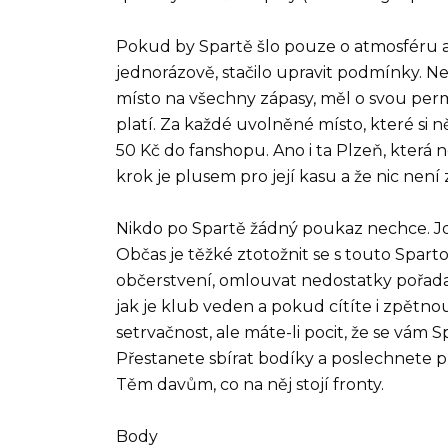
Pokud by Spartě šlo pouze o atmosféru a 
jednorázově, stačilo upravit podmínky. N
místo na všechny zápasy, měl o svou perm
platí. Za každé uvolněné místo, které si
50 Kč do fanshopu. Ano i ta Plzeň, která 
krok je plusem pro její kasu a že nic není
Nikdo po Spartě žádný poukaz nechce. Jde 
Občas je těžké ztotožnit se s touto Spart
občerstvení, omlouvat nedostatky pořadatel
jak je klub veden a pokud cítíte i zpětn
setrvačnost, ale máte-li pocit, že se vám 
Přestanete sbírat bodíky a poslechnete p
Těm davům, co na něj stojí fronty.
Body