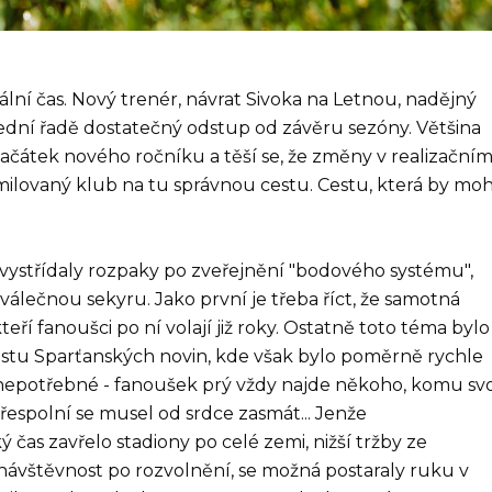
ální čas. Nový trenér, návrat Sivoka na Letnou, nadějný
dní řadě dostatečný odstup od závěru sezóny. Většina
 začátek nového ročníku a těší se, že změny v realizačním
ilovaný klub na tu správnou cestu. Cestu, která by moh
ystřídaly rozpaky po zveřejnění "bodového systému",
álečnou sekyru. Jako první je třeba říct, že samotná
ří fanoušci po ní volají již roky. Ostatně toto téma bylo
stu Sparťanských novin, kde však bylo poměrně rychle
nepotřebné - fanoušek prý vždy najde někoho, komu sv
přespolní se musel od srdce zasmát... Jenže
 čas zavřelo stadiony po celé zemi, nižší tržby ze
 návštěvnost po rozvolnění, se možná postaraly ruku v