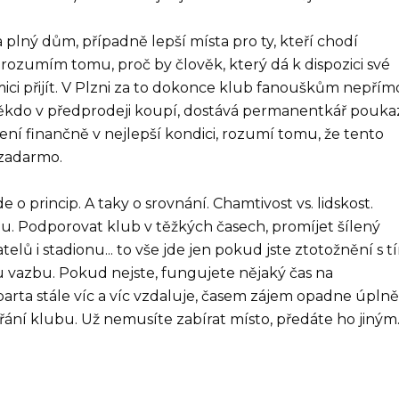
plný dům, případně lepší místa pro ty, kteří chodí
erozumím tomu, proč by člověk, který dá k dispozici své
ici přijít. V Plzni za to dokonce klub fanouškům nepřím
 někdo v předprodeji koupí, dostává permanentkář pouka
není finančně v nejlepší kondici, rozumí tomu, že tento
 zadarmo.
o princip. A taky o srovnání. Chamtivost vs. lidskost.
ou. Podporovat klub v těžkých časech, promíjet šílený
ů i stadionu... to vše jde jen pokud jste ztotožnění s t
ou vazbu. Pokud nejste, fungujete nějaký čas na
Sparta stále víc a víc vzdaluje, časem zájem opadne úplně
řání klubu. Už nemusíte zabírat místo, předáte ho jiným