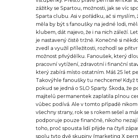
vstupenky. Přesto právě permanentkář so
zážitky se Spartou, možnosti, jak se víc 
Sparta clubu. Asi v pořádku, ač si myslím
měla by být s fanoušky na jedné lodi, mě
klubem, dát najevo, že i na nich záleží. L
je nastavený čistě tržně. Konečně si někdo
zvedl a využil příležitosti, rozhodl se přit
možnost přivýdělku. Fanoušek, který dlo
pracovní vytížení, zdravotní i finanční sta
který zabírá místo ostatním. Máš 25 let 
Takovýhle fanoušky tu nechceme! Když to
pokud se jedná o SLO Sparty. Škoda, že 
majitelů permanentek zaplatila plnou cenu 
vůbec podívá. Ale v tomto případě nikomu
všechny strany, rok se s rokem sešel a m
podporuje pouze finančně, nikoho nezajím
toho, proč spousta lidí přijde na čtyři záp
spolu tyto dvě skupiny (marketing X perm