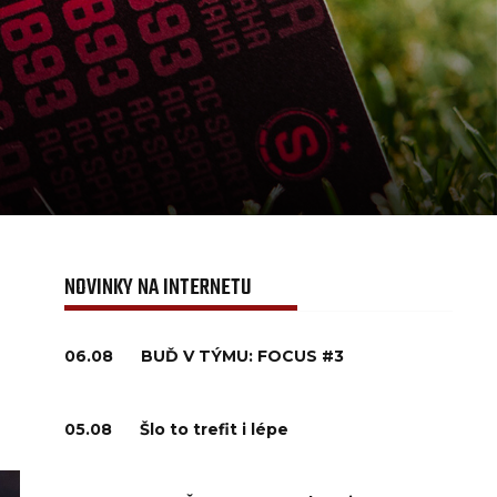
NOVINKY NA INTERNETU
06.08
BUĎ V TÝMU: FOCUS #3
05.08
Šlo to trefit i lépe