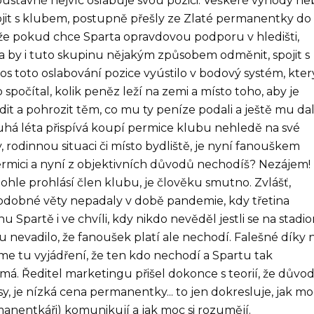
ustavně nejvíc oslabuje svou pozici. Veškeré výhody ne
spojit s klubem, postupně přešly ze Zlaté permanentky do
, že pokud chce Sparta opravdovou podporu v hledišti,
la by i tuto skupinu nějakým způsobem odměnit, spojit s
etos toto oslabování pozice vyústilo v bodový systém, kter
 spočítal, kolik peněz leží na zemi a místo toho, aby je
vrdit a pohrozit těm, co mu ty peníze podali a ještě mu dal
uhá léta přispívá koupí permice klubu nehledě na své
v, rodinnou situaci či místo bydliště, je nyní fanouškem
permici a nyní z objektivních důvodů nechodíš? Nezájem!
hle prohlásí člen klubu, je člověku smutno. Zvlášť,
podobné věty nepadaly v době pandemie, kdy třetina
Spartě i ve chvíli, kdy nikdo nevěděl jestli se na stadi
 nevadilo, že fanoušek platí ale nechodí. Falešné díky 
áme tu vyjádření, že ten kdo nechodí a Spartu tak
á. Ředitel marketingu přišel dokonce s teorií, že důvo
asy, je nízká cena permanentky... to jen dokresluje, jak m
anentkáři) komunikují a jak moc si rozumějí.