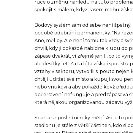
ruce o změnu náhledu na tuto problemat
spokojit s málem, když časem mohu získat
Bodový systém sám od sebe není špatný. Na
podobě odebrání permanentky. "Na rezerva
Ano, měl by. Ale není tomu tak vždy a svě
chvíli, kdy ji pokaždé nabídne klubu do
zápase dvakrát, ví zřejmě jen ti, co to v
ale desítky let. Za ta léta získali spoustu 
vztahy v sektoru, vytvořili si pouto nejen 
chtějí udržet své místo a kupují svou per
nebo vnukovi a aby pokaždé když přijdou by
občerstvení nefunguje a předzápasová sh
která nějakou organizovanou zábavu vyž
Sparta se poslední roky mění. Asi je to po
stadionu je stále z větší části ten, kdo si 