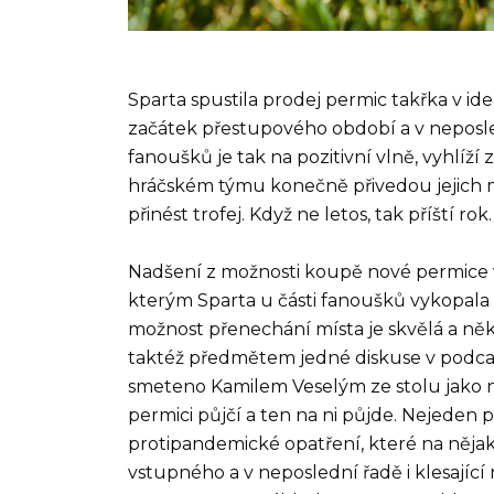
Sparta spustila prodej permic takřka v ide
začátek přestupového období a v neposle
fanoušků je tak na pozitivní vlně, vyhlíží
hráčském týmu konečně přivedou jejich m
přinést trofej. Když ne letos, tak příští rok.
Nadšení z možnosti koupě nové permice v
kterým Sparta u části fanoušků vykopala v
možnost přenechání místa je skvělá a někte
taktéž předmětem jedné diskuse v podca
smeteno Kamilem Veselým ze stolu jako 
permici půjčí a ten na ni půjde. Nejeden 
protipandemické opatření, které na nějaký
vstupného a v neposlední řadě i klesající