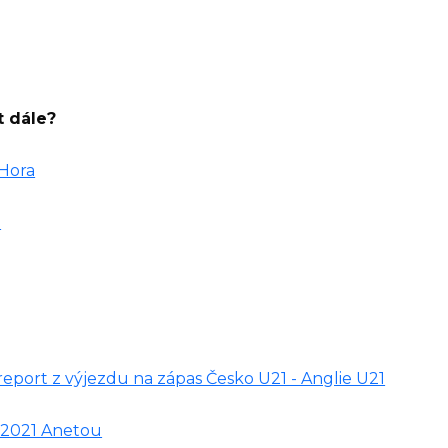
t dále?
 Hora
?
 report z výjezdu na zápas Česko U21 - Anglie U21
 2021 Anetou