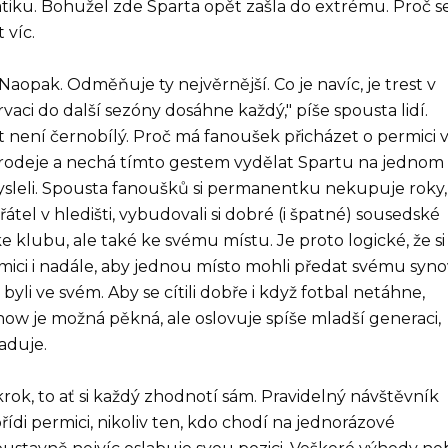
iku. Bohužel zde Sparta opět zašla do extrému. Proč s
 víc.
opak. Odměňuje ty nejvěrnější. Co je navíc, je trest v
ci do další sezóny dosáhne každý," píše spousta lidí.
t není černobílý. Proč má fanoušek přicházet o permici 
 prodeje a nechá tímto gestem vydělat Spartu na jednom
ymysleli. Spousta fanoušků si permanentku nekupuje roky,
přátel v hledišti, vybudovali si dobré (i špatné) sousedské
ke klubu, ale také ke svému místu. Je proto logické, že si
mici i nadále, aby jednou místo mohli předat svému syno
li ve svém. Aby se cítili dobře i když fotbal netáhne,
ow je možná pěkná, ale oslovuje spíše mladší generaci,
aduje.
krok, to ať si každý zhodnotí sám. Pravidelný návštěvník
pořídi permici, nikoliv ten, kdo chodí na jednorázové