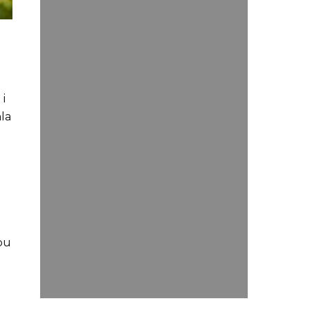
 i
la
ou