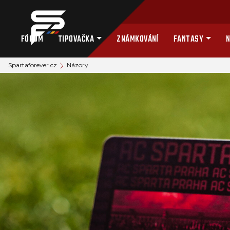
FÓRUM
TIPOVAČKA
ZNÁMKOVÁNÍ
FANTASY
N
Spartaforever.cz
Názory