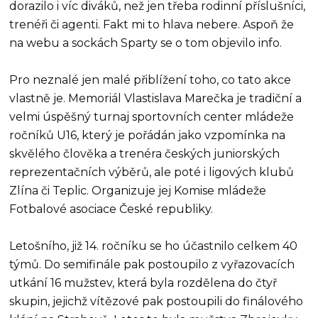
dorazilo i víc diváků, než jen třeba rodinní příslušníci,
trenéři či agenti. Fakt mi to hlava nebere. Aspoň že
na webu a sockách Sparty se o tom objevilo info.
Pro neznalé jen malé přiblížení toho, co tato akce
vlastně je. Memoriál Vlastislava Marečka je tradiční a
velmi úspěšný turnaj sportovních center mládeže
ročníků U16, který je pořádán jako vzpomínka na
skvělého člověka a trenéra českých juniorských
reprezentačních výběrů, ale poté i ligových klubů
Zlína či Teplic. Organizuje jej Komise mládeže
Fotbalové asociace České republiky.
Letošního, již 14. ročníku se ho účastnilo celkem 40
týmů. Do semifinále pak postoupilo z vyřazovacích
utkání 16 mužstev, která byla rozdělena do čtyř
skupin, jejichž vítězové pak postoupili do finálového