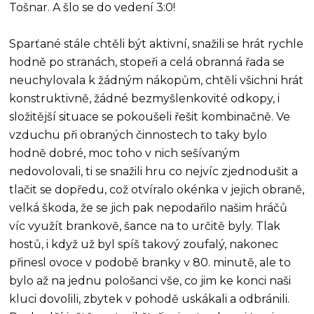
Tošnar. A šlo se do vedení 3:0!
Sparťané stále chtěli být aktivní, snažili se hrát rychle
hodně po stranách, stopeři a celá obranná řada se
neuchylovala k žádným nákopům, chtěli všichni hrát
konstruktivně, žádné bezmyšlenkovité odkopy, i
složitější situace se pokoušeli řešit kombinačně. Ve
vzduchu při obraných činnostech to taky bylo
hodně dobré, moc toho v nich sešívaným
nedovolovali, ti se snažili hru co nejvíc zjednodušit a
tlačit se dopředu, což otvíralo okénka v jejich obraně,
velká škoda, že se jich pak nepodařilo našim hráčů
víc využít brankově, šance na to určitě byly. Tlak
hostů, i když už byl spíš takový zoufalý, nakonec
přinesl ovoce v podobě branky v 80. minutě, ale to
bylo až na jednu pološanci vše, co jim ke konci naši
kluci dovolili, zbytek v pohodě uskákali a odbránili.