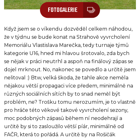
FOTOGALERIE
Když jsem se o víkendu dozvěděl celkem náhodou,
že v týdnu se bude konat na Strahově vyvrcholení
Memoriálu Vlastislava Marečka, tedy turnaje týmů
kategorie U16, hned mi hlavou šrotovalo, zda bych
se nějak v práci neutrhl a aspoň na finálový zápas se
dojel mrknout. No, nakonec se povedlo a určitě jsem
nelitoval :) Btw, velká škoda, že tahle akce neměla
nějakou větší propagaci více předem, minimálně na
různých sociálních sítích by to snad neměl být
problém, ne? Trošku tomu nerozumím, je to vlastně
pro hráče této věkové takové vyvrcholení sezony,
moc podobných zápasů během ní neodehrají a
určitě by si to zasloužilo větší píár, minimálně od
FAČR, která to pořádá. A určitě by na Rošičák