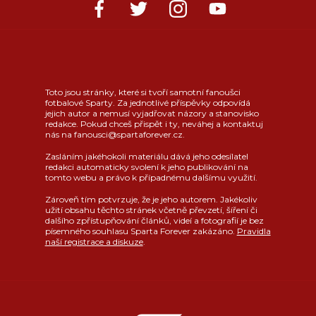
Toto jsou stránky, které si tvoří samotní fanoušci
fotbalové Sparty. Za jednotlivé příspěvky odpovídá
jejich autor a nemusí vyjadřovat názory a stanovisko
redakce. Pokud chceš přispět i ty, neváhej a kontaktuj
nás na fanousci@spartaforever.cz.
Zasláním jakéhokoli materiálu dává jeho odesílatel
redakci automaticky svolení k jeho publikování na
tomto webu a právo k případnému dalšímu využití.
Zároveň tím potvrzuje, že je jeho autorem. Jakékoliv
užití obsahu těchto stránek včetně převzetí, šíření či
dalšího zpřístupňování článků, videí a fotografií je bez
písemného souhlasu Sparta Forever zakázáno.
Pravidla
naší registrace a diskuze
.