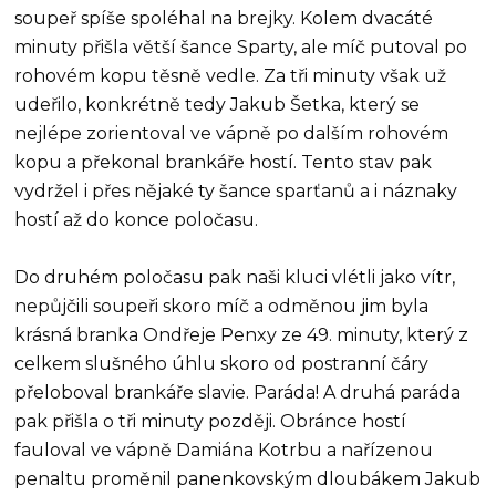
soupeř spíše spoléhal na brejky. Kolem dvacáté
minuty přišla větší šance Sparty, ale míč putoval po
rohovém kopu těsně vedle. Za tři minuty však už
udeřilo, konkrétně tedy Jakub Šetka, který se
nejlépe zorientoval ve vápně po dalším rohovém
kopu a překonal brankáře hostí. Tento stav pak
vydržel i přes nějaké ty šance sparťanů a i náznaky
hostí až do konce poločasu.
Do druhém poločasu pak naši kluci vlétli jako vítr,
nepůjčili soupeři skoro míč a odměnou jim byla
krásná branka Ondřeje Penxy ze 49. minuty, který z
celkem slušného úhlu skoro od postranní čáry
přeloboval brankáře slavie. Paráda! A druhá paráda
pak přišla o tři minuty později. Obránce hostí
fauloval ve vápně Damiána Kotrbu a nařízenou
penaltu proměnil panenkovským dloubákem Jakub