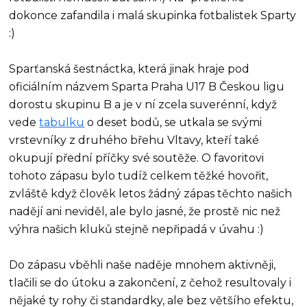
dokonce zafandila i malá skupinka fotbalistek Sparty
:)
Sparťanská šestnáctka, která jinak hraje pod
oficiálním názvem Sparta Praha U17 B Českou ligu
dorostu skupinu B a je v ní zcela suverénní, když
vede
tabulku
o deset bodů, se utkala se svými
vrstevníky z druhého břehu Vltavy, kteří také
okupují přední příčky své soutěže. O favoritovi
tohoto zápasu bylo tudíž celkem těžké hovořit,
zvláště když člověk letos žádný zápas těchto našich
nadějí ani neviděl, ale bylo jasné, že prostě nic než
výhra našich kluků stejně nepřipadá v úvahu :)
Do zápasu vběhli naše naděje mnohem aktivněji,
tlačili se do útoku a zakončení, z čehož resultovaly i
nějaké ty rohy či standardky, ale bez většího efektu,