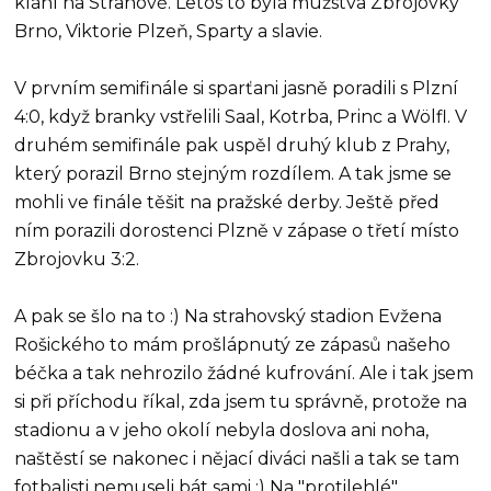
klání na Strahově. Letos to byla mužstva Zbrojovky
Brno, Viktorie Plzeň, Sparty a slavie.
V prvním semifinále si sparťani jasně poradili s Plzní
4:0, když branky vstřelili Saal, Kotrba, Princ a Wölfl. V
druhém semifinále pak uspěl druhý klub z Prahy,
který porazil Brno stejným rozdílem. A tak jsme se
mohli ve finále těšit na pražské derby. Ještě před
ním porazili dorostenci Plzně v zápase o třetí místo
Zbrojovku 3:2.
A pak se šlo na to :) Na strahovský stadion Evžena
Rošického to mám prošlápnutý ze zápasů našeho
béčka a tak nehrozilo žádné kufrování. Ale i tak jsem
si při příchodu říkal, zda jsem tu správně, protože na
stadionu a v jeho okolí nebyla doslova ani noha,
naštěstí se nakonec i nějací diváci našli a tak se tam
fotbalisti nemuseli bát sami :) Na "protilehlé"