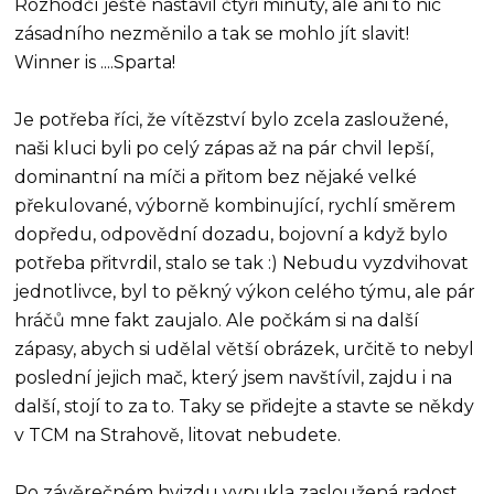
Rozhodčí ještě nastavil čtyři minuty, ale ani to nic
zásadního nezměnilo a tak se mohlo jít slavit!
Winner is ....Sparta!
Je potřeba říci, že vítězství bylo zcela zasloužené,
naši kluci byli po celý zápas až na pár chvil lepší,
dominantní na míči a přitom bez nějaké velké
překulované, výborně kombinující, rychlí směrem
dopředu, odpovědní dozadu, bojovní a když bylo
potřeba přitvrdil, stalo se tak :) Nebudu vyzdvihovat
jednotlivce, byl to pěkný výkon celého týmu, ale pár
hráčů mne fakt zaujalo. Ale počkám si na další
zápasy, abych si udělal větší obrázek, určitě to nebyl
poslední jejich mač, který jsem navštívil, zajdu i na
další, stojí to za to. Taky se přidejte a stavte se někdy
v TCM na Strahově, litovat nebudete.
Po závěrečném hvizdu vypukla zasloužená radost,