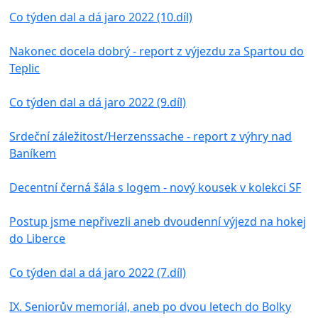
Co týden dal a dá jaro 2022 (10.díl)
Nakonec docela dobrý - report z výjezdu za Spartou do
Teplic
Co týden dal a dá jaro 2022 (9.díl)
Srdeční záležitost/Herzenssache - report z výhry nad
Baníkem
Decentní černá šála s logem - nový kousek v kolekci SF
Postup jsme nepřivezli aneb dvoudenní výjezd na hokej
do Liberce
Co týden dal a dá jaro 2022 (7.díl)
IX. Seniorův memoriál, aneb po dvou letech do Bolky