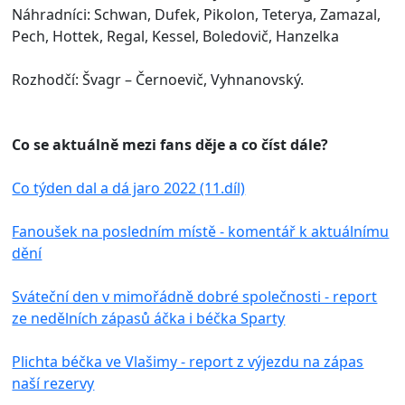
Náhradníci: Schwan, Dufek, Pikolon, Teterya, Zamazal,
Pech, Hottek, Regal, Kessel, Boledovič, Hanzelka
Rozhodčí: Švagr – Černoevič, Vyhnanovský.
Co se aktuálně mezi fans děje a co číst dále?
Co týden dal a dá jaro 2022 (11.díl)
Fanoušek na posledním místě - komentář k aktuálnímu
dění
Sváteční den v mimořádně dobré společnosti - report
ze nedělních zápasů áčka i béčka Sparty
Plichta béčka ve Vlašimy - report z výjezdu na zápas
naší rezervy