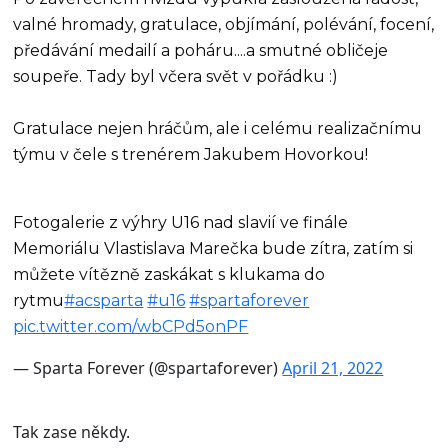
valné hromady, gratulace, objímání, polévání, focení,
předávání medailí a poháru....a smutné obličeje
soupeře. Tady byl včera svět v pořádku :)
Gratulace nejen hráčům, ale i celému realizačnímu
týmu v čele s trenérem Jakubem Hovorkou!
Fotogalerie z výhry U16 nad slavií ve finále
Memoriálu Vlastislava Marečka bude zítra, zatím si
můžete vítězně zaskákat s klukama do
rytmu
#acsparta
#u16
#spartaforever
pic.twitter.com/wbCPd5onPF
— Sparta Forever (@spartaforever)
April 21, 2022
Tak zase někdy.