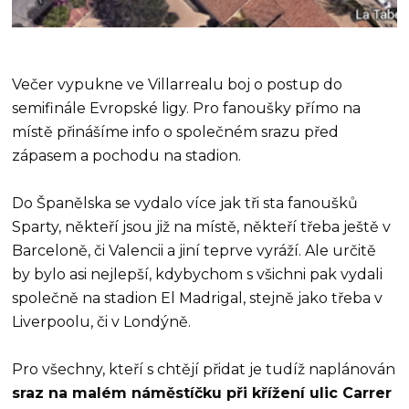
Večer vypukne ve Villarrealu boj o postup do
semifinále Evropské ligy. Pro fanoušky přímo na
místě přinášíme info o společném srazu před
zápasem a pochodu na stadion.
Do Španělska se vydalo více jak tři sta fanoušků
Sparty, někteří jsou již na místě, někteří třeba ještě v
Barceloně, či Valencii a jiní teprve vyráží. Ale určitě
by bylo asi nejlepší, kdybychom s všichni pak vydali
společně na stadion El Madrigal, stejně jako třeba v
Liverpoolu, či v Londýně.
Pro všechny, kteří s chtějí přidat je tudíž naplánován
sraz na malém náměstíčku při křížení ulic Carrer