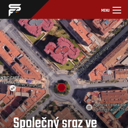
MENU
Společný sraz ve