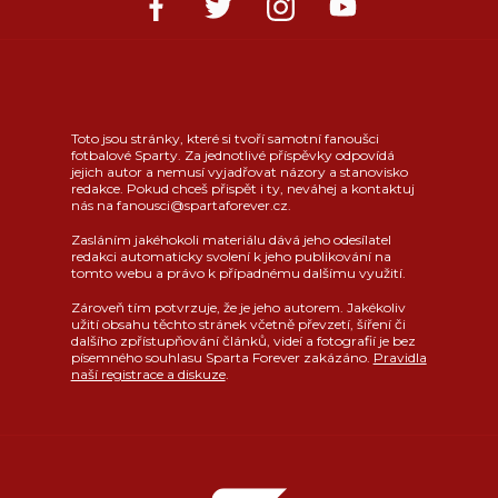
Toto jsou stránky, které si tvoří samotní fanoušci
fotbalové Sparty. Za jednotlivé příspěvky odpovídá
jejich autor a nemusí vyjadřovat názory a stanovisko
redakce. Pokud chceš přispět i ty, neváhej a kontaktuj
nás na fanousci@spartaforever.cz.
Zasláním jakéhokoli materiálu dává jeho odesílatel
redakci automaticky svolení k jeho publikování na
tomto webu a právo k případnému dalšímu využití.
Zároveň tím potvrzuje, že je jeho autorem. Jakékoliv
užití obsahu těchto stránek včetně převzetí, šíření či
dalšího zpřístupňování článků, videí a fotografií je bez
písemného souhlasu Sparta Forever zakázáno.
Pravidla
naší registrace a diskuze
.