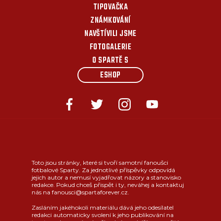
TIPOVAČKA
ZNÁMKOVÁNÍ
NAVŠTÍVILI JSME
FOTOGALERIE
O SPARTĚ S
ESHOP
Toto jsou stránky, které si tvoří samotní fanoušci
fotbalové Sparty. Za jednotlivé příspěvky odpovídá
jejich autor a nemusí vyjadřovat názory a stanovisko
redakce. Pokud chceš přispět i ty, neváhej a kontaktuj
nás na fanousci@spartaforever.cz.
Zasláním jakéhokoli materiálu dává jeho odesílatel
redakci automaticky svolení k jeho publikování na