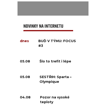
NOVINKY NA INTERNETU
dnes
BUĎ V TÝMU: FOCUS
#3
05.08
Šlo to trefit i lépe
05.08
SESTŘIH: Sparta –
Olympique
04.08
Pozor na vysoké
teploty