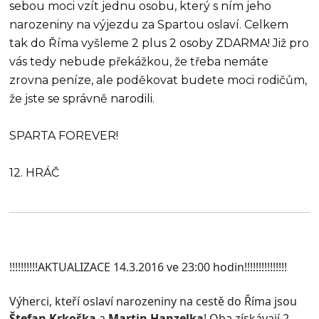
sebou moci vzít jednu osobu, který s ním jeho
narozeniny na výjezdu za Spartou oslaví. Celkem
tak do Říma vyšleme 2 plus 2 osoby ZDARMA! Již pro
vás tedy nebude překážkou, že třeba nemáte
zrovna peníze, ale poděkovat budete moci rodičům,
že jste se správně narodili.
SPARTA FOREVER!
12. HRÁČ
!!!!!!!!!!AKTUALIZACE 14.3.2016 ve 23:00 hodin!!!!!!!!!!!!!!!
Výherci, kteří oslaví narozeniny na cestě do Říma jsou
Štefan Krkoška
a
Martin Hanzelka
! Oba získávají 2