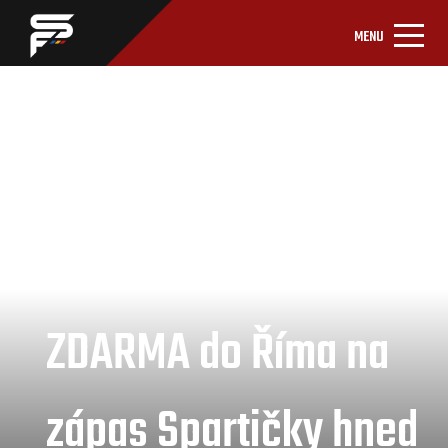
MENU
ZDARMA do Říma na
zápas Spartičky hned