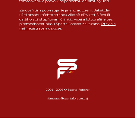
tomto webu a právo k případnému dalšímu využití.
Zároveň tím potvrzuje, že je jeho autorem. Jakékoliv
užití obsahu těchto stránek včetně převzetí, šíření či
dalšího zpřístupňování článků, videí a fotografií je bez
písemného souhlasu Sparta Forever zakázáno.
Pravidla
naší registrace a diskuze
.
2004 - 2026 © Sparta Forever
(fanousci@spartaforever.cz)