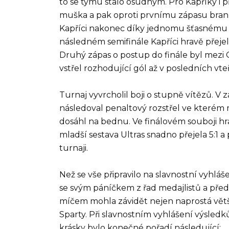
to se týmu stalo osudným. Pro Kapříky i 
muška a pak oproti prvnímu zápasu brank
Kapříci nakonec díky jednomu šťasnému gólu
následném semifinále Kapříci hravě přejel
Druhý zápas o postup do finále byl mezi G
vstřel rozhodující gól až v posledních vte
Turnaj vyvrcholil boji o stupně vítězů. V 
následoval penaltový rozstřel ve kterém 
dosáhl na bednu. Ve finálovém souboji h
mladší sestava Ultras snadno přejela 5:1
turnaji.
Než se vše připravilo na slavnostní vyhlá
se svým páníčkem z řad medajlistů a předv
míčem mohla závidět nejen naprostá větš
Sparty. Při slavnostním vyhlášení výsled
krásky bylo konečné pořadí následující: