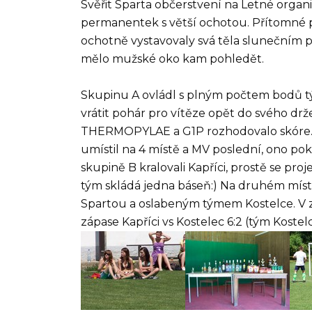
Svěřit Sparta občerstvení na Letné organi
permanentek s větší ochotou. Přítomné pá
ochotně vystavovaly svá těla slunečním p
mělo mužské oko kam pohledět.
Skupinu A ovládl s plným počtem bodů tý
vrátit pohár pro vítěze opět do svého dr
THERMOPYLAE a G1P rozhodovalo skóre. 
umístil na 4 místě a MV poslední, ono p
skupině B kralovali Kapříci, prostě se pro
tým skládá jedna báseň:) Na druhém míst
Spartou a oslabeným týmem Kostelce. V z
zápase Kapříci vs Kostelec 6:2 (tým Kostel