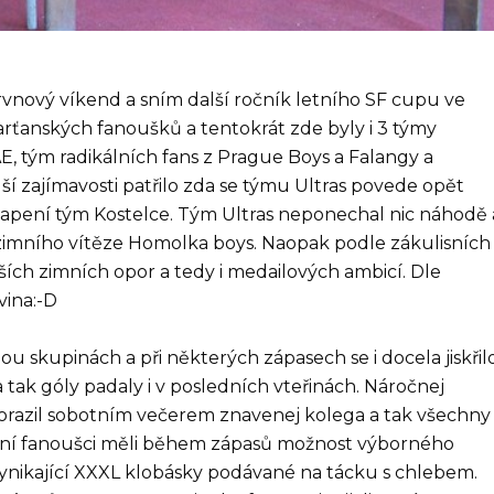
ervnový víkend a sním další ročník letního SF cupu ve
arťanských fanoušků a tentokrát zde byly i 3 týmy
 tým radikálních fans z Prague Boys a Falangy a
ší zajímavosti patřilo zda se týmu Ultras povede opět
kvapení tým Kostelce. Tým Ultras neponechal nic náhodě 
 zimního vítěze Homolka boys. Naopak podle zákulisních
ších zimních opor a tedy i medailových ambicí. Dle
vina:-D
 skupinách a při některých zápasech se i docela jiskřilo
tak góly padaly i v posledních vteřinách. Náročnej
razil sobotním večerem znavenej kolega a tak všechny
omní fanoušci měli během zápasů možnost výborného
ynikající XXXL klobásky podávané na tácku s chlebem.