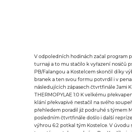
V odpoledních hodinách začal program př
turnaji a to mu stačilo k vyřazení nosičů
PB/Falangou a Kostelcem skončil díky 
branek a ten svou formu potvrdil i v pena
následujících zápasech čtvrtfinále Jami K
THERMOPYLAE 1:0 K velkému překvapení d
klání překvapivě nestačil na svého soupeře 
přehledem poradil již podruhé s týmem MV
posledním čtvrtfinále došlo i další repr
výhrou 6:2 potkal tým Kostelce. V úvodu s