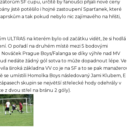
zátorům SF cupu, určitě by fanoušci přijali nové ceny
ny jistě potěšilo i hojné zastoupení Sparťanek, které
aprskům a tak pokud nebylo nic zajímavého na hřišti,
m ULTRAS na kterém bylo od začátku vidět, že si hodlá
žení. O pořadí na druhém místě mezi 5 bodovými
Nováček Prague Boys/Falanga se díky výhře nad MV
okud nedáte žádný gól sotva to může dopadnout lépe. Ve
jevila široká základna VV co je na SF a to se pak manažero
ě se umístili Homolka Boys následovaný Jami Klubem, E 
ápasech skupin se největší střelecké hody odehrály v
ce z dvou střel na bránu 2 góly).