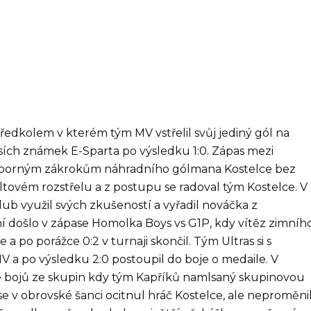
edkolem v kterém tým MV vstřelil svůj jediný gól na
 psích známek E-Sparta po výsledku 1:0. Zápas mezi
výborným zákrokům náhradního gólmana Kostelce bez
ltovém rozstřelu a z postupu se radoval tým Kostelce. V
lub využil svých zkušeností a vyřadil nováčka z
ošlo v zápase Homolka Boys vs G1P, kdy vítěz zimníh
a po porážce 0:2 v turnaji skončil. Tým Ultras si s
 a po výsledku 2:0 postoupil do boje o medaile. V
íze bojů ze skupin kdy tým Kapříků namlsaný skupinovou
e v obrovské šanci ocitnul hráč Kostelce, ale neproměnil