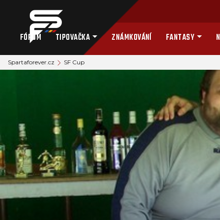
FÓRUM
TIPOVAČKA
ZNÁMKOVÁNÍ
FANTASY
N
Spartaforever.cz
SF Cup