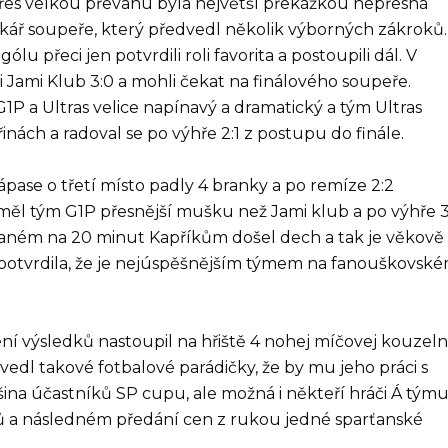
přes velkou převahu byla největší překážkou nepřesná
ář soupeře, který předvedl několik výborných zákroků.
 přeci jen potvrdili roli favorita a postoupili dál. V
i Jami Klub 3:0 a mohli čekat na finálového soupeře.
1P a Ultras velice napínavý a dramatický a tým Ultras
řinách a radoval se po výhře 2:1 z postupu do finále.
zápase o třetí místo padly 4 branky a po remíze 2:2
měl tým G1P přesnější mušku než Jami klub a po výhře 3
raném na 20 minut Kapříkům došel dech a tak je věkově
 a potvrdila, že je nejúspěšnějším týmem na fanouškovsk
šení výsledků nastoupil na hřiště 4 nohej míčovej kouzeln
edl takové fotbalové parádičky, že by mu jeho práci s
ina účastníků SP cupu, ale možná i někteří hráči Á tým
ků a následném předání cen z rukou jedné sparťanské