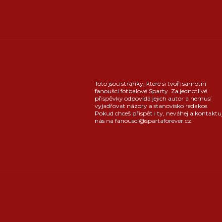
Toto jsou stránky, které si tvoří samotní
fanoušci fotbalové Sparty. Za jednotlivé
příspěvky odpovídá jejich autor a nemusí
vyjadřovat názory a stanovisko redakce.
Pokud chceš přispět i ty, neváhej a kontaktu
nás na fanousci@spartaforever.cz.