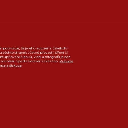
m potvrzuje, že je jeho autorem. Jakékoliv
u těchto stránek včetně převzetí, šíření či
ístupňování článků, videí a fotografií je bez
souhlasu Sparta Forever zakázáno.
Pravidla
race a diskuze
.