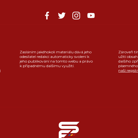
Zasláním jakéhokoli materiálu dává jeho
Zároveň tí
odesílatel redakci automaticky svolení k
užití obsah
jeho publikování na tomto webu a právo
dalšího zpř
k případnému dalšímu využití.
písemného 
j
naší regist