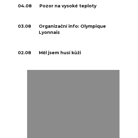
04.08
Pozor na vysoké teploty
03.08
Organizační info: Olympique
Lyonnais
02.08
Měl jsem husí kůži