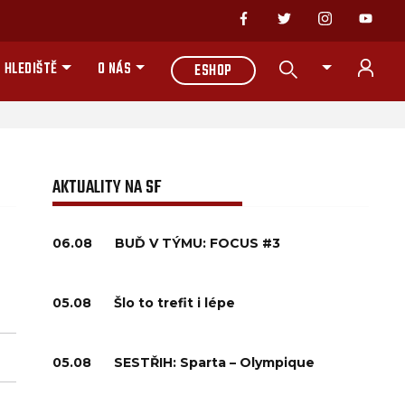
 HLEDIŠTĚ
O NÁS
ESHOP
AKTUALITY NA SF
06.08
BUĎ V TÝMU: FOCUS #3
05.08
Šlo to trefit i lépe
05.08
SESTŘIH: Sparta – Olympique