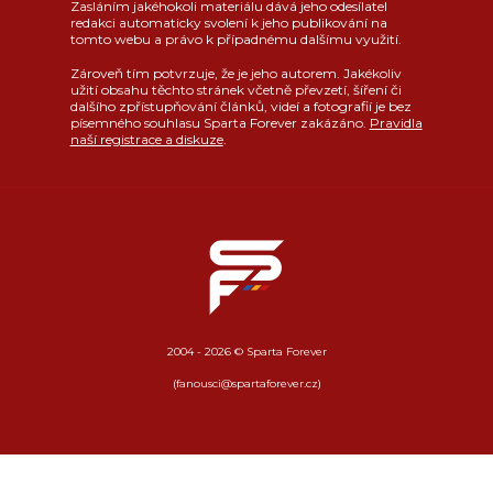
Zasláním jakéhokoli materiálu dává jeho odesílatel
redakci automaticky svolení k jeho publikování na
tomto webu a právo k případnému dalšímu využití.
Zároveň tím potvrzuje, že je jeho autorem. Jakékoliv
užití obsahu těchto stránek včetně převzetí, šíření či
dalšího zpřístupňování článků, videí a fotografií je bez
písemného souhlasu Sparta Forever zakázáno.
Pravidla
naší registrace a diskuze
.
2004 - 2026 © Sparta Forever
(fanousci@spartaforever.cz)