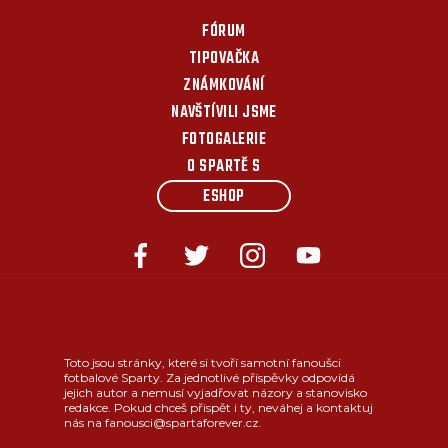
FÓRUM
TIPOVAČKA
ZNÁMKOVÁNÍ
NAVŠTÍVILI JSME
FOTOGALERIE
O SPARTĚ S
ESHOP
Toto jsou stránky, které si tvoří samotní fanoušci
fotbalové Sparty. Za jednotlivé příspěvky odpovídá
jejich autor a nemusí vyjadřovat názory a stanovisko
redakce. Pokud chceš přispět i ty, neváhej a kontaktuj
nás na fanousci@spartaforever.cz.