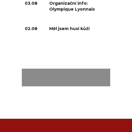
03.08
Organizační info:
Olympique Lyonnais
02.08
Měl jsem husí kůži