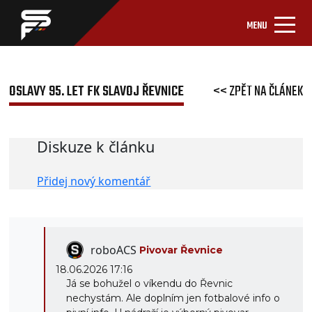
MENU
OSLAVY 95. LET FK SLAVOJ ŘEVNICE
<< ZPĚT NA ČLÁNEK
Diskuze k článku
Přidej nový komentář
roboACS
Pivovar Řevnice
18.06.2026 17:16
Já se bohužel o víkendu do Řevnic
nechystám. Ale doplním jen fotbalové info o