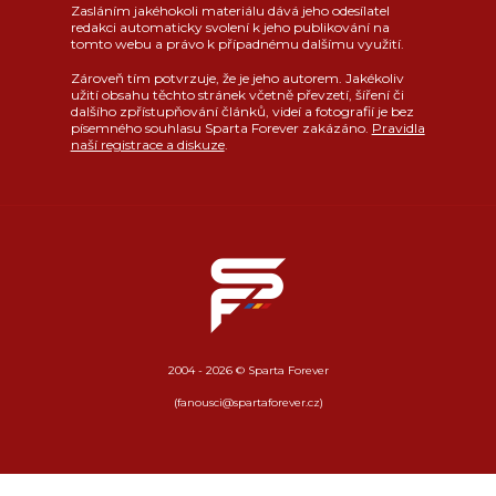
Zasláním jakéhokoli materiálu dává jeho odesílatel
redakci automaticky svolení k jeho publikování na
tomto webu a právo k případnému dalšímu využití.
Zároveň tím potvrzuje, že je jeho autorem. Jakékoliv
užití obsahu těchto stránek včetně převzetí, šíření či
dalšího zpřístupňování článků, videí a fotografií je bez
písemného souhlasu Sparta Forever zakázáno.
Pravidla
naší registrace a diskuze
.
2004 - 2026 © Sparta Forever
(fanousci@spartaforever.cz)