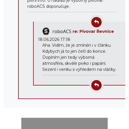
pivní info. U nádraží je výborný pivovar.
roboACS doporučuje.
roboACS
re: Pivovar Řevnice
18.06.2026 17:18
Aha. Vidím, že je zmíněn i v článku.
Kdybych já to jen četl do konce.
Doplním jen tedy výborná
atmosféra, skvělé pivko i papání.
Sezení i venku s výhledem na vláčky.