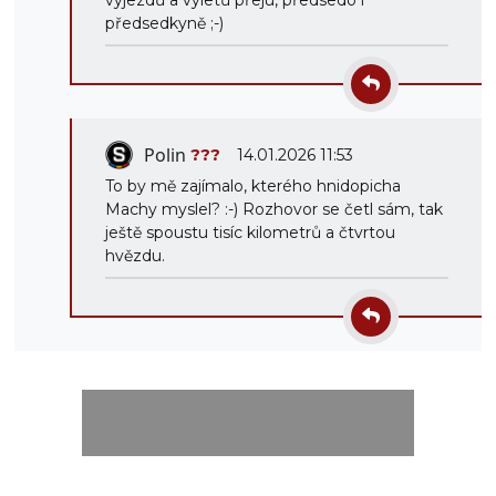
výjezdů a výletů přeju, předsedo i
předsedkyně ;-)
Polin
???
14.01.2026 11:53
To by mě zajímalo, kterého hnidopicha
Machy myslel? :-) Rozhovor se četl sám, tak
ještě spoustu tisíc kilometrů a čtvrtou
hvězdu.