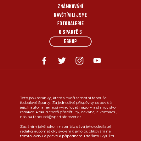
ZNÁMKOVÁNÍ
NAVŠTÍVILI JSME
FOTOGALERIE
O SPARTĚ S
ESHOP
Toto jsou stránky, které si tvoří samotní fanoušci
fotbalové Sparty. Za jednotlivé příspěvky odpovídá
jejich autor a nemusí vyjadřovat názory a stanovisko
redakce. Pokud chceš přispět i ty, neváhej a kontaktuj
nás na fanousci@spartaforever.cz.
Zasláním jakéhokoli materiálu dává jeho odesílatel
redakci automaticky svolení k jeho publikování na
tomto webu a právo k případnému dalšímu využití.