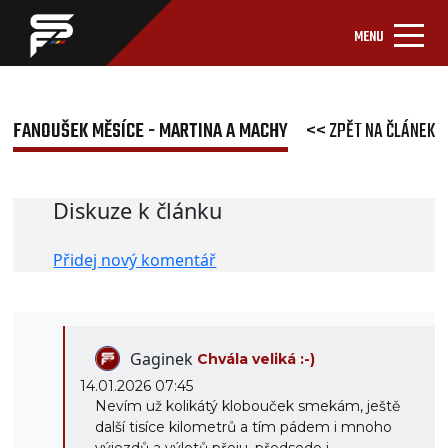
MENU
FANOUŠEK MĚSÍCE - MARTINA A MACHY
<< ZPĚT NA ČLÁNEK
Diskuze k článku
Přidej nový komentář
Gaginek
Chvála veliká :-)
14.01.2026 07:45
Nevím už kolikátý klobouček smekám, ještě
další tisíce kilometrů a tím pádem i mnoho