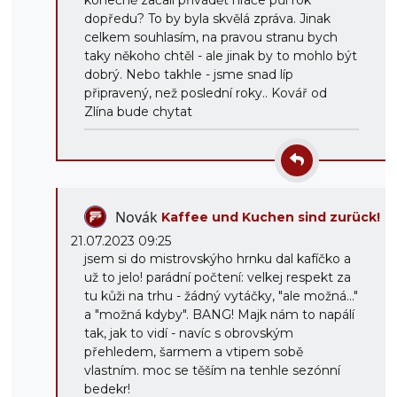
konečně začali přivádět hráče půl rok
dopředu? To by byla skvělá zpráva. Jinak
celkem souhlasím, na pravou stranu bych
taky někoho chtěl - ale jinak by to mohlo být
dobrý. Nebo takhle - jsme snad líp
připravený, než poslední roky.. Kovář od
Zlína bude chytat
Novák
Kaffee und Kuchen sind zurück!
21.07.2023 09:25
jsem si do mistrovskýho hrnku dal kafíčko a
už to jelo! parádní počtení: velkej respekt za
tu kůži na trhu - žádný vytáčky, "ale možná..."
a "možná kdyby". BANG! Majk nám to napálí
tak, jak to vidí - navíc s obrovským
přehledem, šarmem a vtipem sobě
vlastním. moc se těším na tenhle sezónní
bedekr!