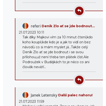
referi
Deník Zlo ať se jde bodnout...
21.07.2023 10:11
Tak díky Majkovi vím za 10 minut čtení,kdo
koho koupil,kde kdo je a jak to vidí on bez
návodů co si mám myslet já...Takže celý
Deník Zlo ať se jde bodnout i se svou
přílohou,už není třeba ten plátek číst.Ale
Podroužek v Budějkách to je něco co ani
člověk nevěří...
Janek Letensky
Další palec nahoru!
21.07.2023 11:59