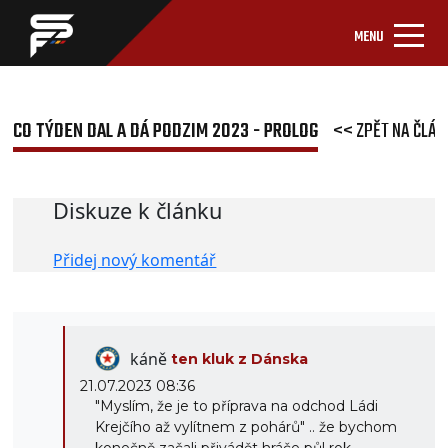
MENU
CO TÝDEN DAL A DÁ PODZIM 2023 - PROLOG
<< ZPĚT NA ČLÁN
Diskuze k článku
Přidej nový komentář
káně
ten kluk z Dánska
21.07.2023 08:36
"Myslím, že je to příprava na odchod Ládi
Krejčího až vylítnem z pohárů" .. že bychom