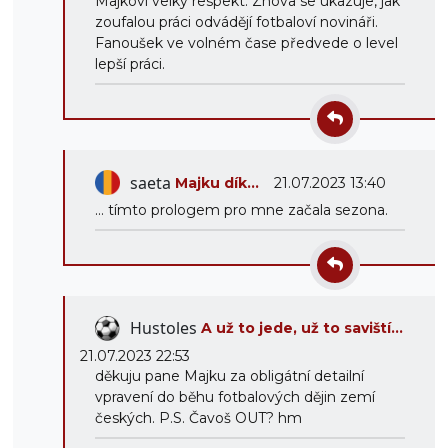
Majkovi velký respekt. Znova se ukazuje, jak
zoufalou práci odvádějí fotbaloví novináři.
Fanoušek ve volném čase předvede o level
lepší práci.
saeta
Majku dík...
21.07.2023 13:40
... tímto prologem pro mne začala sezona.
Hustoles
A už to jede, už to saviští...
21.07.2023 22:53
děkuju pane Majku za obligátní detailní
vpravení do běhu fotbalových dějin zemí
českých. P.S. Čavoš OUT? hm