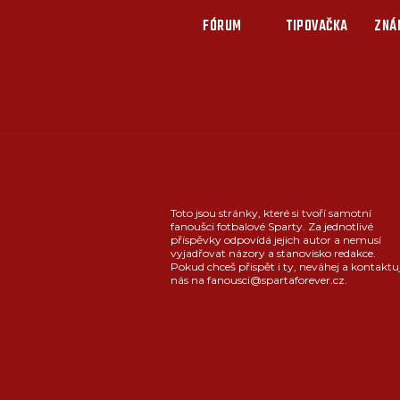
FÓRUM
TIPOVAČKA
ZNÁ
Toto jsou stránky, které si tvoří samotní
fanoušci fotbalové Sparty. Za jednotlivé
příspěvky odpovídá jejich autor a nemusí
vyjadřovat názory a stanovisko redakce.
Pokud chceš přispět i ty, neváhej a kontaktu
nás na fanousci@spartaforever.cz.