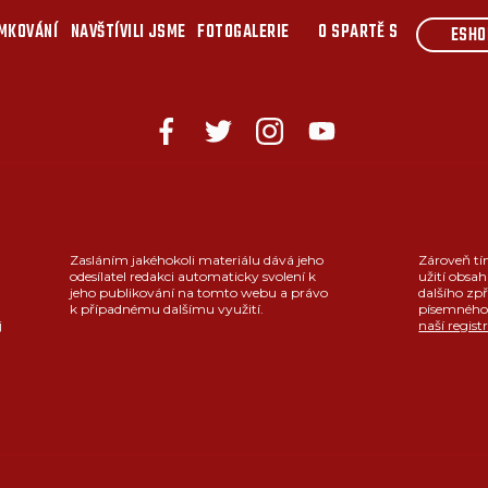
MKOVÁNÍ
NAVŠTÍVILI JSME
FOTOGALERIE
O SPARTĚ S
ESHO
Zasláním jakéhokoli materiálu dává jeho
Zároveň tí
odesílatel redakci automaticky svolení k
užití obsah
jeho publikování na tomto webu a právo
dalšího zpř
k případnému dalšímu využití.
písemného 
j
naší regist