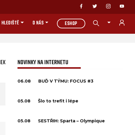
 HLEDIŠTĚ
O NÁS
ESHOP
NEK
NOVINKY NA INTERNETU
06.08
BUĎ V TÝMU: FOCUS #3
05.08
Šlo to trefit i lépe
05.08
SESTŘIH: Sparta – Olympique