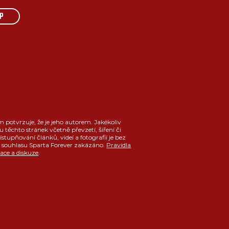
P
m potvrzuje, že je jeho autorem. Jakékoliv
u těchto stránek včetně převzetí, šíření či
ístupňování článků, videí a fotografií je bez
souhlasu Sparta Forever zakázáno.
Pravidla
race a diskuze
.