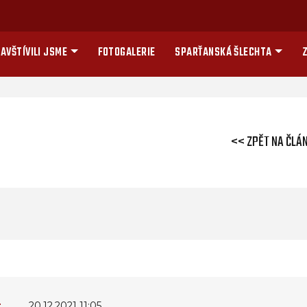
AVŠTÍVILI JSME
FOTOGALERIE
SPARŤANSKÁ ŠLECHTA
Z
<< ZPĚT NA ČLÁ
t
20.12.2021 11:05