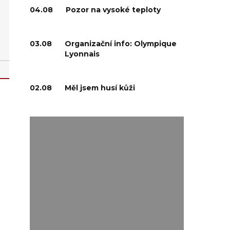
04.08
Pozor na vysoké teploty
03.08
Organizační info: Olympique
Lyonnais
02.08
Měl jsem husí kůži