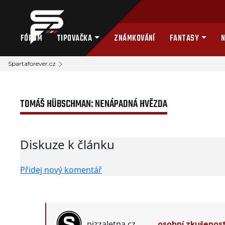
FÓRUM
TIPOVAČKA
ZNÁMKOVÁNÍ
FANTASY
N
Spartaforever.cz
TOMÁŠ HÜBSCHMAN: NENÁPADNÁ HVĚZDA
Diskuze k článku
Přidej nový komentář
pizzaletna.cz
osobní zkušenos