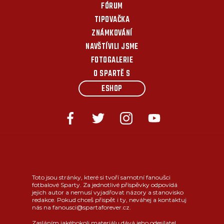
FÓRUM
TIPOVAČKA
ZNÁMKOVÁNÍ
NAVŠTÍVILI JSME
FOTOGALERIE
O SPARTĚ S
ESHOP
Toto jsou stránky, které si tvoří samotní fanoušci
fotbalové Sparty. Za jednotlivé příspěvky odpovídá
jejich autor a nemusí vyjadřovat názory a stanovisko
redakce. Pokud chceš přispět i ty, neváhej a kontaktuj
nás na fanousci@spartaforever.cz.
Zasláním jakéhokoli materiálu dává jeho odesílatel