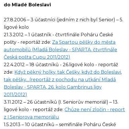
do Mladé Boleslavi
27.8.2006 – 3 účastníci (jedním z nich byl Senior) – 5.
ligové kolo
21.3.2012 – 1 účastník - čtvrtfinále Poháru České
pošty - reportáž zde:
Za Spartou pěšky do města
automobilů (Mladá Boleslav - SPARTA, čtvrtfinále
Česká pošta Cupu 2011/2012)
22.4.2012 – 18 účastníků - 26.ligové kolo - reportáž
zde:
Když pěkný holky, tak Češky, když do Boleslavi,
tak pěšky....(reportáž z pochodu na utkání Mladá
Boleslav - SPARTA, 26. kolo Gambrinus ligy
2011/2012)
3.11.2012 – 26 účastníků (I. Seniorův memoriál) – 13.
ligové kolo - reportáž zde:
Chůze není zločin - report
z I.Seniorova memoriálu
1.5.2013 – 10 účastníků – semifinále Poháru České