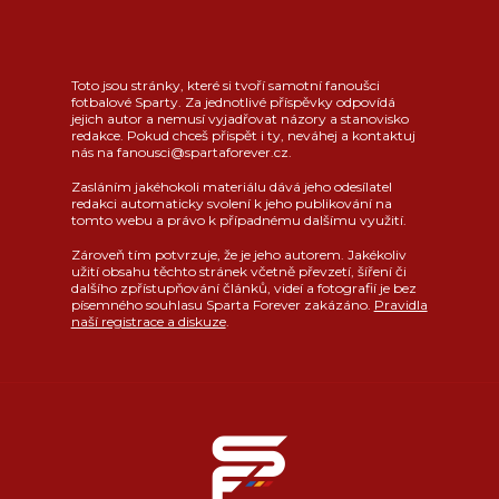
Toto jsou stránky, které si tvoří samotní fanoušci
fotbalové Sparty. Za jednotlivé příspěvky odpovídá
jejich autor a nemusí vyjadřovat názory a stanovisko
redakce. Pokud chceš přispět i ty, neváhej a kontaktuj
nás na fanousci@spartaforever.cz.
Zasláním jakéhokoli materiálu dává jeho odesílatel
redakci automaticky svolení k jeho publikování na
tomto webu a právo k případnému dalšímu využití.
Zároveň tím potvrzuje, že je jeho autorem. Jakékoliv
užití obsahu těchto stránek včetně převzetí, šíření či
dalšího zpřístupňování článků, videí a fotografií je bez
písemného souhlasu Sparta Forever zakázáno.
Pravidla
naší registrace a diskuze
.