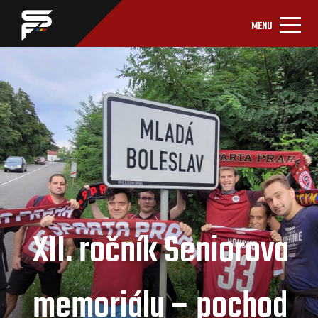
MENU
XII. ročník Seniorova
memoriálu – pochod