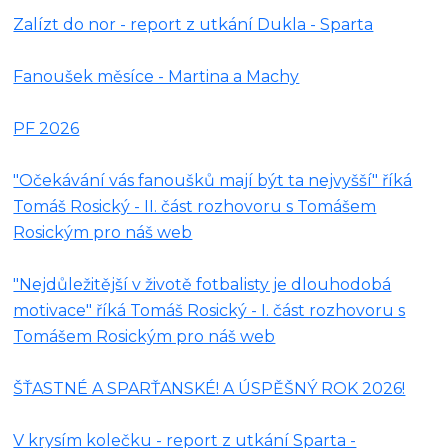
Zalízt do nor - report z utkání Dukla - Sparta
Fanoušek měsíce - Martina a Machy
PF 2026
"Očekávání vás fanoušků mají být ta nejvyšší" říká
Tomáš Rosický - II. část rozhovoru s Tomášem
Rosickým pro náš web
"Nejdůležitější v životě fotbalisty je dlouhodobá
motivace" říká Tomáš Rosický - I. část rozhovoru s
Tomášem Rosickým pro náš web
ŠŤASTNÉ A SPARŤANSKÉ! A ÚSPĚŠNÝ ROK 2026!
V krysím kolečku - report z utkání Sparta -