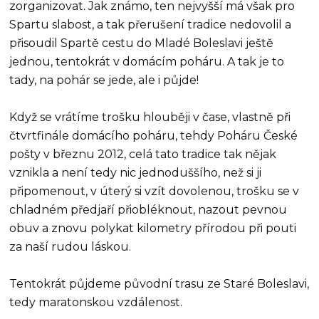
zorganizovat. Jak známo, ten nejvyšší má však pro
Spartu slabost, a tak přerušení tradice nedovolil a
přisoudil Spartě cestu do Mladé Boleslavi ještě
jednou, tentokrát v domácím poháru. A tak je to
tady, na pohár se jede, ale i půjde!
Když se vrátíme trošku hlouběji v čase, vlastně při
čtvrtfinále domácího poháru, tehdy Poháru České
pošty v březnu 2012, celá tato tradice tak nějak
vznikla a není tedy nic jednoduššího, než si ji
připomenout, v úterý si vzít dovolenou, trošku se v
chladném předjaří přiobléknout, nazout pevnou
obuv a znovu polykat kilometry přírodou při pouti
za naší rudou láskou.
Tentokrát půjdeme původní trasu ze Staré Boleslavi,
tedy maratonskou vzdálenost.