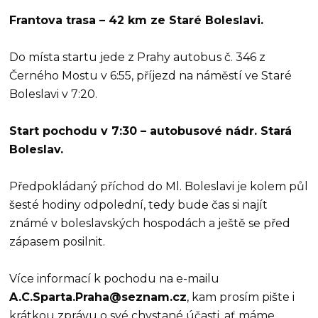
Frantova trasa – 42 km ze Staré Boleslavi.
Do místa startu jede z Prahy autobus č. 346 z
Černého Mostu v 6:55, příjezd na náměstí ve Staré
Boleslavi v 7:20.
Start pochodu v 7:30 – autobusové nádr. Stará
Boleslav.
Předpokládaný příchod do Ml. Boleslavi je kolem půl
šesté hodiny odpolední, tedy bude čas si najít
známé v boleslavských hospodách a ještě se před
zápasem posilnit.
Více informací k pochodu na e-mailu
A.C.Sparta.Praha@seznam.cz
, kam prosím pište i
krátkou zprávu o své chystané účasti, ať máme