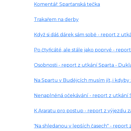
Komentář: Sparťanská tečka
Trakařem na derby
Když si dáš dárek sám sobě - report z utká
Po čtyřicáté, ale stále jako poprvé - repor
Osobnosti - report z utkání Sparta - Dukl
Na Spartu v Budějcích musím jít, i kdyby z
Nenaplněná očekávání - report z utkání S
K Araratu pro postup - report z výjezdu 
'Na shledanou v lepších časech" - report 