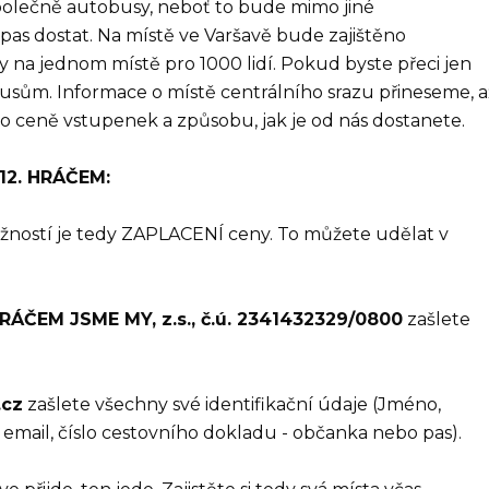
společně autobusy, neboť to bude mimo jiné
pas dostat. Na místě ve Varšavě bude zajištěno
y na jednom místě pro 1000 lidí. Pokud byste přeci jen
obusům. Informace o místě centrálního srazu přineseme, a
o ceně vstupenek a způsobu, jak je od nás dostanete.
12. HRÁČEM:
ností je tedy ZAPLACENÍ ceny. To můžete udělat v
ČEM JSME MY, z.s., č.ú. 2341432329/0800
zašlete
.cz
zašlete všechny své identifikační údaje (Jméno,
, email, číslo cestovního dokladu - občanka nebo pas).