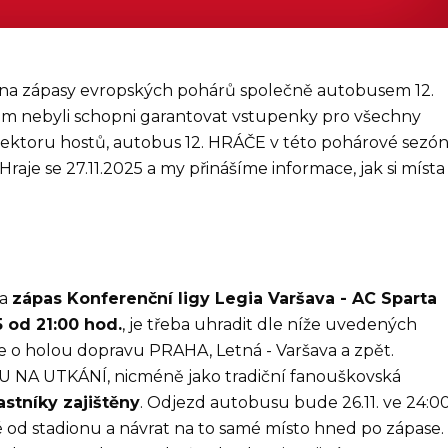
i na zápasy evropských pohárů společně autobusem 12.
om nebyli schopni garantovat vstupenky pro všechny
ektoru hostů, autobus 12. HRÁČE v této pohárové sezó
Hraje se 27.11.2025 a my přinášíme informace, jak si místa
na
zápas Konferenční ligy Legia Varšava - AC Sparta
5 od 21:00 hod.
, je třeba uhradit dle níže uvedených
 se o holou dopravu PRAHA, Letná - Varšava a zpět.
A UTKÁNÍ, nicméně jako tradiční fanouškovská
stníky zajištěny
. Odjezd autobusu bude 26.11. ve 24:00
etné od stadionu a návrat na to samé místo hned po zápase.