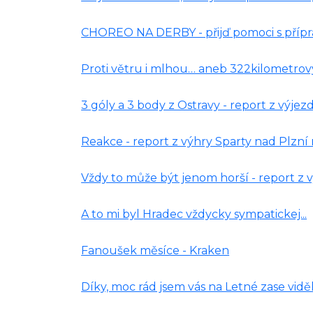
CHOREO NA DERBY - přijď pomoci s příp
Proti větru i mlhou… aneb 322kilometrov
3 góly a 3 body z Ostravy - report z výj
Reakce - report z výhry Sparty nad Plzní
Vždy to může být jenom horší - report z 
A to mi byl Hradec vždycky sympatickej...
Fanoušek měsíce - Kraken
Díky, moc rád jsem vás na Letné zase vidě