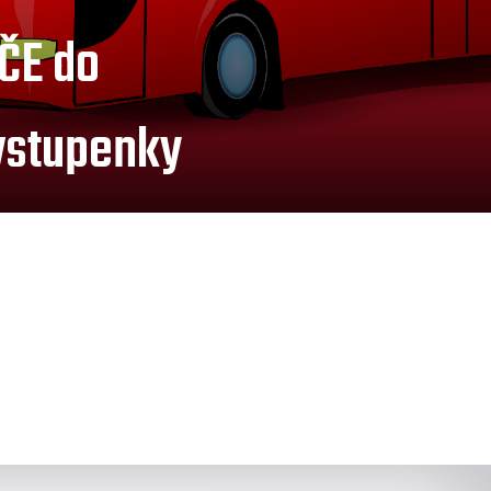
ČE do
 vstupenky