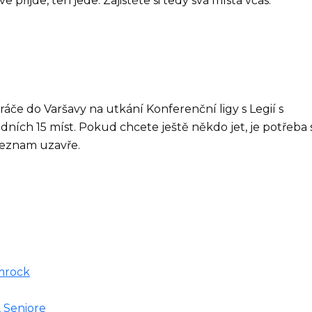
 přijde, ten jede. Zajistěte si tedy svá místa včas.
áče do Varšavy na utkání Konferenční ligy s Legií s
ních 15 míst. Pokud chcete ještě někdo jet, je potřeba s
 seznam uzavře.
amrock
, Seniore