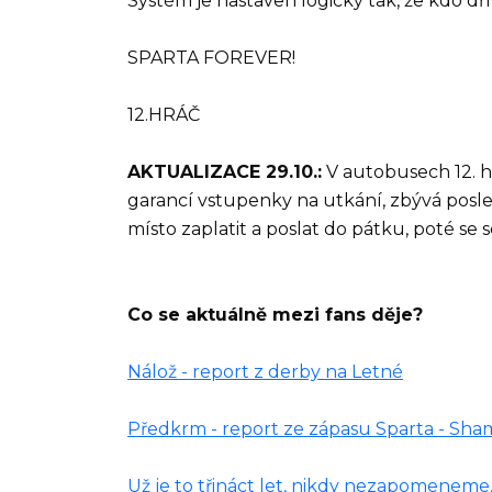
Systém je nastaven logicky tak, že kdo dříve
SPARTA FOREVER!
12.HRÁČ
AKTUALIZACE 29.10.:
V autobusech 12. hr
garancí vstupenky na utkání, zbývá posled
místo zaplatit a poslat do pátku, poté se
Co se aktuálně mezi fans děje?
Nálož - report z derby na Letné
Předkrm - report ze zápasu Sparta - Sh
Už je to třináct let, nikdy nezapomeneme