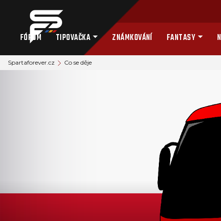
FÓRUM
TIPOVAČKA
ZNÁMKOVÁNÍ
FANTASY
N
Spartaforever.cz
Co se děje