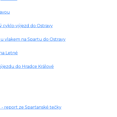
ravou
ý cyklo-výjezd do Ostravy
ezdu vlakem na Spartu do Ostravy
 na Letné
výjezdu do Hradce Králové
l - report ze Sparťanské tečky