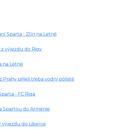
ní Sparta - Zlín na Letné
t z výjezdu do Rigy
a na Letné
 Prahy přijeli třeba vodní pólisté
parta - FC Riga
za Spartou do Arménie
z výjezdu do Liberce