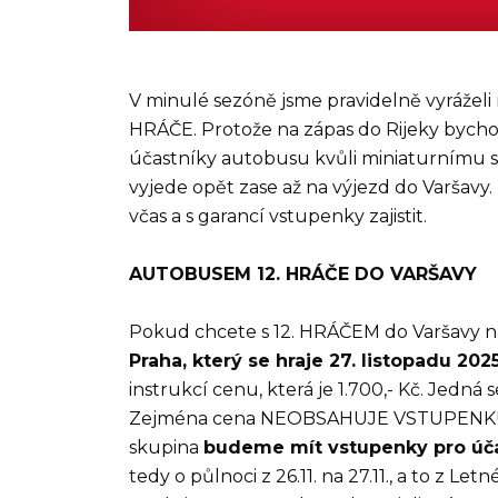
V minulé sezóně jsme pravidelně vyrážel
HRÁČE. Protože na zápas do Rijeky bych
účastníky autobusu kvůli miniaturnímu s
vyjede opět zase až na výjezd do Varšavy. 
včas a s garancí vstupenky zajistit.
AUTOBUSEM 12. HRÁČE DO VARŠAVY
Pokud chcete s 12. HRÁČEM do Varšavy 
Praha, který se hraje 27. listopadu 202
instrukcí cenu, která je 1.700,- Kč. Jedná
Zejména cena NEOBSAHUJE VSTUPENKU N
skupina
budeme mít vstupenky pro úča
tedy o půlnoci z 26.11. na 27.11., a to z L