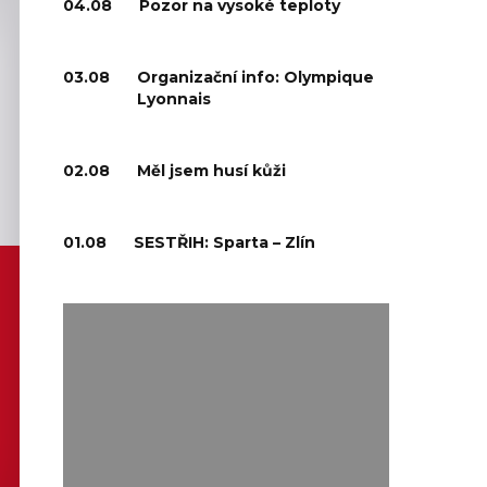
04.08
Pozor na vysoké teploty
03.08
Organizační info: Olympique
Lyonnais
02.08
Měl jsem husí kůži
01.08
SESTŘIH: Sparta – Zlín