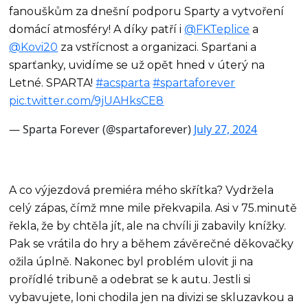
fanouškům za dnešní podporu Sparty a vytvoření
domácí atmosféry! A díky patří i
@FKTeplice
a
@Kovi20
za vstřícnost a organizaci. Sparťani a
sparťanky, uvidíme se už opět hned v úterý na
Letné. SPARTA!
#acsparta
#spartaforever
pic.twitter.com/9jUAHksCE8
— Sparta Forever (@spartaforever)
July 27, 2024
A co výjezdová premiéra mého skřítka? Vydržela
celý zápas, čímž mne mile překvapila. Asi v 75.minutě
řekla, že by chtěla jít, ale na chvíli ji zabavily knížky.
Pak se vrátila do hry a během závěrečné děkovačky
ožila úplně. Nakonec byl problém ulovit ji na
prořídlé tribuně a odebrat se k autu. Jestli si
vybavujete, loni chodila jen na divizi se skluzavkou a