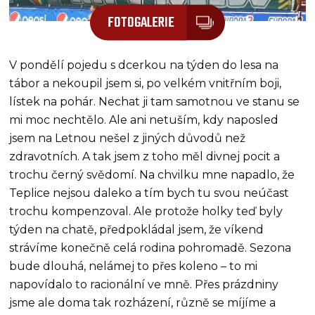
FOTOGALERIE
V pondělí pojedu s dcerkou na týden do lesa na
tábor a nekoupil jsem si, po velkém vnitřním boji,
lístek na pohár. Nechat ji tam samotnou ve stanu se
mi moc nechtělo. Ale ani netuším, kdy naposled
jsem na Letnou nešel z jiných důvodů než
zdravotních. A tak jsem z toho měl divnej pocit a
trochu černý svědomí. Na chvilku mne napadlo, že
Teplice nejsou daleko a tím bych tu svou neúčast
trochu kompenzoval. Ale protože holky teď byly
týden na chatě, předpokládal jsem, že víkend
strávíme konečně celá rodina pohromadě. Sezona
bude dlouhá, nelámej to přes koleno – to mi
napovídalo to racionální ve mně. Přes prázdniny
jsme ale doma tak rozházení, různě se míjíme a