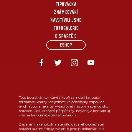
TIPOVAČKA
ZNÁMKOVÁNÍ
NAVŠTÍVILI JSME
FOTOGALERIE
O SPARTĚ S
ESHOP
Toto jsou stránky, které si tvoří samotní fanoušci
fotbalové Sparty. Za jednotlivé příspěvky odpovídá
jejich autor a nemusí vyjadřovat názory a stanovisko
redakce. Pokud chceš přispět i ty, neváhej a kontaktuj
nás na fanousci@spartaforever.cz.
Zasláním jakéhokoli materiálu dává jeho odesílatel
redakci automaticky svolení k jeho publikování na