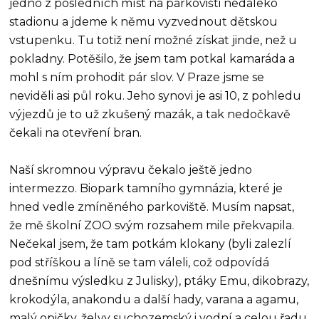
jedno z posledních míst na parkovišti nedaleko
stadionu a jdeme k němu vyzvednout dětskou
vstupenku. Tu totiž není možné získat jinde, než u
pokladny. Potěšilo, že jsem tam potkal kamaráda a
mohl s ním prohodit pár slov. V Praze jsme se
neviděli asi půl roku. Jeho synovi je asi 10, z pohledu
výjezdů je to už zkušený mazák, a tak nedočkavě
čekali na otevření bran.
Naší skromnou výpravu čekalo ještě jedno
intermezzo. Biopark tamního gymnázia, které je
hned vedle zmíněného parkoviště. Musím napsat,
že mě školní ZOO svým rozsahem mile překvapila.
Nečekal jsem, že tam potkám klokany (byli zalezlí
pod stříškou a líně se tam váleli, což odpovídá
dnešnímu výsledku z Julisky), ptáky Emu, dikobrazy,
krokodýla, anakondu a další hady, varana a agamu,
malý opičky, želvy suchozemský i vodní a celou řadu