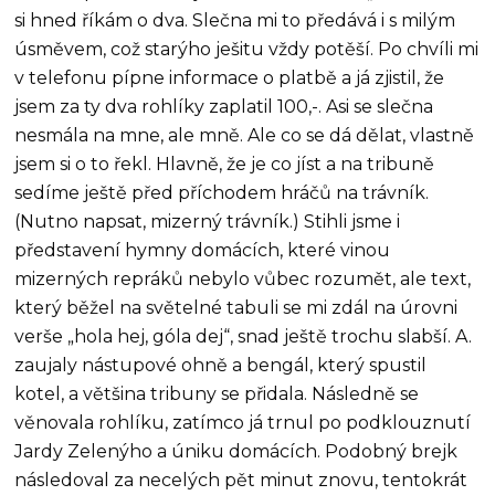
si hned říkám o dva. Slečna mi to předává i s milým
úsměvem, což starýho ješitu vždy potěší. Po chvíli mi
v telefonu pípne informace o platbě a já zjistil, že
jsem za ty dva rohlíky zaplatil 100,-. Asi se slečna
nesmála na mne, ale mně. Ale co se dá dělat, vlastně
jsem si o to řekl. Hlavně, že je co jíst a na tribuně
sedíme ještě před příchodem hráčů na trávník.
(Nutno napsat, mizerný trávník.) Stihli jsme i
představení hymny domácích, které vinou
mizerných repráků nebylo vůbec rozumět, ale text,
který běžel na světelné tabuli se mi zdál na úrovni
verše „hola hej, góla dej“, snad ještě trochu slabší. A.
zaujaly nástupové ohně a bengál, který spustil
kotel, a většina tribuny se přidala. Následně se
věnovala rohlíku, zatímco já trnul po podklouznutí
Jardy Zelenýho a úniku domácích. Podobný brejk
následoval za necelých pět minut znovu, tentokrát