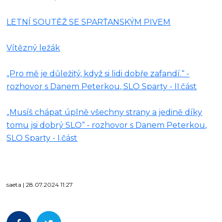
LETNÍ SOUTĚŽ SE SPARŤANSKÝM PIVEM
Vítězný ležák
„Pro mě je důležitý, když si lidi dobře zafandí.“ -
rozhovor s Danem Peterkou, SLO Sparty - II.část
„Musíš chápat úplně všechny strany a jedině díky
tomu jsi dobrý SLO“ - rozhovor s Danem Peterkou,
SLO Sparty - I.část
saeta | 28.07.2024 11:27