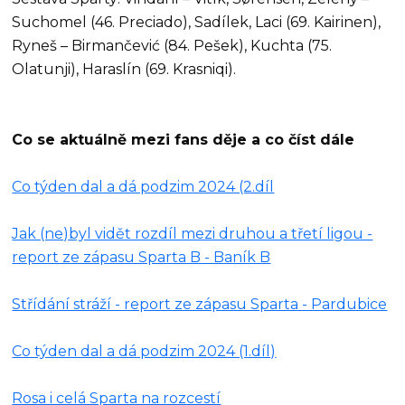
Suchomel (46. Preciado), Sadílek, Laci (69. Kairinen),
Ryneš – Birmančević (84. Pešek), Kuchta (75.
Olatunji), Haraslín (69. Krasniqi).
Co se aktuálně mezi fans děje a co číst dále
Co týden dal a dá podzim 2024 (2.díl
Jak (ne)byl vidět rozdíl mezi druhou a třetí ligou -
report ze zápasu Sparta B - Baník B
Střídání stráží - report ze zápasu Sparta - Pardubice
Co týden dal a dá podzim 2024 (1.díl)
Rosa i celá Sparta na rozcestí