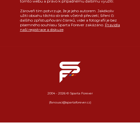
tomto webu a právo k případnému dalšímu využití.
Zároveň tím potvrzuje, že je jeho autorem. Jakékoliv
užití obsahu těchto stránek včetně převzetí, šíření či
dalšího zpřístupňování článků, videí a fotografií je bez
písemného souhlasu Sparta Forever zakázáno.
Pravidla
naší registrace a diskuze
.
2004 - 2026 © Sparta Forever
(fanousci@spartaforever.cz)