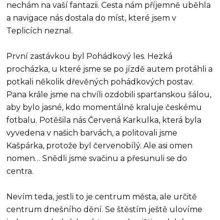
nechám na vaší fantazii. Cesta nám příjemně uběhla
a navigace nás dostala do míst, které jsem v
Teplicích neznal.
První zastávkou byl Pohádkový les. Hezká
procházka, u které jsme se po jízdě autem protáhli a
potkali několik dřevěných pohádkových postav.
Pana krále jsme na chvíli ozdobili sparťanskou šálou,
aby bylo jasné, kdo momentálně kraluje českému
fotbalu. Potěšila nás Červená Karkulka, která byla
vyvedena v našich barvách, a politovali jsme
Kašpárka, protože byl červenobílý. Ale asi omen
nomen… Snědli jsme svačinu a přesunuli se do
centra.
Nevím teda, jestli to je centrum města, ale určitě
centrum dnešního dění. Se štěstím ještě ulovíme