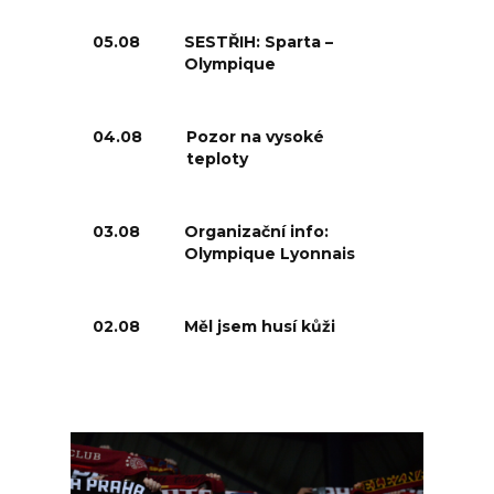
05.08
SESTŘIH: Sparta –
Olympique
04.08
Pozor na vysoké
teploty
03.08
Organizační info:
Olympique Lyonnais
02.08
Měl jsem husí kůži