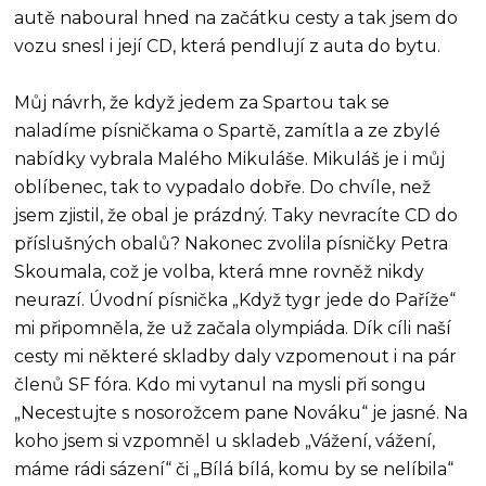
autě naboural hned na začátku cesty a tak jsem do
vozu snesl i její CD, která pendlují z auta do bytu.
Můj návrh, že když jedem za Spartou tak se
naladíme písničkama o Spartě, zamítla a ze zbylé
nabídky vybrala Malého Mikuláše. Mikuláš je i můj
oblíbenec, tak to vypadalo dobře. Do chvíle, než
jsem zjistil, že obal je prázdný. Taky nevracíte CD do
příslušných obalů? Nakonec zvolila písničky Petra
Skoumala, což je volba, která mne rovněž nikdy
neurazí. Úvodní písnička „Když tygr jede do Paříže“
mi připomněla, že už začala olympiáda. Dík cíli naší
cesty mi některé skladby daly vzpomenout i na pár
členů SF fóra. Kdo mi vytanul na mysli při songu
„Necestujte s nosorožcem pane Nováku“ je jasné. Na
koho jsem si vzpomněl u skladeb „Vážení, vážení,
máme rádi sázení“ či „Bílá bílá, komu by se nelíbila“