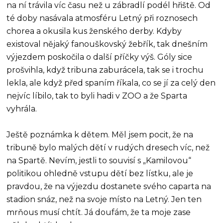
na ní trávila víc času než u zábradlí podél hřiště. Od
té doby nasávala atmosféru Letný při roznosech
chorea a okusila kus ženského derby. Kdyby
existoval nějaký fanouškovský žebřík, tak dnešním
výjezdem poskočila o další příčky výš. Góly sice
prošvihla, když tribuna zaburácela, tak se i trochu
lekla, ale když před spaním říkala, co se jí za celý den
nejvíc líbilo, tak to byli hadi v ZOO a že Sparta
vyhrála.
Ještě poznámka k dětem. Měl jsem pocit, že na
tribuně bylo malých dětí v rudých dresech víc, než
na Spartě. Nevím, jestli to souvisí s „Kamilovou“
politikou ohledně vstupu dětí bez lístku, ale je
pravdou, že na výjezdu dostanete svého caparta na
stadion snáz, než na svoje místo na Letný. Jen ten
mrňous musí chtít. Já doufám, že ta moje zase