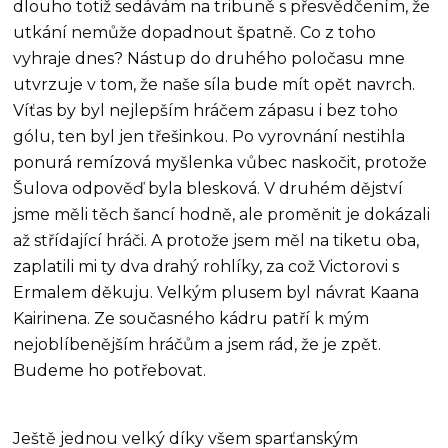
dlouho totiž sedávám na tribuně s přesvědčením, že
utkání nemůže dopadnout špatně. Co z toho
vyhraje dnes? Nástup do druhého poločasu mne
utvrzuje v tom, že naše síla bude mít opět navrch.
Víťas by byl nejlepším hráčem zápasu i bez toho
gólu, ten byl jen třešinkou. Po vyrovnání nestihla
ponurá remízová myšlenka vůbec naskočit, protože
Šulova odpověď byla blesková. V druhém dějství
jsme měli těch šancí hodně, ale proměnit je dokázali
až střídající hráči. A protože jsem měl na tiketu oba,
zaplatili mi ty dva drahý rohlíky, za což Victorovi s
Ermalem děkuju. Velkým plusem byl návrat Kaana
Kairinena. Ze současného kádru patří k mým
nejoblíbenějším hráčům a jsem rád, že je zpět.
Budeme ho potřebovat.
Ještě jednou velký díky všem sparťanským