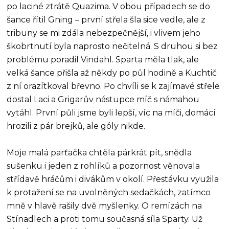
po laciné ztrátě Quazima. V obou případech se do
šance řítil Gning – první střela šla sice vedle, ale z
tribuny se mi zdála nebezpečnější, i vlivem jeho
škobrtnutí byla naprosto nečitelná. S druhou si bez
problému poradil Vindahl. Sparta měla tlak, ale
velká šance přišla až někdy po půl hodině a Kuchtič
z ní orazítkoval břevno. Po chvíli se k zajímavé střele
dostal Laci a Grigarův nástupce míč s námahou
vytáhl. První půli jsme byli lepší, víc na míči, domácí
hrozili z pár brejků, ale góly nikde.
Moje malá parťačka chtěla párkrát pít, snědla
sušenku i jeden z rohlíků a pozornost věnovala
střídavě hráčům i divákům v okolí. Přestávku využila
k protažení se na uvolněných sedačkách, zatímco
mně v hlavě rašily dvě myšlenky. O remízách na
Stínadlech a proti tomu současná síla Sparty. Už