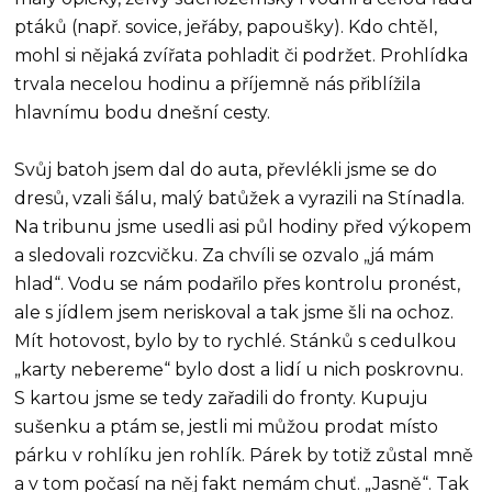
ptáků (např. sovice, jeřáby, papoušky). Kdo chtěl,
mohl si nějaká zvířata pohladit či podržet. Prohlídka
trvala necelou hodinu a příjemně nás přiblížila
hlavnímu bodu dnešní cesty.
Svůj batoh jsem dal do auta, převlékli jsme se do
dresů, vzali šálu, malý batůžek a vyrazili na Stínadla.
Na tribunu jsme usedli asi půl hodiny před výkopem
a sledovali rozcvičku. Za chvíli se ozvalo „já mám
hlad“. Vodu se nám podařilo přes kontrolu pronést,
ale s jídlem jsem neriskoval a tak jsme šli na ochoz.
Mít hotovost, bylo by to rychlé. Stánků s cedulkou
„karty nebereme“ bylo dost a lidí u nich poskrovnu.
S kartou jsme se tedy zařadili do fronty. Kupuju
sušenku a ptám se, jestli mi můžou prodat místo
párku v rohlíku jen rohlík. Párek by totiž zůstal mně
a v tom počasí na něj fakt nemám chuť. „Jasně“. Tak