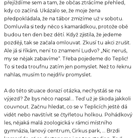
přejíždíme sem a tam, že občas ztrácíme přehled,
kdy co začíná. Ukázalo se, že moje žena
předpokládala, že na tábor zmizíme už v sobotu.
Domluvila si tedy něco s kamarádkou, protože obě
budou ten den bez dětí. Když zjistila, že jedeme
později, tak se začala omlouvat. Zkusí tu akci zrušit.
Ale já si říkám, není to znamení Ludvo? „Nic neruš,
my se nějak zabavíme“. Třeba pojedeme do Teplic!
To si teda troufnu zatím jen pomyslet. Než to řeknu
nahlas, musím to nejdřív promyslet.
A do této situace dorazí otázka, nechystáš se na
výjezd? Že bys něco napsal… Teď už je škoda jakkoli
couvnout. Začnu hledat, co se v Teplicích ještě dá
vidět nebo navštívit se čtyřletou holkou. Pohádkový
les, nějaká malá zoologická v rámci místního
gymnázia, lanový centrum, Cirkus park, … Brzdi