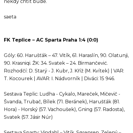
někdy chtít bude.
saeta
FK Teplice – AC Sparta Praha 1:4 (0:0)
Góly: 60. Harušťák – 47. Vitík, 61. Haraslín, 90. Olatunji,
90. Krasniqi. ŽK: 34. Svatek – 24. Birmančević.
Rozhodčí: D. Starý - J. Kubr, J. Kříž (M. Kvítek) | VAR:
T. Kocourek | AVAR: I. Nádvorník | Diváci: 15 946.
Sestava Teplic: Ludha - Cykalo, Mareček, Mičevič -
Švanda, Trubač, Bílek (71. Beránek), Harušťák (81.
Hora) - Horský (57. Vachoušek), Gning (57. Radosta),
Svatek (57. Jásir Núr)
Sestava Sparty: Vindahl – Vitík, Sørensen, Zelený –