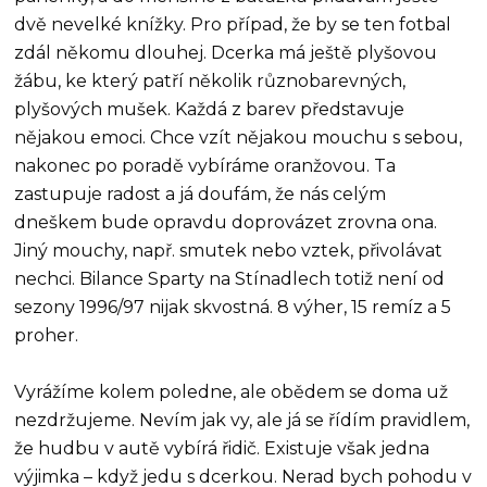
dvě nevelké knížky. Pro případ, že by se ten fotbal
zdál někomu dlouhej. Dcerka má ještě plyšovou
žábu, ke který patří několik různobarevných,
plyšových mušek. Každá z barev představuje
nějakou emoci. Chce vzít nějakou mouchu s sebou,
nakonec po poradě vybíráme oranžovou. Ta
zastupuje radost a já doufám, že nás celým
dneškem bude opravdu doprovázet zrovna ona.
Jiný mouchy, např. smutek nebo vztek, přivolávat
nechci. Bilance Sparty na Stínadlech totiž není od
sezony 1996/97 nijak skvostná. 8 výher, 15 remíz a 5
proher.
Vyrážíme kolem poledne, ale obědem se doma už
nezdržujeme. Nevím jak vy, ale já se řídím pravidlem,
že hudbu v autě vybírá řidič. Existuje však jedna
výjimka – když jedu s dcerkou. Nerad bych pohodu v