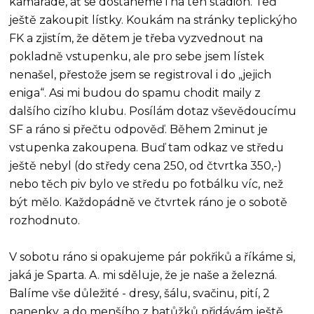
kamaráde, ať se dostaneme i na ten stadion. Teď
ještě zakoupit lístky. Koukám na stránky teplickýho
FK a zjistím, že dětem je třeba vyzvednout na
pokladně vstupenku, ale pro sebe jsem lístek
nenašel, přestože jsem se registroval i do „jejich
eniga“. Asi mi budou do spamu chodit maily z
dalšího cizího klubu. Posílám dotaz vševědoucímu
SF a ráno si přečtu odpověď. Během 2minut je
vstupenka zakoupena. Buď tam odkaz ve středu
ještě nebyl (do středy cena 250, od čtvrtka 350,-)
nebo těch piv bylo ve středu po fotbálku víc, než
být mělo. Každopádně ve čtvrtek ráno je o sobotě
rozhodnuto.
V sobotu ráno si opakujeme pár pokřiků a říkáme si,
jaká je Sparta. A. mi sděluje, že je naše a železná.
Balíme vše důležité - dresy, šálu, svačinu, pití, 2
panenky, a do menšího z batůžků přidávám ještě