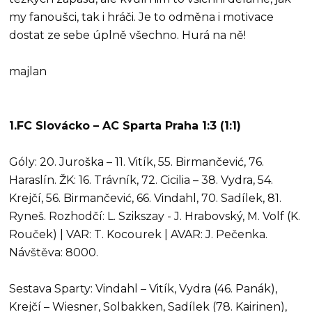
my fanoušci, tak i hráči. Je to odměna i motivace
dostat ze sebe úplně všechno. Hurá na ně!
majlan
1.FC Slovácko – AC Sparta Praha 1:3 (1:1)
Góly: 20. Juroška – 11. Vitík, 55. Birmančević, 76.
Haraslín. ŽK: 16. Trávník, 72. Cicilia – 38. Vydra, 54.
Krejčí, 56. Birmančević, 66. Vindahl, 70. Sadílek, 81.
Ryneš. Rozhodčí: L. Szikszay - J. Hrabovský, M. Volf (K.
Rouček) | VAR: T. Kocourek | AVAR: J. Pečenka.
Návštěva: 8000.
Sestava Sparty: Vindahl – Vitík, Vydra (46. Panák),
Krejčí – Wiesner, Solbakken, Sadílek (78. Kairinen),