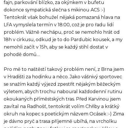
fajn, parkování blízko, za okýnkem v bufetu
dokonce sympatická slečna s mikinou ACS :-)
Tentokrát však bohužel nějaká pomazaná hlava na
LFA vymyslela termín v 18:00, což je pro řadu lidí
problém. Vážně nechápu, proč se nemohlo hrát od
18h v cirkusu, odkud je to do Pardubic kousek, a my
nemohli začít v 15h, aby se každý stihl dostat v
pohodě domů…
Pro mě to naštěstí takový problém není, z Brna jsem
v Hradišti za hodinku a něco. Jako vášnivý sportovec
se snažím každý výjezd zpestřit nějakým běžeckým
výletem, abych trochu naboural každodenní rutinu
okoukaných příměstských tras. Před Karvinou jsem
zavítal na Radhošť, tentokrát volím Chřiby a krátký
okruh na kopec s poetickým názvem Ocásek :-) Zima
je dávno pryč a trasa příjemně ubíhá, na vrcholku