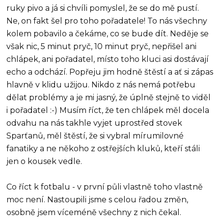
ruky pivo a já si chvíli pomyslel, že se do mě pustí.
Ne, on fakt šel pro toho pořadatele! To nás všechny
kolem pobavilo a čekáme, co se bude dít. Neděje se
však nic, 5 minut pryč, 10 minut pryč, nepřišel ani
chlápek, ani pořadatel, místo toho kluci asi dostávají
echo a odchází. Popřeju jim hodně štěstí a ať si zápas
hlavně v klidu užijou. Nikdo z nás nemá potřebu
dělat problémy a je mi jasný, že úplně stejně to viděl
i pořadatel :-) Musím říct, že ten chlápek měl docela
odvahu na nás takhle vyjet uprostřed stovek
Sparťanů, měl štěstí, že si vybral mírumilovné
fanatiky a ne někoho z ostřejších kluků, kteří stáli
jen o kousek vedle.
Co říct k fotbalu - v první půli vlastně toho vlastně
moc není. Nastoupili jsme s celou řadou změn,
osobně jsem víceméně všechny z nich čekal.