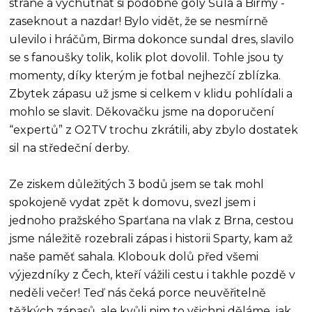
straně a vychutnat si podobné góly Šula a Birmy -
zaseknout a nazdar! Bylo vidět, že se nesmírně
ulevilo i hráčům, Birma dokonce sundal dres, slavilo
se s fanoušky tolik, kolik plot dovolil. Tohle jsou ty
momenty, díky kterým je fotbal nejhezčí zblízka.
Zbytek zápasu už jsme si celkem v klidu pohlídali a
mohlo se slavit. Děkovačku jsme na doporučení
“expertů” z O2TV trochu zkrátili, aby zbylo dostatek
sil na středeční derby.
Ze ziskem důležitých 3 bodů jsem se tak mohl
spokojeně vydat zpět k domovu, svezl jsem i
jednoho pražského Sparťana na vlak z Brna, cestou
jsme náležitě rozebrali zápas i historii Sparty, kam až
naše paměť sahala. Klobouk dolů před všemi
výjezdníky z Čech, kteří vážili cestu i takhle pozdě v
neděli večer! Teď nás čeká porce neuvěřitelně
těžkých zápasů, ale kvůli nim to všichni děláme, jak