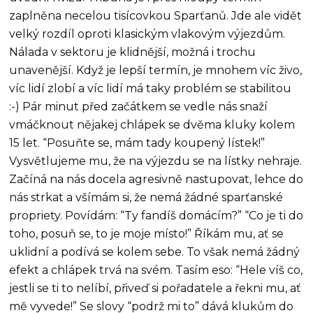
zaplněna necelou tisícovkou Sparťanů. Jde ale vidět
velký rozdíl oproti klasickým vlakovým výjezdům.
Nálada v sektoru je klidnější, možná i trochu
unavenější. Když je lepší termín, je mnohem víc živo,
víc lidí zlobí a víc lidí má taky problém se stabilitou
:-) Pár minut před začátkem se vedle nás snaží
vmáčknout nějakej chlápek se dvěma kluky kolem
15 let. “Posuňte se, mám tady koupený lístek!”
Vysvětlujeme mu, že na výjezdu se na lístky nehraje.
Začíná na nás docela agresivně nastupovat, lehce do
nás strkat a všímám si, že nemá žádné sparťanské
propriety. Povídám: “Ty fandíš domácím?” “Co je ti do
toho, posuň se, to je moje místo!” Říkám mu, ať se
uklidní a podívá se kolem sebe. To však nemá žádný
efekt a chlápek trvá na svém. Tasím eso: “Hele víš co,
jestli se ti to nelíbí, přiveď si pořadatele a řekni mu, ať
mě vyvede!” Se slovy “podrž mi to” dává klukům do