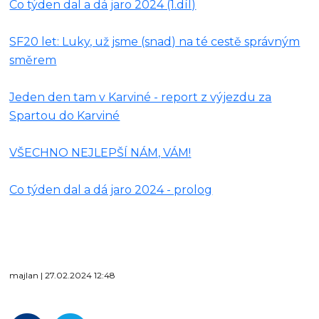
Co týden dal a dá jaro 2024 (1.díl)
SF20 let: Luky, už jsme (snad) na té cestě správným
směrem
Jeden den tam v Karviné - report z výjezdu za
Spartou do Karviné
VŠECHNO NEJLEPŠÍ NÁM, VÁM!
Co týden dal a dá jaro 2024 - prolog
majlan | 27.02.2024 12:48