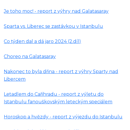
Je toho moc! - report z výhry nad Galatasaray
Sparta vs. Liberec se zastávkou v Istanbulu
Co týden dal a dá jaro 2024 (2.díl)
Choreo na Galatasaray
Nakonec to byla dřina - report z výhry Sparty nad
Libercem
Letadlem do Cařihradu - report z výletu do
Istanbulu fanouškovským leteckým speciálem
Horoskop a hvězdy - report z výjezdu do Istanbulu