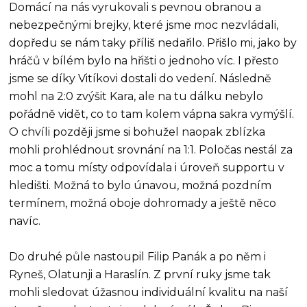
Domácí na nás vyrukovali s pevnou obranou a
nebezpečnými brejky, které jsme moc nezvládali,
dopředu se nám taky příliš nedařilo. Přišlo mi, jako by
hráčů v bílém bylo na hřišti o jednoho víc. I přesto
jsme se díky Vitíkovi dostali do vedení. Následně
mohl na 2:0 zvýšit Kara, ale na tu dálku nebylo
pořádně vidět, co to tam kolem vápna sakra vymýšlí.
O chvíli později jsme si bohužel naopak zblízka
mohli prohlédnout srovnání na 1:1. Poločas nestál za
moc a tomu místy odpovídala i úroveň supportu v
hledišti. Možná to bylo únavou, možná pozdním
termínem, možná oboje dohromady a ještě něco
navíc.
Do druhé půle nastoupil Filip Panák a po něm i
Ryneš, Olatunji a Haraslín. Z první ruky jsme tak
mohli sledovat úžasnou individuální kvalitu na naší