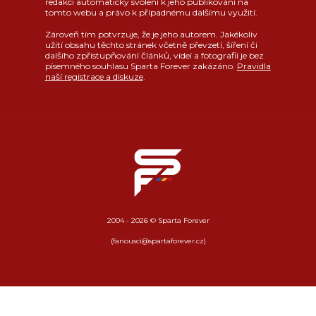
redakci automaticky svolení k jeho publikování na
tomto webu a právo k případnému dalšímu využití.
Zároveň tím potvrzuje, že je jeho autorem. Jakékoliv
užití obsahu těchto stránek včetně převzetí, šíření či
dalšího zpřístupňování článků, videí a fotografií je bez
písemného souhlasu Sparta Forever zakázáno.
Pravidla
naší registrace a diskuze
.
2004 - 2026 © Sparta Forever
(fanousci@spartaforever.cz)