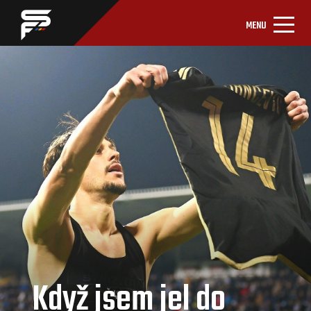
MENU
Když jsem jel do