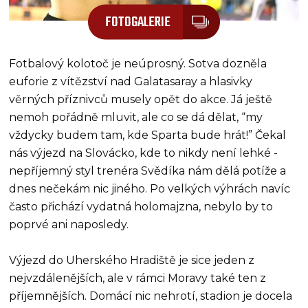
FOTOGALERIE
Fotbalový kolotoč je neúprosný. Sotva dozněla
euforie z vítězství nad Galatasaray a hlasivky
věrných příznivců musely opět do akce. Já ještě
nemoh pořádně mluvit, ale co se dá dělat, “my
vždycky budem tam, kde Sparta bude hrát!” Čekal
nás výjezd na Slovácko, kde to nikdy není lehké -
nepříjemný styl trenéra Svědíka nám dělá potíže a
dnes nečekám nic jiného. Po velkých výhrách navíc
často přichází vydatná holomajzna, nebylo by to
poprvé ani naposledy.
Výjezd do Uherského Hradiště je sice jeden z
nejvzdálenějších, ale v rámci Moravy také ten z
příjemnějších. Domácí nic nehrotí, stadion je docela