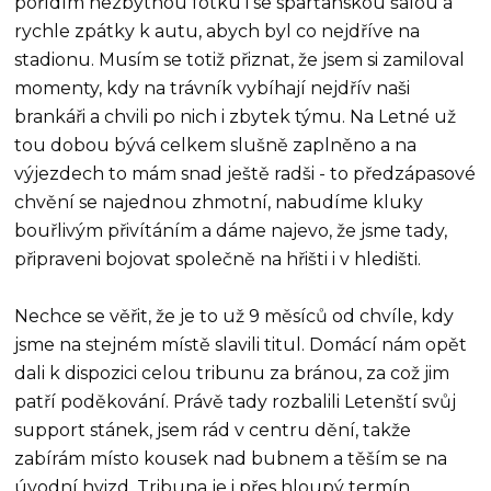
pořídím nezbytnou fotku i se sparťanskou šálou a
rychle zpátky k autu, abych byl co nejdříve na
stadionu. Musím se totiž přiznat, že jsem si zamiloval
momenty, kdy na trávník vybíhají nejdřív naši
brankáři a chvili po nich i zbytek týmu. Na Letné už
tou dobou bývá celkem slušně zaplněno a na
výjezdech to mám snad ještě radši - to předzápasové
chvění se najednou zhmotní, nabudíme kluky
bouřlivým přivítáním a dáme najevo, že jsme tady,
připraveni bojovat společně na hřišti i v hledišti.
Nechce se věřit, že je to už 9 měsíců od chvíle, kdy
jsme na stejném místě slavili titul. Domácí nám opět
dali k dispozici celou tribunu za bránou, za což jim
patří poděkování. Právě tady rozbalili Letenští svůj
support stánek, jsem rád v centru dění, takže
zabírám místo kousek nad bubnem a těším se na
úvodní hvizd. Tribuna je i přes hloupý termín