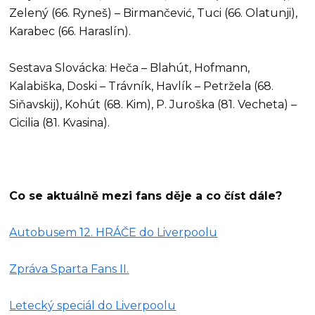
Zelený (66. Ryneš) – Birmančević, Tuci (66. Olatunji),
Karabec (66. Haraslín).
Sestava Slovácka: Heča – Blahút, Hofmann,
Kalabiška, Doski – Trávník, Havlík – Petržela (68.
Siňavskij), Kohút (68. Kim), P. Juroška (81. Vecheta) –
Cicilia (81. Kvasina).
Co se aktuálně mezi fans děje a co číst dále?
Autobusem 12. HRÁČE do Liverpoolu
Zpráva Sparta Fans II.
Letecký speciál do Liverpoolu