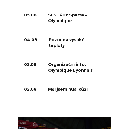
05.08
SESTŘIH: Sparta –
Olympique
04.08
Pozor na vysoké
teploty
03.08
Organizační info:
Olympique Lyonnais
02.08
Měl jsem husí kůži