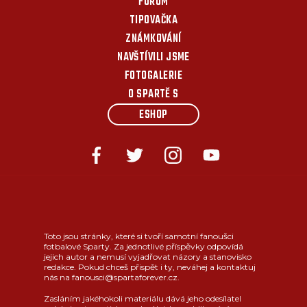
FÓRUM
TIPOVAČKA
ZNÁMKOVÁNÍ
NAVŠTÍVILI JSME
FOTOGALERIE
O SPARTĚ S
ESHOP
Toto jsou stránky, které si tvoří samotní fanoušci
fotbalové Sparty. Za jednotlivé příspěvky odpovídá
jejich autor a nemusí vyjadřovat názory a stanovisko
redakce. Pokud chceš přispět i ty, neváhej a kontaktuj
nás na fanousci@spartaforever.cz.
Zasláním jakéhokoli materiálu dává jeho odesílatel