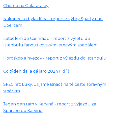
Choreo na Galatasaray
Nakonec to byla dřina - report z výhry Sparty nad
Libercem
Letadlem do Cařihradu - report z výletu do
Istanbulu fanouškovským leteckým speciálem
Horoskop a hvězdy - report z výjezdu do Istanbulu
Co týden dal a dá jaro 2024 (1.díl)
SF20 let: Luky, už jsme (snad) na té cestě správným
směrem
Jeden den tam v Karviné - report z výjezdu za
Spartou do Karviné