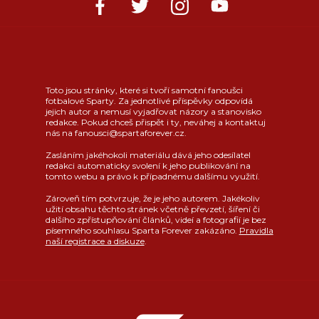
Toto jsou stránky, které si tvoří samotní fanoušci
fotbalové Sparty. Za jednotlivé příspěvky odpovídá
jejich autor a nemusí vyjadřovat názory a stanovisko
redakce. Pokud chceš přispět i ty, neváhej a kontaktuj
nás na fanousci@spartaforever.cz.
Zasláním jakéhokoli materiálu dává jeho odesílatel
redakci automaticky svolení k jeho publikování na
tomto webu a právo k případnému dalšímu využití.
Zároveň tím potvrzuje, že je jeho autorem. Jakékoliv
užití obsahu těchto stránek včetně převzetí, šíření či
dalšího zpřístupňování článků, videí a fotografií je bez
písemného souhlasu Sparta Forever zakázáno.
Pravidla
naší registrace a diskuze
.