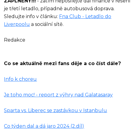
ZAPLNĚNY!!!
- zatím neposílejte dál finance v řešení
je třetí letadlo, případně autobusová doprava.
Sledujte info v článku:
Fna Club - Letadlo do
Liverpoolu
a sociální sítě.
Redakce
Co se aktuálně mezi fans děje a co číst dále?
Info k choreu
Je toho moc! - report z výhry nad Galatasaray
Sparta vs. Liberec se zastávkou v Istanbulu
Co týden dal a dá jaro 2024 (2.díl)