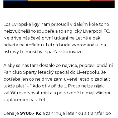
Los Evropské ligy nám přisoudil v dalším kole toho
nejzvučnějšího soupeře a to anglický Liverpool FC.
Nejdříve nás čeká první utkání na Letné a pak
odveta na Anfieldu. Letná bude vyprodaná a i na
ostrovy to musí být sparťanská invaze.
A aby se nás tam dostalo co nejvíce, připravil oficiální
Fan club Sparty letecký speciál do Liverpoolu. Je
potřeba jen co nejdříve zamluvené letadlo zaplatit,
takže platí – “ kdo dřív přijde … Proto nelze nijak
zvlášť rezervovat místa a potvrzené to mají všichni
zaplacením na účet.
Cena je
9700,- Kč
a zahrnuje letenku a transfer po