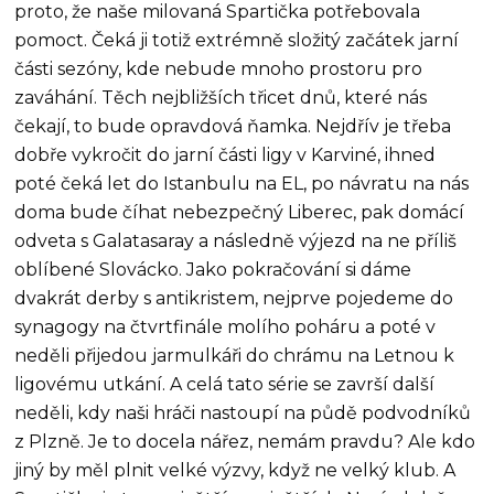
proto, že naše milovaná Spartička potřebovala
pomoct. Čeká ji totiž extrémně složitý začátek jarní
části sezóny, kde nebude mnoho prostoru pro
zaváhání. Těch nejbližších třicet dnů, které nás
čekají, to bude opravdová ňamka. Nejdřív je třeba
dobře vykročit do jarní části ligy v Karviné, ihned
poté čeká let do Istanbulu na EL, po návratu na nás
doma bude číhat nebezpečný Liberec, pak domácí
odveta s Galatasaray a následně výjezd na ne příliš
oblíbené Slovácko. Jako pokračování si dáme
dvakrát derby s antikristem, nejprve pojedeme do
synagogy na čtvrtfinále molího poháru a poté v
neděli přijedou jarmulkáři do chrámu na Letnou k
ligovému utkání. A celá tato série se završí další
neděli, kdy naši hráči nastoupí na půdě podvodníků
z Plzně. Je to docela nářez, nemám pravdu? Ale kdo
jiný by měl plnit velké výzvy, když ne velký klub. A