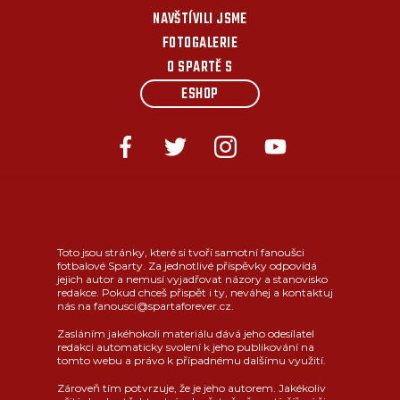
NAVŠTÍVILI JSME
FOTOGALERIE
O SPARTĚ S
ESHOP
Toto jsou stránky, které si tvoří samotní fanoušci
fotbalové Sparty. Za jednotlivé příspěvky odpovídá
jejich autor a nemusí vyjadřovat názory a stanovisko
redakce. Pokud chceš přispět i ty, neváhej a kontaktuj
nás na fanousci@spartaforever.cz.
Zasláním jakéhokoli materiálu dává jeho odesílatel
redakci automaticky svolení k jeho publikování na
tomto webu a právo k případnému dalšímu využití.
Zároveň tím potvrzuje, že je jeho autorem. Jakékoliv