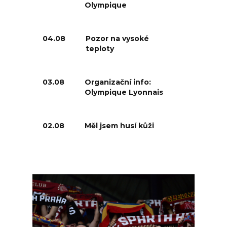
Olympique
04.08
Pozor na vysoké
teploty
03.08
Organizační info:
Olympique Lyonnais
02.08
Měl jsem husí kůži