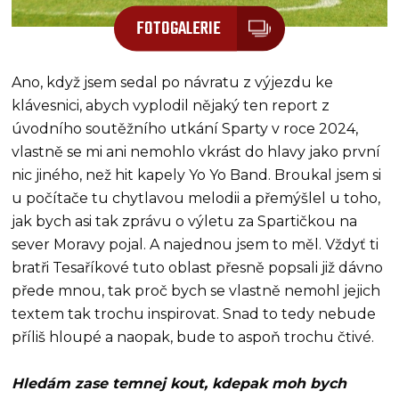
FOTOGALERIE
Ano, když jsem sedal po návratu z výjezdu ke
klávesnici, abych vyplodil nějaký ten report z
úvodního soutěžního utkání Sparty v roce 2024,
vlastně se mi ani nemohlo vkrást do hlavy jako první
nic jiného, než hit kapely Yo Yo Band. Broukal jsem si
u počítače tu chytlavou melodii a přemýšlel u toho,
jak bych asi tak zprávu o výletu za Spartičkou na
sever Moravy pojal. A najednou jsem to měl. Vždyť ti
bratři Tesaříkové tuto oblast přesně popsali již dávno
přede mnou, tak proč bych se vlastně nemohl jejich
textem tak trochu inspirovat. Snad to tedy nebude
příliš hloupé a naopak, bude to aspoň trochu čtivé.
Hledám zase temnej kout, kdepak moh bych