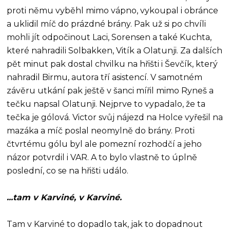
proti němu vyběhl mimo vápno, vykoupal i obránce
a uklidil míč do prázdné brány. Pak už si po chvíli
mohli jít odpočinout Laci, Sorensen a také Kuchta,
které nahradili Solbakken, Vitík a Olatunji. Za dalších
pět minut pak dostal chvilku na hřišti i Ševčík, který
nahradil Birmu, autora tří asistencí. V samotném
závěru utkání pak ještě v šanci mířil mimo Ryneš a
tečku napsal Olatunji. Nejprve to vypadalo, že ta
tečka je gólová. Victor svůj nájezd na Holce vyřešil na
mazáka a míč poslal neomylně do brány. Proti
čtvrtému gólu byl ale pomezní rozhodčí a jeho
názor potvrdil i VAR. A to bylo vlastně to úplně
poslední, co se na hřišti událo.
...tam v Karviné, v Karviné.
Tam v Karviné to dopadlo tak, jak to dopadnout