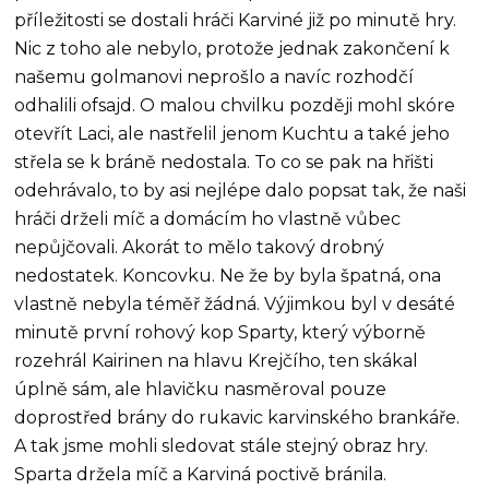
příležitosti se dostali hráči Karviné již po minutě hry.
Nic z toho ale nebylo, protože jednak zakončení k
našemu golmanovi neprošlo a navíc rozhodčí
odhalili ofsajd. O malou chvilku později mohl skóre
otevřít Laci, ale nastřelil jenom Kuchtu a také jeho
střela se k bráně nedostala. To co se pak na hřišti
odehrávalo, to by asi nejlépe dalo popsat tak, že naši
hráči drželi míč a domácím ho vlastně vůbec
nepůjčovali. Akorát to mělo takový drobný
nedostatek. Koncovku. Ne že by byla špatná, ona
vlastně nebyla téměř žádná. Výjimkou byl v desáté
minutě první rohový kop Sparty, který výborně
rozehrál Kairinen na hlavu Krejčího, ten skákal
úplně sám, ale hlavičku nasměroval pouze
doprostřed brány do rukavic karvinského brankáře.
A tak jsme mohli sledovat stále stejný obraz hry.
Sparta držela míč a Karviná poctivě bránila.