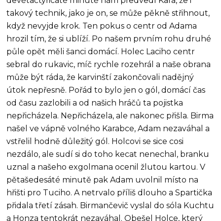
devětačtyřicáté minutě nám předvedl Kara, že i
takový technik, jako je on, se může pěkně střihnout,
když nevyjde krok. Ten pokus o centr od Adama
hrozil tím, že si ublíží. Po našem prvním rohu druhé
půle opět měli šanci domácí. Holec Laciho centr
sebral do rukavic, míč rychle rozehrál a naše obrana
může být ráda, že karvinští zakončovali nadějný
útok nepřesně. Pořád to bylo jen o gól, domácí čas
od času zazlobili a od našich hráčů ta pojistka
nepřicházela. Nepřicházela, ale nakonec přišla. Birma
našel ve vápně volného Karabce, Adam nezaváhal a
vstřelil hodně důležitý gól. Holcovi se sice cosi
nezdálo, ale sudí si do toho kecat nenechal, branku
uznal a našeho exgolmana ocenil žlutou kartou. V
pětašedesáté minutě pak Adam uvolnil místo na
hřišti pro Tuciho. A netrvalo příliš dlouho a Spartička
přidala třetí zásah. Birmančevič vyslal do sóla Kuchtu
a Honza tentokrát nezaváhal. Obešel Holce, který