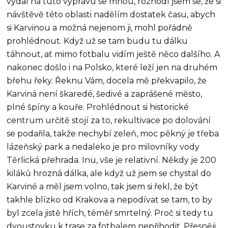
vydal na tuto výpravu se mnou, rozhodl jsem se, že si
návštěvě této oblasti nadělím dostatek času, abych
si Karvinou a možná nejenom ji, mohl pořádně
prohlédnout. Když už se tam budu tu dálku
táhnout, ať mimo fotbalu vidím ještě něco dalšího. A
nakonec došlo i na Polsko, které leží jen na druhém
břehu řeky. Řeknu Vám, docela mě překvapilo, že
Karviná není škaredé, šedivé a zaprášené město,
plné špíny a kouře. Prohlédnout si historické
centrum určitě stojí za to, rekultivace po dolování
se podařila, takže nechybí zeleň, moc pěkný je třeba
lázeňský park a nedaleko je pro milovníky vody
Těrlická přehrada. Inu, vše je relativní. Někdy je 200
kiláků hrozná dálka, ale když už jsem se chystal do
Karviné a měl jsem volno, tak jsem si řekl, že být
takhle blízko od Krakova a nepodívat se tam, to by
byl zcela jistě hřích, téměř smrtelný. Proč si tedy tu
dvoustovku k trase za fotbalem nepřihodit. Přesněji