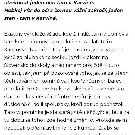
obejmout jeden den tam v Karviné.
Hebkej vítr do očí s černou vášní zakročí, jeden
sten - tam v Karviné.
Existuje výrok, že všude kde žijí lidé, tam je domov a
tam kde je domov, tam je krásně. A platí to i o
Karvinsku. Nicméně také je pravdou, že když jsem
ještě za hlubokého socíku jezdil vlakem na
Slovensko do školy a nad ránem projížděl touto
oblastí, tak jsem při pozorování toho, jak se ze všech
těch továrních komínů valí kouře různých barev
prohlásil, že Ostravsko-karvinský revír je země, kde
slunce nikdy nesvítí. Tímto rčením jsem pak
důsledně škádlil spolužáky, kteří odtud pocházeli.
Tato vzpomínka je ale stará již téměř čtyřicet let a za
tu dobu se toho i zde hodně změnilo. Protože se mi
nepodařilo přemluvit nikoho z kumpánů, aby se