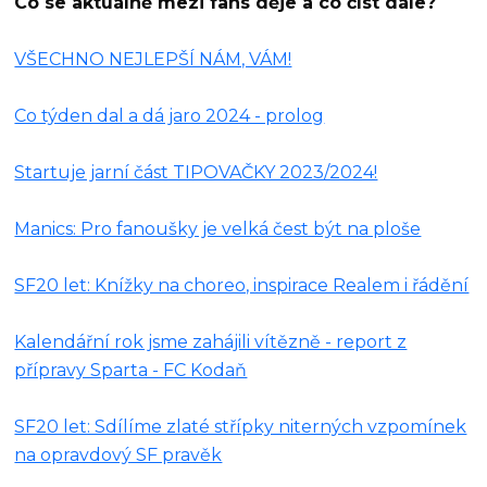
Co se aktuálně mezi fans děje a co číst dále?
VŠECHNO NEJLEPŠÍ NÁM, VÁM!
Co týden dal a dá jaro 2024 - prolog
Startuje jarní část TIPOVAČKY 2023/2024!
Manics: Pro fanoušky je velká čest být na ploše
SF20 let: Knížky na choreo, inspirace Realem i řádění
Kalendářní rok jsme zahájili vítězně - report z
přípravy Sparta - FC Kodaň
SF20 let: Sdílíme zlaté střípky niterných vzpomínek
na opravdový SF pravěk