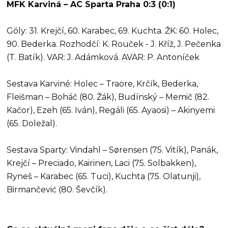
MFK Karviná – AC Sparta Praha 0:3 (0:1)
Góly: 31. Krejčí, 60. Karabec, 69. Kuchta. ŽK: 60. Holec,
90. Bederka. Rozhodčí: K. Rouček - J. Kříž, J. Pečenka
(T. Batík). VAR: J. Adámková. AVAR: P. Antoníček
Sestava Karviné: Holec – Traore, Krčík, Bederka,
Fleišman – Boháč (80. Žák), Budínský – Memič (82.
Kačor), Ezeh (65. Iván), Regáli (65. Ayaosi) – Akinyemi
(65. Doležal).
Sestava Sparty: Vindahl – Sørensen (75. Vitík), Panák,
Krejčí – Preciado, Kairinen, Laci (75. Solbakken),
Ryneš – Karabec (65. Tuci), Kuchta (75. Olatunji),
Birmančević (80. Ševčík).