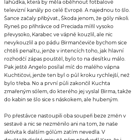
lahůdka, která by měla oběhnout fotbalové
televizní kanály po celé Evropě. A najednou to šlo.
Šance začaly přibývat., Škoda jenom, že góly nikoli.
Ryneš po přihrávce od Preciada mířil vysoko
převysoko, Karabec ve vápně kouzlil, ale nic
nevykouzlil a po pádu Birmančeviče bychom sice
chtěli penaltu, jenže v intencích toho, jak hlavní
rozhodčí zápas pouštěl, bylo to na desítku málo.
Pak ještě Angelo posílal míč do malého vápna
Kuchtičovi, jenže ten byl o půl kroku rychlejší, než
bylo třeba. No a první půli zakončil Kuchta
zmařeným sólem, do kterého jej vyslal Birma, takže
do kabin se šlo sice s náskokem, ale hubeným.
Po přestávce nastoupili oba soupeři beze změn v
sestavě a nic se nezměnilo ani na tom, že naše
aktivita k dalším gólům zatím nevedla. V