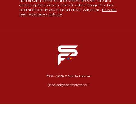
užití obsahu těchto stránek včetně převzetí, šíření či
dalšího zpřístupňování článků, videí a fotografií je bez
písemného souhlasu Sparta Forever zakázáno.
Pravidla
naší registrace a diskuze
.
2004 - 2026 © Sparta Forever
(fanousci@spartaforever.cz)