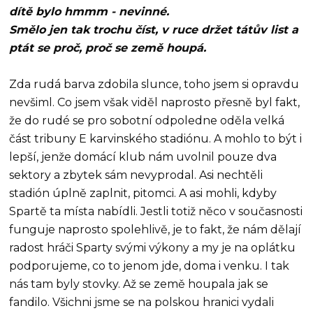
dítě bylo hmmm - nevinné.
Smělo jen tak trochu číst, v ruce držet tátův list a
ptát se proč, proč se země houpá.
Zda rudá barva zdobila slunce, toho jsem si opravdu
nevšiml. Co jsem však viděl naprosto přesně byl fakt,
že do rudé se pro sobotní odpoledne oděla velká
část tribuny E karvinského stadiónu. A mohlo to být i
lepší, jenže domácí klub nám uvolnil pouze dva
sektory a zbytek sám nevyprodal. Asi nechtěli
stadión úplně zaplnit, pitomci. A asi mohli, kdyby
Spartě ta místa nabídli. Jestli totiž něco v současnosti
funguje naprosto spolehlivě, je to fakt, že nám dělají
radost hráči Sparty svými výkony a my je na oplátku
podporujeme, co to jenom jde, doma i venku. I tak
nás tam byly stovky. Až se země houpala jak se
fandilo. Všichni jsme se na polskou hranici vydali