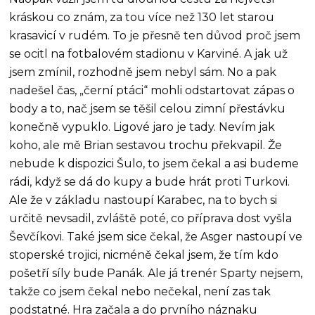
kráskou co znám, za tou více než 130 let starou
krasavicí v rudém. To je přesně ten důvod proč jsem
se ocitl na fotbalovém stadionu v Karviné. A jak už
jsem zmínil, rozhodně jsem nebyl sám. No a pak
nadešel čas, „černí ptáci“ mohli odstartovat zápas o
body a to, nač jsem se těšil celou zimní přestávku
konečně vypuklo. Ligové jaro je tady. Nevím jak
koho, ale mě Brian sestavou trochu překvapil. Že
nebude k dispozici Šulo, to jsem čekal a asi budeme
rádi, když se dá do kupy a bude hrát proti Turkovi.
Ale že v základu nastoupí Karabec, na to bych si
určitě nevsadil, zvláště poté, co příprava dost vyšla
Ševčíkovi. Také jsem sice čekal, že Asger nastoupí ve
stoperské trojici, nicméně čekal jsem, že tím kdo
pošetří síly bude Panák. Ale já trenér Sparty nejsem,
takže co jsem čekal nebo nečekal, není zas tak
podstatné. Hra začala a do prvního náznaku