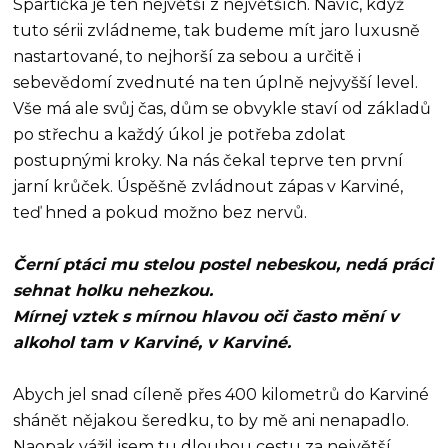
Spartička je ten největší z největších. Navíc, když
tuto sérii zvládneme, tak budeme mít jaro luxusně
nastartované, to nejhorší za sebou a určitě i
sebevědomí zvednuté na ten úplně nejvyšší level.
Vše má ale svůj čas, dům se obvykle staví od základů
po střechu a každý úkol je potřeba zdolat
postupnými kroky. Na nás čekal teprve ten první
jarní krůček. Úspěšně zvládnout zápas v Karviné,
teď hned a pokud možno bez nervů.
Černí ptáci mu stelou postel nebeskou, nedá práci
sehnat holku nehezkou.
Mírnej vztek s mírnou hlavou oči často mění v
alkohol tam v Karviné, v Karviné.
Abych jel snad cíleně přes 400 kilometrů do Karviné
shánět nějakou šeredku, to by mě ani nenapadlo.
Naopak vážil jsem tu dlouhou cestu za největší