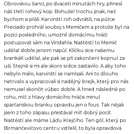
Obrovskou šanci, po dvaceti minutách hry, přinesl
náš třetí rohový kop. Bohužel trochu jinak, než
bychom si přáli. Karvinští roh odvrátili, na půlce
Preciado prohrál souboj s Memičem a protože byl na
pozici posledního, umožnil domácímu hráči
postupovat sám na Vindahla. Naštěstí to Memič
udělal dobře jenom napůl. Kličku sice našemu
brankáři udělal, ale pak se při zakončení kopnul za
uši. Stejně si mi ale skoro srdce zastavilo. A aby toho
nebylo málo, karvinští se namlsali. Ani to dlouho
netrvalo a vypracovali si nadějný brejk, který pro nás
nemusel skončit vůbec dobře. A hned následně po
rohu, míč z hlavy domácího hráče minul
sparťanskou branku opravdu jen o fous. Tak nějak
jsem z toho zápasu přestával mít dobrý pocit.
Naštěstí ale máme Láďu Krejčího. Ten gól, který po
Birmančevičovo centru vstřelil, to byla opravdová