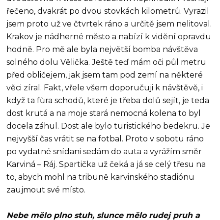
řečeno, dvakrát po dvou stovkách kilometrů. Vyrazil
jsem proto už ve čtvrtek ráno a určitě jsem nelitoval.
Krakov je nádherné město a nabízí k vidění opravdu
hodně. Pro mě ale byla největší bomba návštěva
solného dolu Vělička. Ještě teď mám oči půl metru
před obličejem, jak jsem tam pod zemí na některé
věci zíral. Fakt, vřele všem doporučuji k návštěvě, i
když ta fůra schodů, které je třeba dolů sejít, je teda
dost krutá a na moje stará nemocná kolena to byl
docela záhul. Dost ale bylo turistického bedekru. Je
nejvyšší čas vrátit se na fotbal. Proto v sobotu ráno
po vydatné snídani sedám do auta a vyrážím směr
Karviná – Ráj. Spartička už čeká a já se celý třesu na
to, abych mohl na tribuně karvinského stadiónu
zaujmout své místo.
Nebe mělo plno stuh, slunce mělo rudej pruh a